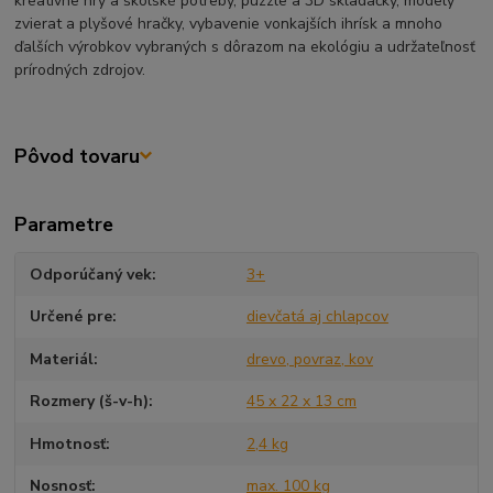
kreatívne hry a školské potreby, puzzle a 3D skladačky, modely
zvierat a plyšové hračky, vybavenie vonkajších ihrísk a mnoho
ďalších výrobkov vybraných s dôrazom na ekológiu a udržateľnosť
prírodných zdrojov.
Pôvod tovaru
Parametre
Odporúčaný vek
3+
Určené pre
dievčatá aj chlapcov
Materiál
drevo, povraz, kov
Rozmery (š-v-h)
45 x 22 x 13 cm
Hmotnosť
2,4 kg
Nosnosť
max. 100 kg