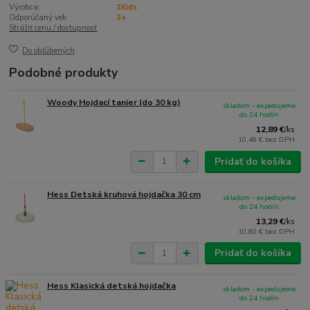
Výrobca:
2Kids
Odporúčaný vek:
3+
Strážiť cenu / dostupnosť
Do obľúbených
Podobné produkty
Woody Hojdací tanier (do 30 kg)
skladom - expedujeme
do 24 hodín
12,89 €
/
ks
10,48 €
bez DPH
Pridať do košíka
Hess Detská kruhová hojdačka 30 cm
skladom - expedujeme
do 24 hodín
13,29 €
/
ks
10,80 €
bez DPH
Pridať do košíka
Hess Klasická detská hojdačka
skladom - expedujeme
do 24 hodín