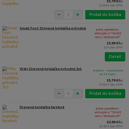
15,79 €
/
ks
12,84 €
bez DPH
Pridať do košíka
Small Foot Drevená hojdačka prírodná
práve vypredané -
aktivujte si "Strážiť
cenu / dostupnosť"
15,99 €
/
ks
13 €
bez DPH
Detail
Wiky Drevená hojdačka prírodná 3v1
skladom - expedujeme
do 24 hodín
15,79 €
/
ks
12,84 €
bez DPH
Pridať do košíka
Drevená hojdačka farebná
práve vypredané -
aktivujte si "Strážiť
cenu / dostupnosť"
23,99 €
/
ks
19,50 €
bez DPH