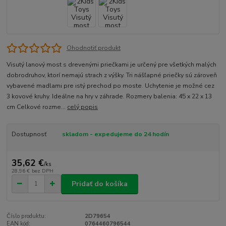
Ohodnotiť produkt
Visutý lanový most s drevenými priečkami je určený pre všetkých malých
dobrodruhov, ktorí nemajú strach z výšky. Tri nášľapné priečky sú zároveň
vybavené madlami pre istý prechod po moste. Uchytenie je možné cez
3 kovové kruhy. Ideálne na hry v záhrade. Rozmery balenia: 45 x 22 x 13
cm Celkové rozme...
celý popis
Dostupnosť
skladom - expedujeme do 24 hodín
35,62 €
/
ks
28,96 €
bez DPH
Pridať do košíka
Číslo produktu:
2D79654
EAN kód:
0764460796544