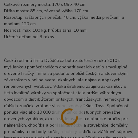
Celkové rozmery mosta: 170 x 85 x 40 cm
Dĺžka mosta: 85 cm, závesná výška 170 cm
Rozostup nášľapných priečok: 40 cm, výška medzi priečkami a
madlami 120 cm
Nosnosť: max. 100 kg, hrúbka lana: 10 mm
Určené deťom od: 3 rokov
Česká rodinná firma Dvěděti.cz bola založená v roku 2010 s
myšlienkou pomôcť rodičom obohatiť svet ich detí o zmysluplné
drevené hračky. Firme sa podarilo priblížiť českým a slovenským
zákazníkom v online svete lokálnych, ale najmä európskych
renomovaných výrobcov. Vďaka širokému záujmu zákazníkov o
tieto kvalitné výrobky sa spoločnosť stala hrdým výhradným
dovozcom a distribútorom britských, francúzskych, nemeckých a
ďalších značiek, vrátane vlastnej značky 2Kids Toys. Spoločnosť
ponúka viac ako 10 000 druhov ľahko dostupných prevažne
drevených výrobkov, ako sú vzdelávacie a motorické hračky pre
najmenších, chodítka a odrážadlá, kocky a stavebnice, domčeky
pre bábiky a obchody, kočíky a bábiky, autíčka a vláčikové súpravy,