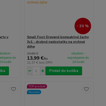
- 30 %
arty v
Small Foot Drevené kompaktné šachy
3v1 - drobné nedostatky na vrchnej
dýhe
kladom -
19,89 €
skladom -
13,99 €
edujeme do
expedujeme do
/
ks
24 hodín
24 hodín
11,37 €
bez DPH
íka
Pridať do košíka
TOP produkt
Novinka