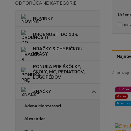
ODPORÚČANÉ KATEGÓRIE
Určené
NOVINKY
die
DROBNOSTI DO 10 €
HRAČKY S CHYBIČKOU
KRÁSY
Najnov
PONUKA PRE ŠKÔLKY,
ŠKOLY, MC, PEDIATROV,
Zobrazuje
LOGOPÉDOV
TOP pro
ZNAČKY
Akcia
Novinka
Adena Montessori
Alexander