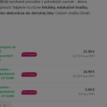
ré sú vyrobené prevažne z prírodných surovín - dreva.
opnosti. Nájdete tu rôzne
hrkálky, edukačné hračky,
ebo dekorácie do detskej izby
. Cieľom značky Small
stupné do
27,99 €
5
TOP produkt
acovných
22,76 € bez DPH
í
ladom -
24,99 €
pedujeme
TOP produkt
20,32 € bez DPH
 24 hodín
ladom -
3,69 €
pedujeme
TOP produkt
3 € bez DPH
 24 hodín
v