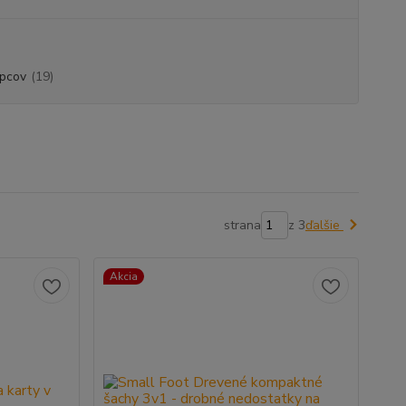
apcov
(19)
strana
z 3
ďalšie
Akcia