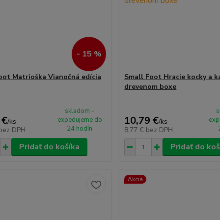
- 15 %
oot Matrioška Vianočná edícia
Small Foot Hracie kocky a k
drevenom boxe
skladom -
s
 €
10,79 €
expedujeme do
exp
/
ks
/
ks
24 hodín
bez DPH
8,77 €
bez DPH
Pridať do košíka
Pridať do koš
Akcia