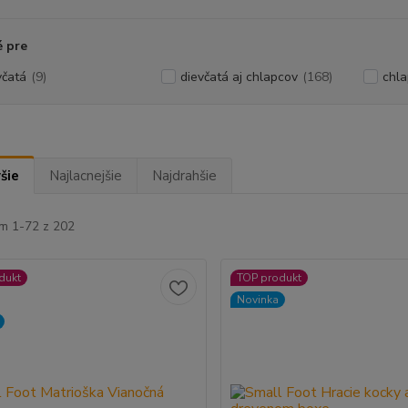
 pre
včatá
(9)
dievčatá aj chlapcov
(168)
chl
šie
Najlacnejšie
Najdrahšie
m 1-72 z 202
dukt
TOP produkt
Novinka