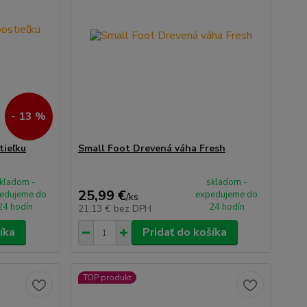
- 13 %
tieľku
Small Foot Drevená váha Fresh
kladom -
skladom -
25,99 €
edujeme do
expedujeme do
/
ks
24 hodín
24 hodín
21,13 €
bez DPH
íka
Pridať do košíka
TOP produkt