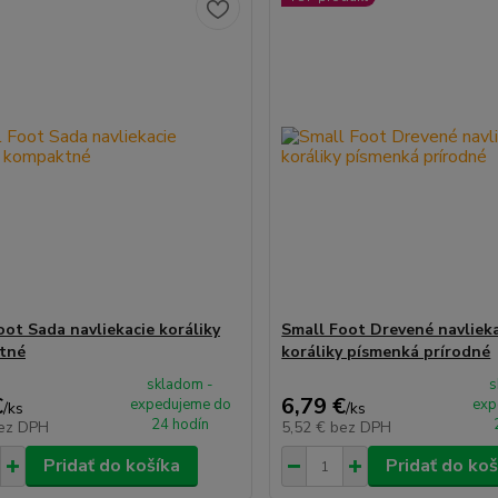
oot Sada navliekacie koráliky
Small Foot Drevené navliek
tné
koráliky písmenká prírodné
skladom -
s
€
6,79 €
expedujeme do
exp
/
ks
/
ks
24 hodín
ez DPH
5,52 €
bez DPH
Pridať do košíka
Pridať do koš