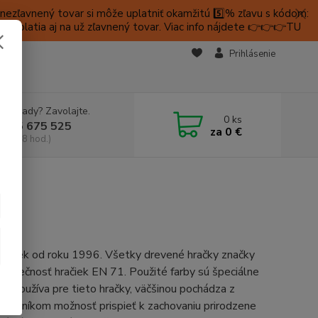
ezľavnený tovar si môže uplatniť okamžitú 5️⃣% zľavu s kódom:
é platia aj na už zľavnený tovar. Viac info nájdete 👉👉👉TU
KTY
Prihlásenie
e si rady? Zavolajte.
0
ks
 905 675 525
za
0 €
a, 9-18 hod.)
račiek od roku 1996. Všetky drevené hračky značky
ezpečnosť hračiek EN 71. Použité farby sú špeciálne
 sa používa pre tieto hračky, väčšinou pochádza z
ákazníkom možnosť prispieť k zachovaniu prirodzene