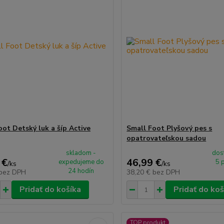
oot Detský luk a šíp Active
Small Foot Plyšový pes s
opatrovateľskou sadou
skladom -
dos
 €
46,99 €
expedujeme do
5 
/
ks
/
ks
24 hodín
bez DPH
38,20 €
bez DPH
Pridať do košíka
Pridať do koš
TOP produkt