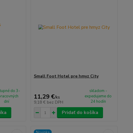
Small Foot Hotel pre hmyz City
tupné do 3-
skladom -
11,29 €
pracovných
expedujeme do
/
ks
dní
24 hodín
9,18 €
bez DPH
íka
Pridať do košíka
Novinka