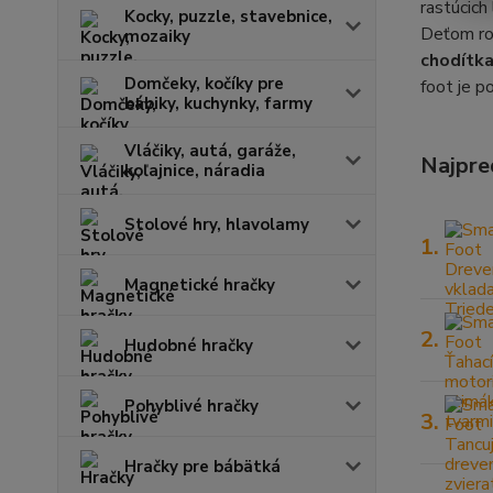
rastúcich
Kocky, puzzle, stavebnice,
Deťom rob
mozaiky
chodítka
Domčeky, kočíky pre
foot je p
bábiky, kuchynky, farmy
Vláčiky, autá, garáže,
Najpre
koľajnice, náradia
Stolové hry, hlavolamy
1.
Magnetické hračky
2.
Hudobné hračky
Pohyblivé hračky
3.
Hračky pre bábätká