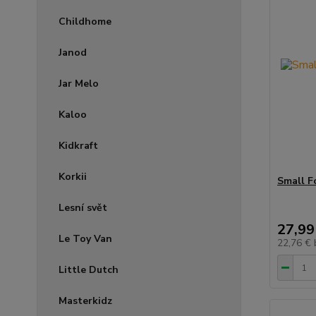
Childhome
Janod
Jar Melo
Kaloo
Kidkraft
Korkii
Small F
Lesní svět
27,99
Le Toy Van
22,76 €
Little Dutch
Masterkidz