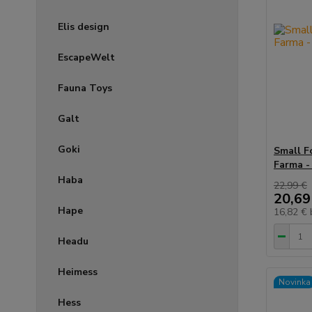
Elis design
EscapeWelt
Fauna Toys
Galt
Goki
Small F
Farma -
Haba
22,99 €
20,69
Hape
16,82 €
Headu
Heimess
Novinka
Hess