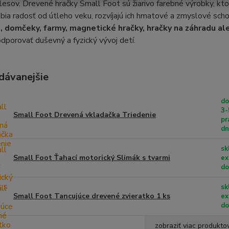
 lesov. Drevené hračky Small Foot sú žiarivo farebné výrobky, kto
ia radosť od útleho veku, rozvíjajú ich hmatové a zmyslové sch
, domčeky, farmy, magnetické hračky, hračky na záhradu al
odporovať duševný a fyzický vývoj detí.
dávanejšie
do
3-
Small Foot Drevená vkladačka Triedenie
pr
dn
sk
Small Foot Ťahací motorický Slimák s tvarmi
ex
do
sk
Small Foot Tancujúce drevené zvieratko 1 ks
ex
do
zobraziť viac produkto