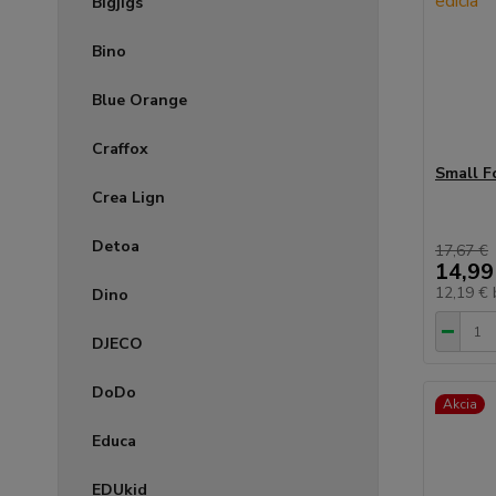
Bigjigs
Bino
Blue Orange
Craffox
Small F
Crea Lign
Detoa
17,67 €
14,99
12,19 €
Dino
DJECO
DoDo
Akcia
Educa
EDUkid