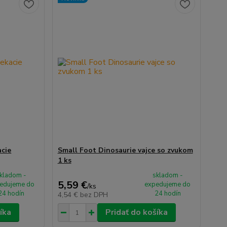
acie
Small Foot Dinosaurie vajce so zvukom
1 ks
kladom -
skladom -
5,59 €
edujeme do
expedujeme do
/
ks
24 hodín
24 hodín
4,54 €
bez DPH
íka
Pridať do košíka