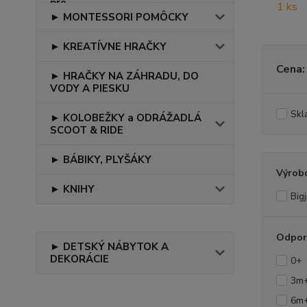
► MONTESSORI POMÔCKY
► KREATÍVNE HRAČKY
Cena:
► HRAČKY NA ZÁHRADU, DO
VODY A PIESKU
Skl
► KOLOBEŽKY a ODRÁŽADLÁ
SCOOT & RIDE
► BÁBIKY, PLYŠÁKY
Výrob
► KNIHY
Big
Odpor
► DETSKÝ NÁBYTOK A
DEKORÁCIE
0+
3m
6m