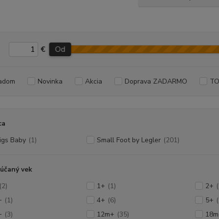
€
Od
adom
Novinka
Akcia
Doprava ZADARMO
TO
ca
jigs Baby
(1)
Small Foot by Legler
(201)
účaný vek
(2)
1+
(1)
2+
+
(1)
4+
(6)
5+
(
+
(3)
12m+
(35)
18m