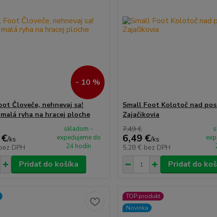
- 10 %
oot Človeče, nehnevaj sa!
Small Foot Kolotoč nad pos
 malá ryha na hracej ploche
Zajačikovia
skladom -
7,49 €
s
 €
6,49 €
expedujeme do
exp
/
ks
/
ks
24 hodín
bez DPH
5,28 €
bez DPH
Pridať do košíka
Pridať do koš
TOP produkt
Novinka