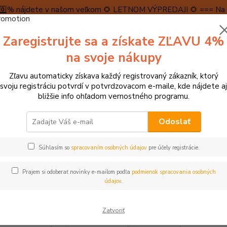
5️⃣0️⃣% nájdete v našom veľkom 🌻 LETNOM VÝPREDAJI 🌻 === Na n
máme teraz pripravené špeciálne zľavy až do výšky 1️⃣5️⃣% , ktor
Zaregistrujte sa a získate ZĽAVU 4%
PRAVA A PLATBA
RECENZIE
👉VRÁTENIE TOVARU👈
KONTA
na svoje nákupy
Zľavu automaticky získava každý registrovaný zákazník, ktorý
Neviet
svoju registráciu potvrdí v potvrdzovacom e-maile, kde nájdete aj
Hľadať
+421
bližšie info ohľadom vernostného programu.
(Po-Pi
Odoslať
ZNAČKY
Small Foot by Legler
Súhlasím so
spracovaním osobných údajov
pre účely registrácie.
l Foot by Legler
Prajem si odoberať novinky e-mailom podľa
podmienok spracovania osobných
značka Small Foot je zameraná na predaj kvalitných drevených h
údajov
.
t majú označenie CE a sú vyrábané podľa európskej normy pre b
pre drevené hračky a sú odolné aj proti slinám detí. Drevo, ktoré
Zatvoriť
h spoločností zapojených do zalesňovania. To ponúka všetkým z