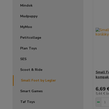
Mindok
Mudpuppy
MyMoo
Petitcollage
Plan Toys
SES
Scoot & Ride
Small F
kompak
Small Foot by Legler
6,69 
Smart Games
5,44 €
b
Taf Toys