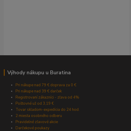
Výhody nákupu u Buratina
Pri nákupe nad 79 € doprava za 0 €
Pri nákupe nad 39 € darček
Registrovaní zákazníci - zľava od 4%
Poštovné už od 3,19 €
Tovar skladom-expedícia do 24 hod.
2 miesta osobného odberu
Pravidelné zľavové akcie
Darčekové poukazy