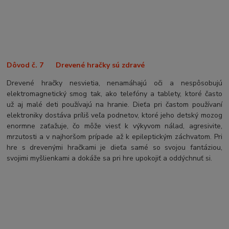
Dôvod č. 7 Drevené hračky sú zdravé
Drevené hračky nesvietia, nenamáhajú oči a nespôsobujú
elektromagnetický smog tak, ako telefóny a tablety, ktoré často
už aj malé deti používajú na hranie. Dieťa pri častom používaní
elektroniky dostáva príliš veľa podnetov, ktoré jeho detský mozog
enormne zaťažuje, čo môže viesť k výkyvom nálad, agresivite,
mrzutosti a v najhoršom prípade až k epileptickým záchvatom. Pri
hre s drevenými hračkami je dieťa samé so svojou fantáziou,
svojimi myšlienkami a dokáže sa pri hre upokojiť a oddýchnuť si.