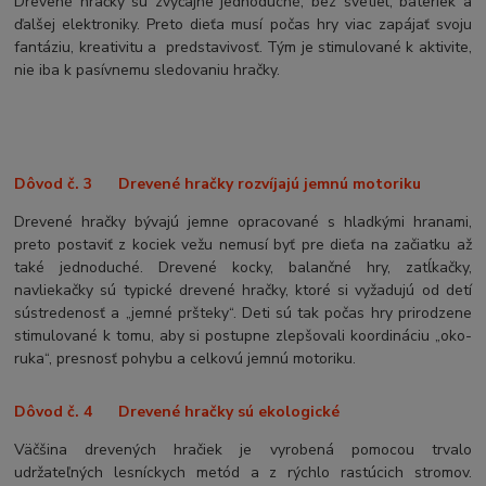
Drevené hračky sú zvyčajne jednoduché, bez svetiel, bateriek a
ďalšej elektroniky. Preto dieťa musí počas hry viac zapájať svoju
fantáziu, kreativitu a predstavivosť. Tým je stimulované k aktivite,
nie iba k pasívnemu sledovaniu hračky.
Dôvod č. 3 Drevené hračky rozvíjajú jemnú motoriku
Drevené hračky bývajú jemne opracované s hladkými hranami,
preto postaviť z kociek vežu nemusí byť pre dieťa na začiatku až
také jednoduché. Drevené kocky, balančné hry, zatĺkačky,
navliekačky sú typické drevené hračky, ktoré si vyžadujú od detí
sústredenosť a „jemné pršteky“. Deti sú tak počas hry prirodzene
stimulované k tomu, aby si postupne zlepšovali koordináciu „oko-
ruka“, presnosť pohybu a celkovú jemnú motoriku.
Dôvod č. 4 Drevené hračky sú ekologické
Väčšina drevených hračiek je vyrobená pomocou trvalo
udržateľných lesníckych metód a z rýchlo rastúcich stromov.