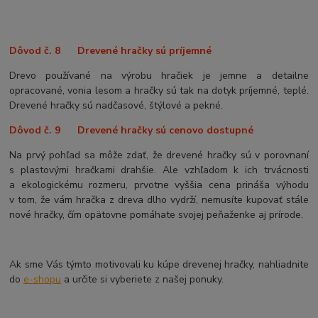
Dôvod č. 8 Drevené hračky sú príjemné
Drevo používané na výrobu hračiek je jemne a detailne
opracované, vonia lesom a hračky sú tak na dotyk príjemné, teplé.
Drevené hračky sú nadčasové, štýlové a pekné.
Dôvod č. 9 Drevené hračky sú cenovo dostupné
Na prvý pohľad sa môže zdať, že drevené hračky sú v porovnaní
s plastovými hračkami drahšie. Ale vzhľadom k ich trvácnosti
a ekologickému rozmeru, prvotne vyššia cena prináša výhodu
v tom, že vám hračka z dreva dlho vydrží, nemusíte kupovať stále
nové hračky, čím opätovne pomáhate svojej peňaženke aj prírode.
Ak sme Vás týmto motivovali ku kúpe drevenej hračky, nahliadnite
do
e-shopu
a určite si vyberiete z našej ponuky.