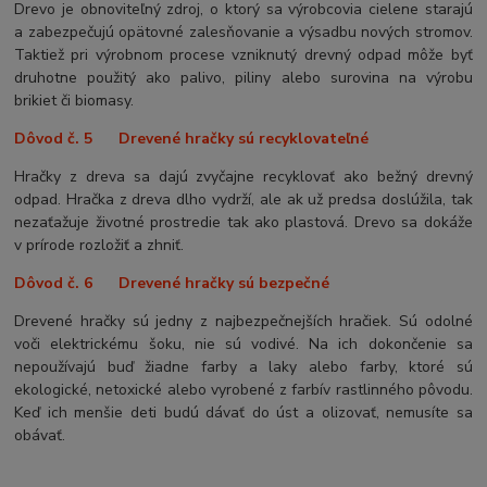
Drevo je obnoviteľný zdroj, o ktorý sa výrobcovia cielene starajú
a zabezpečujú opätovné zalesňovanie a výsadbu nových stromov.
Taktiež pri výrobnom procese vzniknutý drevný odpad môže byť
druhotne použitý ako palivo, piliny alebo surovina na výrobu
brikiet či biomasy.
Dôvod č. 5 Drevené hračky sú recyklovateľné
Hračky z dreva sa dajú zvyčajne recyklovať ako bežný drevný
odpad. Hračka z dreva dlho vydrží, ale ak už predsa doslúžila, tak
nezaťažuje životné prostredie tak ako plastová. Drevo sa dokáže
v prírode rozložiť a zhniť.
Dôvod č. 6 Drevené hračky sú bezpečné
Drevené hračky sú jedny z najbezpečnejších hračiek. Sú odolné
voči elektrickému šoku, nie sú vodivé. Na ich dokončenie sa
nepoužívajú buď žiadne farby a laky alebo farby, ktoré sú
ekologické, netoxické alebo vyrobené z farbív rastlinného pôvodu.
Keď ich menšie deti budú dávať do úst a olizovať, nemusíte sa
obávať.