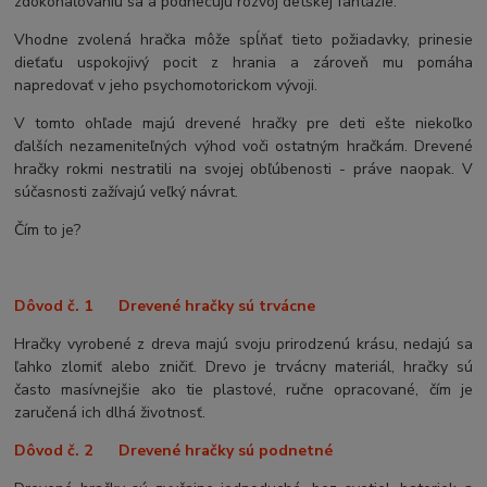
zdokonaľovaniu sa a podnecujú rozvoj detskej fantázie.
Vhodne zvolená hračka môže spĺňať tieto požiadavky, prinesie
dieťaťu uspokojivý pocit z hrania a zároveň mu pomáha
napredovať v jeho psychomotorickom vývoji.
V tomto ohľade majú drevené hračky pre deti ešte niekoľko
ďalších nezameniteľných výhod voči ostatným hračkám. Drevené
hračky rokmi nestratili na svojej obľúbenosti - práve naopak. V
súčasnosti zažívajú veľký návrat.
Čím to je?
Dôvod č. 1 Drevené hračky sú trvácne
Hračky vyrobené z dreva majú svoju prirodzenú krásu, nedajú sa
ľahko zlomiť alebo zničiť. Drevo je trvácny materiál, hračky sú
často masívnejšie ako tie plastové, ručne opracované, čím je
zaručená ich dlhá životnosť.
Dôvod č. 2 Drevené hračky sú podnetné