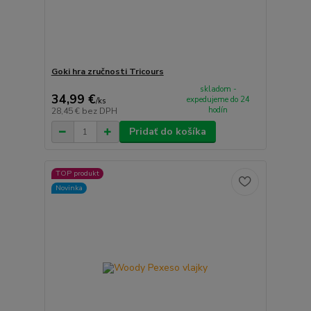
Goki hra zručnosti Tricours
skladom -
34,99 €
expedujeme do 24
/
ks
hodín
28,45 €
bez DPH
Pridať do košíka
TOP produkt
Novinka