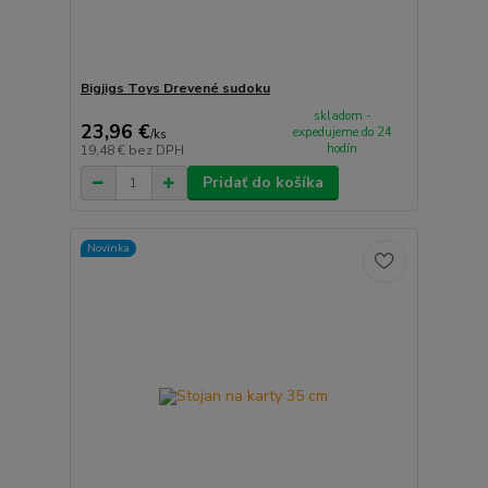
Bigjigs Toys Drevené sudoku
skladom -
23,96 €
expedujeme do 24
/
ks
hodín
19,48 €
bez DPH
Pridať do košíka
Novinka