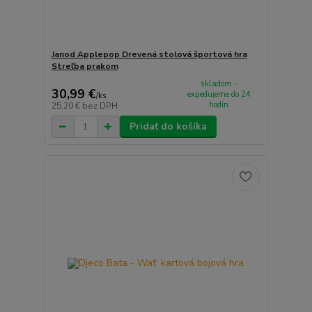
Janod Applepop Drevená stolová športová hra
Streľba prakom
skladom -
30,99 €
expedujeme do 24
/
ks
hodín
25,20 €
bez DPH
Pridať do košíka