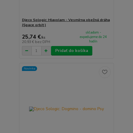
Djeco Sologic: Hlavolam - Vesmírna obežná dráha
(Space orbit)
skladom -
25,74 €
expedujeme do 24
/
ks
hodín
20,93 €
bez DPH
Pridať do košíka
Novinka