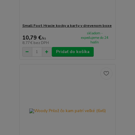
Small Foot Hracie kocky a karty v drevenom boxe
skladom -
10,79 €
expedujeme do 24
/
ks
hodín
8,77 €
bez DPH
Pridať do košíka