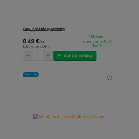
Goki hra Hádaj aktivity
skladom -
8,49 €
expedujeme do 24
/
ks
hodín
6,90 €
bez DPH
Pridať do košíka
Novinka