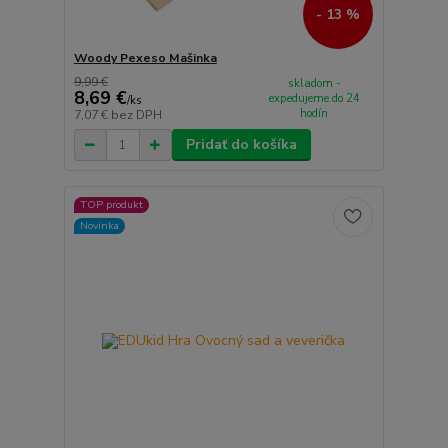
- 13 %
Woody Pexeso Mašinka
9,99 €
skladom -
8,69 €
expedujeme do 24
/
ks
hodín
7,07 €
bez DPH
Pridať do košíka
TOP produkt
Novinka