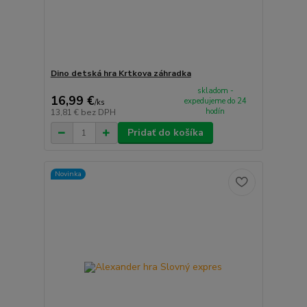
Dino detská hra Krtkova záhradka
skladom -
16,99 €
expedujeme do 24
/
ks
hodín
13,81 €
bez DPH
Pridať do košíka
Novinka