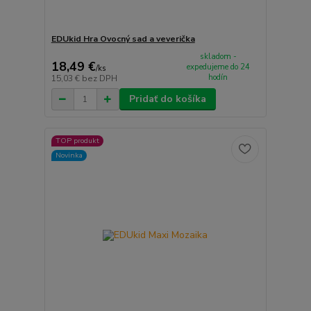
EDUkid Hra Ovocný sad a veverička
skladom -
18,49 €
expedujeme do 24
/
ks
hodín
15,03 €
bez DPH
Pridať do košíka
TOP produkt
Novinka