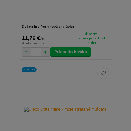
Detoa hra Perníková chalúpka
skladom -
11,79 €
expedujeme do 24
/
ks
hodín
9,59 €
bez DPH
Pridať do košíka
Novinka