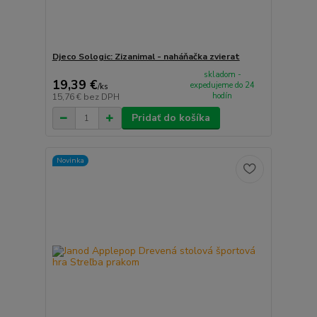
Djeco Sologic: Zizanimal - naháňačka zvierat
skladom -
19,39 €
expedujeme do 24
/
ks
hodín
15,76 €
bez DPH
Pridať do košíka
Novinka