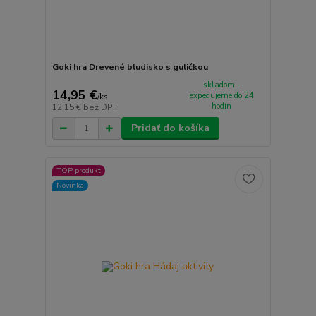
Goki hra Drevené bludisko s guličkou
skladom -
14,95 €
expedujeme do 24
/
ks
hodín
12,15 €
bez DPH
Pridať do košíka
TOP produkt
Novinka