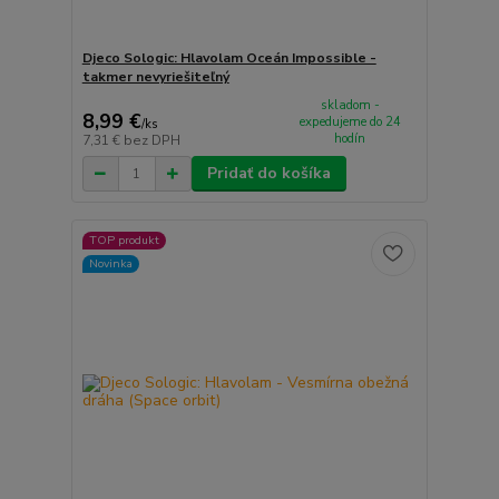
Djeco Sologic: Hlavolam Oceán Impossible -
takmer nevyriešiteľný
skladom -
8,99 €
expedujeme do 24
/
ks
hodín
7,31 €
bez DPH
Pridať do košíka
TOP produkt
Novinka