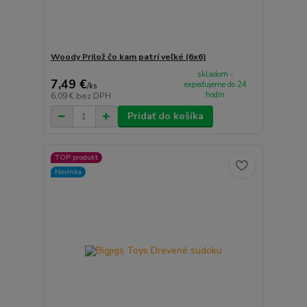
Woody Prilož čo kam patrí veľké (6x6)
skladom -
7,49 €
expedujeme do 24
/
ks
hodín
6,09 €
bez DPH
Pridať do košíka
TOP produkt
Novinka