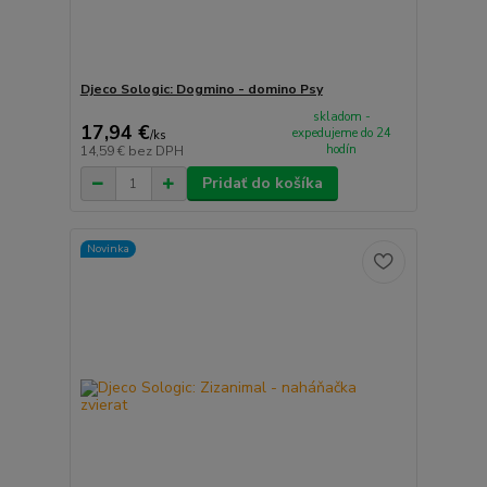
Djeco Sologic: Dogmino - domino Psy
skladom -
17,94 €
expedujeme do 24
/
ks
hodín
14,59 €
bez DPH
Pridať do košíka
Novinka