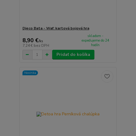
Djeco Bata - Waf: kartová bojová hra
skladom -
8,90 €
expedujeme do 24
/
ks
hodín
7,24 €
bez DPH
Pridať do košíka
Novinka