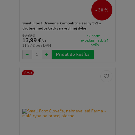
- 30 %
Small Foot Drevené kompaktné šachy 3v1 -
drobné nedostatky na vrchnej dýhe
19,89 €
skladom -
13,99 €
expedujeme do 24
/
ks
hodín
11,37 €
bez DPH
Pridať do košíka
Akcia