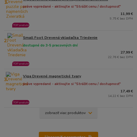
1.
práve vypredané - aktivujte si "Strážiť cenu / dostupnosť"
11,99 €
9,75 € bez DPH
TOP produkt
Small Foot Drevená vkladačka Triedenie
2.
dostupné do 3-5 pracovných dní
27,99 €
22,76 € bez DPH
TOP produkt
Viga Drevené magnetické tvary
3.
práve vypredané - aktivujte si "Strážiť cenu / dostupnosť"
17,49 €
14,22 € bez DPH
TOP produkt
zobraziť viac produktov