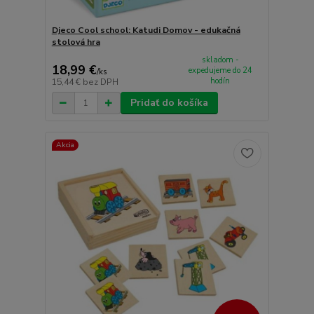
Djeco Cool school: Katudi Domov - edukačná
stolová hra
skladom -
18,99 €
expedujeme do 24
/
ks
hodín
15,44 €
bez DPH
Pridať do košíka
Akcia