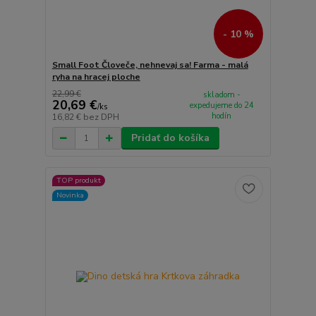
- 10 %
Small Foot Človeče, nehnevaj sa! Farma - malá
ryha na hracej ploche
22,99 €
skladom -
20,69 €
expedujeme do 24
/
ks
hodín
16,82 €
bez DPH
Pridať do košíka
TOP produkt
Novinka