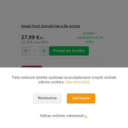
Small Foot Detský luk a šíp Active
skladom -
27,99 €
expedujeme do 24
/
ks
hodín
22,76 €
bez DPH
Pridať do košíka
TOP produkt
Tieto webové stránky využívajú na poskytovanie svojich služieb
súbory cookies.
Viac informácií
.
Súhlasím
Nastavenia
Súhlas môžete odmietnuť
tu
.