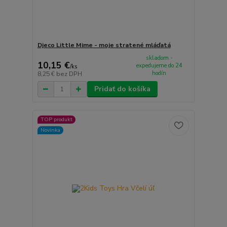
Djeco Little Mime - moje stratené mláďatá
skladom -
10,15 €
expedujeme do 24
/
ks
hodín
8,25 €
bez DPH
Pridať do košíka
TOP produkt
Novinka