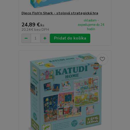
Djeco Fish'n Shark - stolová strategická hra
skladom -
24,89 €
expedujeme do 24
/
ks
hodín
20,24 €
bez DPH
Pridať do košíka