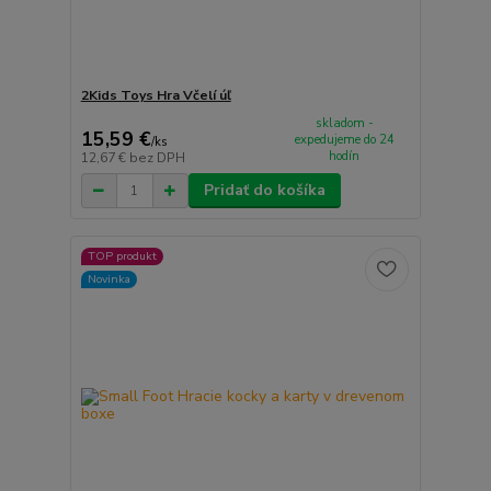
2Kids Toys Hra Včelí úľ
skladom -
15,59 €
expedujeme do 24
/
ks
hodín
12,67 €
bez DPH
Pridať do košíka
TOP produkt
Novinka