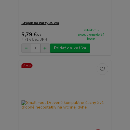
Stojan na karty 35 cm
skladom -
5,79 €
expedujeme do 24
/
ks
hodín
4,71 €
bez DPH
Pridať do košíka
Akcia