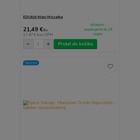
EDUkid Maxi Mozaika
skladom -
21,49 €
expedujeme do 24
/
ks
hodín
17,47 €
bez DPH
Pridať do košíka
Novinka