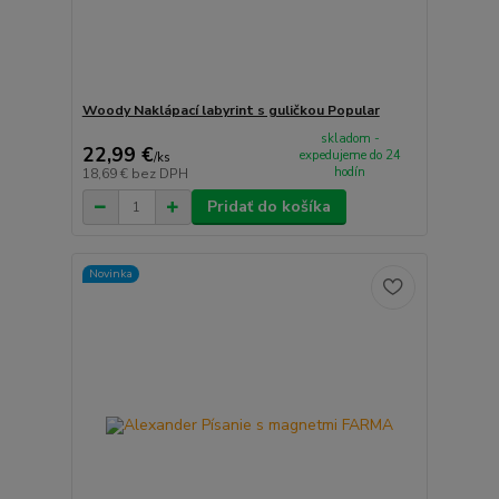
Woody Naklápací labyrint s guličkou Popular
skladom -
22,99 €
expedujeme do 24
/
ks
hodín
18,69 €
bez DPH
Pridať do košíka
Novinka