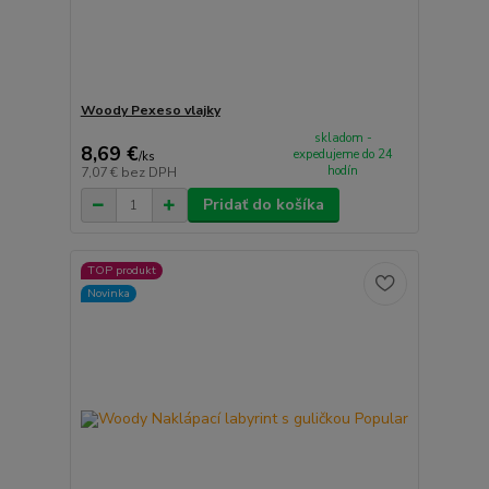
Woody Pexeso vlajky
skladom -
8,69 €
expedujeme do 24
/
ks
hodín
7,07 €
bez DPH
Pridať do košíka
TOP produkt
Novinka