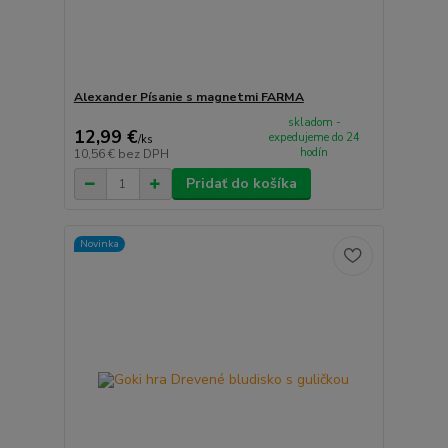
Alexander Písanie s magnetmi FARMA
skladom -
12,99 €
expedujeme do 24
/
ks
hodín
10,56 €
bez DPH
Pridať do košíka
Novinka