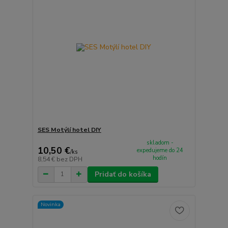
SES Motýlí hotel DIY
skladom -
10,50 €
expedujeme do 24
/
ks
hodín
8,54 €
bez DPH
Pridať do košíka
Novinka