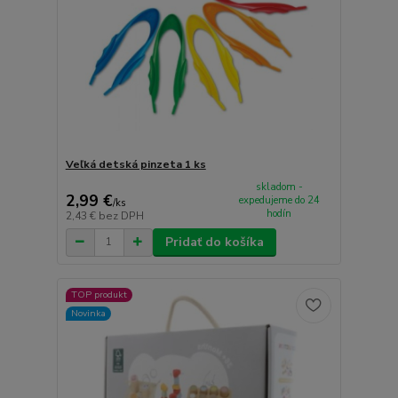
Veľká detská pinzeta 1 ks
skladom -
2,99 €
expedujeme do 24
/
ks
hodín
2,43 €
bez DPH
Pridať do košíka
TOP produkt
Novinka