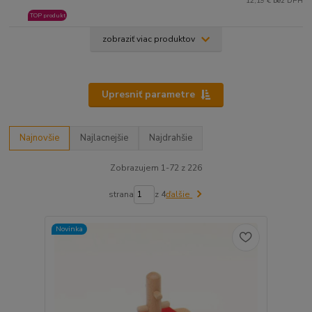
12,19 € bez DPH
TOP produkt
zobraziť viac produktov
Upresniť parametre
Najnovšie
Najlacnejšie
Najdrahšie
Zobrazujem 1-72 z 226
strana
z 4
ďalšie
Novinka