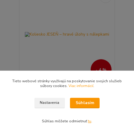
- 4 %
Tieto webové stránky využívajú na poskytovanie svojich služieb
Koliesko JESEŇ – hravé úlohy s nálepkami
súbory cookies.
Viac informácií
.
7,79 €
skladom -
7,49 €
expedujeme do 24
/
ks
hodín
7,13 €
bez DPH
Súhlasím
Nastavenia
Pridať do košíka
Súhlas môžete odmietnuť
tu
.
Akcia