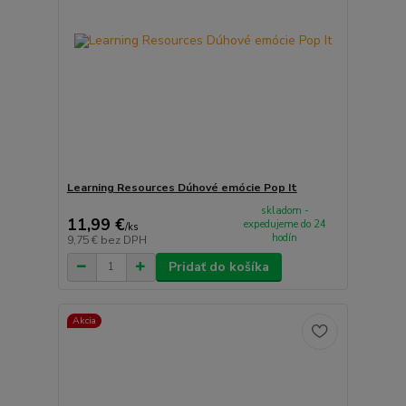
Learning Resources Dúhové emócie Pop It
skladom -
11,99 €
expedujeme do 24
/
ks
hodín
9,75 €
bez DPH
Pridať do košíka
Akcia