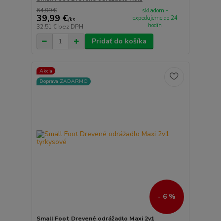
64,99 €
skladom -
39,99 €
expedujeme do 24
/
ks
hodín
32,51 €
bez DPH
Pridať do košíka
Akcia
Doprava ZADARMO
- 6 %
Small Foot Drevené odrážadlo Maxi 2v1