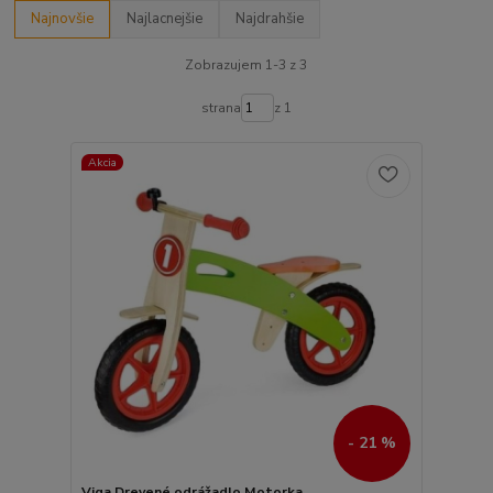
Najnovšie
Najlacnejšie
Najdrahšie
Zobrazujem 1-3 z 3
strana
z 1
Akcia
- 21 %
Viga Drevené odrážadlo Motorka