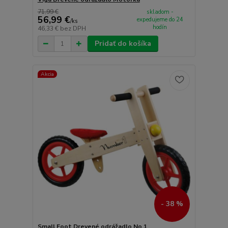
71,99 €
skladom -
56,99 €
expedujeme do 24
/
ks
hodín
46,33 €
bez DPH
Pridať do košíka
Akcia
- 38 %
Small Foot Drevené odrážadlo No.1