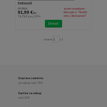
tyrkysové
97,99 €
práve vypredané -
91,99 €
aktivujte si "Strážiť
/
ks
cenu / dostupnosť"
74,79 €
bez DPH
Detail
strana
z 1
Doprava zadarmo
za nákup nad 79 €
Darček za nákup
nad 39 €