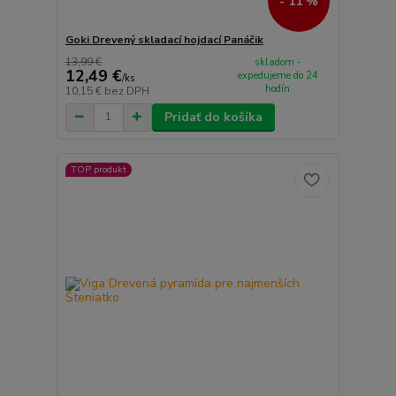
- 11 %
Goki Drevený skladací hojdací Panáčik
13,99 €
skladom -
12,49 €
expedujeme do 24
/
ks
hodín
10,15 €
bez DPH
Pridať do košíka
TOP produkt