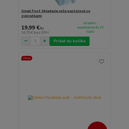
Small Foot Skladacia veža pastelová so
zvieratkami
skladom -
19,99 €
expedujeme do 24
/
ks
hodín
16,25 €
bez DPH
Pridať do košíka
Akcia