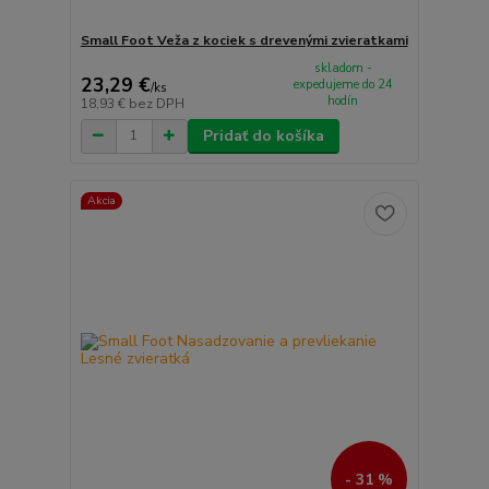
Small Foot Veža z kociek s drevenými zvieratkami
skladom -
23,29 €
expedujeme do 24
/
ks
hodín
18,93 €
bez DPH
Pridať do košíka
Akcia
- 31 %