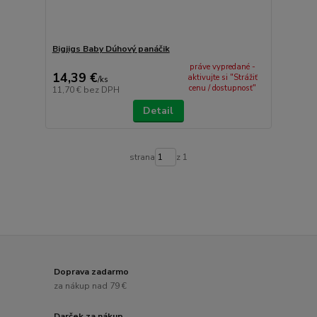
Bigjigs Baby Dúhový panáčik
práve vypredané -
14,39 €
aktivujte si "Strážiť
/
ks
cenu / dostupnosť"
11,70 €
bez DPH
Detail
strana
z 1
Doprava zadarmo
za nákup nad 79 €
Darček za nákup