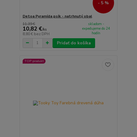
- 5 %
Detoa Pyramída psík - natrhnutý obal
11,39 €
skladom -
10,82 €
expedujeme do 24
/
ks
hodín
8,80 €
bez DPH
Pridať do košíka
TOP produkt