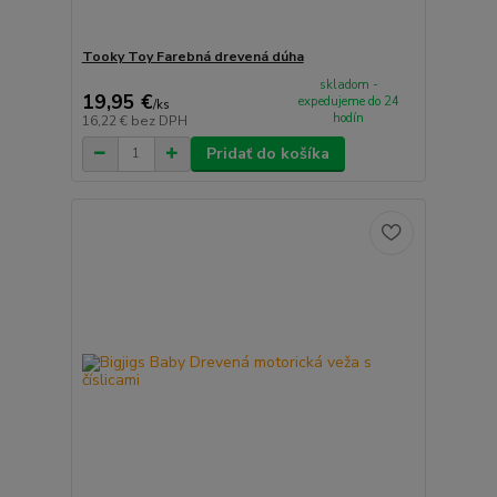
Tooky Toy Farebná drevená dúha
skladom -
19,95 €
expedujeme do 24
/
ks
hodín
16,22 €
bez DPH
Pridať do košíka