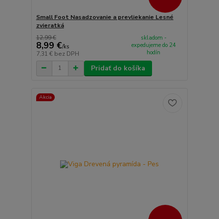
Small Foot Nasadzovanie a prevliekanie Lesné
zvieratká
12,99 €
skladom -
8,99 €
expedujeme do 24
/
ks
hodín
7,31 €
bez DPH
Pridať do košíka
Akcia