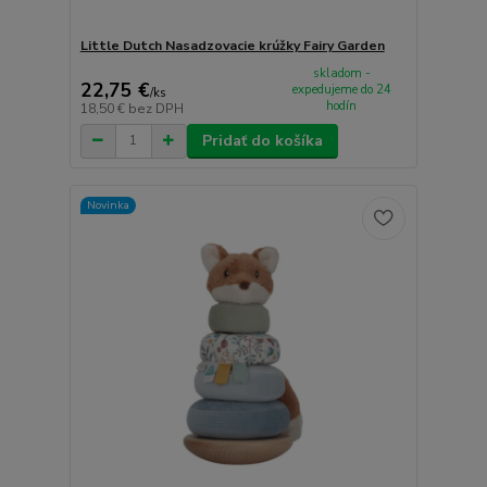
Little Dutch Nasadzovacie krúžky Fairy Garden
skladom -
22,75 €
expedujeme do 24
/
ks
hodín
18,50 €
bez DPH
Pridať do košíka
Novinka