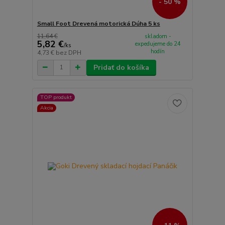
- 50 %
Small Foot Drevená motorická Dúha 5 ks
11,64 €
skladom -
5,82 €
expedujeme do 24
/
ks
hodín
4,73 €
bez DPH
Pridať do košíka
TOP produkt
Akcia