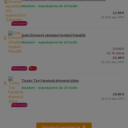
1.
skladom - expedujeme do 24 hodín
12,99 €
10,56 € bez DPH
TOP produkt
Goki Drevený skladací hojdací Panáčik
2.
skladom - expedujeme do 24 hodín
13,99 €
11 % zľava
12,49 €
10,15 € bez DPH
TOP produkt
Akcia
Tooky Toy Farebná drevená dúha
3.
skladom - expedujeme do 24 hodín
19,95 €
16,22 € bez DPH
TOP produkt
Upresniť parametre