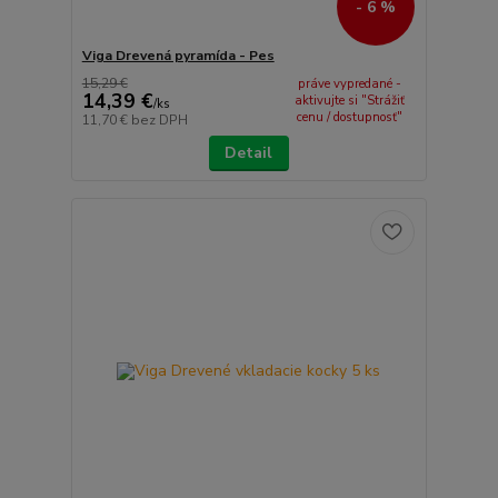
- 6 %
Viga Drevená pyramída - Pes
15,29 €
práve vypredané -
14,39 €
aktivujte si "Strážiť
/
ks
cenu / dostupnosť"
11,70 €
bez DPH
Detail