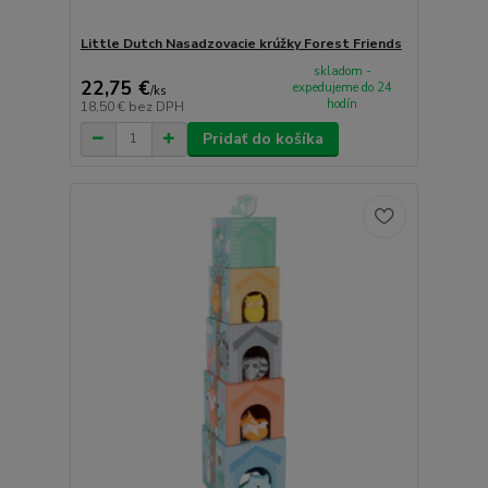
Little Dutch Nasadzovacie krúžky Forest Friends
skladom -
22,75 €
expedujeme do 24
/
ks
hodín
18,50 €
bez DPH
Pridať do košíka