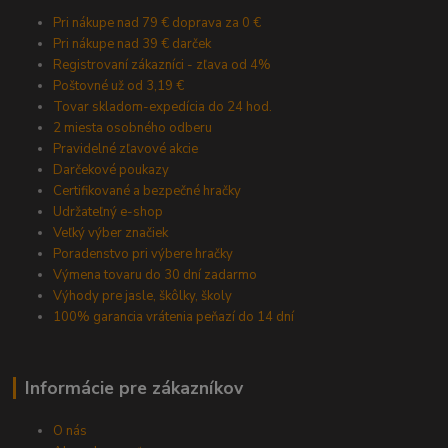
Pri nákupe nad 79 € doprava za 0 €
Pri nákupe nad 39 € darček
Registrovaní zákazníci - zľava od 4%
Poštovné už od 3,19 €
Tovar skladom-expedícia do 24 hod.
2 miesta osobného odberu
Pravidelné zľavové akcie
Darčekové poukazy
Certifikované a bezpečné hračky
Udržateľný e-shop
Veľký výber značiek
Poradenstvo pri výbere hračky
Výmena tovaru do 30 dní zadarmo
Výhody pre jasle, škôlky, školy
100% garancia vrátenia peňazí do 14 dní
Informácie pre zákazníkov
O nás