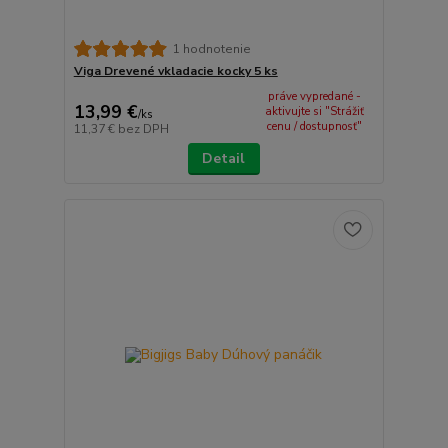
1 hodnotenie
Viga Drevené vkladacie kocky 5 ks
práve vypredané -
13,99 €
aktivujte si "Strážiť
/
ks
cenu / dostupnosť"
11,37 €
bez DPH
Detail