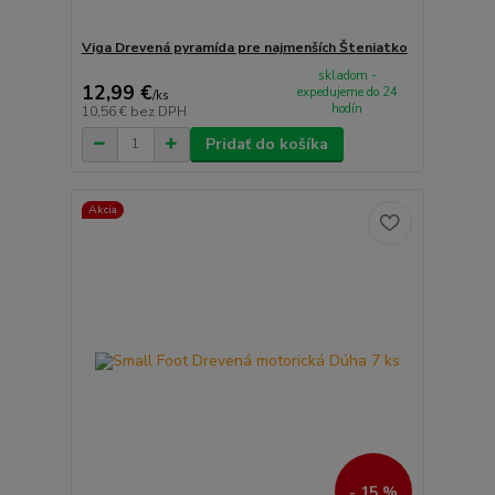
Viga Drevená pyramída pre najmenších Šteniatko
skladom -
12,99 €
expedujeme do 24
/
ks
hodín
10,56 €
bez DPH
Pridať do košíka
Akcia
- 15 %