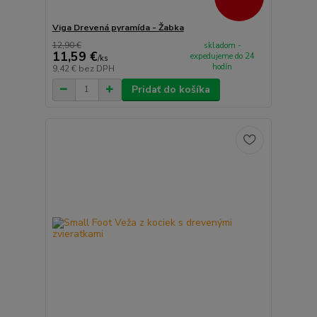
Viga Drevená pyramída - Žabka
12,90 €
skladom -
11,59 €
expedujeme do 24
/
ks
hodín
9,42 €
bez DPH
Pridať do košíka