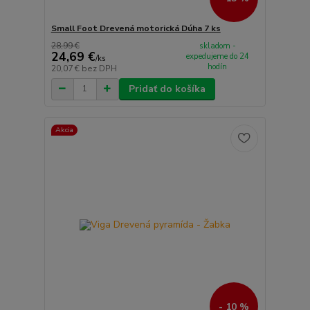
Small Foot Drevená motorická Dúha 7 ks
28,99 €
skladom -
24,69 €
expedujeme do 24
/
ks
hodín
20,07 €
bez DPH
Pridať do košíka
Akcia
- 10 %