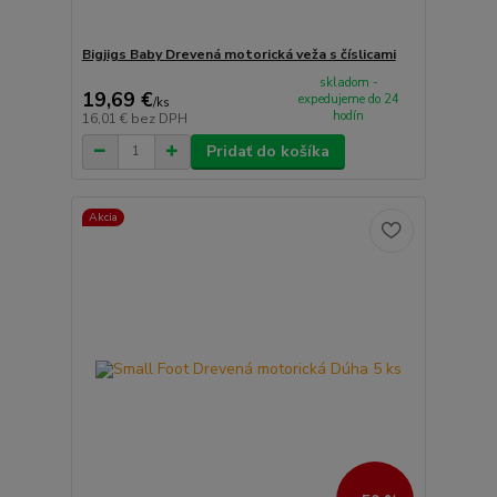
Bigjigs Baby Drevená motorická veža s číslicami
skladom -
19,69 €
expedujeme do 24
/
ks
hodín
16,01 €
bez DPH
Pridať do košíka
Akcia