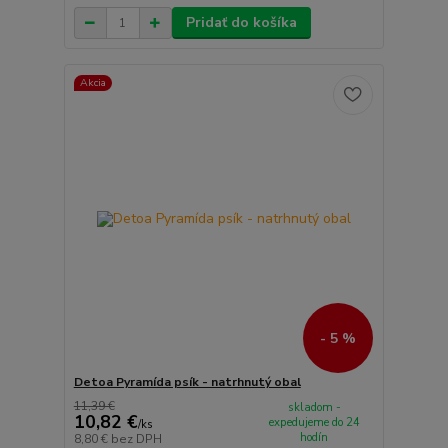
Pridať do košíka
Akcia
- 5 %
Detoa Pyramída psík - natrhnutý obal
11,39 €
skladom -
10,82 €
expedujeme do 24
/
ks
hodín
8,80 €
bez DPH