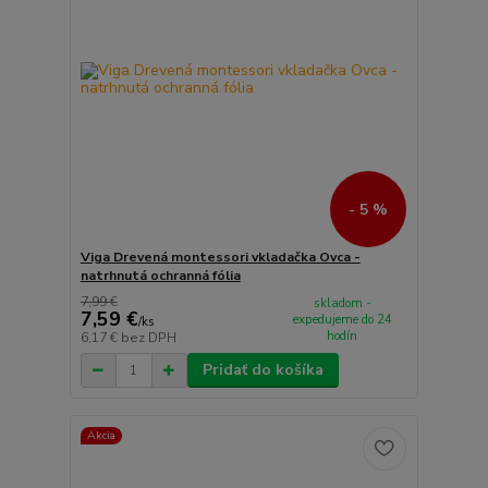
- 5 %
Viga Drevená montessori vkladačka Ovca -
natrhnutá ochranná fólia
7,99 €
skladom -
7,59 €
expedujeme do 24
/
ks
hodín
6,17 €
bez DPH
Pridať do košíka
Akcia