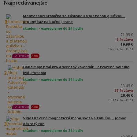
Najpredávanejšie
Montessori Krabička so zásuvkou a pletenou guličkou -
1.
drobný kaz na bočnej hrane
skladom - expedujeme do 24 hodín
21,99 €
9 % zľava
19,99 €
16,25 € bez DPH
TOP produkt
Akcia
Haba Moja prvá hra Adventný kalendár - otvorené balenie
2.
kvôli foteniu
skladom - expedujeme do 24 hodín
33,49 €
15 % zľava
28,46 €
23,14 € bez DPH
TOP produkt
Akcia
Viga Drevená magnetická mapa sveta s tabuľou - jemne
3.
oškretý roh
skladom - expedujeme do 24 hodín