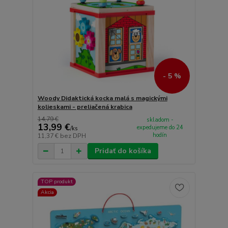
- 5 %
Woody Didaktická kocka malá s magickými
kolieskami - preliačená krabica
14,79 €
skladom -
13,99 €
expedujeme do 24
/
ks
hodín
11,37 €
bez DPH
Pridať do košíka
TOP produkt
Akcia