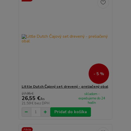
- 5 %
Little Dutch Čajový set drevený - preliačený obal
27,95 €
skladom -
26,55 €
expedujeme do 24
/
ks
hodín
21,59 €
bez DPH
Pridať do košíka
Akcia