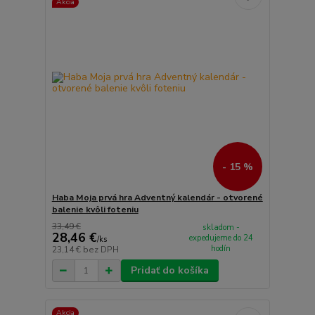
Akcia
- 15 %
Haba Moja prvá hra Adventný kalendár - otvorené
balenie kvôli foteniu
33,49 €
skladom -
28,46 €
expedujeme do 24
/
ks
hodín
23,14 €
bez DPH
Pridať do košíka
Akcia