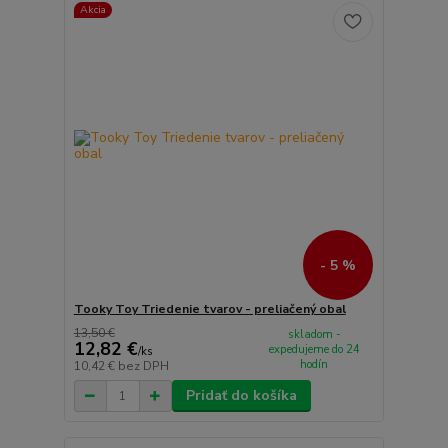
Akcia
- 5 %
Tooky Toy Triedenie tvarov - preliačený obal
13,50 €
skladom -
12,82 €
expedujeme do 24
/
ks
hodín
10,42 €
bez DPH
Pridať do košíka