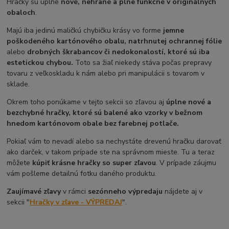
Hračky sú úplne
nové, nehrané a plne funkčné v originálnych
obaloch
.
Majú iba jedinú maličkú chybičku krásy vo forme
jemne
poškodeného kartónového obalu,
natrhnutej ochrannej fólie
alebo
drobných škrabancov či nedokonalostí, ktoré sú iba
estetickou chybou.
Toto sa žiaľ niekedy stáva počas prepravy
tovaru z veľkoskladu k nám alebo pri manipulácii s tovarom v
sklade.
Okrem toho ponúkame v tejto sekcii so zľavou aj
úplne nové a
bezchybné hračky, ktoré sú balené ako vzorky v bežnom
hnedom kartónovom obale bez farebnej potlače.
Pokiaľ vám to nevadí alebo sa nechystáte drevenú hračku darovať
ako darček, v takom prípade ste na správnom mieste. Tu a teraz
môžete
kúpiť krásne hračky so super zľavou
. V prípade záujmu
vám pošleme detailnú fotku daného produktu.
Zaujímavé zľavy
v rámci
sezónneho výpredaju
nájdete aj v
sekcii "
Hračky v zľave - VÝPREDAJ
".