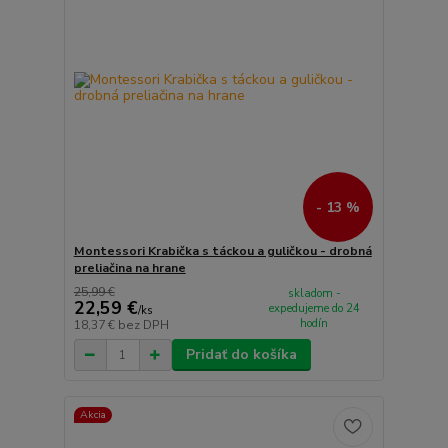
- 13 %
Montessori Krabička s táckou a guličkou - drobná
preliačina na hrane
25,99 €
skladom -
22,59 €
expedujeme do 24
/
ks
hodín
18,37 €
bez DPH
Pridať do košíka
Akcia