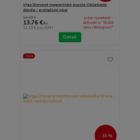
Viga Drevené magnetické puzzle Obliekanie
dievča - preliačený obal
14,49 €
práve vypredané -
13,76 €
aktivujte si "Strážiť
/
ks
cenu / dostupnosť"
11,19 €
bez DPH
Detail
Akcia
- 10 %