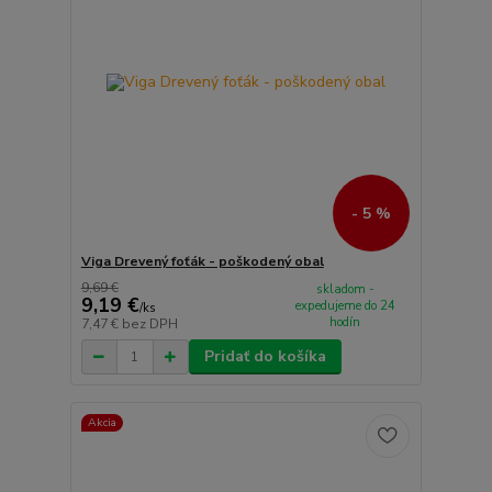
- 5 %
Viga Drevený foťák - poškodený obal
9,69 €
skladom -
9,19 €
expedujeme do 24
/
ks
hodín
7,47 €
bez DPH
Pridať do košíka
Akcia