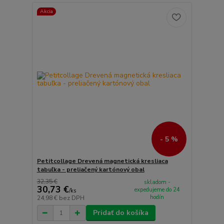
Akcia
- 5 %
Petitcollage Drevená magnetická kresliaca
tabuľka - preliačený kartónový obal
32,35 €
skladom -
30,73 €
expedujeme do 24
/
ks
hodín
24,98 €
bez DPH
Pridať do košíka