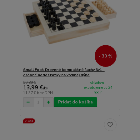
- 30 %
Small Foot Drevené kompaktné šachy 3v1 -
drobné nedostatky na vrchnej dýhe
19,89 €
skladom -
13,99 €
expedujeme do 24
/
ks
hodín
11,37 €
bez DPH
Pridať do košíka
Akcia