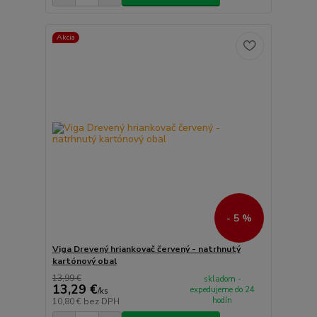
Akcia
- 5 %
Viga Drevený hriankovač červený - natrhnutý
kartónový obal
13,99 €
skladom -
13,29 €
expedujeme do 24
/
ks
hodín
10,80 €
bez DPH