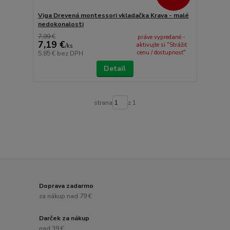
Viga Drevená montessori vkladačka Krava - malé
nedokonalosti
7,99 €
práve vypredané -
7,19 €
aktivujte si "Strážiť
/
ks
cenu / dostupnosť"
5,85 €
bez DPH
Detail
strana
z 1
Doprava zadarmo
za nákup nad 79 €
Darček za nákup
nad 39 €