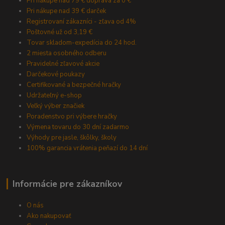
Pri nákupe nad 79 € doprava za 0 €
Pri nákupe nad 39 € darček
Registrovaní zákazníci - zľava od 4%
Poštovné už od 3,19 €
Tovar skladom-expedícia do 24 hod.
2 miesta osobného odberu
Pravidelné zľavové akcie
Darčekové poukazy
Certifikované a bezpečné hračky
Udržateľný e-shop
Veľký výber značiek
Poradenstvo pri výbere hračky
Výmena tovaru do 30 dní zadarmo
Výhody pre jasle, škôlky, školy
100% garancia vrátenia peňazí do 14 dní
Informácie pre zákazníkov
O nás
Ako nakupovať