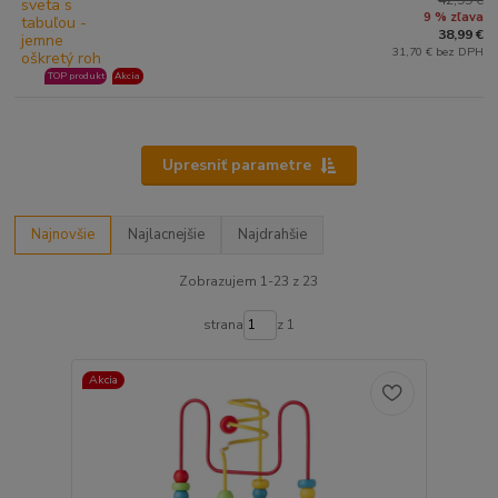
42,99 €
9 % zľava
38,99 €
31,70 € bez DPH
TOP produkt
Akcia
Upresniť parametre
Najnovšie
Najlacnejšie
Najdrahšie
Zobrazujem 1-23 z 23
strana
z 1
Akcia