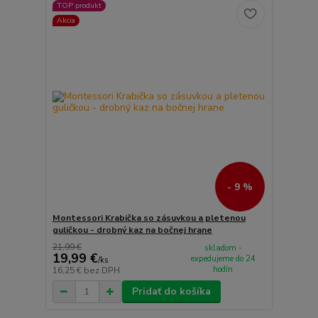
TOP produkt
Akcia
- 9 %
Montessori Krabička so zásuvkou a pletenou
guličkou - drobný kaz na bočnej hrane
21,99 €
skladom -
19,99 €
expedujeme do 24
/
ks
hodín
16,25 €
bez DPH
Pridať do košíka