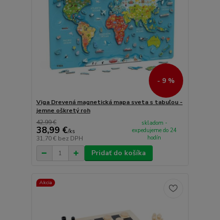
- 9 %
Viga Drevená magnetická mapa sveta s tabuľou -
jemne oškretý roh
42,99 €
skladom -
38,99 €
expedujeme do 24
/
ks
hodín
31,70 €
bez DPH
Pridať do košíka
Akcia