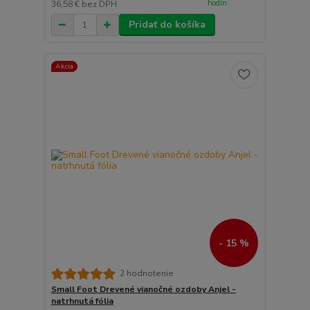
hodín
36,58 €
bez DPH
Pridať do košíka
Akcia
- 15 %
2 hodnotenie
Small Foot Drevené vianočné ozdoby Anjel -
natrhnutá fólia