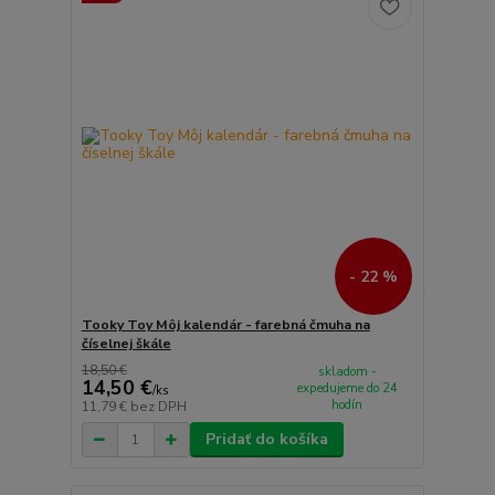
- 22 %
Tooky Toy Môj kalendár - farebná čmuha na
číselnej škále
18,50 €
skladom -
14,50 €
expedujeme do 24
/
ks
hodín
11,79 €
bez DPH
Pridať do košíka