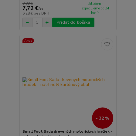
9,09 €
skladom -
7,72 €
expedujeme do 24
/
ks
hodín
6,28 €
bez DPH
Pridať do košíka
Akcia
- 32 %
Small Foot Sada drevených motorických hračiek -