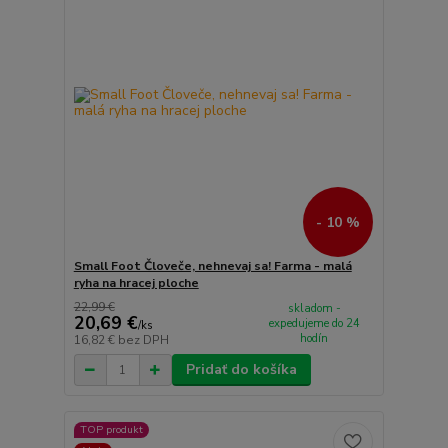
- 10 %
Small Foot Človeče, nehnevaj sa! Farma - malá
ryha na hracej ploche
22,99 €
skladom -
20,69 €
expedujeme do 24
/
ks
hodín
16,82 €
bez DPH
Pridať do košíka
TOP produkt