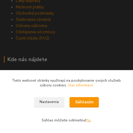
Ceny dopravy
Možnosti platby
Obchodné podmienky
Sledovanie zásielok
Ochrana súkromia
Odstúpenie od zmluvy
Časté otázky (FAQ)
Kde nás nájdete
Možnosť osobného odberu:
Tieto webové stránky využívajú na poskytovanie svojich služieb
•
BURATINO - výdajný sklad
súbory cookies.
Viac informácií
.
Záhradná 20,
Dunajská Lužná
Súhlasím
Nastavenia
•
Partnerská predajňa - DOČASNE MIMO PREVÁDZKY
Uzbecká 10, Bratislava II.
Súhlas môžete odmietnuť
tu
.