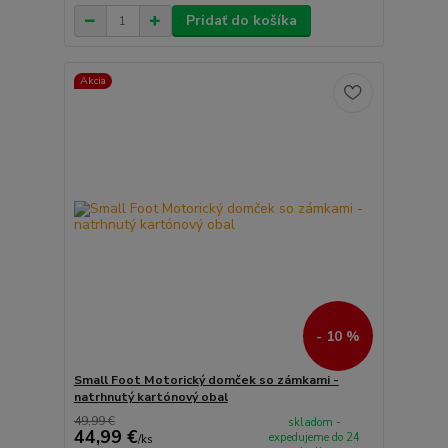
Pridať do košíka
Akcia
- 10 %
Small Foot Motorický domček so zámkami -
natrhnutý kartónový obal
49,99 €
skladom -
44,99 €
expedujeme do 24
/
ks