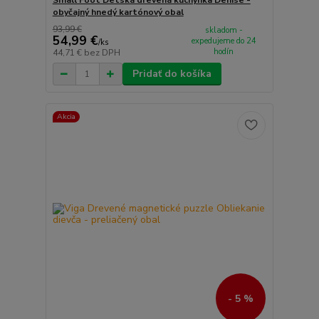
obyčajný hnedý kartónový obal
93,99 €
skladom -
54,99 €
expedujeme do 24
/
ks
hodín
44,71 €
bez DPH
Pridať do košíka
Akcia
- 5 %