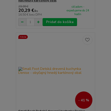
natrhnutý kartónový obal
29,99 €
skladom -
20,29 €
expedujeme do 24
/
ks
hodín
16,50 €
bez DPH
Pridať do košíka
Akcia
- 41 %
Small Foot Detská drevená kuchynka Denise -