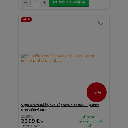
Pridať do košíka
Akcia
- 5 %
Viga Drevená čajová súprava s táckou - jemne
preliačený obal
21,99 €
skladom -
20,89 €
expedujeme do 24
/
ks
hodín
16,98 €
bez DPH