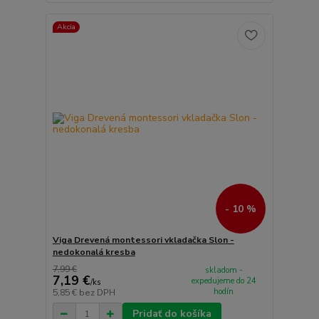
Akcia
- 10 %
Viga Drevená montessori vkladačka Slon -
nedokonalá kresba
7,99 €
skladom -
7,19 €
expedujeme do 24
/
ks
hodín
5,85 €
bez DPH
Pridať do košíka