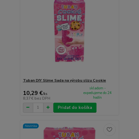
Tuban DIY Slime Sada na výrobu slizu Cookie
skladom -
10,29 €
expedujeme do 24
/
ks
hodín
8,37 €
bez DPH
Pridať do košíka
Novinka