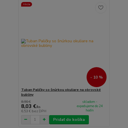
Akcia
- 10 %
Tuban Paličky so šnúrkou okuliare na obrovské
bubliny
8,90 €
skladom -
8,03 €
expedujeme do 24
/
ks
hodín
6,53 €
bez DPH
Pridať do košíka