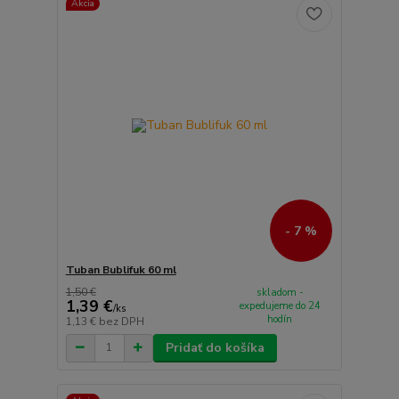
Akcia
- 7 %
Tuban Bublifuk 60 ml
1,50 €
skladom -
1,39 €
expedujeme do 24
/
ks
hodín
1,13 €
bez DPH
Pridať do košíka