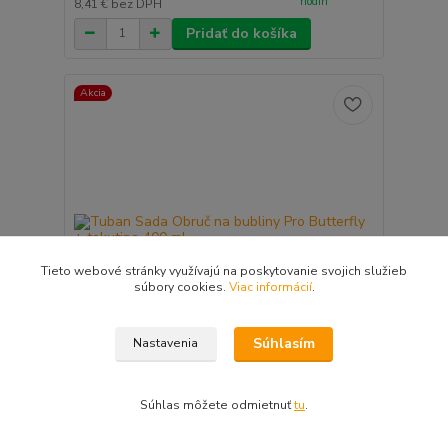
hodín
8,41 €
bez DPH
Pridať do košíka
Akcia
Tieto webové stránky využívajú na poskytovanie svojich služieb
súbory cookies.
Viac informácií
.
Súhlasím
Nastavenia
- 10 %
Tuban Sada Obruč na bubliny Pro Butterfly +
Súhlas môžete odmietnuť
tu
.
tekutina 400 ml
11,90 €
skladom -