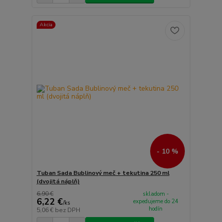
Akcia
- 10 %
Tuban Sada Bublinový meč + tekutina 250 ml
(dvojitá náplň)
6,90 €
skladom -
6,22 €
expedujeme do 24
/
ks
hodín
5,06 €
bez DPH