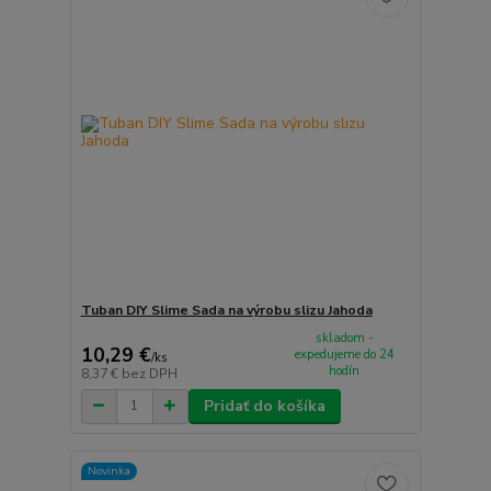
Tuban DIY Slime Sada na výrobu slizu Jahoda
skladom -
10,29 €
expedujeme do 24
/
ks
hodín
8,37 €
bez DPH
Pridať do košíka
Novinka