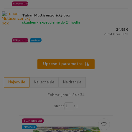
TOP produkt
Tuban Multisenzorický box
3.
skladom - expedujeme do 24 hodín
24,89 €
20,24 € bez DPH
TOP produkt
Novinka
Upresniť parametre
Najnovšie
Najlacnejšie
Najdrahšie
Zobrazujem 1-34 z 34
strana
z 1
TOP produkt
Novinka