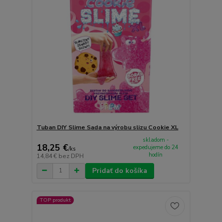
Tuban DIY Slime Sada na výrobu slizu Cookie XL
skladom -
18,25 €
expedujeme do 24
/
ks
hodín
14,84 €
bez DPH
Pridať do košíka
TOP produkt