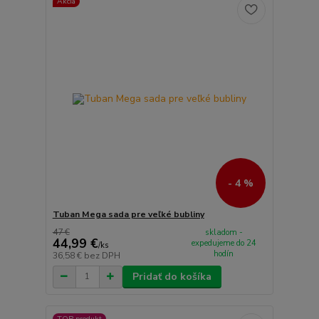
Akcia
- 4 %
Tuban Mega sada pre veľké bubliny
47 €
skladom -
44,99 €
expedujeme do 24
/
ks
hodín
36,58 €
bez DPH
Pridať do košíka
TOP produkt