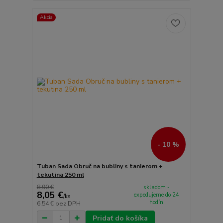
Akcia
- 10 %
Tuban Sada Obruč na bubliny s tanierom +
tekutina 250 ml
8,90 €
skladom -
8,05 €
expedujeme do 24
/
ks
hodín
6,54 €
bez DPH
Pridať do košíka