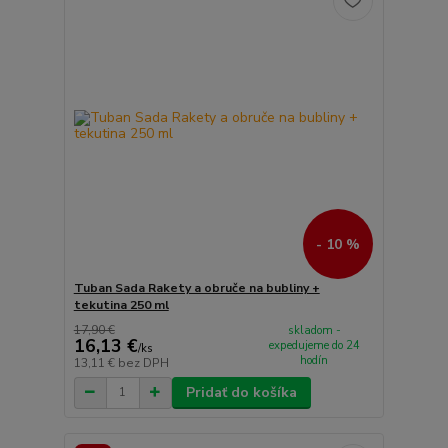
- 10 %
Tuban Sada Rakety a obruče na bubliny +
tekutina 250 ml
17,90 €
skladom -
16,13 €
expedujeme do 24
/
ks
hodín
13,11 €
bez DPH
Pridať do košíka