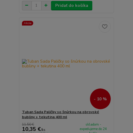
Pridať do košíka
Akcia
- 10 %
Tuban Sada Paličky so šnúrkou na obrovské
bubliny + tekutina 400 ml
11,50 €
skladom -
10,35 €
expedujeme do 24
/
ks