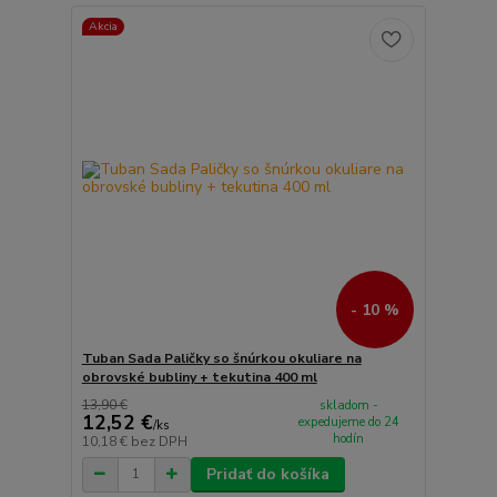
Akcia
- 10 %
Tuban Sada Paličky so šnúrkou okuliare na
obrovské bubliny + tekutina 400 ml
13,90 €
skladom -
12,52 €
expedujeme do 24
/
ks
hodín
10,18 €
bez DPH
Pridať do košíka