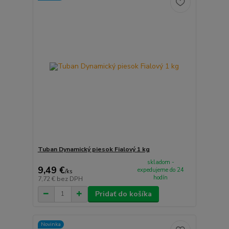
Tuban Dynamický piesok Fialový 1 kg
skladom -
9,49 €
expedujeme do 24
/
ks
hodín
7,72 €
bez DPH
Pridať do košíka
Novinka