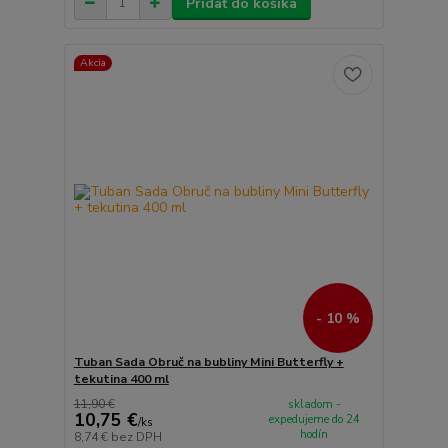
Pridať do košíka
Akcia
- 10 %
Tuban Sada Obruč na bubliny Mini Butterfly +
tekutina 400 ml
11,90 €
skladom -
10,75 €
expedujeme do 24
/
ks
hodín
8,74 €
bez DPH