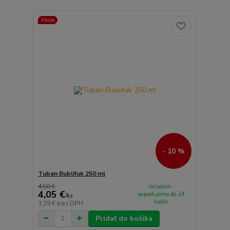
Akcia
- 10 %
Tuban Bublifuk 250 ml
4,50 €
skladom -
4,05 €
expedujeme do 24
/
ks
hodín
3,29 €
bez DPH
Pridať do košíka