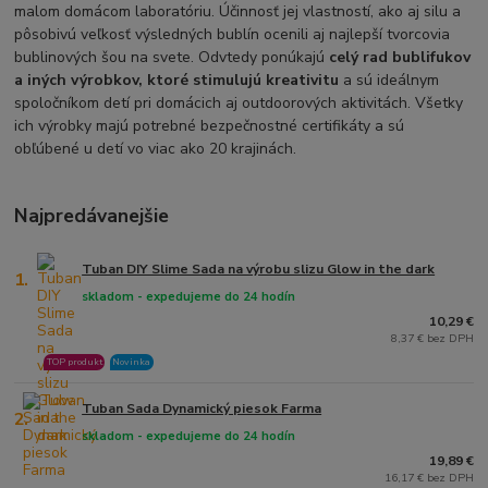
malom domácom laboratóriu. Účinnosť jej vlastností, ako aj silu a
pôsobivú veľkosť výsledných bublín ocenili aj najlepší tvorcovia
bublinových šou na svete. Odvtedy ponúkajú
celý rad bublifukov
a iných výrobkov, ktoré stimulujú kreativitu
a sú ideálnym
spoločníkom detí pri domácich aj outdoorových aktivitách. Všetky
ich výrobky majú potrebné bezpečnostné certifikáty a sú
obľúbené u detí vo viac ako 20 krajinách.
Najpredávanejšie
Tuban DIY Slime Sada na výrobu slizu Glow in the dark
1.
skladom - expedujeme do 24 hodín
10,29 €
8,37 € bez DPH
TOP produkt
Novinka
Tuban Sada Dynamický piesok Farma
2.
skladom - expedujeme do 24 hodín
19,89 €
16,17 € bez DPH