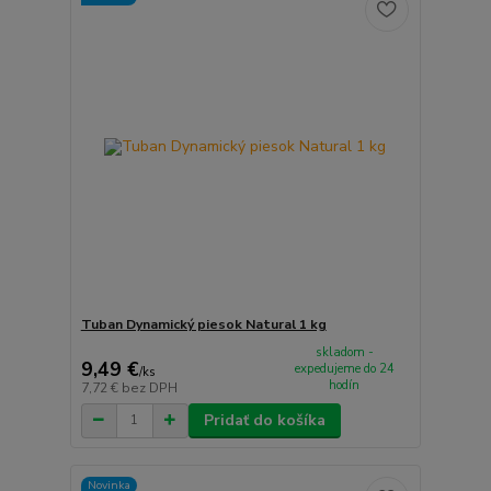
Tuban Dynamický piesok Natural 1 kg
skladom -
9,49 €
expedujeme do 24
/
ks
hodín
7,72 €
bez DPH
Pridať do košíka
Novinka