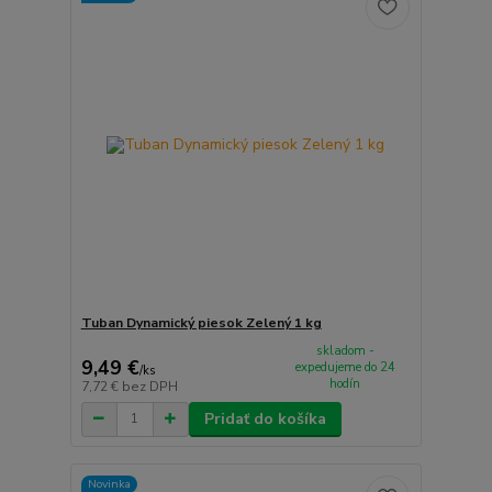
Tuban Dynamický piesok Zelený 1 kg
skladom -
9,49 €
expedujeme do 24
/
ks
hodín
7,72 €
bez DPH
Pridať do košíka
Novinka