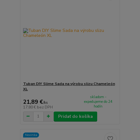
Tuban DIY Slime Sada na výrobu slizu Chameleón
XL
skladom -
21,89 €
expedujeme do 24
/
ks
hodín
17,80 €
bez DPH
Pridať do košíka
Novinka