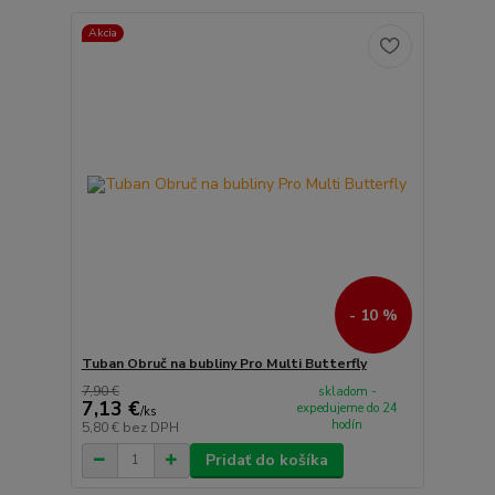
Akcia
- 10 %
Tuban Obruč na bubliny Pro Multi Butterfly
7,90 €
skladom -
7,13 €
expedujeme do 24
/
ks
hodín
5,80 €
bez DPH
Pridať do košíka