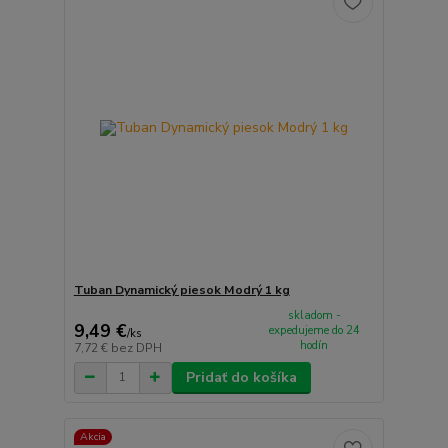
Tuban Dynamický piesok Modrý 1 kg
skladom -
9,49 €
expedujeme do 24
/
ks
hodín
7,72 €
bez DPH
Pridať do košíka
Akcia