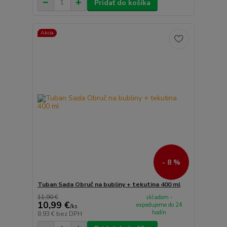
Pridať do košíka
Akcia
- 8 %
Tuban Sada Obruč na bubliny + tekutina 400 ml
11,90 €
skladom -
10,99 €
expedujeme do 24
/
ks
hodín
8,93 €
bez DPH