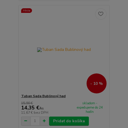
Akcia
- 10 %
Tuban Sada Bublinový had
15,90 €
skladom -
14,35 €
expedujeme do 24
/
ks
hodín
11,67 €
bez DPH
Pridať do košíka