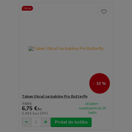
Akcia
- 10 %
Tuban Obruč na bubliny Pro Butterfly
7,50 €
skladom -
6,75 €
expedujeme do 24
/
ks
hodín
5,49 €
bez DPH
Pridať do košíka