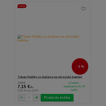
Akcia
- 9 %
Tuban Paličky so šnúrkou na obrovské bubliny
7,90 €
skladom -
7,15 €
expedujeme do 24
/
ks
hodín
5,81 €
bez DPH
Pridať do košíka