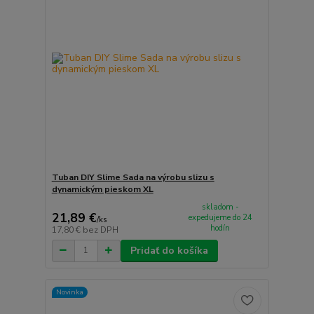
Tuban DIY Slime Sada na výrobu slizu s
dynamickým pieskom XL
skladom -
21,89 €
expedujeme do 24
/
ks
hodín
17,80 €
bez DPH
Pridať do košíka
Novinka