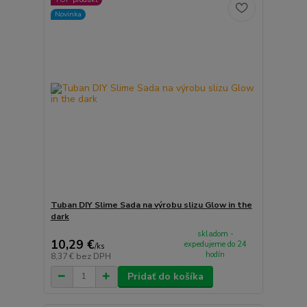
Novinka
Tuban DIY Slime Sada na výrobu slizu Glow in the
dark
skladom -
10,29 €
expedujeme do 24
/
ks
hodín
8,37 €
bez DPH
Pridať do košíka