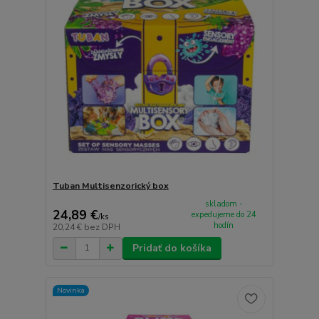
Tuban Multisenzorický box
skladom -
24,89 €
expedujeme do 24
/
ks
hodín
20,24 €
bez DPH
Pridať do košíka
Novinka