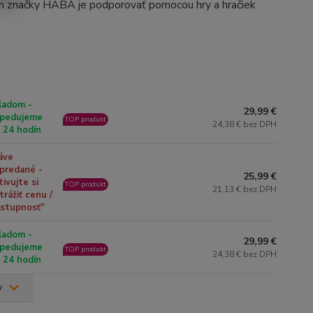
om značky HABA je podporovať pomocou hry a hračiek
ladom -
29,99 €
pedujeme
TOP produkt
24,38 € bez DPH
 24 hodín
áve
predané -
25,99 €
tivujte si
TOP produkt
21,13 € bez DPH
trážiť cenu /
stupnosť"
ladom -
29,99 €
pedujeme
TOP produkt
24,38 € bez DPH
 24 hodín
v