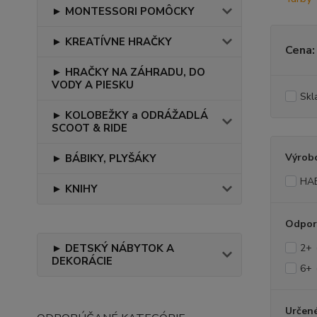
► MONTESSORI POMÔCKY
► KREATÍVNE HRAČKY
Cena:
► HRAČKY NA ZÁHRADU, DO
VODY A PIESKU
Skl
► KOLOBEŽKY a ODRÁŽADLÁ
SCOOT & RIDE
Výrob
► BÁBIKY, PLYŠÁKY
HA
► KNIHY
Odpor
► DETSKÝ NÁBYTOK A
2+
DEKORÁCIE
6+
Určené