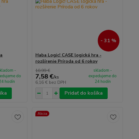
- 31 %
ra
Haba Logic! CASE logická hra -
rozšírenie Príroda od 6 rokov
kladom -
10,99 €
skladom -
7,58 €
edujeme do
expedujeme do
/
ks
24 hodín
24 hodín
6,16 €
bez DPH
íka
Pridať do košíka
Akcia