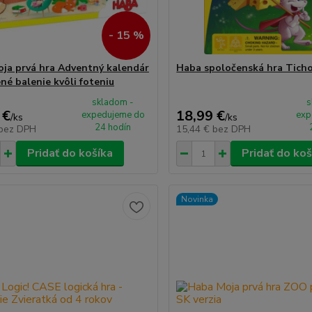
- 15 %
ja prvá hra Adventný kalendár
Haba spoločenská hra Tich
né balenie kvôli foteniu
skladom -
s
 €
18,99 €
expedujeme do
exp
/
ks
/
ks
24 hodín
bez DPH
15,44 €
bez DPH
Pridať do košíka
Pridať do koš
Novinka