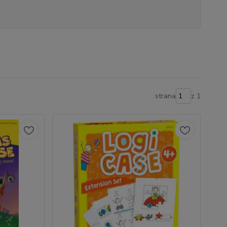
strana
z 1