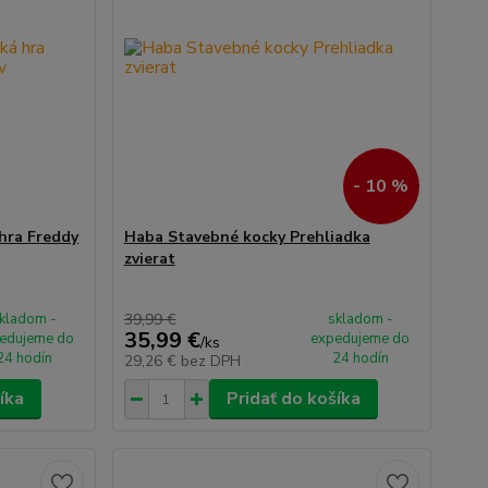
- 10 %
hra Freddy
Haba Stavebné kocky Prehliadka
zvierat
kladom -
39,99 €
skladom -
35,99 €
edujeme do
expedujeme do
/
ks
24 hodín
24 hodín
29,26 €
bez DPH
íka
Pridať do košíka