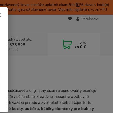
ezľavnený tovar si môže uplatniť okamžitú 5️⃣% zľavu s kódom:
é platia aj na už zľavnený tovar. Viac info nájdete 👉👉👉TU
KTY
Prihlásenie
e si rady? Zavolajte.
0
ks
 905 675 525
za
0 €
a, 9-18 hod.)
iu, nadčasový a originálny dizajn a punc kvality oceňujú
A hračky sú farebné, kreatívne, nápadité a zábavné
 deti vážiť si prírodu a život okolo seba. Nájdete tu
evené kocky, autíčka, bábiky, domčeky pre bábiky,