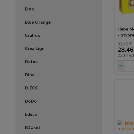
Bino
Blue Orange
Haba Mo
- otvore
Craffox
33,49 €
Crea Lign
28,46
23,14 €
Detoa
Dino
DJECO
DoDo
Educa
EDUkid