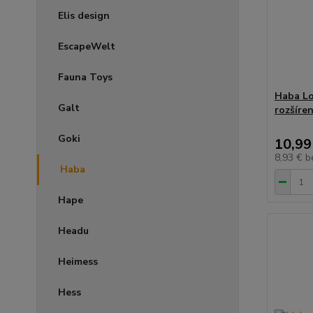
Elis design
EscapeWelt
Fauna Toys
Haba Lo
Galt
rozšíre
Goki
10,99
8,93 €
b
Haba
Hape
Headu
Heimess
Hess