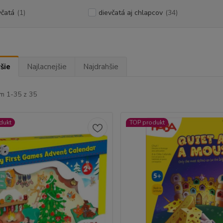
včatá
(1)
dievčatá aj chlapcov
(34)
šie
Najlacnejšie
Najdrahšie
m 1-35 z 35
dukt
TOP produkt