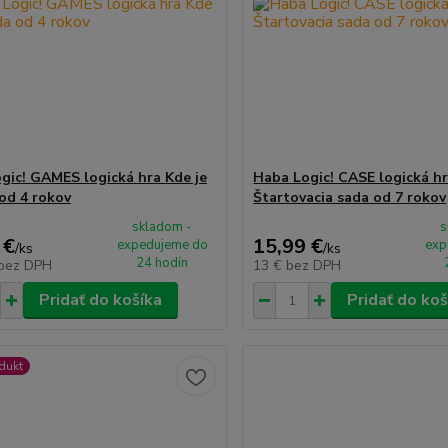
gic! GAMES logická hra Kde je
Haba Logic! CASE logická h
od 4 rokov
Štartovacia sada od 7 rokov
skladom -
s
 €
15,99 €
expedujeme do
exp
/
ks
/
ks
24 hodín
bez DPH
13 €
bez DPH
Pridať do košíka
Pridať do koš
dukt