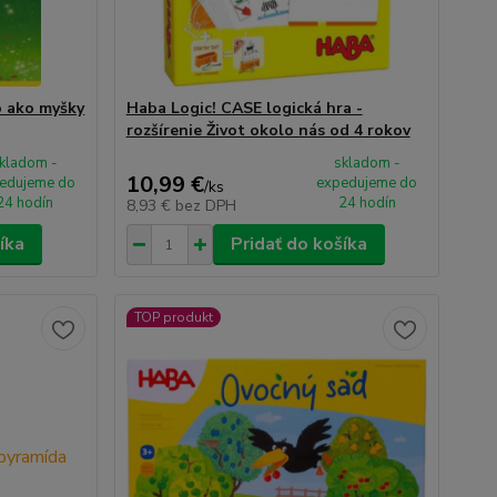
o ako myšky
Haba Logic! CASE logická hra -
rozšírenie Život okolo nás od 4 rokov
kladom -
skladom -
10,99 €
edujeme do
expedujeme do
/
ks
24 hodín
24 hodín
8,93 €
bez DPH
íka
Pridať do košíka
TOP produkt