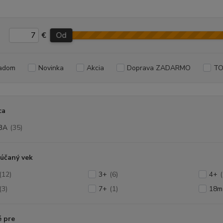
€
Od
adom
Novinka
Akcia
Doprava ZADARMO
TO
ca
BA
(35)
účaný vek
(12)
3+
(6)
4+
(
(3)
7+
(1)
18m
 pre