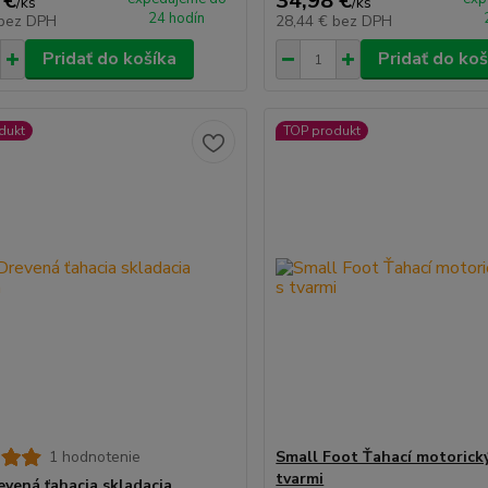
 €
34,98 €
/
ks
/
ks
24 hodín
bez DPH
28,44 €
bez DPH
Pridať do košíka
Pridať do koš
dukt
TOP produkt
1 hodnotenie
Small Foot Ťahací motorický
tvarmi
evená ťahacia skladacia