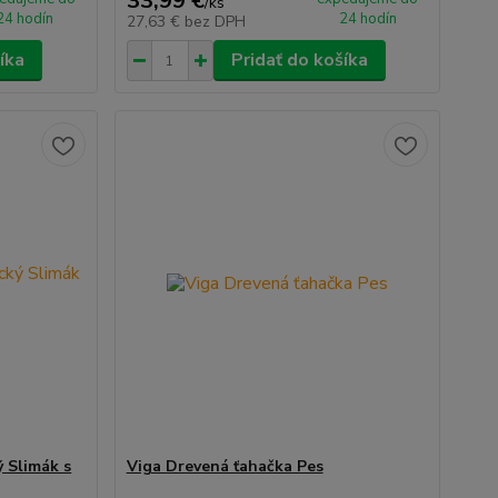
33,99 €
/
ks
24 hodín
24 hodín
27,63 €
bez DPH
íka
Pridať do košíka
 Slimák s
Viga Drevená ťahačka Pes