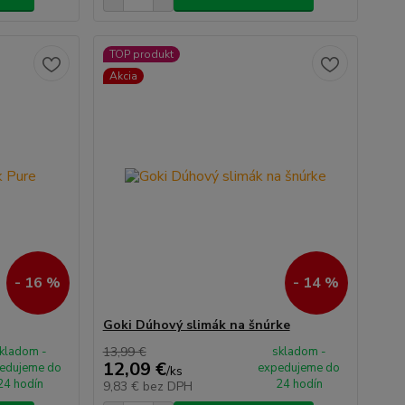
TOP produkt
Akcia
- 16 %
- 14 %
Goki Dúhový slimák na šnúrke
kladom -
13,99 €
skladom -
12,09 €
edujeme do
expedujeme do
/
ks
24 hodín
24 hodín
9,83 €
bez DPH