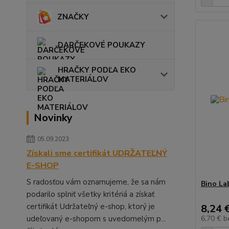
ZNAČKY
DARČEKOVÉ POUKAZY
HRAČKY PODĽA EKO
MATERIÁLOV
Novinky
05.09.2023
Získali sme certifikát UDRŽATEĽNÝ
E-SHOP
S radosťou vám oznamujeme, že sa nám
Bino Lab
podarilo splniť všetky kritériá a získať
certifikát Udržateľný e-shop, ktorý je
8,24 
udeľovaný e-shopom s uvedomelým p...
6,70 €
b