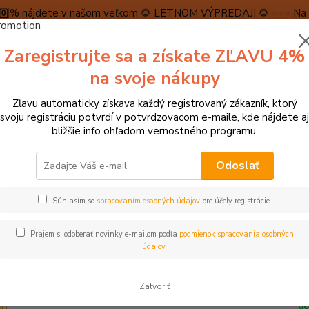
5️⃣0️⃣% nájdete v našom veľkom 🌻 LETNOM VÝPREDAJI 🌻 === Na n
máme teraz pripravené špeciálne zľavy až do výšky 1️⃣5️⃣% , ktor
Zaregistrujte sa a získate ZĽAVU 4%
PRAVA A PLATBA
RECENZIE
👉VRÁTENIE TOVARU👈
KONTA
na svoje nákupy
Zľavu automaticky získava každý registrovaný zákazník, ktorý
Neviet
svoju registráciu potvrdí v potvrdzovacom e-maile, kde nájdete aj
Hľadať
+421
bližšie info ohľadom vernostného programu.
(Po-Pi
Odoslať
ohyblivé hračky
Ťahacie hračky, strkadlá
Súhlasím so
spracovaním osobných údajov
pre účely registrácie.
cie hračky, strkadlá
Prajem si odoberať novinky e-mailom podľa
podmienok spracovania osobných
dávanejšie
údajov
.
sk
Zatvoriť
Viga Drevený vláčik so zvieratkami
ex
do