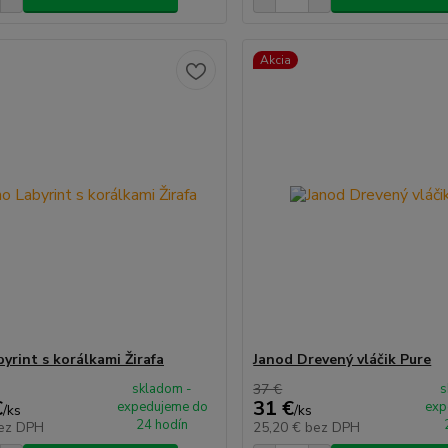
Akcia
yrint s korálkami Žirafa
Janod Drevený vláčik Pure
skladom -
37 €
s
€
31 €
expedujeme do
exp
/
ks
/
ks
24 hodín
ez DPH
25,20 €
bez DPH