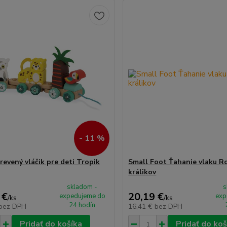
- 11 %
revený vláčik pre deti Tropik
Small Foot Ťahanie vlaku R
králikov
skladom -
s
 €
20,19 €
expedujeme do
exp
/
ks
/
ks
24 hodín
bez DPH
16,41 €
bez DPH
Pridať do košíka
Pridať do koš