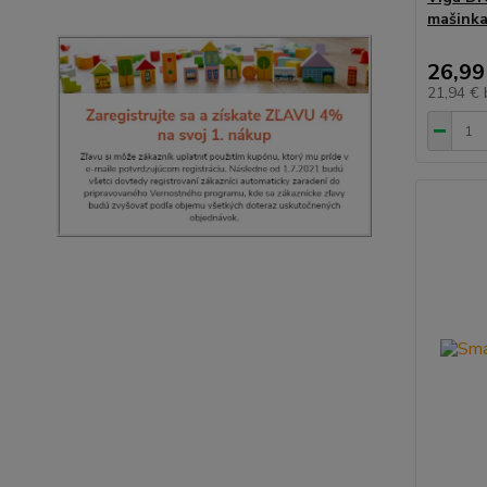
mašink
26,99
21,94 €