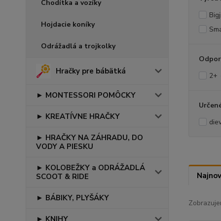
Chodítka a vozíky
Big
Hojdacie koníky
Sma
Odrážadlá a trojkolky
Odpor
Hračky pre bábätká
2+
► MONTESSORI POMÔCKY
Určené
► KREATÍVNE HRAČKY
die
► HRAČKY NA ZÁHRADU, DO
VODY A PIESKU
► KOLOBEŽKY a ODRÁŽADLÁ
Najnov
SCOOT & RIDE
► BÁBIKY, PLYŠÁKY
Zobrazuje
► KNIHY