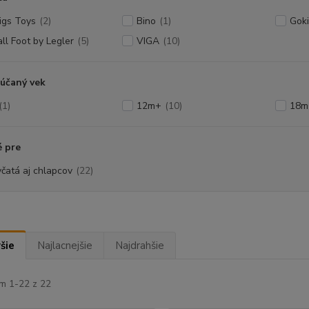
jigs Toys
(2)
Bino
(1)
Goki
ll Foot by Legler
(5)
VIGA
(10)
účaný vek
(1)
12m+
(10)
18m
 pre
včatá aj chlapcov
(22)
šie
Najlacnejšie
Najdrahšie
m 1-22 z 22