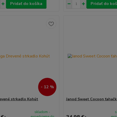
Pridať do košíka
Pridať do koš
- 12 %
evené strkadlo Kohút
Janod Sweet Cocoon ťahač
skladom -
s
expedujeme do
exp