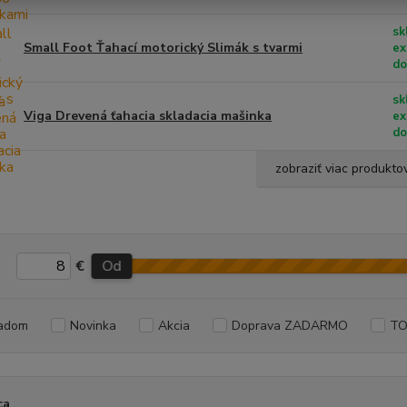
sk
Small Foot Ťahací motorický Slimák s tvarmi
ex
do
sk
Viga Drevená ťahacia skladacia mašinka
ex
do
zobraziť viac produkto
€
Od
adom
Novinka
Akcia
Doprava ZADARMO
TO
ca