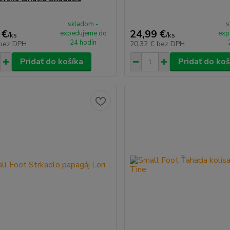
a
skladom -
s
 €
24,99 €
expedujeme do
exp
/
ks
/
ks
24 hodín
bez DPH
20,32 €
bez DPH
Pridať do košíka
Pridať do koš