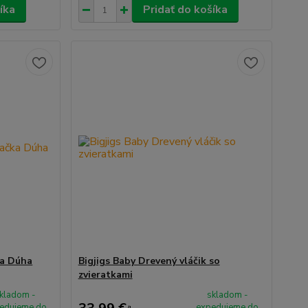
íka
Pridať do košíka
ka Dúha
Bigjigs Baby Drevený vláčik so
zvieratkami
kladom -
skladom -
edujeme do
expedujeme do