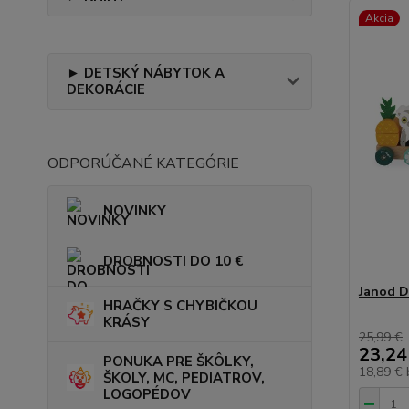
Akcia
► DETSKÝ NÁBYTOK A
DEKORÁCIE
ODPORÚČANÉ KATEGÓRIE
NOVINKY
DROBNOSTI DO 10 €
Janod D
HRAČKY S CHYBIČKOU
KRÁSY
25,99 €
23,24
PONUKA PRE ŠKÔLKY,
18,89 €
ŠKOLY, MC, PEDIATROV,
LOGOPÉDOV