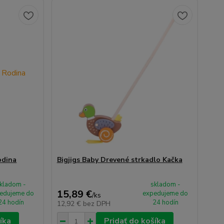
odina
Bigjigs Baby Drevené strkadlo Kačka
kladom -
skladom -
15,89 €
edujeme do
expedujeme do
/
ks
24 hodín
24 hodín
12,92 €
bez DPH
íka
Pridať do košíka