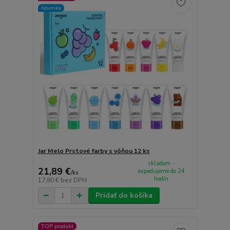
Novinka
Jar Melo Prstové farby s vôňou 12 ks
skladom -
21,89 €
expedujeme do 24
/
ks
hodín
17,80 €
bez DPH
Pridať do košíka
TOP produkt