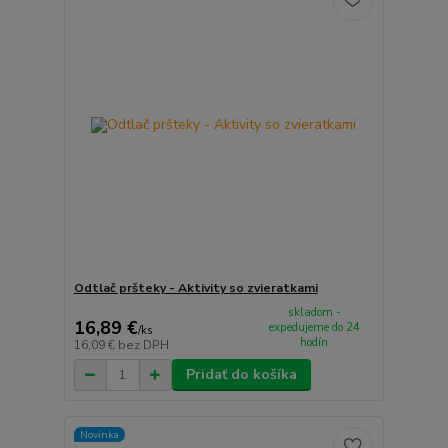
Odtlač pršteky - Aktivity so zvieratkami
skladom -
16,89 €
expedujeme do 24
/
ks
hodín
16,09 €
bez DPH
Pridať do košíka
Novinka