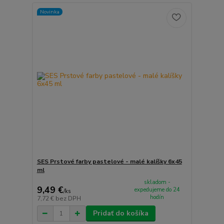
Novinka
SES Prstové farby pastelové - malé kalíšky 6x45
ml
skladom -
9,49 €
expedujeme do 24
/
ks
hodín
7,72 €
bez DPH
Pridať do košíka