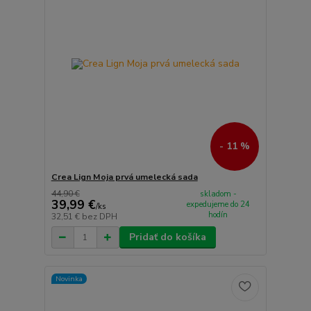
- 11 %
Crea Lign Moja prvá umelecká sada
44,90 €
skladom -
39,99 €
expedujeme do 24
/
ks
hodín
32,51 €
bez DPH
Pridať do košíka
Novinka