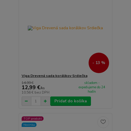
- 13 %
Viga Drevená sada korálikov Srdiečka
14,99 €
skladom -
12,99 €
expedujeme do 24
/
ks
hodín
10,56 €
bez DPH
Pridať do košíka
TOP produkt
Novinka