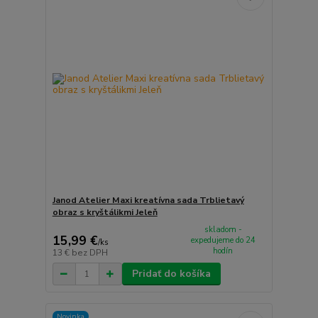
Janod Atelier Maxi kreatívna sada Trblietavý
obraz s kryštálikmi Jeleň
skladom -
15,99 €
expedujeme do 24
/
ks
hodín
13 €
bez DPH
Pridať do košíka
Novinka