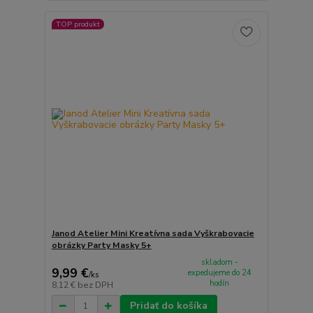
TOP produkt
Janod Atelier Mini Kreatívna sada Vyškrabovacie
obrázky Party Masky 5+
skladom -
9,99 €
expedujeme do 24
/
ks
hodín
8,12 €
bez DPH
Pridať do košíka