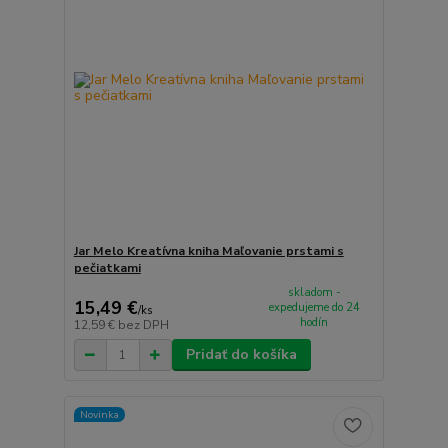
Jar Melo Kreatívna kniha Maľovanie prstami s
pečiatkami
skladom -
15,49 €
expedujeme do 24
/
ks
hodín
12,59 €
bez DPH
Pridať do košíka
Novinka