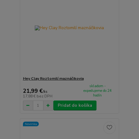
Hey Clay Roztomilí maznáčikovia
skladom -
21,99 €
expedujeme do 24
/
ks
hodín
17,88 €
bez DPH
Pridať do košíka
Novinka