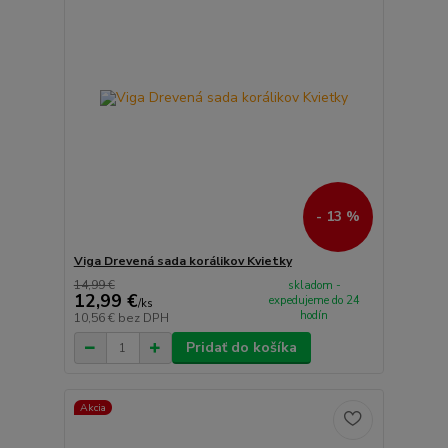
- 13 %
Viga Drevená sada korálikov Kvietky
14,99 €
skladom -
12,99 €
expedujeme do 24
/
ks
hodín
10,56 €
bez DPH
Pridať do košíka
Akcia