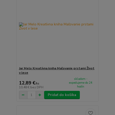
Jar Melo Kreatívna kniha Maľovanie prstami Život
v lese
skladom -
12,89 €
expedujeme do 24
/
ks
hodín
10,48 €
bez DPH
Pridať do košíka