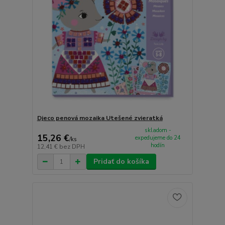
Djeco penová mozaika Utešené zvieratká
skladom -
15,26 €
expedujeme do 24
/
ks
hodín
12,41 €
bez DPH
Pridať do košíka