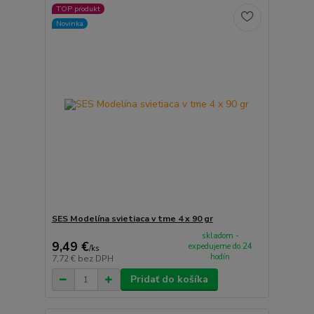
TOP produkt
Novinka
SES Modelína svietiaca v tme 4 x 90 gr
skladom -
9,49 €
expedujeme do 24
/
ks
hodín
7,72 €
bez DPH
Pridať do košíka