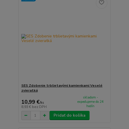
SES Zdobenie trblietavými kamienkami Veselé
zvieratká
skladom -
10,99 €
expedujeme do 24
/
ks
hodín
8,93 €
bez DPH
Pridať do košíka