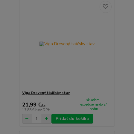
Viga Drevený tkáčsky stav
skladom -
21,99 €
expedujeme do 24
/
ks
hodín
17,88 €
bez DPH
Pridať do košíka