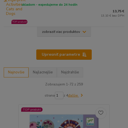
3.
skladom - expedujeme do 24 hodín
13,75 €
13,10 € bez DPH
TOP produkt
zobraziť viac produktov
Upresniť parametre
Najnovšie
Najlacnejšie
Najdrahšie
Zobrazujem 1-72 z 259
strana
z 4
ďalšie
TOP produkt