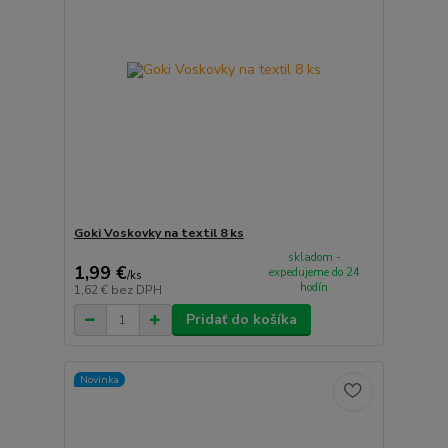
Goki Voskovky na textil 8 ks
skladom -
1,99 €
expedujeme do 24
/
ks
hodín
1,62 €
bez DPH
Pridať do košíka
Novinka