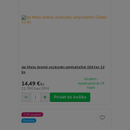
Jar Melo Jemné voskovky umývateľné Glitter 12
ks
skladom -
14,49 €
expedujeme do 24
/
ks
hodín
11,78 €
bez DPH
Pridať do košíka
TOP produkt
Novinka