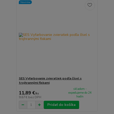
Novinka
SES Vyfarbovanie zvieratiek podľa čísel s
trojhrannými fixkami
skladom -
11,89 €
expedujeme do 24
/
ks
hodín
9,67 €
bez DPH
Pridať do košíka