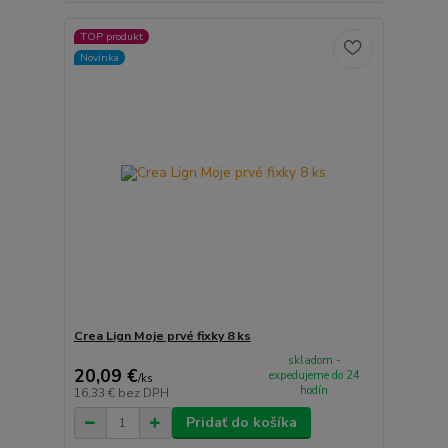
TOP produkt
Novinka
Crea Lign Moje prvé fixky 8 ks
skladom -
20,09 €
expedujeme do 24
/
ks
hodín
16,33 €
bez DPH
Pridať do košíka