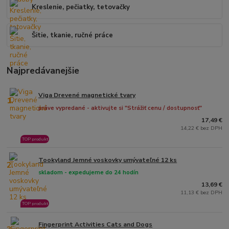
Kreslenie, pečiatky, tetovačky
Šitie, tkanie, ručné práce
Najpredávanejšie
Viga Drevené magnetické tvary
1.
práve vypredané - aktivujte si "Strážiť cenu / dostupnosť"
17,49 €
14,22 € bez DPH
TOP produkt
Tookyland Jemné voskovky umývateľné 12 ks
2.
skladom - expedujeme do 24 hodín
13,69 €
11,13 € bez DPH
TOP produkt
Fingerprint Activities Cats and Dogs