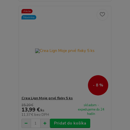
Akcia
Novinka
- 8 %
Crea Lign Moje prvé fixky 5 ks
15,20 €
skladom -
13,99 €
expedujeme do 24
/
ks
hodín
11,37 €
bez DPH
Pridať do košíka