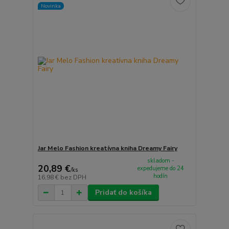
Novinka
Jar Melo Fashion kreatívna kniha Dreamy Fairy
skladom -
20,89 €
expedujeme do 24
/
ks
hodín
16,98 €
bez DPH
Pridať do košíka