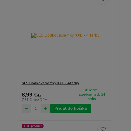
SES Bodkovacie fixy XXL - 4 farby
skladom -
8,99 €
expedujeme do 24
/
ks
hodín
7,31 €
bez DPH
Pridať do košíka
TOP produkt