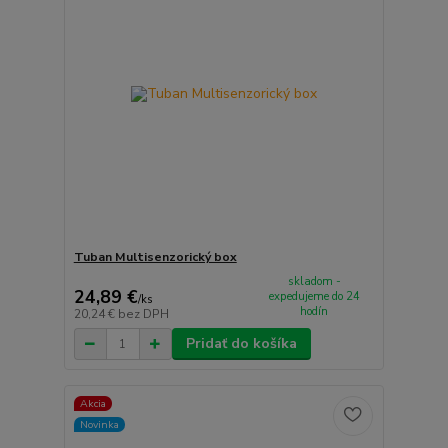
Tuban Multisenzorický box
skladom -
24,89 €
expedujeme do 24
/
ks
hodín
20,24 €
bez DPH
Pridať do košíka
Akcia
Novinka