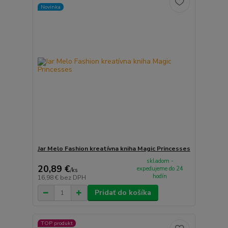
Novinka
Jar Melo Fashion kreatívna kniha Magic Princesses
skladom -
20,89 €
expedujeme do 24
/
ks
hodín
16,98 €
bez DPH
Pridať do košíka
TOP produkt