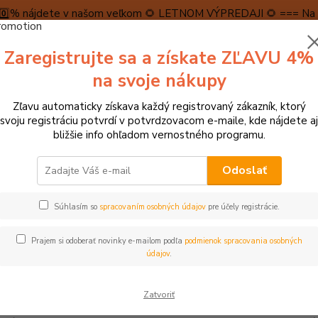
5️⃣0️⃣% nájdete v našom veľkom 🌻 LETNOM VÝPREDAJI 🌻 === Na n
máme teraz pripravené špeciálne zľavy až do výšky 1️⃣5️⃣% , ktor
Zaregistrujte sa a získate ZĽAVU 4%
PRAVA A PLATBA
RECENZIE
👉VRÁTENIE TOVARU👈
KONTA
na svoje nákupy
Zľavu automaticky získava každý registrovaný zákazník, ktorý
Neviet
svoju registráciu potvrdí v potvrdzovacom e-maile, kde nájdete aj
Hľadať
+421
bližšie info ohľadom vernostného programu.
(Po-Pi
Odoslať
ZNAČKY
Mudpuppy
Súhlasím so
spracovaním osobných údajov
pre účely registrácie.
puppy
Prajem si odoberať novinky e-mailom podľa
podmienok spracovania osobných
je malá spoločnosť založená v roku 1992, sídliaca v New Yorku
údajov
.
á sa výrobou
ekologických hlavolamov, hier a hračiek
. Jej ci
oderného, zaujímavého a zábavného designu. Na jej produktoch sa
Zatvoriť
sa o tvorivú rozmanitosť vo vzťahu k vlastným zamestnancom, ob