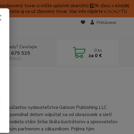
ezľavnený tovar si môže uplatniť okamžitú 5️⃣% zľavu s kódom:
é platia aj na už zľavnený tovar. Viac info nájdete 👉👉👉TU
KTY
Prihlásenie
e si rady? Zavolajte.
0
ks
 905 675 525
za
0 €
a, 9-18 hod.)
. Je súčasťou vydavateľstva Galison Publishing LLC
eľom je pomáhať deťom odpútať sa od obrazoviek a sietí
 podieľa stále širšia škála ilustrátorov a spisovateľov.
chodným partnerom a zákazníkom. Prijíma tým