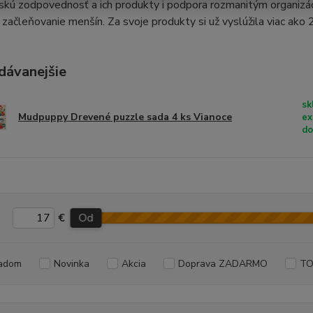
kú zodpovednosť a ich produkty i podpora rozmanitým organizác
 začleňovanie menšín. Za svoje produkty si už vyslúžila viac ako
dávanejšie
sk
Mudpuppy Drevené puzzle sada 4 ks Vianoce
ex
do
€
Od
adom
Novinka
Akcia
Doprava ZADARMO
TO