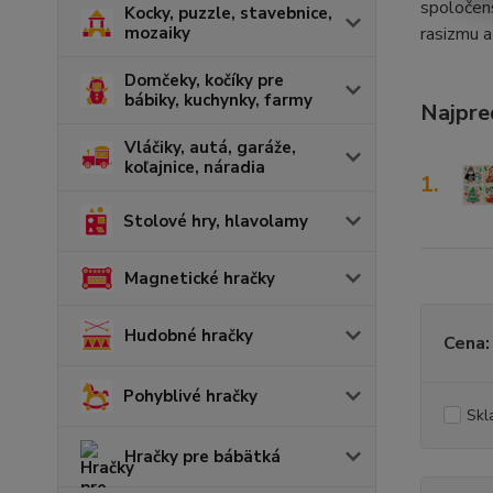
spoločens
Kocky, puzzle, stavebnice,
rasizmu a
mozaiky
Domčeky, kočíky pre
bábiky, kuchynky, farmy
Najpre
Vláčiky, autá, garáže,
koľajnice, náradia
1.
Stolové hry, hlavolamy
Magnetické hračky
Hudobné hračky
Cena:
Pohyblivé hračky
Skl
Hračky pre bábätká