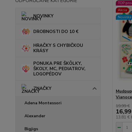
ODPORÚČANÉ KATEGÓRIE
TOP pro
Akcia
NOVINKY
Novinka
DROBNOSTI DO 10 €
HRAČKY S CHYBIČKOU
KRÁSY
PONUKA PRE ŠKÔLKY,
ŠKOLY, MC, PEDIATROV,
LOGOPÉDOV
ZNAČKY
Mudpupp
Vianoce
Adena Montessori
19,99 €
16,99
Alexander
13,81 €
Bigjigs