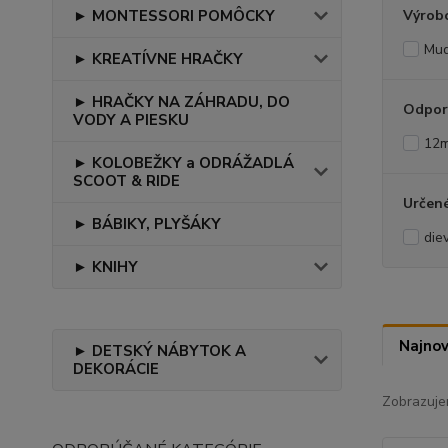
Výrob
► MONTESSORI POMÔCKY
Mu
► KREATÍVNE HRAČKY
► HRAČKY NA ZÁHRADU, DO
Odpor
VODY A PIESKU
12
► KOLOBEŽKY a ODRÁŽADLÁ
SCOOT & RIDE
Určené
► BÁBIKY, PLYŠÁKY
die
► KNIHY
Najnov
► DETSKÝ NÁBYTOK A
DEKORÁCIE
Zobrazuje