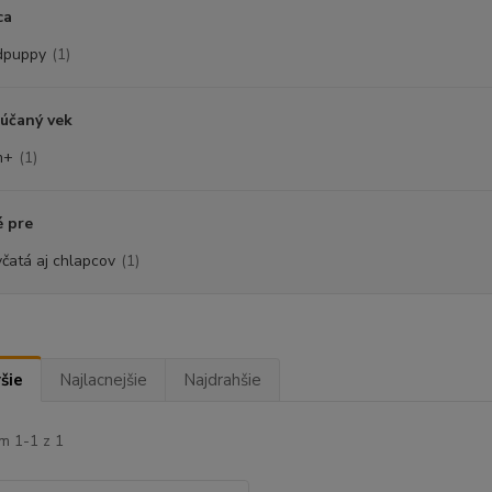
ca
dpuppy
(1)
účaný vek
m+
(1)
 pre
včatá aj chlapcov
(1)
šie
Najlacnejšie
Najdrahšie
m 1-1 z 1