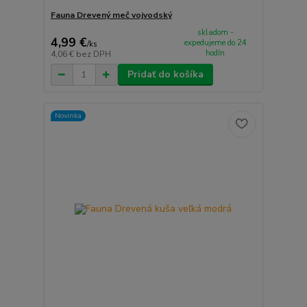
Fauna Drevený meč vojvodský
skladom -
4,99 €
expedujeme do 24
/
ks
hodín
4,06 €
bez DPH
Pridať do košíka
Novinka