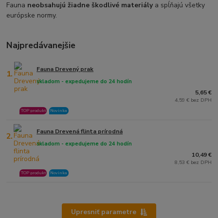
Fauna
neobsahujú žiadne škodlivé materiály
a spĺňajú všetky
európske normy.
Najpredávanejšie
Fauna Drevený prak
1.
skladom - expedujeme do 24 hodín
5,65 €
4,59 € bez DPH
TOP produkt
Novinka
Fauna Drevená flinta prírodná
2.
skladom - expedujeme do 24 hodín
10,49 €
8,53 € bez DPH
TOP produkt
Novinka
Upresniť parametre