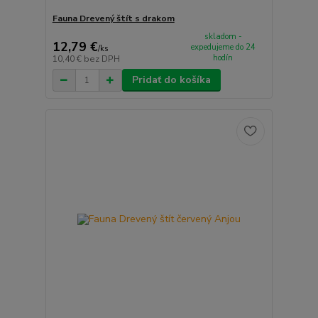
Fauna Drevený štít s drakom
skladom -
12,79 €
expedujeme do 24
/
ks
hodín
10,40 €
bez DPH
Pridať do košíka