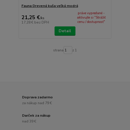
Fauna Drevená kuša veľká modrá
práve vypredané -
21,25 €
aktivujte si "Strážiť
/
ks
cenu / dostupnosť"
17,28 €
bez DPH
Detail
strana
z 1
Doprava zadarmo
za nákup nad 79 €
Darček za nákup
nad 39 €