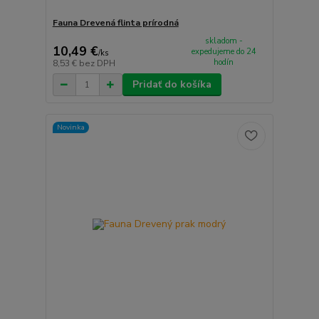
Fauna Drevená flinta prírodná
skladom -
10,49 €
expedujeme do 24
/
ks
hodín
8,53 €
bez DPH
Pridať do košíka
Novinka