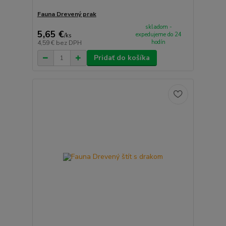
Fauna Drevený prak
skladom -
5,65 €
expedujeme do 24
/
ks
hodín
4,59 €
bez DPH
Pridať do košíka