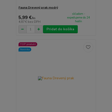
Fauna Drevený prak modrý
skladom -
5,99 €
expedujeme do 24
/
ks
hodín
4,87 €
bez DPH
Pridať do košíka
TOP produkt
Novinka