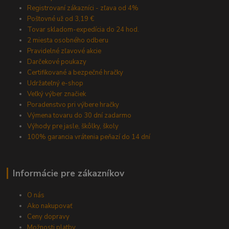
Registrovaní zákazníci - zľava od 4%
Poštovné už od 3,19 €
Tovar skladom-expedícia do 24 hod.
2 miesta osobného odberu
Pravidelné zľavové akcie
Darčekové poukazy
Certifikované a bezpečné hračky
Udržateľný e-shop
Veľký výber značiek
Poradenstvo pri výbere hračky
Výmena tovaru do 30 dní zadarmo
Výhody pre jasle, škôlky, školy
100% garancia vrátenia peňazí do 14 dní
Informácie pre zákazníkov
O nás
Ako nakupovať
Ceny dopravy
Možnosti platby