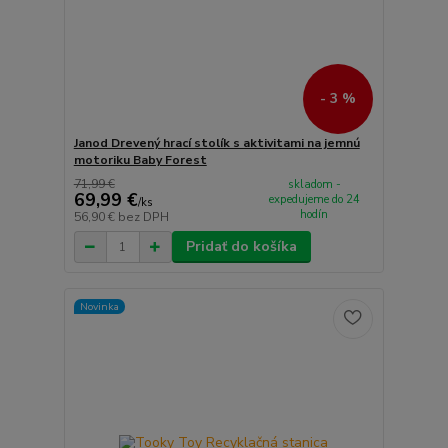
- 3 %
Janod Drevený hrací stolík s aktivitami na jemnú
motoriku Baby Forest
71,99 €
skladom -
69,99 €
expedujeme do 24
/
ks
hodín
56,90 €
bez DPH
Pridať do košíka
Novinka