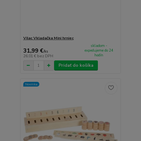
Vilac Vkladačka Mini hrniec
skladom -
31,99 €
expedujeme do 24
/
ks
hodín
26,01 €
bez DPH
Pridať do košíka
Novinka