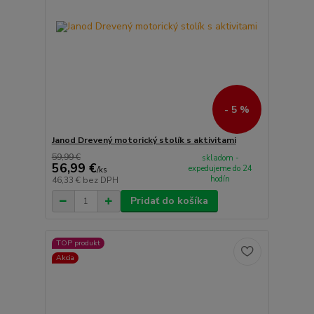
- 5 %
Janod Drevený motorický stolík s aktivitami
59,99 €
skladom -
56,99 €
expedujeme do 24
/
ks
hodín
46,33 €
bez DPH
Pridať do košíka
TOP produkt
Akcia