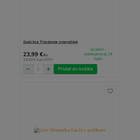
Goki hra Triedenie zvieratiek
skladom -
23,99 €
expedujeme do 24
/
ks
hodín
19,50 €
bez DPH
Pridať do košíka