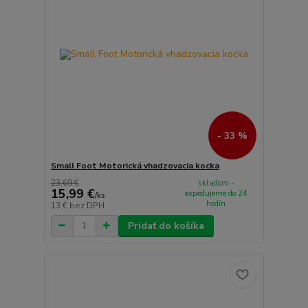
- 33 %
Small Foot Motorická vhadzovacia kocka
23,69 €
skladom -
15,99 €
expedujeme do 24
/
ks
hodín
13 €
bez DPH
Pridať do košíka