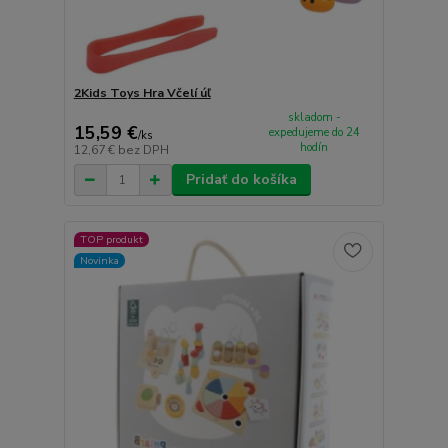
2Kids Toys Hra Včelí úľ
skladom -
15,59 €
expedujeme do 24
/
ks
hodín
12,67 €
bez DPH
Pridať do košíka
TOP produkt
Novinka