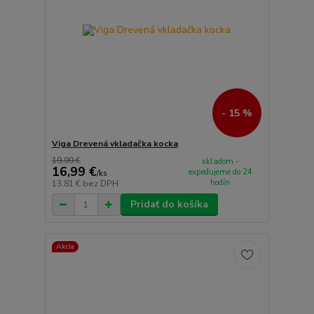
- 15 %
Viga Drevená vkladačka kocka
19,99 €
skladom -
16,99 €
expedujeme do 24
/
ks
hodín
13,81 €
bez DPH
Pridať do košíka
Akcia