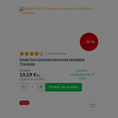
- 13 %
1 hodnotenie
Small Foot Drevená motorická vkladačka
Triedenie
21,99 €
skladom -
19,19 €
expedujeme do 24
/
ks
hodín
15,60 €
bez DPH
Pridať do košíka
Akcia