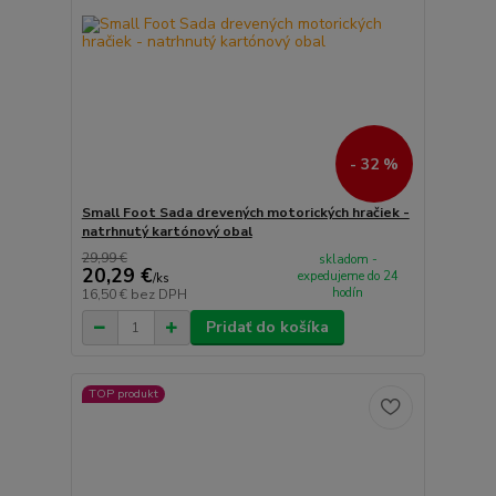
- 32 %
Small Foot Sada drevených motorických hračiek -
natrhnutý kartónový obal
29,99 €
skladom -
20,29 €
expedujeme do 24
/
ks
hodín
16,50 €
bez DPH
Pridať do košíka
TOP produkt