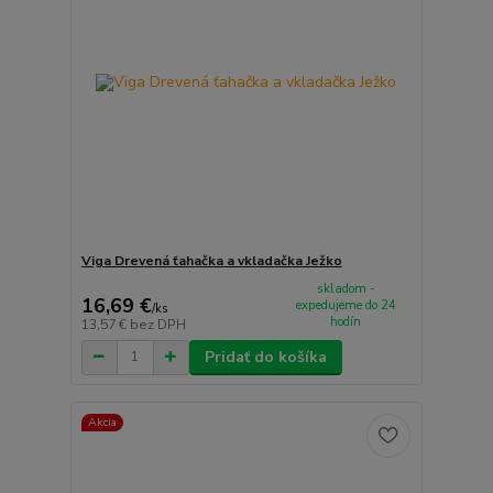
Viga Drevená ťahačka a vkladačka Ježko
skladom -
16,69 €
expedujeme do 24
/
ks
hodín
13,57 €
bez DPH
Pridať do košíka
Akcia