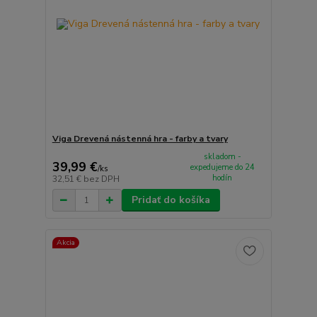
Viga Drevená nástenná hra - farby a tvary
skladom -
39,99 €
expedujeme do 24
/
ks
hodín
32,51 €
bez DPH
Pridať do košíka
Akcia