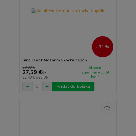
- 31 %
Small Foot Motorická kocka Zajačik
39,99 €
skladom -
27,59 €
expedujeme do 24
/
ks
hodín
22,43 €
bez DPH
Pridať do košíka