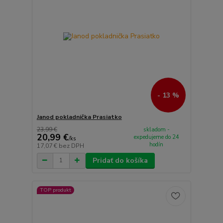
- 13 %
Janod pokladnička Prasiatko
23,99 €
skladom -
20,99 €
expedujeme do 24
/
ks
hodín
17,07 €
bez DPH
Pridať do košíka
TOP produkt