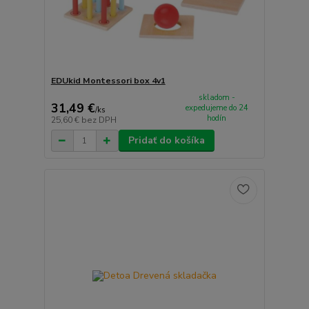
EDUkid Montessori box 4v1
skladom -
31,49 €
expedujeme do 24
/
ks
hodín
25,60 €
bez DPH
Pridať do košíka