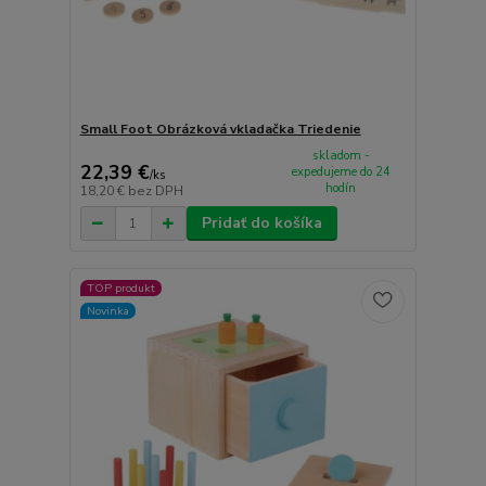
Small Foot Obrázková vkladačka Triedenie
skladom -
22,39 €
expedujeme do 24
/
ks
hodín
18,20 €
bez DPH
Pridať do košíka
TOP produkt
Novinka