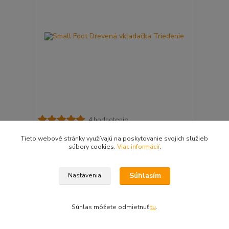
4 hodnotenie
Small Foot Drevená vkladačka Triedenie
Tieto webové stránky využívajú na poskytovanie svojich služieb
27,99 €
dostupné do 3-5
/
ks
súbory cookies.
Viac informácií
.
pracovných dní
22,76 €
bez DPH
Pridať do košíka
Súhlasím
Nastavenia
Súhlas môžete odmietnuť
tu
.