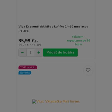
Viga Drevené aktivity v kufríku 24-36 mesiacov
PolarB
skladom -
35,99 €
expedujeme do 24
/
ks
hodín
29,26 €
bez DPH
Pridať do košíka
TOP produkt
Novinka