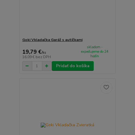
Goki Vkladačka Garáž s autíčkami
skladom -
19,79 €
expedujeme do 24
/
ks
hodín
16,09 €
bez DPH
Pridať do košíka