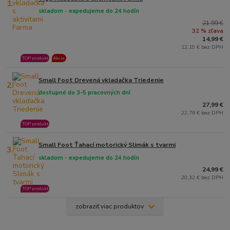
1.
skladom - expedujeme do 24 hodín
21,99 €
32 % zľava
14,99 €
12,19 € bez DPH
TOP produkt
Akcia
Small Foot Drevená vkladačka Triedenie
2.
dostupné do 3-5 pracovných dní
27,99 €
22,76 € bez DPH
TOP produkt
Small Foot Ťahací motorický Slimák s tvarmi
3.
skladom - expedujeme do 24 hodín
24,99 €
20,32 € bez DPH
TOP produkt
zobraziť viac produktov