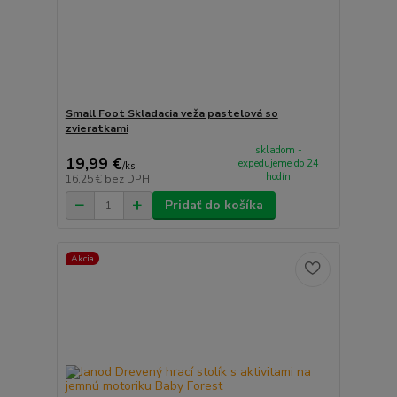
Small Foot Skladacia veža pastelová so
zvieratkami
skladom -
19,99 €
expedujeme do 24
/
ks
hodín
16,25 €
bez DPH
Pridať do košíka
Akcia