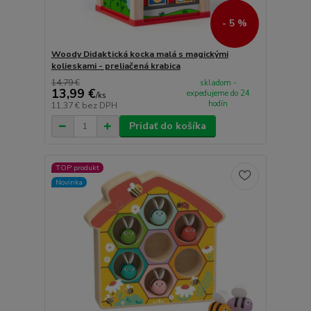
- 5 %
Woody Didaktická kocka malá s magickými
kolieskami - preliačená krabica
14,79 €
skladom -
13,99 €
expedujeme do 24
/
ks
hodín
11,37 €
bez DPH
Pridať do košíka
TOP produkt
Novinka