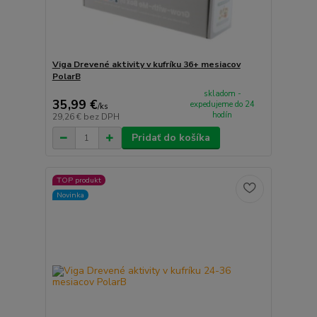
Viga Drevené aktivity v kufríku 36+ mesiacov
PolarB
skladom -
35,99 €
expedujeme do 24
/
ks
hodín
29,26 €
bez DPH
Pridať do košíka
TOP produkt
Novinka