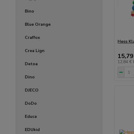
Bino
Blue Orange
Craffox
Hess Kl
Crea Lign
15,79
12,84 €
Detoa
Dino
DJECO
DoDo
Educa
EDUkid