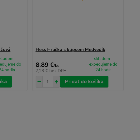
užová
Hess Hračka s klipsom Medvedík
kladom -
skladom -
8,89 €
edujeme do
expedujeme do
/
ks
24 hodín
24 hodín
7,23 €
bez DPH
íka
Pridať do košíka