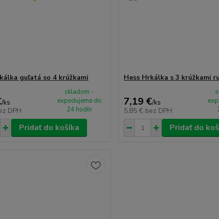
kálka guľatá so 4 krúžkami
Hess Hrkálka s 3 krúžkami r
skladom -
s
€
7,19 €
expedujeme do
exp
/
ks
/
ks
24 hodín
ez DPH
5,85 €
bez DPH
Pridať do košíka
Pridať do koš