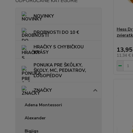
ODPORÚČANÉ KATEGÓRIE
NOVINKY
Hess Dr
DROBNOSTI DO 10 €
zvierat
HRAČKY S CHYBIČKOU
13,95
KRÁSY
11,34 €
PONUKA PRE ŠKÔLKY,
ŠKOLY, MC, PEDIATROV,
LOGOPÉDOV
ZNAČKY
Adena Montessori
Alexander
Bigjigs