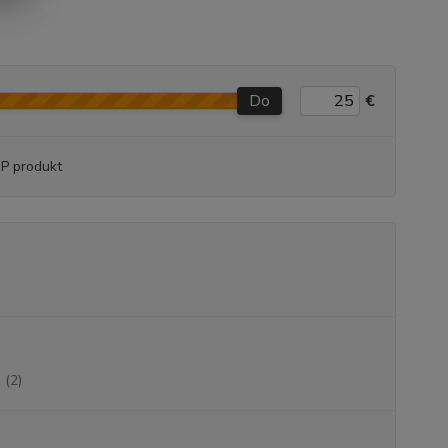
Do
€
P produkt
(2)