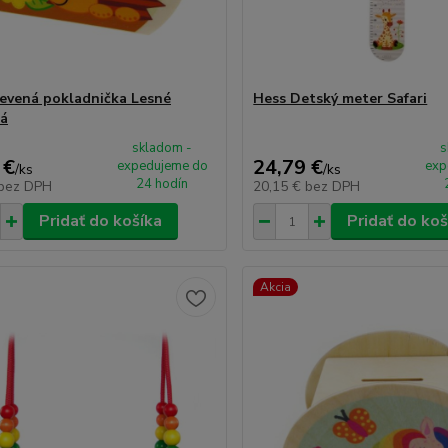
evená pokladnička Lesné
Hess Detský meter Safari
ká
skladom -
s
 €
24,79 €
expedujeme do
exp
/
ks
/
ks
24 hodín
bez DPH
20,15 €
bez DPH
Pridať do košíka
Pridať do koš
Akcia