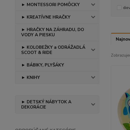
► MONTESSORI POMÔCKY
die
► KREATÍVNE HRAČKY
► HRAČKY NA ZÁHRADU, DO
VODY A PIESKU
Najnov
► KOLOBEŽKY a ODRÁŽADLÁ
SCOOT & RIDE
Zobrazuje
► BÁBIKY, PLYŠÁKY
► KNIHY
► DETSKÝ NÁBYTOK A
DEKORÁCIE