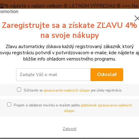
5️⃣0️⃣% nájdete v našom veľkom 🌻 LETNOM VÝPREDAJI 🌻 === Na n
máme teraz pripravené špeciálne zľavy až do výšky 1️⃣5️⃣% , ktor
Zaregistrujte sa a získate ZĽAVU 4%
PRAVA A PLATBA
RECENZIE
👉VRÁTENIE TOVARU👈
KONTA
na svoje nákupy
Zľavu automaticky získava každý registrovaný zákazník, ktorý
Neviet
svoju registráciu potvrdí v potvrdzovacom e-maile, kde nájdete aj
Hľadať
+421
bližšie info ohľadom vernostného programu.
(Po-Pi
Odoslať
ZNAČKY
Hess
Súhlasím so
spracovaním osobných údajov
pre účely registrácie.
s
Prajem si odoberať novinky e-mailom podľa
podmienok spracovania osobných
ss bola založená v Nemecku v roku 1990 a zameriavajú sa na vý
údajov
.
ým sprievodcom v rozvoji najmenších detí, preto bezpečnosť hrač
 normy EN 71. Firma Hess používa iba lokálne drevo ako buk a j
Zatvoriť
ia materiálov šetrných k prírode. Medzi hračkami Hess nájdete n