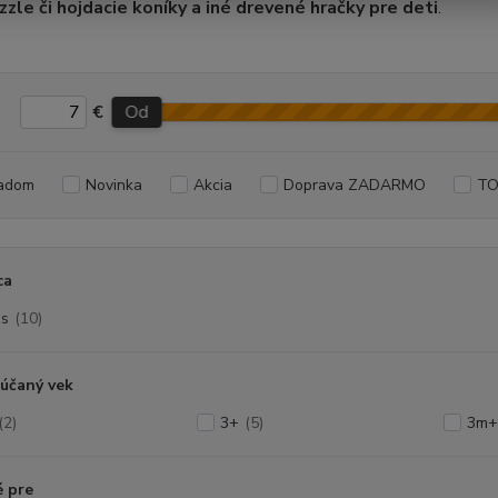
uzzle či hojdacie koníky a iné drevené hračky pre deti
.
€
Od
adom
Novinka
Akcia
Doprava ZADARMO
TO
ca
s
(10)
účaný vek
(2)
3+
(5)
3m+
 pre