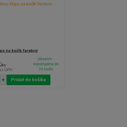
ips na kočík farebný
skladom -
€
expedujeme do
/
ks
24 hodín
ez DPH
Pridať do košíka