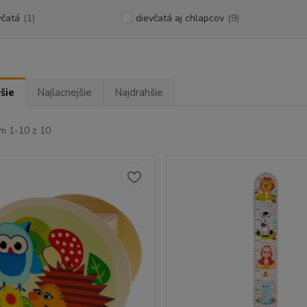
včatá
(1)
dievčatá aj chlapcov
(9)
šie
Najlacnejšie
Najdrahšie
m 1-10 z 10