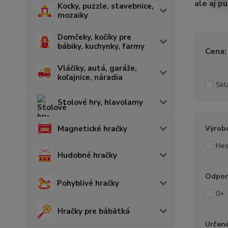
ale aj p
Kocky, puzzle, stavebnice,
mozaiky
Domčeky, kočíky pre
bábiky, kuchynky, farmy
Cena:
Vláčiky, autá, garáže,
koľajnice, náradia
Skl
Stolové hry, hlavolamy
Výrob
Magnetické hračky
Hes
Hudobné hračky
Odpor
Pohyblivé hračky
0+
Hračky pre bábätká
Určené