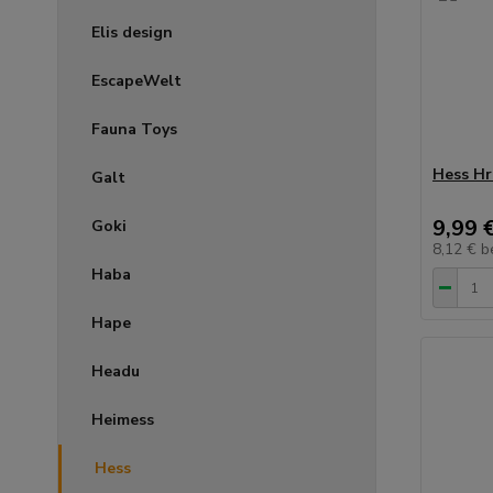
Elis design
EscapeWelt
Fauna Toys
Hess Hr
Galt
9,99 
Goki
8,12 €
b
Haba
Hape
Headu
Heimess
Hess