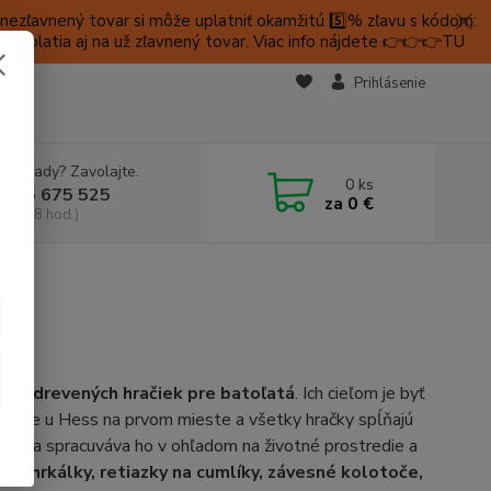
ezľavnený tovar si môže uplatniť okamžitú 5️⃣% zľavu s kódom:
é platia aj na už zľavnený tovar. Viac info nájdete 👉👉👉TU
KTY
Prihlásenie
e si rady? Zavolajte.
0
ks
 905 675 525
za
0 €
a, 9-18 hod.)
robu
drevených hračiek pre batoľatá
. Ich cieľom je byť
iek je u Hess na prvom mieste a všetky hračky spĺňajú
avor a spracuváva ho v ohľadom na životné prostredie a
ajmä
hrkálky, retiazky na cumlíky, závesné kolotoče,