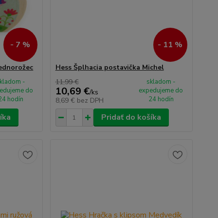
- 7 %
- 11 %
Jednorožec
Hess Šplhacia postavička Michel
kladom -
11,99 €
skladom -
10,69 €
edujeme do
expedujeme do
/
ks
24 hodín
24 hodín
8,69 €
bez DPH
íka
Pridať do košíka