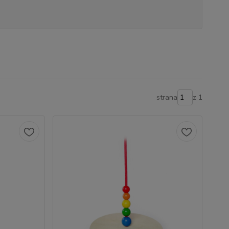
strana
z 1