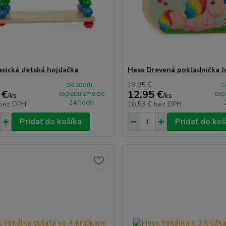
asická detská hojdačka
Hess Drevená pokladnička 
skladom -
13,95 €
s
 €
12,95 €
expedujeme do
exp
/
ks
/
ks
24 hodín
bez DPH
10,53 €
bez DPH
Pridať do košíka
Pridať do koš