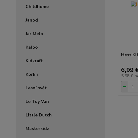
Childhome
Janod
Jar Melo
Kaloo
Hess Kl
Kidkraft
6,99 
Korkii
5,68 €
b
Lesní svět
Le Toy Van
Little Dutch
Masterkidz