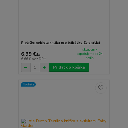
Prvá čiernobiela knižka pre bábätko Zvieratká
skladom -
6,99 €
expedujeme do 24
/
ks
hodín
6,66 €
bez DPH
Pridať do košíka
Novinka