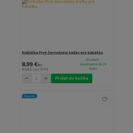
Knižnička Prvé čiernobiele knižky pre bábätko
skladom -
8,99 €
expedujeme do 24
/
ks
hodín
8,56 €
bez DPH
Pridať do košíka
Novinka