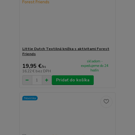
Little Dutch Textilná knižka s aktivitami Forest
Friends
skladom -
19,95 €
expedujeme do 24
/
ks
hodín
16,22 €
bez DPH
Pridať do košíka
Novinka