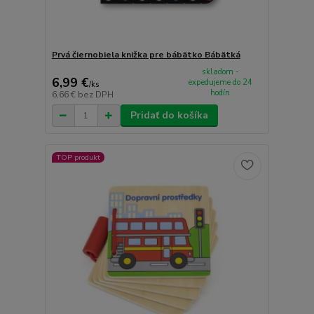
Prvá čiernobiela knižka pre bábätko Bábätká
skladom -
6,99 €
expedujeme do 24
/
ks
hodín
6,66 €
bez DPH
Pridať do košíka
TOP produkt