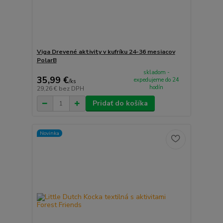
Viga Drevené aktivity v kufríku 24-36 mesiacov
PolarB
skladom -
35,99 €
expedujeme do 24
/
ks
hodín
29,26 €
bez DPH
Pridať do košíka
Novinka