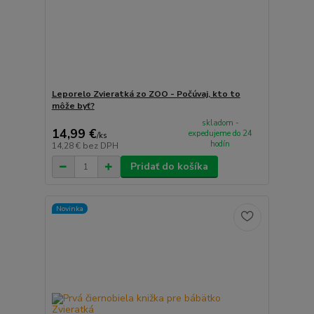
Leporelo Zvieratká zo ZOO - Počúvaj, kto to
môže byť?
skladom -
14,99 €
expedujeme do 24
/
ks
hodín
14,28 €
bez DPH
Pridať do košíka
Novinka