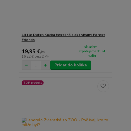
Little Dutch Kocka textilná s aktivitami Forest
Friends
skladom -
19,95 €
expedujeme do 24
/
ks
hodín
16,22 €
bez DPH
Pridať do košíka
TOP produkt