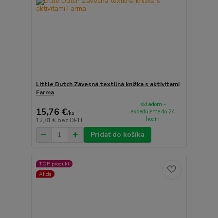
Little Dutch Závesná textilná knižka s aktivitami
Farma
skladom -
15,76 €
expedujeme do 24
/
ks
hodín
12,81 €
bez DPH
Pridať do košíka
TOP produkt
Akcia