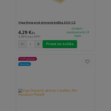
Viga Moja prvá drevená knižka ZOO CZ
skladom -
4,29 €
expedujeme do 24
/
ks
hodín
3,49 €
bez DPH
Pridať do košíka
TOP produkt
Novinka