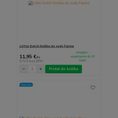
Little Dutch Knižka do vody Farma
skladom -
11,95 €
expedujeme do 24
/
ks
hodín
9,72 €
bez DPH
Pridať do košíka
Novinka