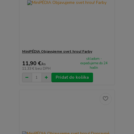
MiniPÉDIA Objavujeme svet hrou! Farby
skladom -
11,90 €
expedujeme do 24
/
ks
hodín
11,33 €
bez DPH
Pridať do košíka