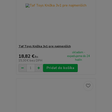
Taf Toys Knižka 3v1 pre najmenších
skladom -
18,82 €
expedujeme do 24
/
ks
hodín
15,30 €
bez DPH
Pridať do košíka