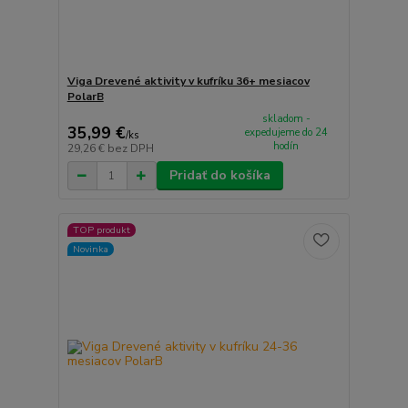
Viga Drevené aktivity v kufríku 36+ mesiacov
PolarB
skladom -
35,99 €
expedujeme do 24
/
ks
hodín
29,26 €
bez DPH
Pridať do košíka
TOP produkt
Novinka