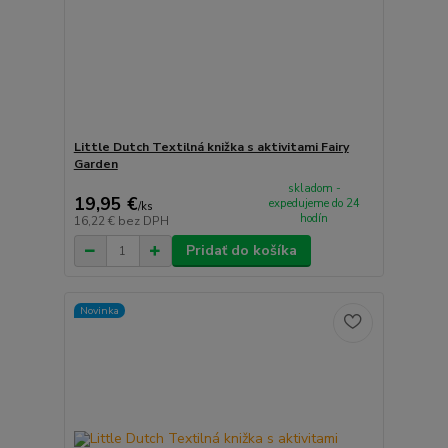
Little Dutch Textilná knižka s aktivitami Fairy
Garden
skladom -
19,95 €
expedujeme do 24
/
ks
hodín
16,22 €
bez DPH
Pridať do košíka
Novinka