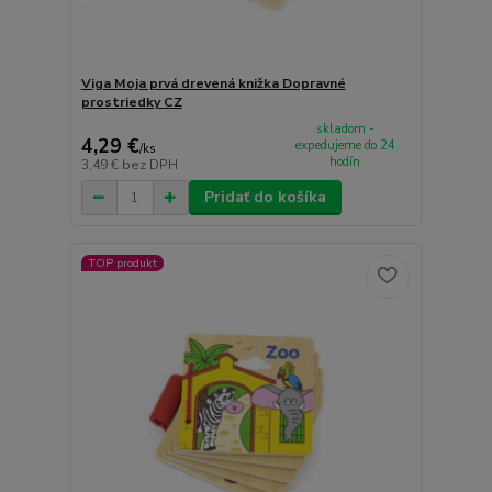
Viga Moja prvá drevená knižka Dopravné
prostriedky CZ
skladom -
4,29 €
expedujeme do 24
/
ks
hodín
3,49 €
bez DPH
Pridať do košíka
TOP produkt