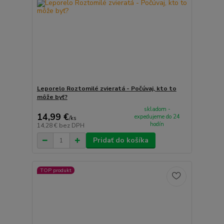
Leporelo Roztomilé zvieratá - Počúvaj, kto to
môže byť?
skladom -
14,99 €
expedujeme do 24
/
ks
hodín
14,28 €
bez DPH
Pridať do košíka
TOP produkt