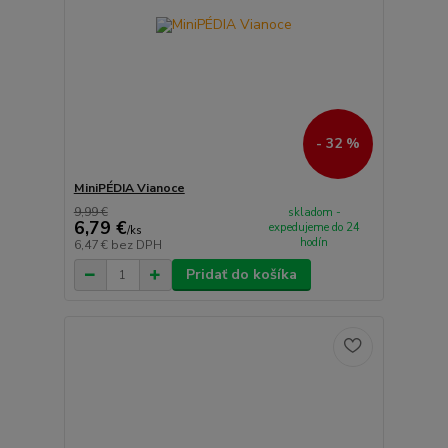
- 32 %
MiniPÉDIA Vianoce
9,99 €
skladom -
6,79 €
expedujeme do 24
/
ks
hodín
6,47 €
bez DPH
Pridať do košíka