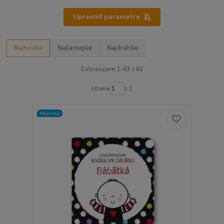
Upresniť parametre
Najnovšie
Najlacnejšie
Najdrahšie
Zobrazujem 1-63 z 63
strana
z 1
Novinka