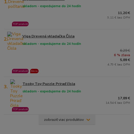
1.
skladom - expedujeme do 24 hodín
11,20 €
9,11 € bez DPH
TOP produkt
Viga Drevená vkladačka Čísla
2.
skladom - expedujeme do 24 hodín
6,29 €
6 % zľava
5,89 €
4,79 € bez DPH
TOP produkt
Akcia
Tooky Toy Puzzle Priraď čísla
3.
skladom - expedujeme do 24 hodín
17,89 €
14,54 € bez DPH
TOP produkt
zobraziť viac produktov