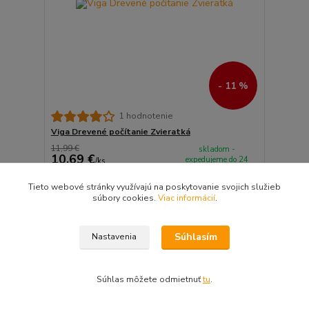
- 11 %
1 hodnotenie
Viga Drevené počítanie Zvieratká
11,99 €
skladom -
10,69 €
expedujeme do 24
/
ks
hodín
8,69 €
bez DPH
Tieto webové stránky využívajú na poskytovanie svojich služieb
Pridať do košíka
súbory cookies.
Viac informácií
.
Akcia
Súhlasím
Nastavenia
Súhlas môžete odmietnuť
tu
.