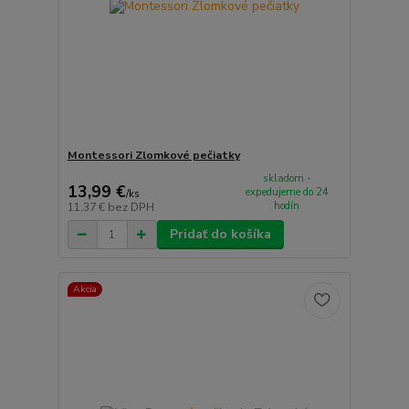
Montessori Zlomkové pečiatky
skladom -
13,99 €
expedujeme do 24
/
ks
hodín
11,37 €
bez DPH
Pridať do košíka
Akcia