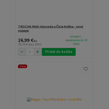
TROCHA INAK Abeceda a Čísla Knižka - nové
vydanie
skladom -
26,99 €
expedujeme do 24
/
ks
hodín
25,70 €
bez DPH
Pridať do košíka
Akcia