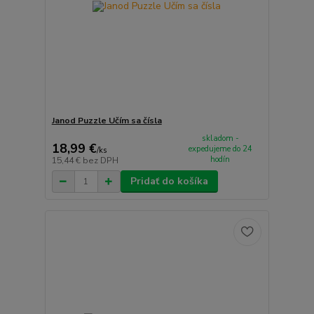
Janod Puzzle Učím sa čísla
skladom -
18,99 €
expedujeme do 24
/
ks
hodín
15,44 €
bez DPH
Pridať do košíka