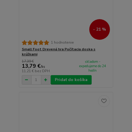
- 21 %
1 hodnotenie
Small Foot Drevená hra Počítacia doska s
krúžkami
17,39 €
skladom -
13,79 €
expedujeme do 24
/
ks
hodín
11,21 €
bez DPH
Pridať do košíka