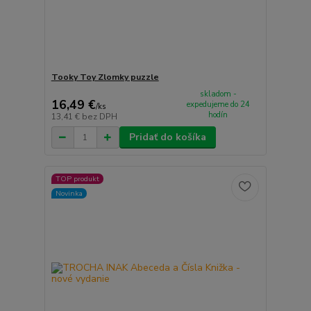
Tooky Toy Zlomky puzzle
skladom -
16,49 €
expedujeme do 24
/
ks
hodín
13,41 €
bez DPH
Pridať do košíka
TOP produkt
Novinka