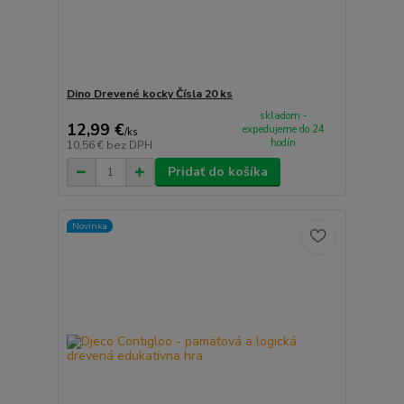
Dino Drevené kocky Čísla 20 ks
skladom -
12,99 €
expedujeme do 24
/
ks
hodín
10,56 €
bez DPH
Pridať do košíka
Novinka