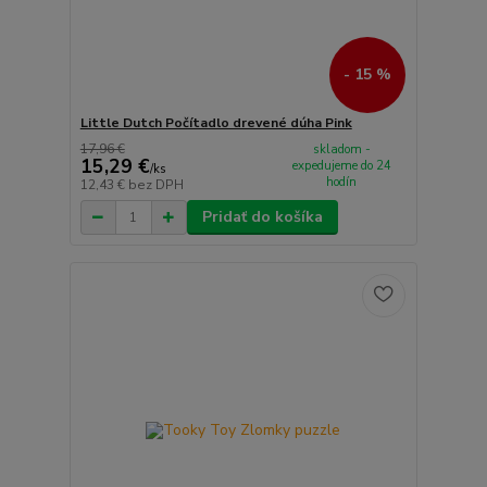
- 15 %
Little Dutch Počítadlo drevené dúha Pink
17,96 €
skladom -
15,29 €
expedujeme do 24
/
ks
hodín
12,43 €
bez DPH
Pridať do košíka