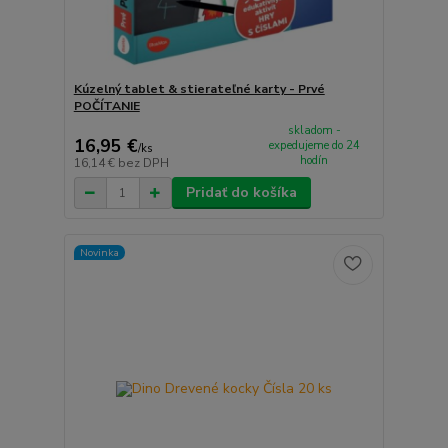
Kúzelný tablet & stierateľné karty - Prvé
POČÍTANIE
skladom -
16,95 €
expedujeme do 24
/
ks
hodín
16,14 €
bez DPH
Pridať do košíka
Novinka