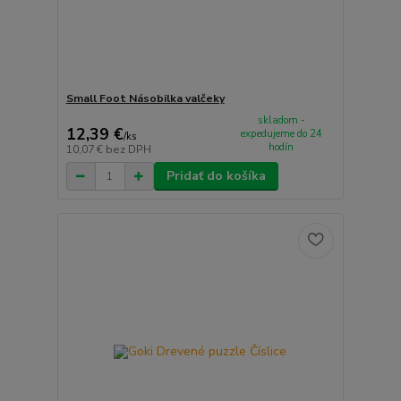
Small Foot Násobilka valčeky
skladom -
12,39 €
expedujeme do 24
/
ks
hodín
10,07 €
bez DPH
Pridať do košíka