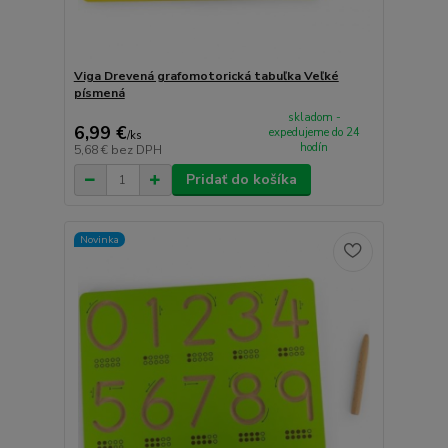
Viga Drevená grafomotorická tabuľka Veľké
písmená
skladom -
6,99 €
expedujeme do 24
/
ks
hodín
5,68 €
bez DPH
Pridať do košíka
Novinka