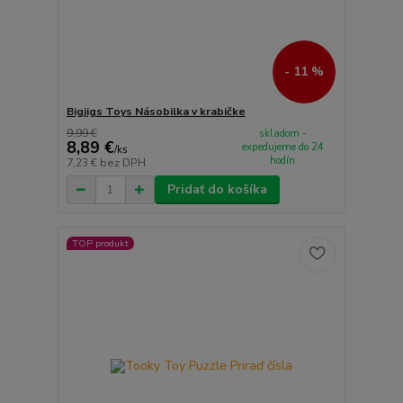
- 11 %
Bigjigs Toys Násobilka v krabičke
9,99 €
skladom -
8,89 €
expedujeme do 24
/
ks
hodín
7,23 €
bez DPH
Pridať do košíka
TOP produkt