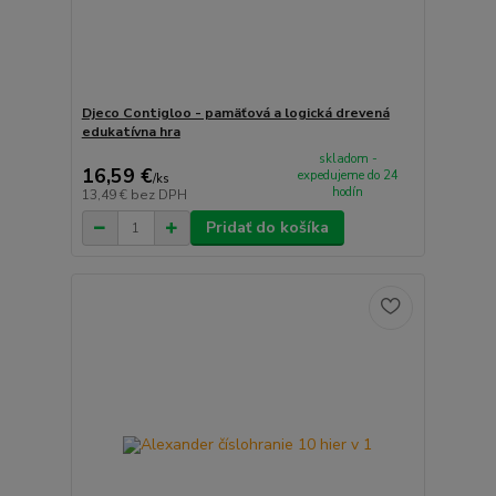
Djeco Contigloo - pamäťová a logická drevená
edukatívna hra
skladom -
16,59 €
expedujeme do 24
/
ks
hodín
13,49 €
bez DPH
Pridať do košíka