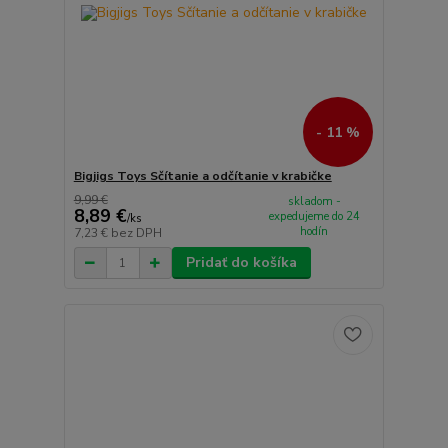
- 11 %
Bigjigs Toys Sčítanie a odčítanie v krabičke
9,99 €
skladom -
8,89 €
expedujeme do 24
/
ks
hodín
7,23 €
bez DPH
Pridať do košíka