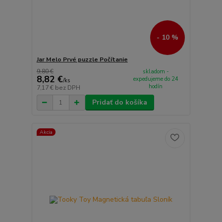
- 10 %
Jar Melo Prvé puzzle Počítanie
9,80 €
skladom -
8,82 €
expedujeme do 24
/
ks
hodín
7,17 €
bez DPH
Pridať do košíka
Akcia