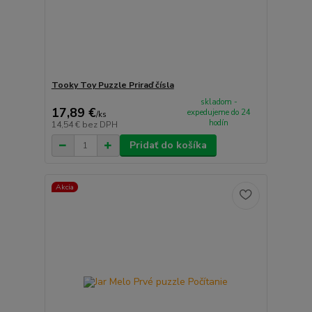
Tooky Toy Puzzle Priraď čísla
skladom -
17,89 €
expedujeme do 24
/
ks
hodín
14,54 €
bez DPH
Pridať do košíka
Akcia