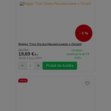
- 5 %
Bigjigs Toys Doska Nasadzovanie s číslami
20,79 €
skladom -
19,69 €
expedujeme do 24
/
ks
hodín
16,01 €
bez DPH
Pridať do košíka
Akcia