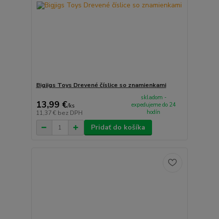
Bigjigs Toys Drevené číslice so znamienkami
skladom -
13,99 €
expedujeme do 24
/
ks
hodín
11,37 €
bez DPH
Pridať do košíka