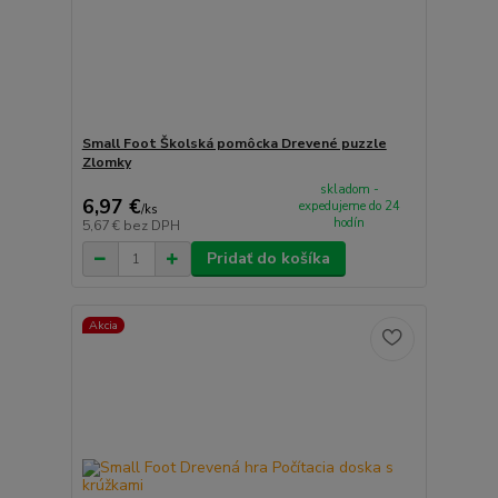
Small Foot Školská pomôcka Drevené puzzle
Zlomky
skladom -
6,97 €
expedujeme do 24
/
ks
hodín
5,67 €
bez DPH
Pridať do košíka
Akcia