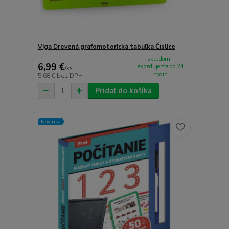
Viga Drevená grafomotorická tabuľka Číslice
skladom -
6,99 €
expedujeme do 24
/
ks
hodín
5,68 €
bez DPH
Pridať do košíka
Novinka