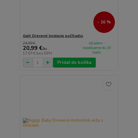
- 16 %
Galt Drevené hojdacie počítadlo
24,99 €
skladom -
20,99 €
expedujeme do 24
/
ks
hodín
17,07 €
bez DPH
Pridať do košíka