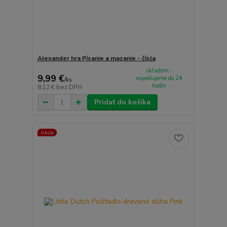
Alexander hra Písanie a mazanie - čísla
skladom -
9,99 €
expedujeme do 24
/
ks
hodín
8,12 €
bez DPH
Pridať do košíka
Akcia