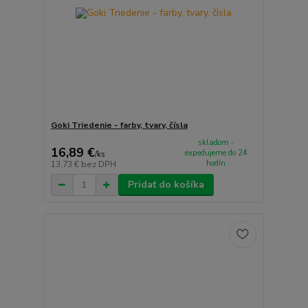
Goki Triedenie - farby, tvary, čísla
skladom -
16,89 €
expedujeme do 24
/
ks
hodín
13,73 €
bez DPH
Pridať do košíka