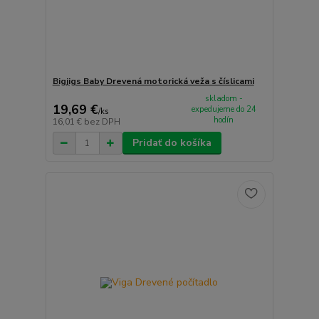
Bigjigs Baby Drevená motorická veža s číslicami
skladom -
19,69 €
expedujeme do 24
/
ks
hodín
16,01 €
bez DPH
Pridať do košíka