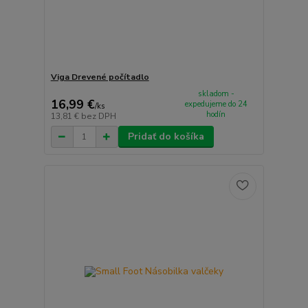
Viga Drevené počítadlo
skladom -
16,99 €
expedujeme do 24
/
ks
hodín
13,81 €
bez DPH
Pridať do košíka