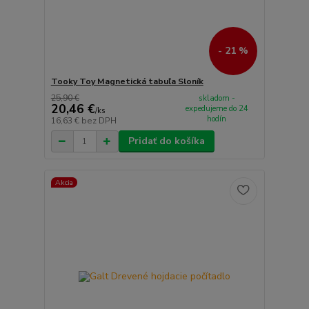
- 21 %
Tooky Toy Magnetická tabuľa Sloník
25,90 €
skladom -
20,46 €
expedujeme do 24
/
ks
hodín
16,63 €
bez DPH
Pridať do košíka
Akcia