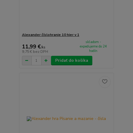
Alexander číslohranie 10 hier v 1
skladom -
11,99 €
expedujeme do 24
/
ks
hodín
9,75 €
bez DPH
Pridať do košíka