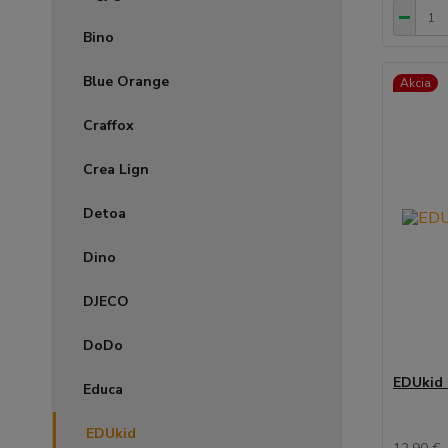
Bino
Blue Orange
Akcia
Craffox
Crea Lign
Detoa
Dino
DJECO
DoDo
EDUkid 
Educa
EDUkid