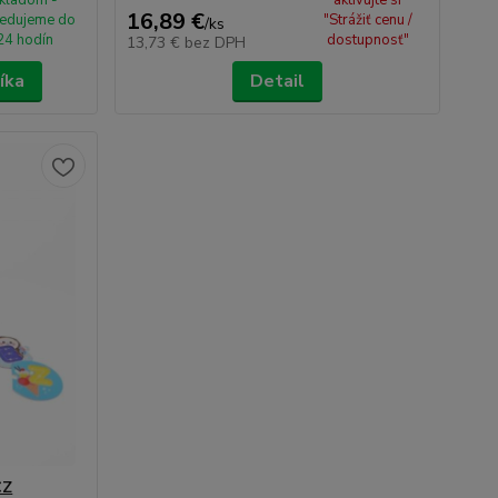
kladom -
aktivujte si
16,89 €
edujeme do
"Strážiť cenu /
/
ks
24 hodín
dostupnosť"
13,73 €
bez DPH
íka
Detail
CZ