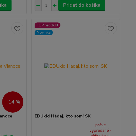
íka
Pridať do košíka
TOP produkt
Novinka
- 14 %
ianoce
EDUkid Hádaj, kto som! SK
práve
vypredané -