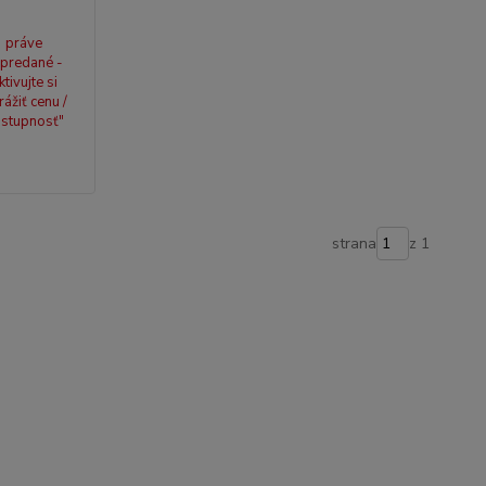
práve
predané -
ktivujte si
rážiť cenu /
stupnosť"
strana
z 1