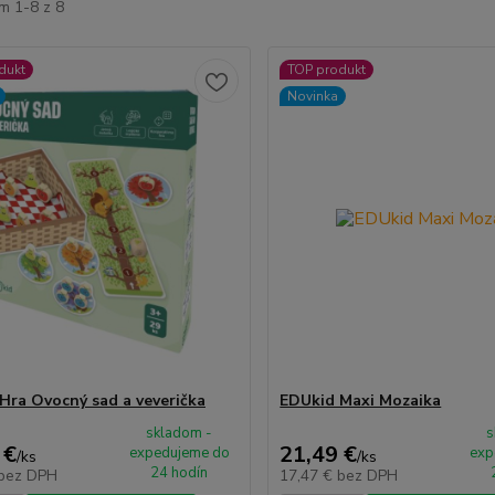
m 1-8 z 8
dukt
TOP produkt
Novinka
Hra Ovocný sad a veverička
EDUkid Maxi Mozaika
skladom -
s
 €
21,49 €
expedujeme do
exp
/
ks
/
ks
24 hodín
bez DPH
17,47 €
bez DPH