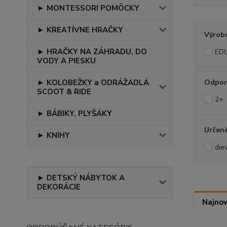
► MONTESSORI POMÔCKY
► KREATÍVNE HRAČKY
Výrob
► HRAČKY NA ZÁHRADU, DO
EDU
VODY A PIESKU
► KOLOBEŽKY a ODRÁŽADLÁ
Odpor
SCOOT & RIDE
2+
► BÁBIKY, PLYŠÁKY
Určené
► KNIHY
die
► DETSKÝ NÁBYTOK A
DEKORÁCIE
Najnov