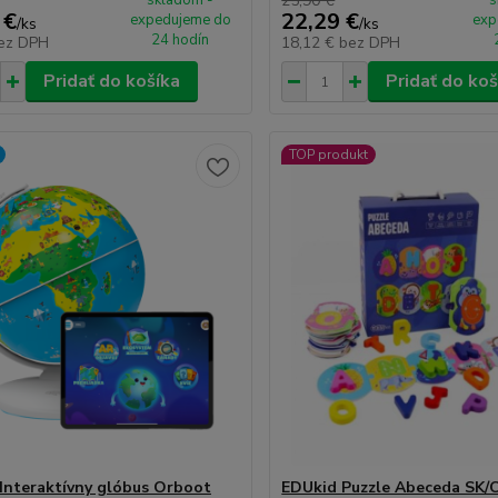
skladom -
25,90 €
s
 €
22,29 €
expedujeme do
exp
/
ks
/
ks
24 hodín
ez DPH
18,12 €
bez DPH
Pridať do košíka
Pridať do koš
TOP produkt
Interaktívny glóbus Orboot
EDUkid Puzzle Abeceda SK/