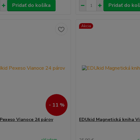
Pridať do košíka
Pridať do koš
Akcia
- 11 %
Pexeso Vianoce 24 párov
EDUkid Magnetická kniha V