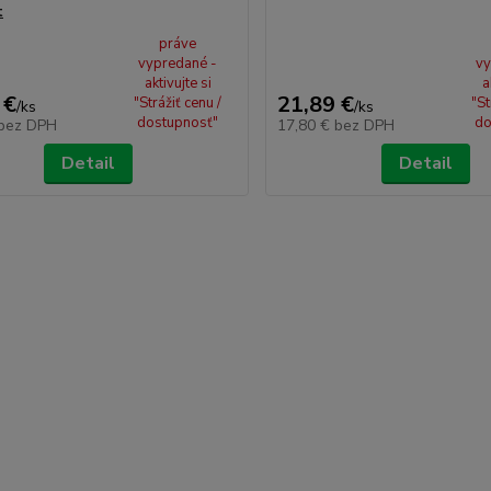
t
práve
vypredané -
vy
aktivujte si
a
 €
21,89 €
"Strážiť cenu /
"St
/
ks
/
ks
dostupnosť"
do
bez DPH
17,80 €
bez DPH
Detail
Detail