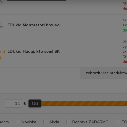
"S
do
sk
EDUkid Montessori box 4v1
ex
do
pr
vy
EDUkid Hádaj, kto som! SK
ak
"S
do
zobraziť viac produkto
€
Od
adom
Novinka
Akcia
Doprava ZADARMO
TO