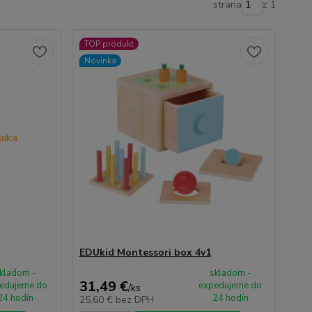
strana
z 1
TOP produkt
Novinka
EDUkid Montessori box 4v1
kladom -
skladom -
31,49 €
edujeme do
expedujeme do
/
ks
24 hodín
24 hodín
25,60 €
bez DPH