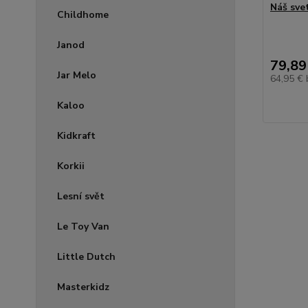
Náš sve
Childhome
Janod
79,89
Jar Melo
64,95 €
Kaloo
Kidkraft
Korkii
Lesní svět
Le Toy Van
Little Dutch
Masterkidz