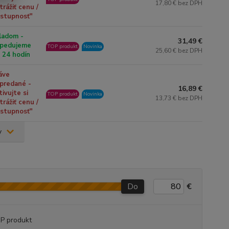
17,80 € bez DPH
trážiť cenu /
stupnosť"
ladom -
31,49 €
pedujeme
TOP produkt
Novinka
25,60 € bez DPH
 24 hodín
áve
predané -
16,89 €
tivujte si
TOP produkt
Novinka
13,73 € bez DPH
trážiť cenu /
stupnosť"
v
Do
€
P produkt