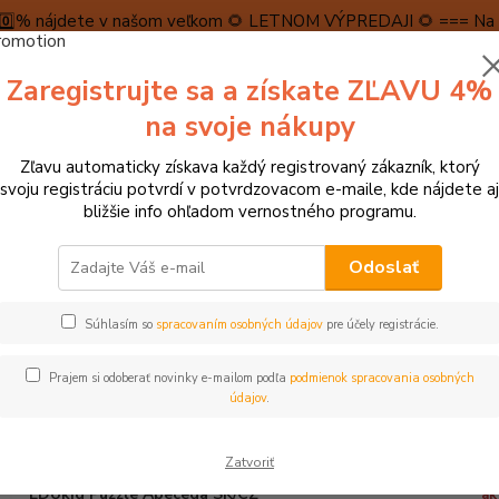
5️⃣0️⃣% nájdete v našom veľkom 🌻 LETNOM VÝPREDAJI 🌻 === Na n
máme teraz pripravené špeciálne zľavy až do výšky 1️⃣5️⃣% , ktor
Zaregistrujte sa a získate ZĽAVU 4%
PRAVA A PLATBA
RECENZIE
👉VRÁTENIE TOVARU👈
KONTA
na svoje nákupy
Zľavu automaticky získava každý registrovaný zákazník, ktorý
Neviet
svoju registráciu potvrdí v potvrdzovacom e-maile, kde nájdete aj
Hľadať
+421
bližšie info ohľadom vernostného programu.
(Po-Pi
Odoslať
ZNAČKY
EDUkid
Súhlasím so
spracovaním osobných údajov
pre účely registrácie.
kid
Prajem si odoberať novinky e-mailom podľa
podmienok spracovania osobných
dávanejšie
údajov
.
pr
Zatvoriť
vy
EDUkid Puzzle Abeceda SK/CZ
ak