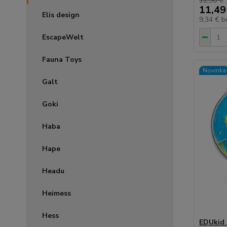
12,90 €
11,49
Elis design
9,34 €
b
EscapeWelt
Fauna Toys
Novinka
Galt
Goki
Haba
Hape
Headu
Heimess
Hess
EDUkid 