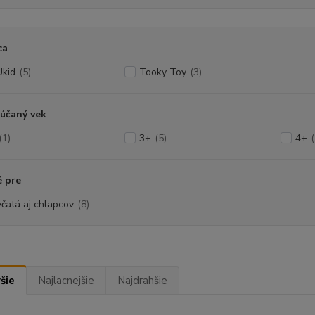
ca
kid
(5)
Tooky Toy
(3)
účaný vek
(1)
3+
(5)
4+
(
 pre
včatá aj chlapcov
(8)
šie
Najlacnejšie
Najdrahšie