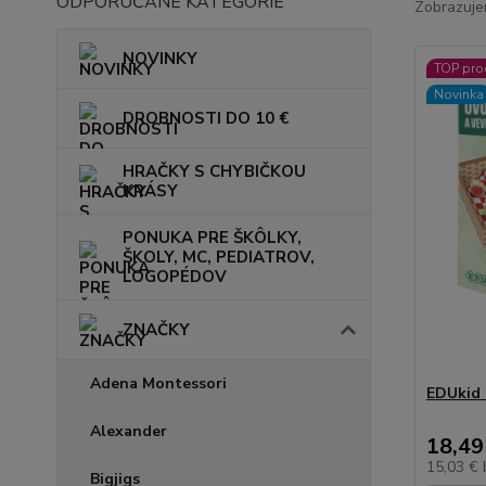
ODPORÚČANÉ KATEGÓRIE
Zobrazuje
NOVINKY
TOP pro
Novinka
DROBNOSTI DO 10 €
HRAČKY S CHYBIČKOU
KRÁSY
PONUKA PRE ŠKÔLKY,
ŠKOLY, MC, PEDIATROV,
LOGOPÉDOV
ZNAČKY
Adena Montessori
EDUkid 
Alexander
18,49
15,03 €
Bigjigs