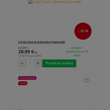
- 15 %
Little Dutch Adventný kalendár
33,96 €
skladom -
28,99 €
expedujeme do 24
/
ks
hodín
23,57 €
bez DPH
Pridať do košíka
TOP produkt
Akcia