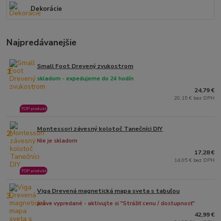
Dekorácie
Najpredávanejšie
Small Foot Drevený zvukostrom
1.
skladom - expedujeme do 24 hodín
24,79 €
20,15 € bez DPH
TOP produkt
Montessori závesný kolotoč Tanečníci DIY
2.
Nie je skladom
17,28 €
14,05 € bez DPH
TOP produkt
Viga Drevená magnetická mapa sveta s tabuľou
3.
práve vypredané - aktivujte si "Strážiť cenu / dostupnosť"
42,99 €