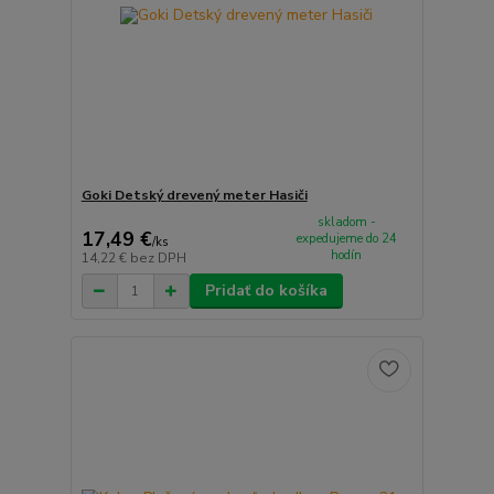
Goki Detský drevený meter Hasiči
skladom -
17,49 €
expedujeme do 24
/
ks
hodín
14,22 €
bez DPH
Pridať do košíka