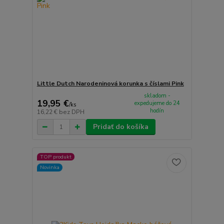
Little Dutch Narodeninová korunka s číslami Pink
skladom -
19,95 €
expedujeme do 24
/
ks
hodín
16,22 €
bez DPH
Pridať do košíka
TOP produkt
Novinka