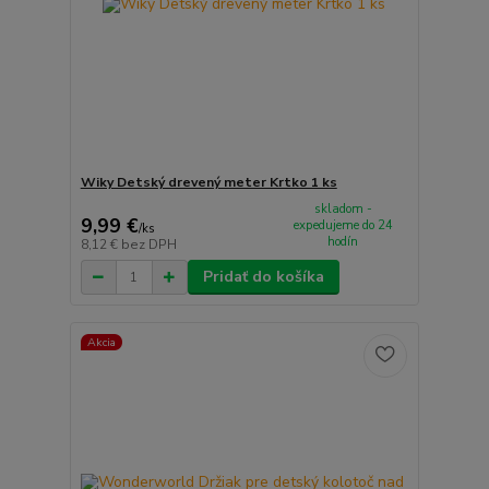
Wiky Detský drevený meter Krtko 1 ks
skladom -
9,99 €
expedujeme do 24
/
ks
hodín
8,12 €
bez DPH
Pridať do košíka
Akcia