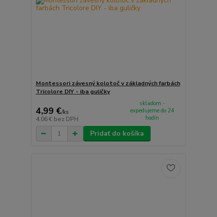
Montessori závesný kolotoč v základných farbách
Tricolore DIY - iba guličky
skladom -
4,99 €
expedujeme do 24
/
ks
hodín
4,06 €
bez DPH
Pridať do košíka