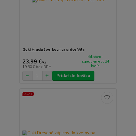
Goki Hracia šperkovnica srdce Víla
skladom -
23,99 €
expedujeme do 24
/
ks
hodín
19,50 €
bez DPH
Pridať do košíka
Akcia