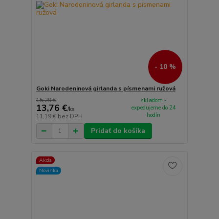
- 10 %
Goki Narodeninová girlanda s písmenami ružová
15,29 €
skladom -
13,76 €
expedujeme do 24
/
ks
hodín
11,19 €
bez DPH
Pridať do košíka
Akcia
Novinka