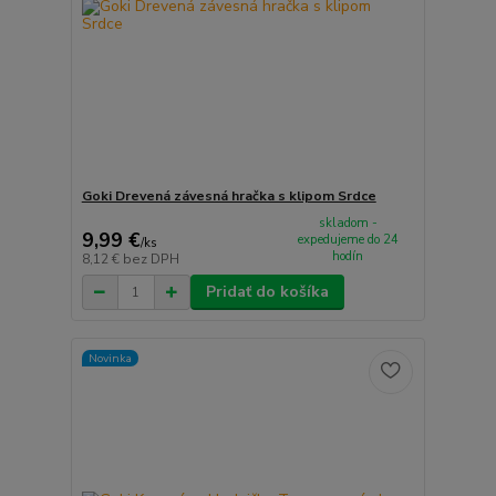
Goki Drevená závesná hračka s klipom Srdce
skladom -
9,99 €
expedujeme do 24
/
ks
hodín
8,12 €
bez DPH
Pridať do košíka
Novinka