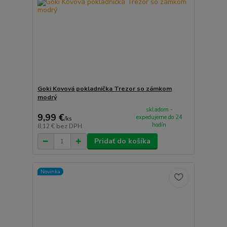
Goki Kovová pokladnička Trezor so zámkom
modrý
skladom -
9,99 €
expedujeme do 24
/
ks
hodín
8,12 €
bez DPH
Pridať do košíka
Novinka