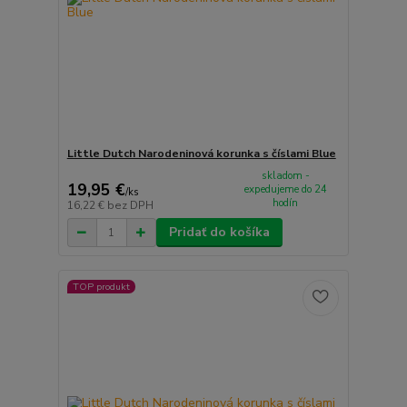
Little Dutch Narodeninová korunka s číslami Blue
skladom -
19,95 €
expedujeme do 24
/
ks
hodín
16,22 €
bez DPH
Pridať do košíka
TOP produkt