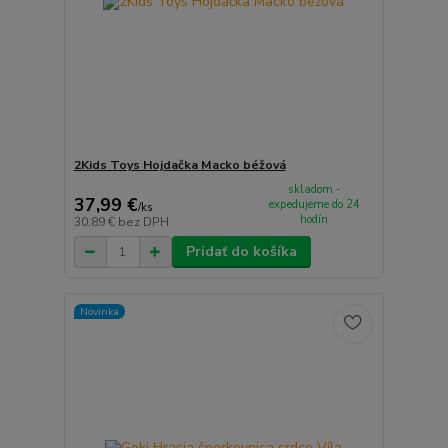
2Kids Toys Hojdačka Macko béžová
skladom -
37,99 €
expedujeme do 24
/
ks
hodín
30,89 €
bez DPH
Pridať do košíka
Novinka