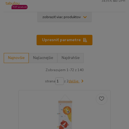
34,95 € bez DPH
TOP produkt
zobraziť viac produktov
Upresniť parametre
Najnovšie
Najlacnejšie
Najdrahšie
Zobrazujem 1-72 z 140
strana
z 2
ďalšie