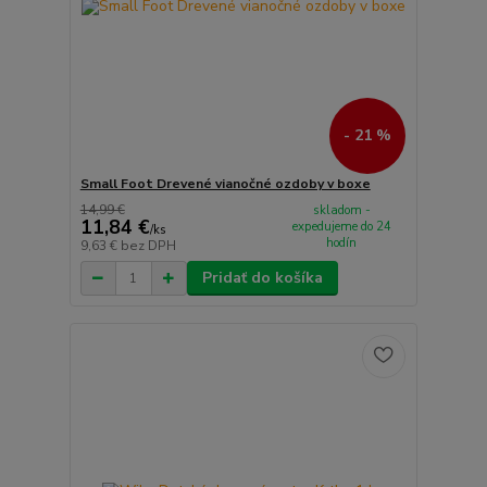
- 21 %
Small Foot Drevené vianočné ozdoby v boxe
14,99 €
skladom -
11,84 €
expedujeme do 24
/
ks
hodín
9,63 €
bez DPH
Pridať do košíka