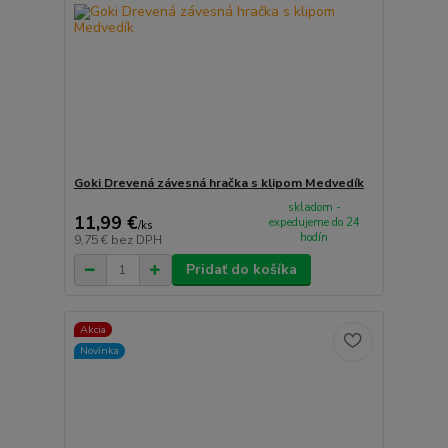
Goki Drevená závesná hračka s klipom Medvedík
skladom -
11,99 €
expedujeme do 24
/
ks
hodín
9,75 €
bez DPH
Pridať do košíka
Akcia
Novinka