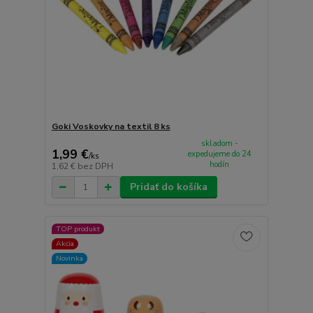
Goki Voskovky na textil 8 ks
skladom -
1,99 €
expedujeme do 24
/
ks
hodín
1,62 €
bez DPH
Pridať do košíka
TOP produkt
Akcia
Novinka