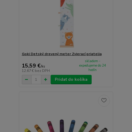
Goki Detský drevený meter Zvierací priatelia
skladom -
15,59 €
expedujeme do 24
/
ks
hodín
12,67 €
bez DPH
Pridať do košíka