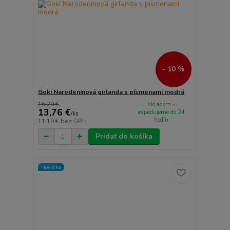
- 10 %
Goki Narodeninová girlanda s písmenami modrá
15,29 €
skladom -
13,76 €
expedujeme do 24
/
ks
hodín
11,19 €
bez DPH
Pridať do košíka
Novinka