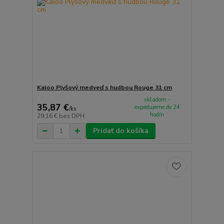
Kaloo Plyšový medveď s hudbou Rouge 31 cm
skladom -
35,87 €
expedujeme do 24
/
ks
hodín
29,16 €
bez DPH
Pridať do košíka