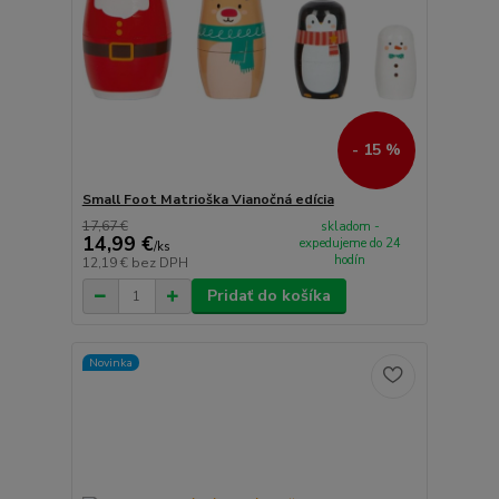
- 15 %
Small Foot Matrioška Vianočná edícia
17,67 €
skladom -
14,99 €
expedujeme do 24
/
ks
hodín
12,19 €
bez DPH
Pridať do košíka
Novinka