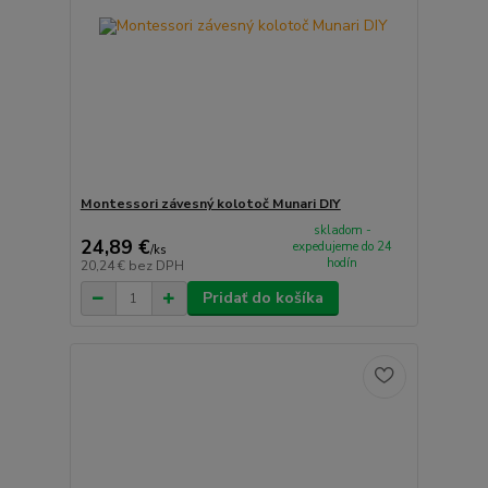
Montessori závesný kolotoč Munari DIY
skladom -
24,89 €
expedujeme do 24
/
ks
hodín
20,24 €
bez DPH
Pridať do košíka