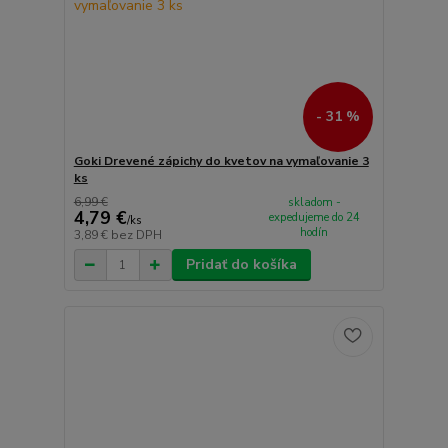
- 31 %
Goki Drevené zápichy do kvetov na vymaľovanie 3
ks
6,99 €
skladom -
4,79 €
expedujeme do 24
/
ks
hodín
3,89 €
bez DPH
Pridať do košíka