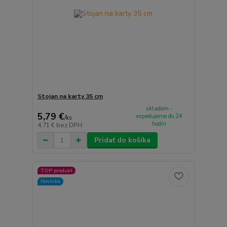
Stojan na karty 35 cm
skladom -
5,79 €
expedujeme do 24
/
ks
hodín
4,71 €
bez DPH
Pridať do košíka
TOP produkt
Novinka