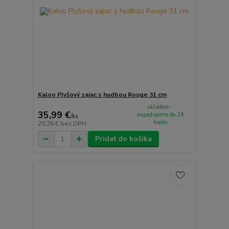
Kaloo Plyšový zajac s hudbou Rouge 31 cm
skladom -
35,99 €
expedujeme do 24
/
ks
hodín
29,26 €
bez DPH
Pridať do košíka