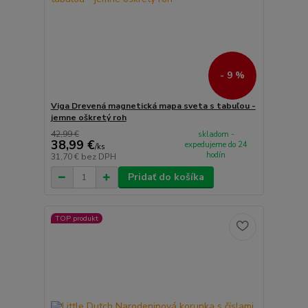
- 9 %
Viga Drevená magnetická mapa sveta s tabuľou -
jemne oškretý roh
42,99 €
skladom -
38,99 €
expedujeme do 24
/
ks
hodín
31,70 €
bez DPH
Pridať do košíka
TOP produkt