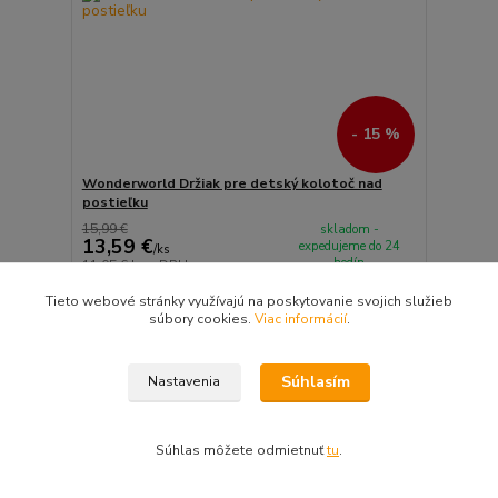
- 15 %
Wonderworld Držiak pre detský kolotoč nad
postieľku
15,99 €
skladom -
13,59 €
expedujeme do 24
/
ks
hodín
11,05 €
bez DPH
Pridať do košíka
Tieto webové stránky využívajú na poskytovanie svojich služieb
súbory cookies.
Viac informácií
.
Akcia
Súhlasím
Nastavenia
Súhlas môžete odmietnuť
tu
.