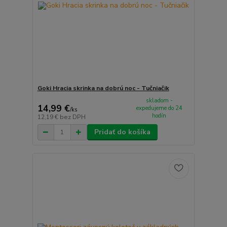
Goki Hracia skrinka na dobrú noc - Tučniačik
skladom -
14,99 €
expedujeme do 24
/
ks
hodín
12,19 €
bez DPH
Pridať do košíka