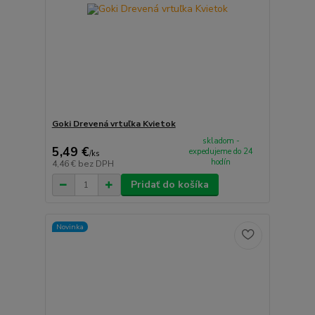
Goki Drevená vrtuľka Kvietok
skladom -
5,49 €
expedujeme do 24
/
ks
hodín
4,46 €
bez DPH
Pridať do košíka
Novinka