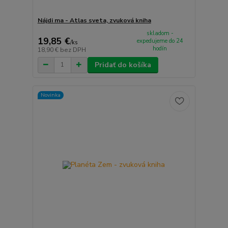
Nájdi ma - Atlas sveta, zvuková kniha
skladom -
19,85 €
expedujeme do 24
/
ks
hodín
18,90 €
bez DPH
Pridať do košíka
Novinka