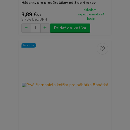
Hádanky pre predškolákov od 3 do 4 rokov
skladom -
3,89 €
expedujeme do 24
/
ks
hodín
3,70 €
bez DPH
Pridať do košíka
Novinka