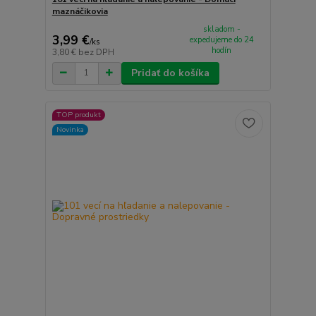
maznáčikovia
skladom -
3,99 €
expedujeme do 24
/
ks
hodín
3,80 €
bez DPH
Pridať do košíka
TOP produkt
Novinka