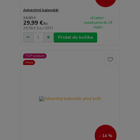
Adventný kalendár
34,89 €
skladom -
29,99 €
expedujeme do 24
/
ks
hodín
28,56 €
bez DPH
Pridať do košíka
TOP produkt
Akcia
- 14 %