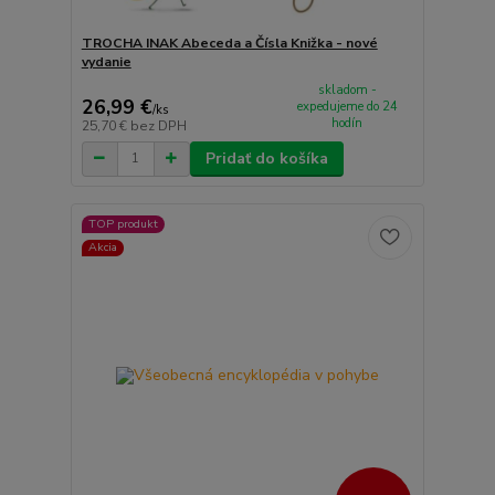
TROCHA INAK Abeceda a Čísla Knižka - nové
vydanie
skladom -
26,99 €
expedujeme do 24
/
ks
hodín
25,70 €
bez DPH
Pridať do košíka
TOP produkt
Akcia