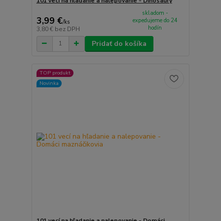
101 vecí na hľadanie a nalepovanie - Dinosaury
skladom -
3,99 €
expedujeme do 24
/
ks
hodín
3,80 €
bez DPH
Pridať do košíka
TOP produkt
Novinka
101 vecí na hľadanie a nalepovanie - Domáci