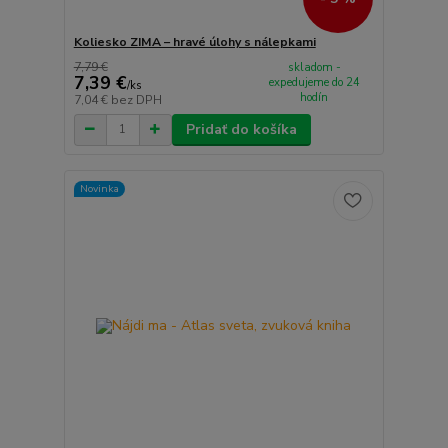
Koliesko ZIMA – hravé úlohy s nálepkami
7,79 €
skladom -
7,39 €
expedujeme do 24
/
ks
hodín
7,04 €
bez DPH
Pridať do košíka
Novinka