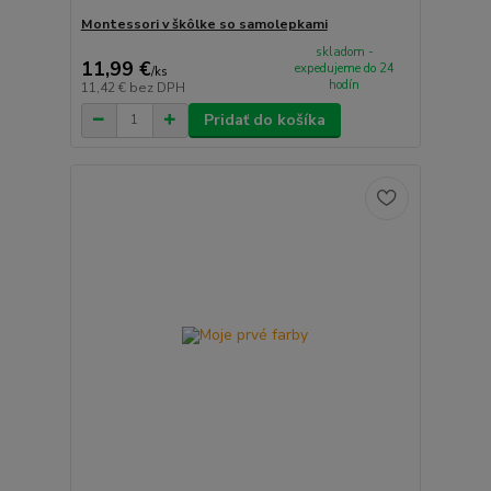
Montessori v škôlke so samolepkami
skladom -
11,99 €
expedujeme do 24
/
ks
hodín
11,42 €
bez DPH
Pridať do košíka