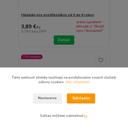
Hádanky pre predškolákov od 5 do 6 rokov
práve vypredané -
3,89 €
aktivujte si "Strážiť
/
ks
cenu / dostupnosť"
3,70 €
bez DPH
Detail
TOP produkt
Tieto webové stránky využívajú na poskytovanie svojich služieb
súbory cookies.
Viac informácií
.
Súhlasím
Nastavenia
Súhlas môžete odmietnuť
tu
.