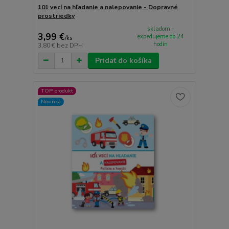
101 vecí na hľadanie a nalepovanie - Dopravné
prostriedky
skladom -
3,99 €
expedujeme do 24
/
ks
hodín
3,80 €
bez DPH
Pridať do košíka
TOP produkt
Novinka