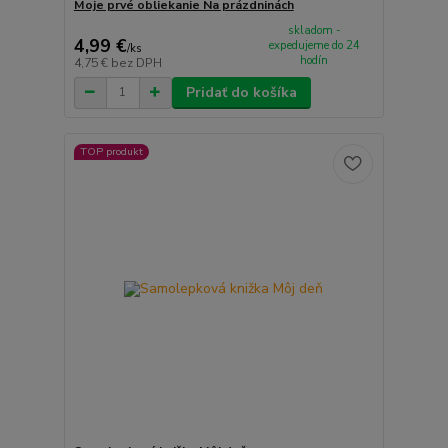
Moje prvé obliekanie Na prázdninách
skladom -
4,99 €
expedujeme do 24
/
ks
hodín
4,75 €
bez DPH
Pridať do košíka
TOP produkt