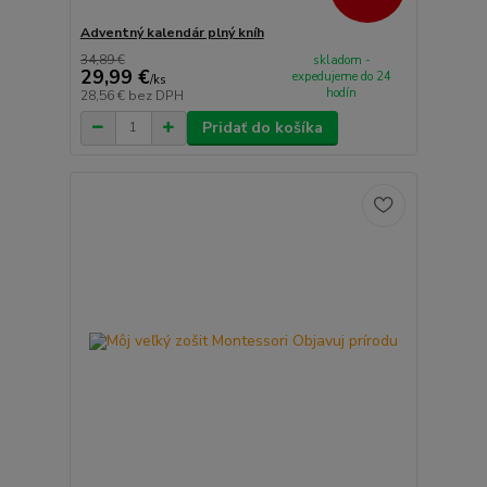
Adventný kalendár plný kníh
34,89 €
skladom -
29,99 €
expedujeme do 24
/
ks
hodín
28,56 €
bez DPH
Pridať do košíka