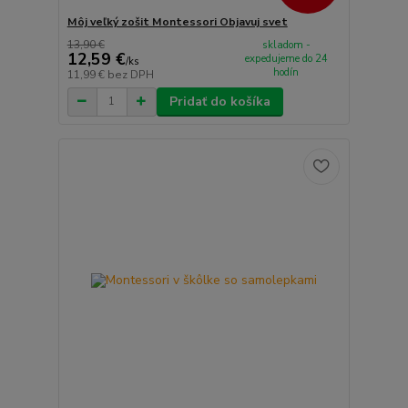
Môj veľký zošit Montessori Objavuj svet
13,90 €
skladom -
12,59 €
expedujeme do 24
/
ks
hodín
11,99 €
bez DPH
Pridať do košíka