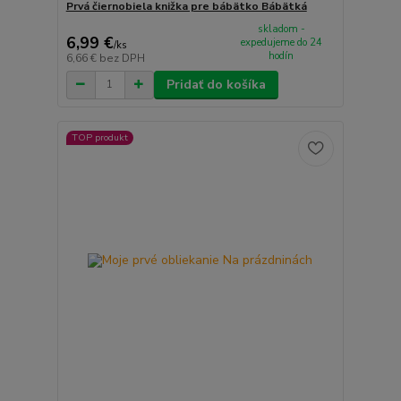
Prvá čiernobiela knižka pre bábätko Bábätká
skladom -
6,99 €
expedujeme do 24
/
ks
hodín
6,66 €
bez DPH
Pridať do košíka
TOP produkt