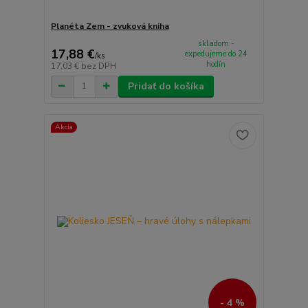
Planéta Zem - zvuková kniha
skladom -
17,88 €
expedujeme do 24
/
ks
hodín
17,03 €
bez DPH
Pridať do košíka
Akcia
- 4 %