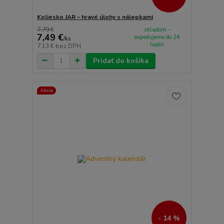
Koliesko JAR – hravé úlohy s nálepkami
7,79 €
skladom -
7,49 €
expedujeme do 24
/
ks
hodín
7,13 €
bez DPH
Pridať do košíka
Akcia
- 14 %