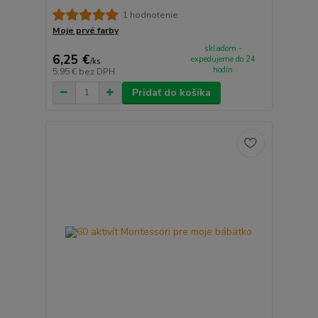
1 hodnotenie
Moje prvé farby
skladom -
6,25 €
expedujeme do 24
/
ks
hodín
5,95 €
bez DPH
Pridať do košíka