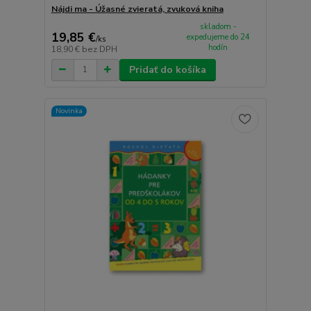
Nájdi ma - Úžasné zvieratá, zvuková kniha
skladom -
19,85 €
expedujeme do 24
/
ks
hodín
18,90 €
bez DPH
Pridať do košíka
Novinka