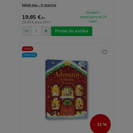
Nájdi ma - V meste
skladom -
19,85 €
expedujeme do 24
/
ks
hodín
18,90 €
bez DPH
Pridať do košíka
Akcia
Novinka
- 14 %