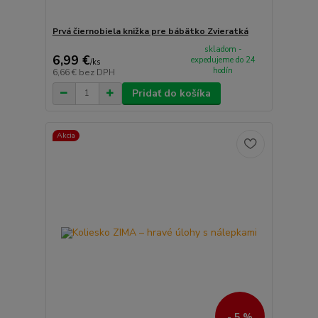
Prvá čiernobiela knižka pre bábätko Zvieratká
skladom -
6,99 €
expedujeme do 24
/
ks
hodín
6,66 €
bez DPH
Pridať do košíka
Akcia
- 5 %