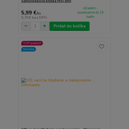
Samolepková knižka Môj deň
skladom -
5,99 €
expedujeme do 24
/
ks
hodín
5,70 €
bez DPH
Pridať do košíka
TOP produkt
Novinka