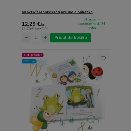
60 aktivít Montessori pre moje bábätko
skladom -
12,29 €
expedujeme do 24
/
ks
hodín
11,70 €
bez DPH
Pridať do košíka
TOP produkt
Novinka