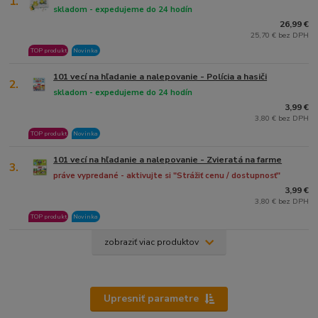
1.
skladom - expedujeme do 24 hodín
26,99 €
25,70 € bez DPH
TOP produkt
Novinka
101 vecí na hľadanie a nalepovanie - Polícia a hasiči
2.
skladom - expedujeme do 24 hodín
3,99 €
3,80 € bez DPH
TOP produkt
Novinka
101 vecí na hľadanie a nalepovanie - Zvieratá na farme
3.
práve vypredané - aktivujte si "Strážiť cenu / dostupnosť"
3,99 €
3,80 € bez DPH
TOP produkt
Novinka
zobraziť viac produktov
Upresniť parametre