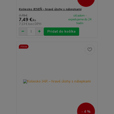
Koliesko JESEŇ – hravé úlohy s nálepkami
7,79 €
skladom -
7,49 €
expedujeme do 24
/
ks
hodín
7,13 €
bez DPH
Pridať do košíka
Akcia
- 4 %