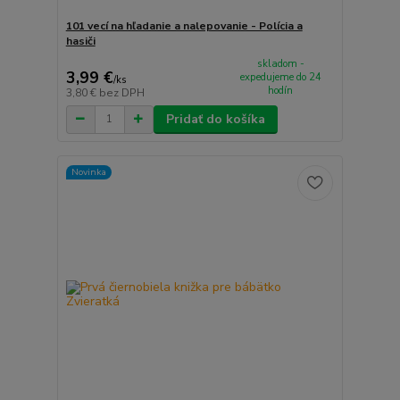
101 vecí na hľadanie a nalepovanie - Polícia a
hasiči
skladom -
3,99 €
expedujeme do 24
/
ks
hodín
3,80 €
bez DPH
Pridať do košíka
Novinka