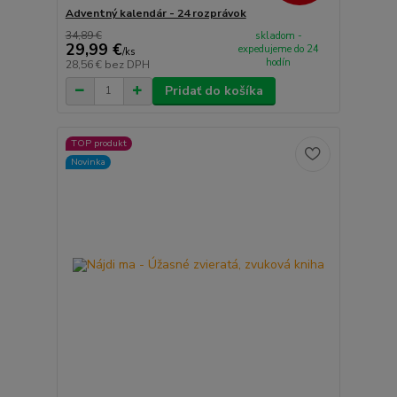
Adventný kalendár - 24 rozprávok
34,89 €
skladom -
29,99 €
expedujeme do 24
/
ks
hodín
28,56 €
bez DPH
Pridať do košíka
TOP produkt
Novinka