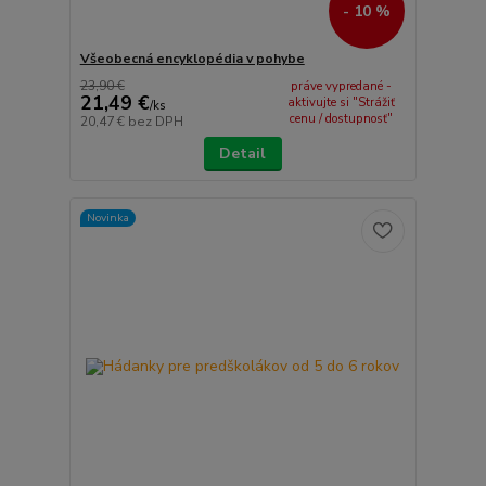
- 10 %
Všeobecná encyklopédia v pohybe
23,90 €
práve vypredané -
21,49 €
aktivujte si "Strážiť
/
ks
cenu / dostupnosť"
20,47 €
bez DPH
Detail
Novinka