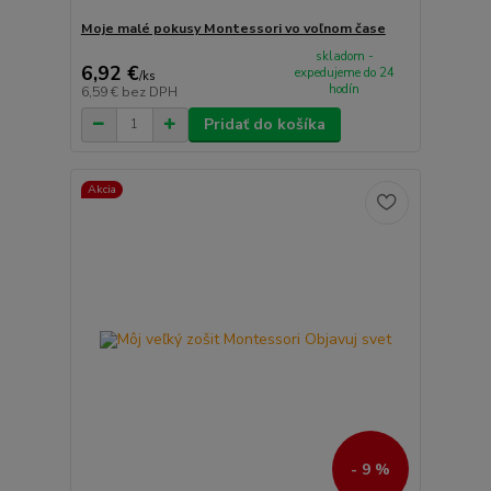
Moje malé pokusy Montessori vo voľnom čase
skladom -
6,92 €
expedujeme do 24
/
ks
hodín
6,59 €
bez DPH
Pridať do košíka
Akcia
- 9 %