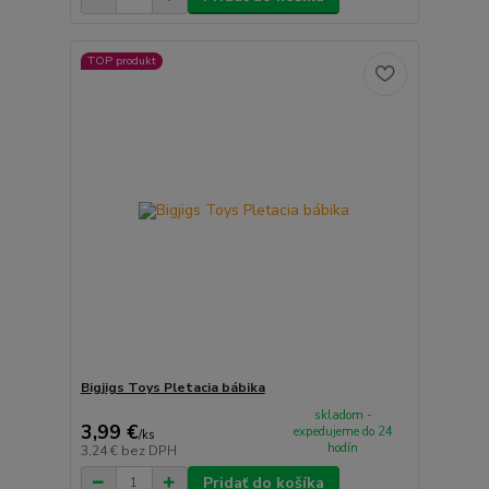
TOP produkt
Bigjigs Toys Pletacia bábika
skladom -
3,99 €
expedujeme do 24
/
ks
hodín
3,24 €
bez DPH
Pridať do košíka