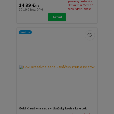
práve vypredané -
14,99 €
aktivujte si "Strážiť
/
ks
cenu / dostupnosť"
12,19 €
bez DPH
Detail
Novinka
Goki Kreatívna sada - tkáčsky kruh a kvietok