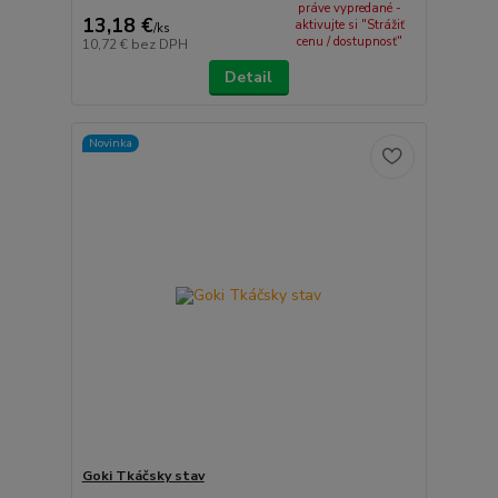
práve vypredané -
13,18 €
aktivujte si "Strážiť
/
ks
cenu / dostupnosť"
10,72 €
bez DPH
Detail
Novinka
Goki Tkáčsky stav