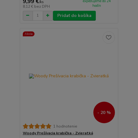
9,99 €
expedujeme do 24
/
ks
hodín
8,12 €
bez DPH
Pridať do košíka
Akcia
- 20 %
1 hodnotenie
Woody Prešívacia krabička - Zvieratká