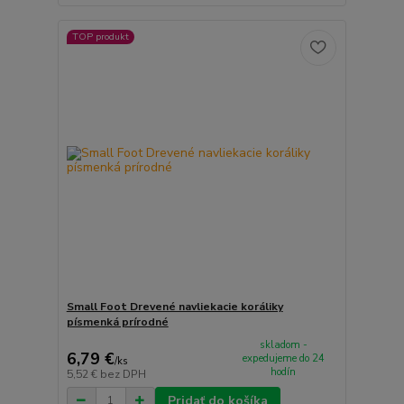
TOP produkt
Small Foot Drevené navliekacie koráliky
písmenká prírodné
skladom -
6,79 €
expedujeme do 24
/
ks
hodín
5,52 €
bez DPH
Pridať do košíka