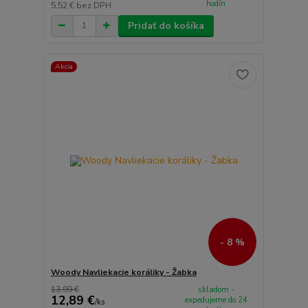
hodín
5,52 €
bez DPH
Pridať do košíka
Akcia
- 8 %
Woody Navliekacie koráliky - Žabka
13,99 €
skladom -
12,89 €
expedujeme do 24
/
ks