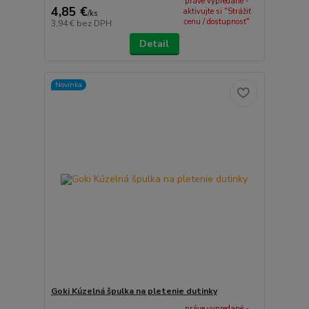
práve vypredané -
4,85 €
aktivujte si "Strážiť
/
ks
cenu / dostupnosť"
3,94 €
bez DPH
Detail
Novinka
Goki Kúzelná špulka na pletenie dutinky
práve vypredané -