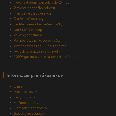
Tovar skladom-expedícia do 24 hod.
2 miesta osobného odberu
Pravidelné zľavové akcie
Darčekové poukazy
Certifikované a bezpečné hračky
Udržateľný e-shop
Veľký výber značiek
Poradenstvo pri výbere hračky
Výmena tovaru do 30 dní zadarmo
Výhody pre jasle, škôlky, školy
100% garancia vrátenia peňazí do 14 dní
Informácie pre zákazníkov
O nás
Ako nakupovať
Ceny dopravy
Možnosti platby
Obchodné podmienky
Sledovanie zásielok