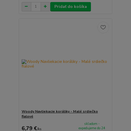
Pridať do košíka
Woody Navliekacie koráliky - Malé srdiečko
fialové
skladom -
6,79 €
expedujeme do 24
/
ks