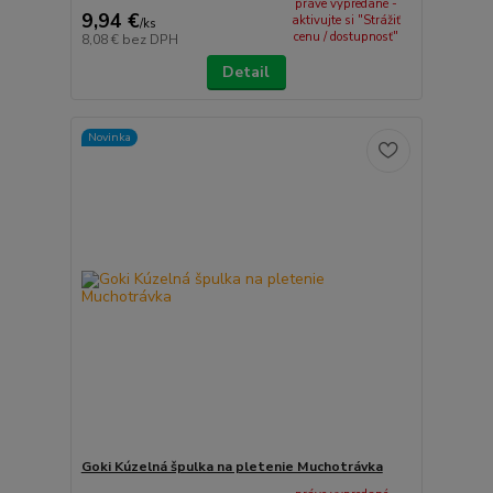
práve vypredané -
9,94 €
aktivujte si "Strážiť
/
ks
cenu / dostupnosť"
8,08 €
bez DPH
Detail
Novinka
Goki Kúzelná špulka na pletenie Muchotrávka