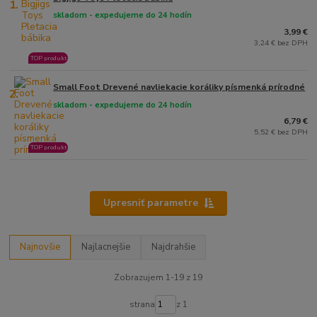
1.
skladom - expedujeme do 24 hodín
3,99 €
3,24 € bez DPH
TOP produkt
Small Foot Drevené navliekacie koráliky písmenká prírodné
2.
skladom - expedujeme do 24 hodín
6,79 €
5,52 € bez DPH
TOP produkt
Upresniť parametre
Najnovšie
Najlacnejšie
Najdrahšie
Zobrazujem 1-19 z 19
strana
z 1