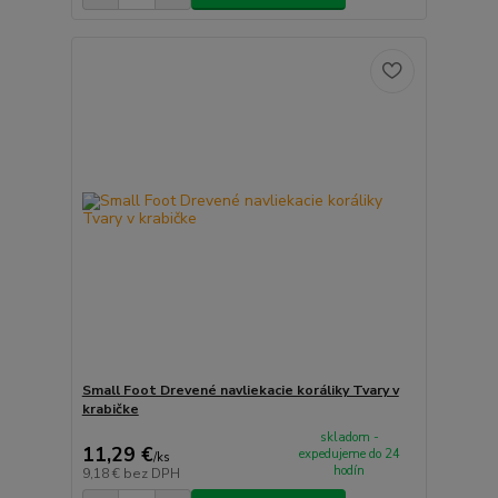
Small Foot Drevené navliekacie koráliky Tvary v
krabičke
skladom -
11,29 €
expedujeme do 24
/
ks
hodín
9,18 €
bez DPH