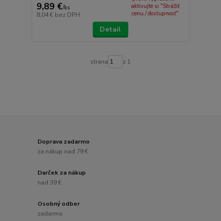
9,89 €
aktivujte si "Strážiť
/
ks
cenu / dostupnosť"
8,04 €
bez DPH
Detail
strana
z 1
Doprava zadarmo
za nákup nad 79 €
Darček za nákup
nad 39 €
Osobný odber
zadarmo