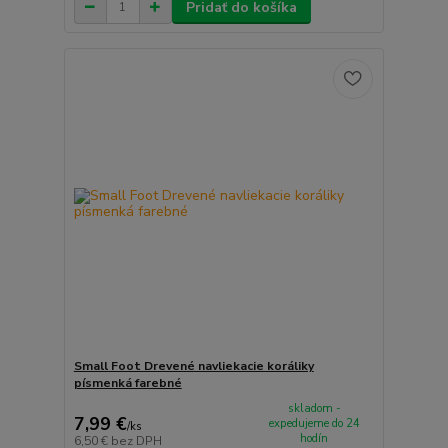
Pridať do košíka
Small Foot Drevené navliekacie koráliky
písmenká farebné
skladom -
7,99 €
expedujeme do 24
/
ks
hodín
6,50 €
bez DPH