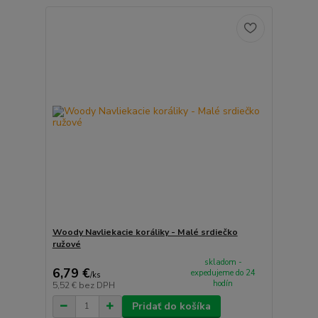
Woody Navliekacie koráliky - Malé srdiečko
ružové
skladom -
6,79 €
expedujeme do 24
/
ks
hodín
5,52 €
bez DPH
Pridať do košíka