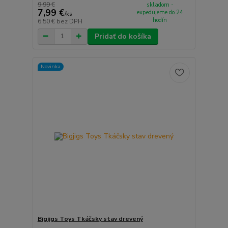
9,99 €
skladom -
7,99 €
expedujeme do 24
/
ks
hodín
6,50 €
bez DPH
Pridať do košíka
Novinka
Bigjigs Toys Tkáčsky stav drevený