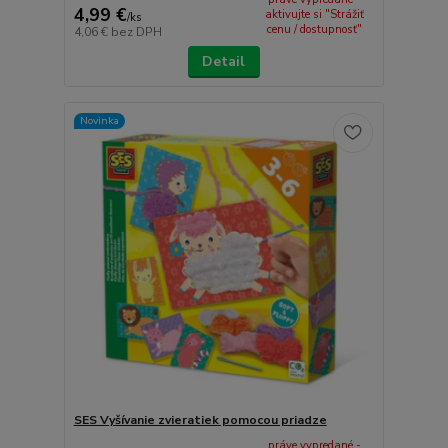
4,99 €
aktivujte si "Strážiť
/
ks
cenu / dostupnosť"
4,06 €
bez DPH
Detail
Novinka
SES Vyšívanie zvieratiek pomocou priadze
práve vypredané -