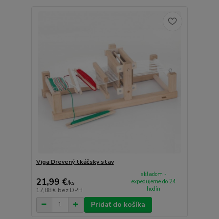
Viga Drevený tkáčsky stav
skladom -
21,99 €
expedujeme do 24
/
ks
hodín
17,88 €
bez DPH
Pridať do košíka