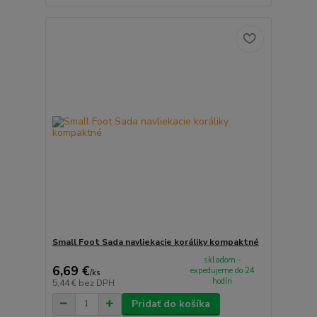
Small Foot Sada navliekacie koráliky kompaktné
skladom -
6,69 €
expedujeme do 24
/
ks
hodín
5,44 €
bez DPH
Pridať do košíka