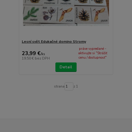
Lesní svět Edukačné domino Stromy
práve vypredané -
23,99 €
aktivujte si "Strážiť
/
ks
cenu / dostupnosť"
19,50 €
bez DPH
Detail
strana
z 1