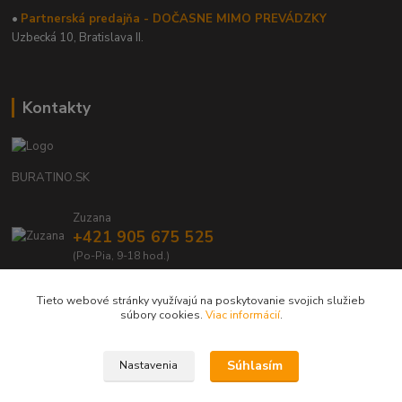
•
Partnerská predajňa - DOČASNE MIMO PREVÁDZKY
Uzbecká 10, Bratislava II.
Kontakty
BURATINO.SK
Zuzana
+421 905 675 525
(Po-Pia, 9-18 hod.)
info@buratino.sk
Tieto webové stránky využívajú na poskytovanie svojich služieb
súbory cookies.
Viac informácií
.
Súhlasím
Nastavenia