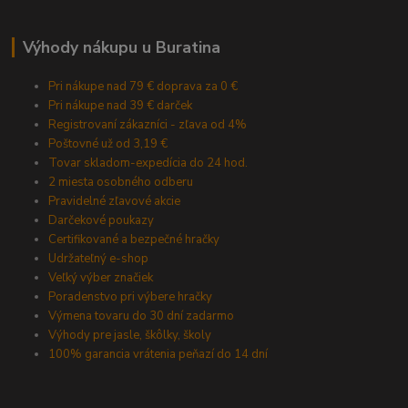
Výhody nákupu u Buratina
Pri nákupe nad 79 € doprava za 0 €
Pri nákupe nad 39 € darček
Registrovaní zákazníci - zľava od 4%
Poštovné už od 3,19 €
Tovar skladom-expedícia do 24 hod.
2 miesta osobného odberu
Pravidelné zľavové akcie
Darčekové poukazy
Certifikované a bezpečné hračky
Udržateľný e-shop
Veľký výber značiek
Poradenstvo pri výbere hračky
Výmena tovaru do 30 dní zadarmo
Výhody pre jasle, škôlky, školy
100% garancia vrátenia peňazí do 14 dní