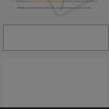
Súhlasím so
spracovaním osobných údajov
za účelom zasielania newslettera.
Môžete sa kedykoľvek odhlásiť. Zasielame raz za 14-30 dní.