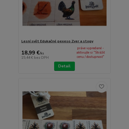
Lesní svět Edukačné pexeso Zver a stopy
práve vypredané -
18,99 €
aktivujte si "Strážiť
/
ks
cenu / dostupnosť"
15,44 €
bez DPH
Detail