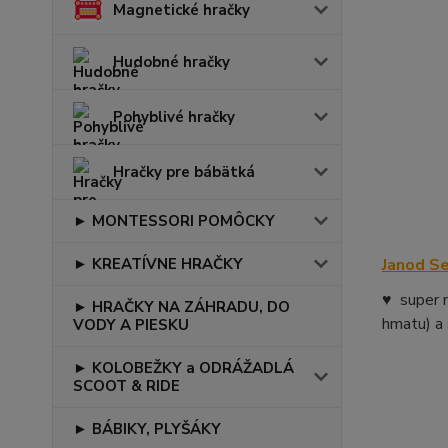
Magnetické hračky
Hudobné hračky
Pohyblivé hračky
Hračky pre bábätká
► MONTESSORI POMÔCKY
Janod S
► KREATÍVNE HRAČKY
♥ super n
► HRAČKY NA ZÁHRADU, DO
hmatu) a
VODY A PIESKU
► KOLOBEŽKY a ODRÁŽADLÁ
SCOOT & RIDE
► BÁBIKY, PLYŠÁKY