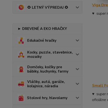
Viga Dre
🌻 LETNÝ VÝPREDAJ 🌻
♥ super n
► DREVENÉ A EKO HRAČKY
Edukačné hračky
Kocky, puzzle, stavebnice,
mozaiky
Domčeky, kočíky pre
bábiky, kuchynky, farmy
Vláčiky, autá, garáže,
Small Fo
koľajnice, náradia
♥ super n
Stolové hry, hlavolamy
oficiálne