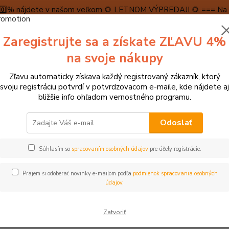
5️⃣0️⃣% nájdete v našom veľkom 🌻 LETNOM VÝPREDAJI 🌻 === Na n
máme teraz pripravené špeciálne zľavy až do výšky 1️⃣5️⃣% , ktor
Zaregistrujte sa a získate ZĽAVU 4%
PRAVA A PLATBA
RECENZIE
👉VRÁTENIE TOVARU👈
KONTA
na svoje nákupy
Zľavu automaticky získava každý registrovaný zákazník, ktorý
Neviet
svoju registráciu potvrdí v potvrdzovacom e-maile, kde nájdete aj
Hľadať
+421
bližšie info ohľadom vernostného programu.
(Po-Pi
Odoslať
BLOG
Testujeme hračky s Kubkom
ujeme hračky s Kubkom
Súhlasím so
spracovaním osobných údajov
pre účely registrácie.
Prajem si odoberať novinky e-mailom podľa
podmienok spracovania osobných
ekcii zverejníme testy hračiek, ktoré dôkladne otestuje Kubko p
údajov
.
nformáciami o hračke, jej výhodách a odporúčaniach.
Zatvoriť
 MESIACOV