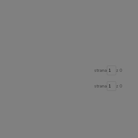
strana
z 0
strana
z 0