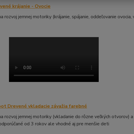
vené krájanie - Ovocie
a rozvoj jemnej motoriky (krájanie, spájanie, oddeľovanie ovocia,
ot Drevené vkladacie závažia farebné
a rozvoj jemnej motoriky (vkladanie do rôzne veľkých otvorov) a 
 odporúčané od 3 rokov ale vhodné aj pre menšie deti