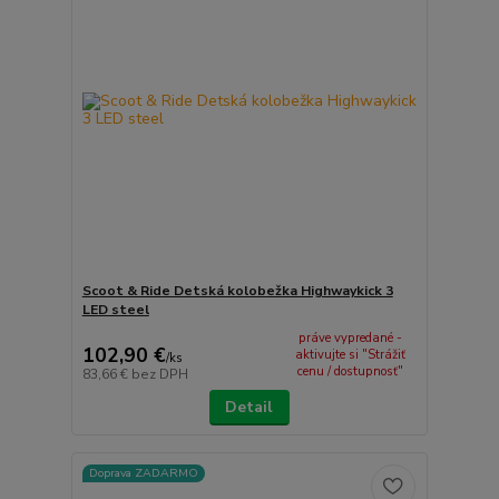
Scoot & Ride Detská kolobežka Highwaykick 3
LED steel
práve vypredané -
102,90 €
aktivujte si "Strážiť
/
ks
cenu / dostupnosť"
83,66 €
bez DPH
Detail
Doprava ZADARMO