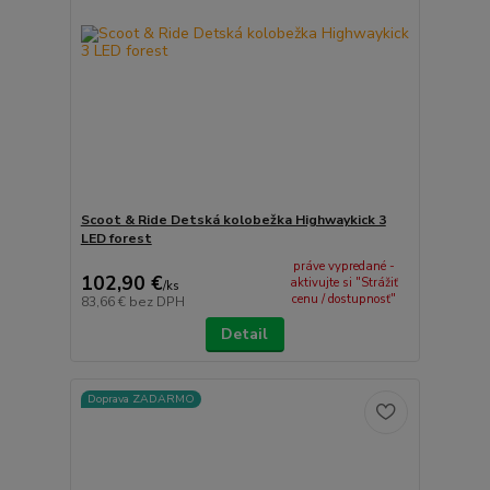
Scoot & Ride Detská kolobežka Highwaykick 3
LED forest
práve vypredané -
102,90 €
aktivujte si "Strážiť
/
ks
cenu / dostupnosť"
83,66 €
bez DPH
Detail
Doprava ZADARMO