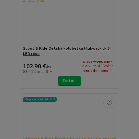
Scoot & Ride Detská kolobežka Highwaykick 3
LED rose
práve vypredané -
102,90 €
aktivujte si "Strážiť
/
ks
cenu / dostupnosť"
83,66 €
bez DPH
Detail
Doprava ZADARMO