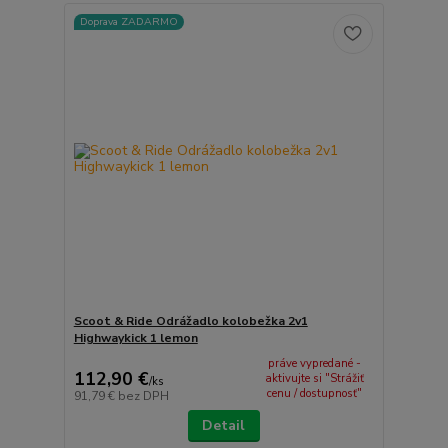
Doprava ZADARMO
Scoot & Ride Odrážadlo kolobežka 2v1
Highwaykick 1 lemon
práve vypredané -
112,90 €
aktivujte si "Strážiť
/
ks
cenu / dostupnosť"
91,79 €
bez DPH
Detail