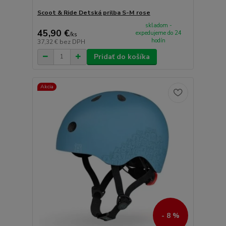
Scoot & Ride Detská prilba S-M rose
skladom -
45,90 €
expedujeme do 24
/
ks
hodín
37,32 €
bez DPH
Pridať do košíka
Akcia
- 8 %