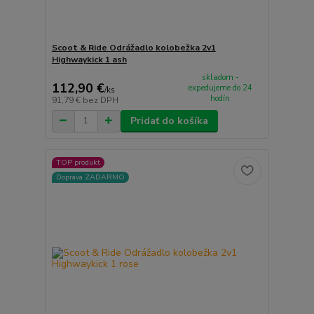
Scoot & Ride Odrážadlo kolobežka 2v1
Highwaykick 1 ash
skladom -
112,90 €
expedujeme do 24
/
ks
hodín
91,79 €
bez DPH
Pridať do košíka
TOP produkt
Doprava ZADARMO