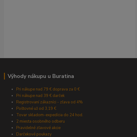
Výhody nákupu u Buratina
Pri nákupe nad 79 € doprava za 0 €
Pri nákupe nad 39 € darček
Registrovaní zákazníci - zľava od 4%
Poštovné už od 3,19 €
Tovar skladom-expedícia do 24 hod.
2 miesta osobného odberu
Pravidelné zľavové akcie
Darčekové poukazy