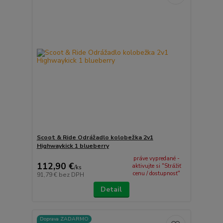
Scoot & Ride Odrážadlo kolobežka 2v1
Highwaykick 1 blueberry
práve vypredané -
112,90 €
aktivujte si "Strážiť
/
ks
cenu / dostupnosť"
91,79 €
bez DPH
Detail
Doprava ZADARMO