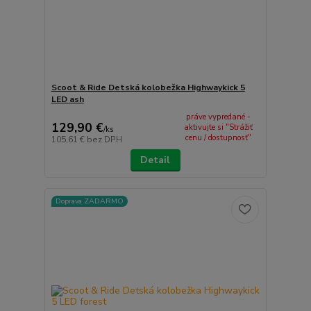
Scoot & Ride Detská kolobežka Highwaykick 5
LED ash
práve vypredané -
129,90 €
aktivujte si "Strážiť
/
ks
cenu / dostupnosť"
105,61 €
bez DPH
Detail
Doprava ZADARMO