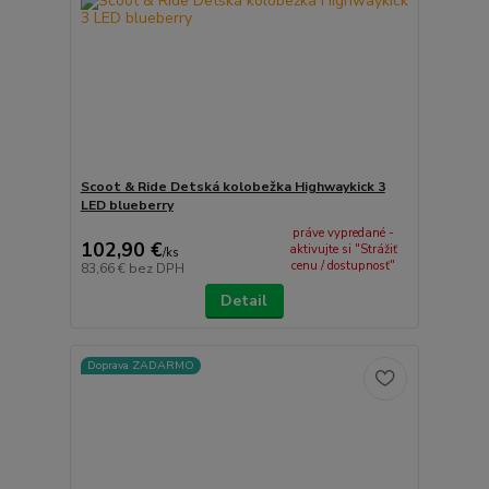
Scoot & Ride Detská kolobežka Highwaykick 3
LED blueberry
práve vypredané -
102,90 €
aktivujte si "Strážiť
/
ks
cenu / dostupnosť"
83,66 €
bez DPH
Detail
Doprava ZADARMO