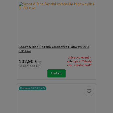
Scoot & Ride Detská kolobežka Highwaykick 3
LED kiwi
práve vypredané -
102,90 €
aktivujte si "Strážiť
/
ks
cenu / dostupnosť"
83,66 €
bez DPH
Detail
Doprava ZADARMO