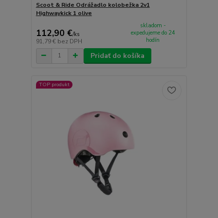
Scoot & Ride Odrážadlo kolobežka 2v1
Highwaykick 1 olive
skladom -
112,90 €
expedujeme do 24
/
ks
hodín
91,79 €
bez DPH
Pridať do košíka
TOP produkt