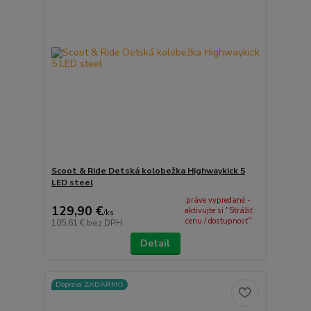
Scoot & Ride Detská kolobežka Highwaykick 5
LED steel
práve vypredané -
129,90 €
aktivujte si "Strážiť
/
ks
cenu / dostupnosť"
105,61 €
bez DPH
Detail
Doprava ZADARMO