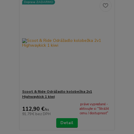
Doprava ZADARMO
Scoot & Ride Odrážadlo kolobežka 2v1
Highwaykick 1 kiwi
práve vypredané -
112,90 €
aktivujte si "Strážiť
/
ks
cenu / dostupnosť"
91,79 €
bez DPH
Detail