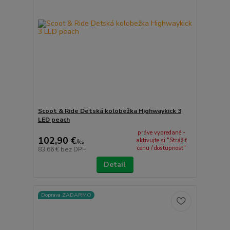
Scoot & Ride Detská kolobežka Highwaykick 3
LED peach
práve vypredané -
102,90 €
aktivujte si "Strážiť
/
ks
cenu / dostupnosť"
83,66 €
bez DPH
Detail
Doprava ZADARMO