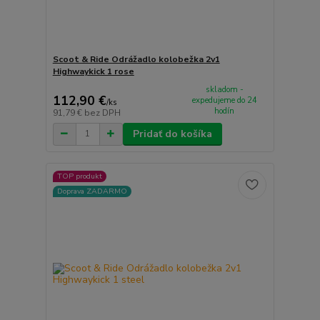
Scoot & Ride Odrážadlo kolobežka 2v1
Highwaykick 1 rose
skladom -
112,90 €
expedujeme do 24
/
ks
hodín
91,79 €
bez DPH
Pridať do košíka
TOP produkt
Doprava ZADARMO