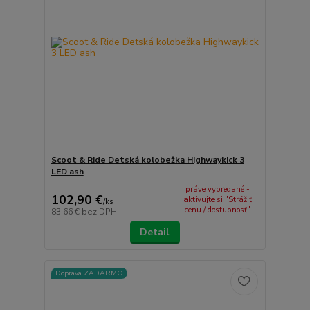
Scoot & Ride Detská kolobežka Highwaykick 3
LED ash
práve vypredané -
102,90 €
aktivujte si "Strážiť
/
ks
cenu / dostupnosť"
83,66 €
bez DPH
Detail
Doprava ZADARMO