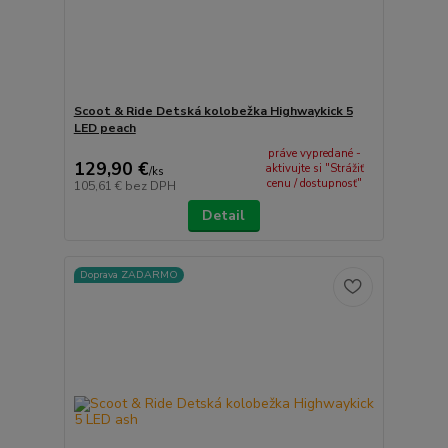
Scoot & Ride Detská kolobežka Highwaykick 5
LED peach
práve vypredané -
129,90 €
aktivujte si "Strážiť
/
ks
cenu / dostupnosť"
105,61 €
bez DPH
Detail
Doprava ZADARMO