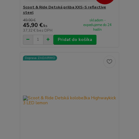
Scoot & Ride Detská prilba XXS-S reflective
steel
49,90 €
skladom -
45,90 €
expedujeme do 24
/
ks
hodín
37,32 €
bez DPH
Pridať do košíka
Doprava ZADARMO