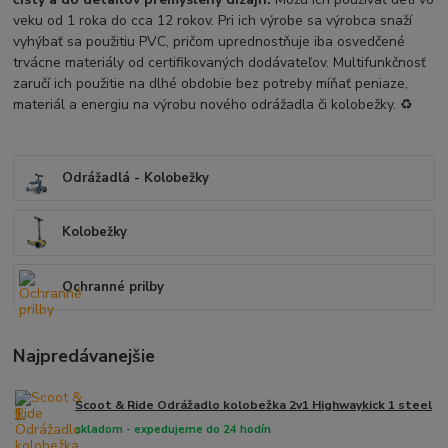
veku od 1 roka do cca 12 rokov. Pri ich výrobe sa výrobca snaží
vyhýbať sa použitiu PVC, pričom uprednostňuje iba osvedčené
trvácne materiály od certifikovaných dodávateľov. M
ultifunkčnosť
zaručí ich použitie na dlhé obdobie bez potreby míňať peniaze,
materiál a energiu na výrobu nového odrážadla či kolobežky. ♻️
Odrážadlá - Kolobežky
Kolobežky
Ochranné prilby
Najpredávanejšie
Scoot & Ride Odrážadlo kolobežka 2v1 Highwaykick 1 steel
1.
skladom - expedujeme do 24 hodín