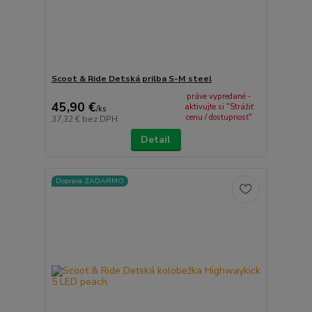
Scoot & Ride Detská prilba S-M steel
práve vypredané -
45,90 €
aktivujte si "Strážiť
/
ks
cenu / dostupnosť"
37,32 €
bez DPH
Detail
Doprava ZADARMO