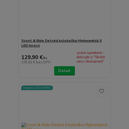
Scoot & Ride Detská kolobežka Highwaykick 5
LED forest
práve vypredané -
129,90 €
aktivujte si "Strážiť
/
ks
cenu / dostupnosť"
105,61 €
bez DPH
Detail
Doprava ZADARMO