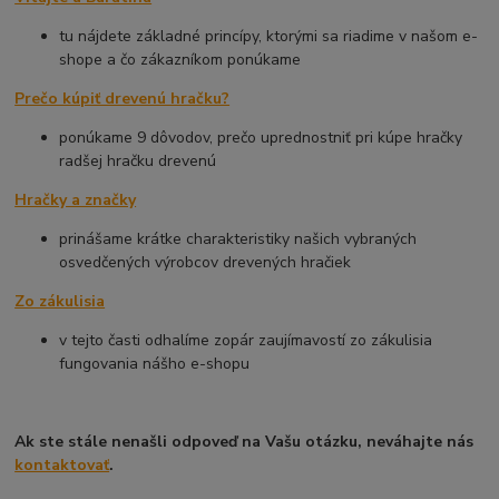
tu nájdete základné princípy, ktorými sa riadime v našom e-
shope a čo zákazníkom ponúkame
Prečo kúpiť drevenú hračku?
ponúkame 9 dôvodov, prečo uprednostniť pri kúpe hračky
radšej hračku drevenú
Hračky a značky
prinášame krátke charakteristiky našich vybraných
osvedčených výrobcov drevených hračiek
Zo zákulisia
v tejto časti odhalíme zopár zaujímavostí zo zákulisia
fungovania nášho e-shopu
Ak ste stále nenašli odpoveď na Vašu otázku, neváhajte nás
kontaktovať
.