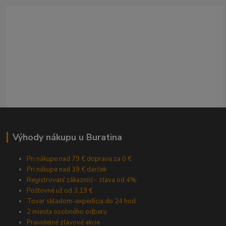
Výhody nákupu u Buratina
Pri nákupe nad 79 € doprava za 0 €
Pri nákupe nad 39 € darček
Registrovaní zákazníci - zľava od 4%
Poštovné už od 3,19 €
Tovar skladom-expedícia do 24 hod.
2 miesta osobného odberu
Pravidelné zľavové akcie