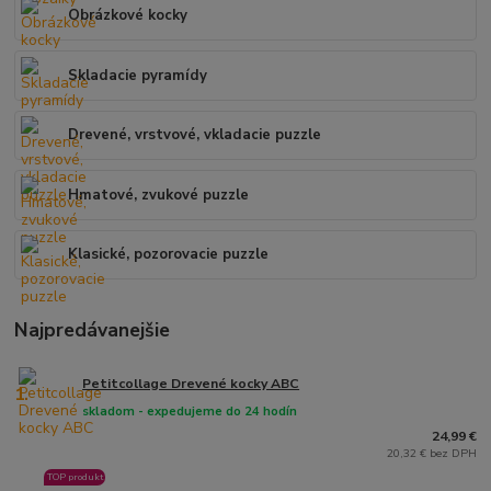
Obrázkové kocky
Skladacie pyramídy
Drevené, vrstvové, vkladacie puzzle
Hmatové, zvukové puzzle
Klasické, pozorovacie puzzle
Najpredávanejšie
Petitcollage Drevené kocky ABC
1.
skladom - expedujeme do 24 hodín
24,99 €
20,32 € bez DPH
TOP produkt