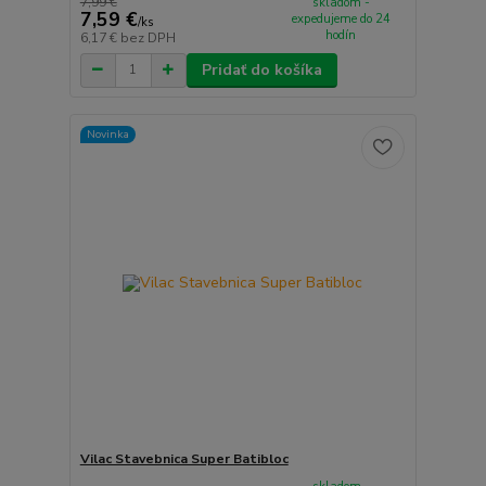
7,99 €
skladom -
7,59 €
expedujeme do 24
/
ks
hodín
6,17 €
bez DPH
Pridať do košíka
Novinka
Vilac Stavebnica Super Batibloc