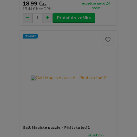
18,99 €
expedujeme do 24
/
ks
hodín
15,44 €
bez DPH
Pridať do košíka
Novinka
Galt Magické puzzle - Pirátska loď 2
skladom -