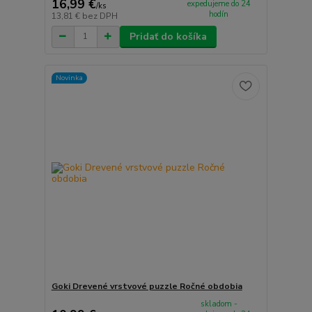
16,99 €
expedujeme do 24
/
ks
hodín
13,81 €
bez DPH
Pridať do košíka
Novinka
Goki Drevené vrstvové puzzle Ročné obdobia
skladom -