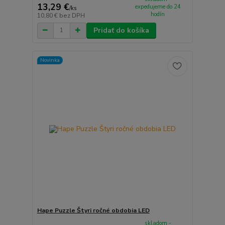
13,29 €
expedujeme do 24
/
ks
hodín
10,80 €
bez DPH
Pridať do košíka
Novinka
Hape Puzzle Štyri ročné obdobia LED
skladom -