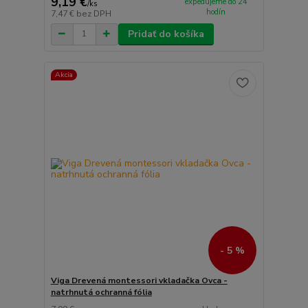
9,19 €
expedujeme do 24
/
ks
hodín
7,47 €
bez DPH
Pridať do košíka
Akcia
- 5 %
Viga Drevená montessori vkladačka Ovca -
natrhnutá ochranná fólia