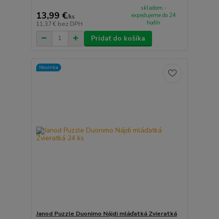
skladom -
13,99 €
expedujeme do 24
/
ks
hodín
11,37 €
bez DPH
Pridať do košíka
Novinka
Janod Puzzle Duonimo Nájdi mláďatká Zvieratká