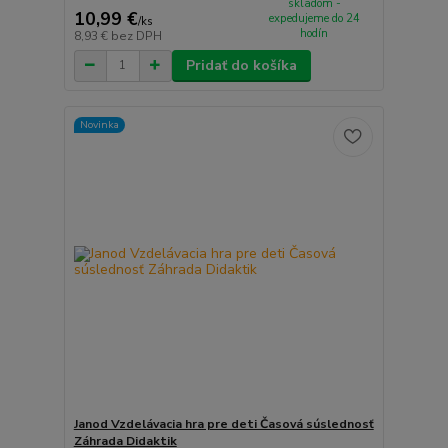
skladom -
10,99 €
expedujeme do 24
/
ks
hodín
8,93 €
bez DPH
Pridať do košíka
Novinka
Janod Vzdelávacia hra pre deti Časová súslednosť
Záhrada Didaktik