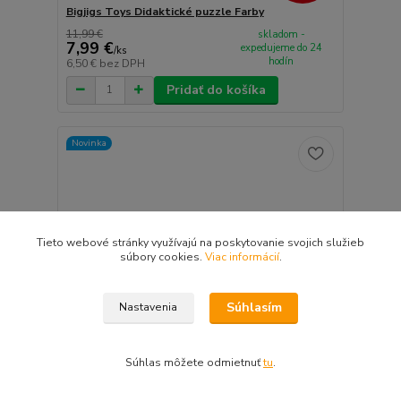
Bigjigs Toys Didaktické puzzle Farby
11,99 €
skladom -
7,99 €
expedujeme do 24
/
ks
hodín
6,50 €
bez DPH
Pridať do košíka
Novinka
Tieto webové stránky využívajú na poskytovanie svojich služieb
súbory cookies.
Viac informácií
.
Súhlasím
Nastavenia
Súhlas môžete odmietnuť
tu
.