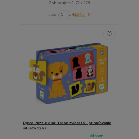
Zobrazujem 1-72 z 229
strana
z 4
ďalšie
Djeco Puzzle duo: Tiene zvieratá - priraďovanie
siluety 12 ks
skladom -