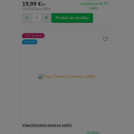
19,99 €
expedujeme do 24
/
ks
hodín
16,25 €
bez DPH
Pridať do košíka
TOP produkt
Novinka
Viga Drevené pexeso veľké
skladom -