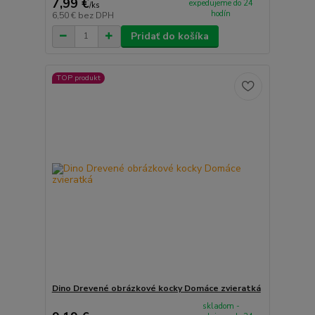
7,99 €
expedujeme do 24
/
ks
hodín
6,50 €
bez DPH
Pridať do košíka
TOP produkt
Dino Drevené obrázkové kocky Domáce zvieratká
skladom -