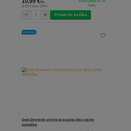
10,99 €
expedujeme do 24
/
ks
hodín
8,93 €
bez DPH
Pridať do košíka
Novinka
Goki Drevené vrstvové puzzle Ako rastie
mrkvička