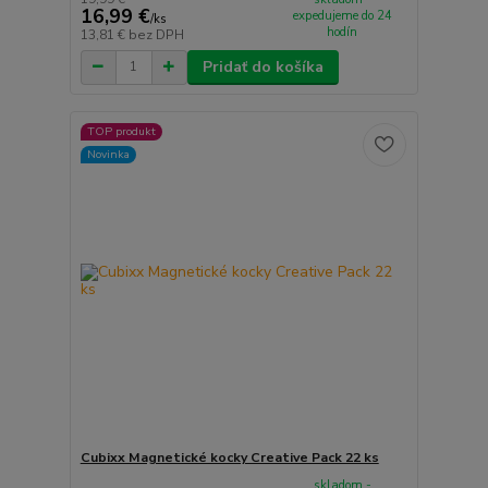
16,99 €
expedujeme do 24
/
ks
hodín
13,81 €
bez DPH
Pridať do košíka
TOP produkt
Novinka
Cubixx Magnetické kocky Creative Pack 22 ks
skladom -