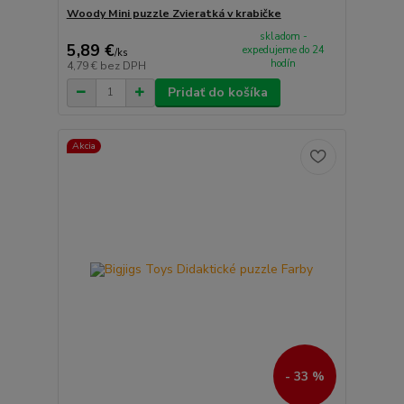
Woody Mini puzzle Zvieratká v krabičke
skladom -
5,89 €
expedujeme do 24
/
ks
hodín
4,79 €
bez DPH
Pridať do košíka
Akcia
- 33 %