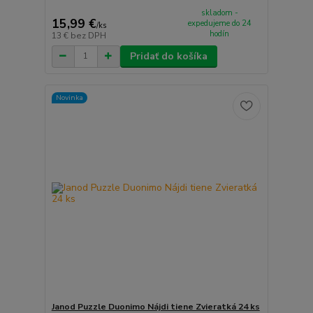
skladom -
15,99 €
expedujeme do 24
/
ks
hodín
13 €
bez DPH
Pridať do košíka
Novinka
Janod Puzzle Duonimo Nájdi tiene Zvieratká 24 ks