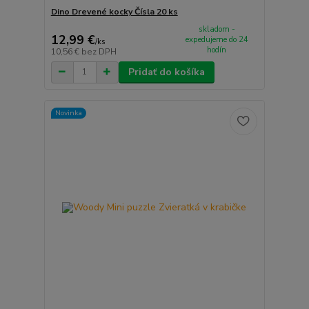
Dino Drevené kocky Čísla 20 ks
skladom -
12,99 €
expedujeme do 24
/
ks
hodín
10,56 €
bez DPH
Pridať do košíka
Novinka