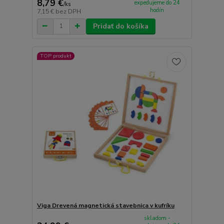
8,79 €
expedujeme do 24
/
ks
hodín
7,15 €
bez DPH
Pridať do košíka
TOP produkt
Viga Drevená magnetická stavebnica v kufríku
skladom -