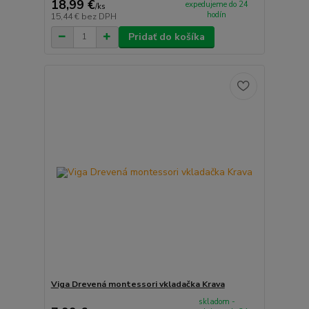
18,99 €
expedujeme do 24
/
ks
hodín
15,44 €
bez DPH
Pridať do košíka
Viga Drevená montessori vkladačka Krava
skladom -