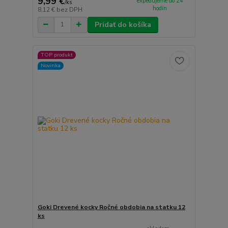
9,99 €
expedujeme do 24
/
ks
hodín
8,12 €
bez DPH
Pridať do košíka
TOP produkt
Novinka
Goki Drevené kocky Ročné obdobia na statku 12
ks