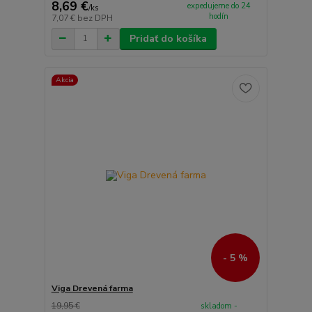
8,69 €
expedujeme do 24
/
ks
hodín
7,07 €
bez DPH
Pridať do košíka
Akcia
- 5 %
Viga Drevená farma
19,95 €
skladom -