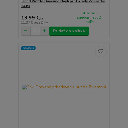
Janod Puzzle Duonimo Nájdi protiklady Zvieratká
24 ks
skladom -
13,99 €
expedujeme do 24
/
ks
hodín
11,37 €
bez DPH
Pridať do košíka
Novinka