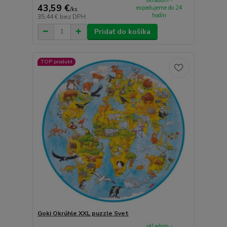
skladom -
43,59 €
expedujeme do 24
/
ks
hodín
35,44 €
bez DPH
Pridať do košíka
TOP produkt
Goki Okrúhle XXL puzzle Svet
skladom -