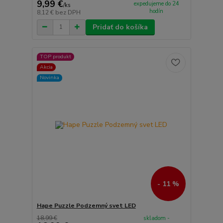
9,99 €
expedujeme do 24
/
ks
hodín
8,12 €
bez DPH
Pridať do košíka
TOP produkt
Akcia
Novinka
- 11 %
Hape Puzzle Podzemný svet LED
18,99 €
skladom -