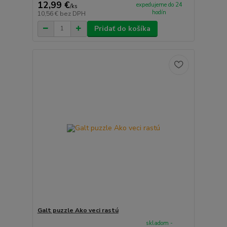
12,99 €
expedujeme do 24
/
ks
hodín
10,56 €
bez DPH
Pridať do košíka
Galt puzzle Ako veci rastú
skladom -