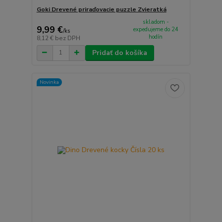
Goki Drevené priraďovacie puzzle Zvieratká
skladom -
9,99 €
expedujeme do 24
/
ks
hodín
8,12 €
bez DPH
Pridať do košíka
Novinka