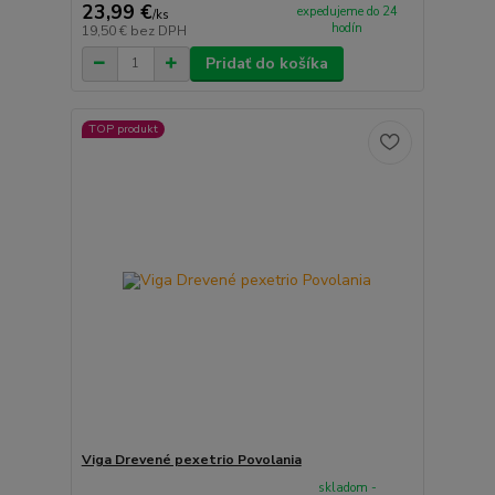
23,99 €
expedujeme do 24
/
ks
hodín
19,50 €
bez DPH
Pridať do košíka
TOP produkt
Viga Drevené pexetrio Povolania
skladom -