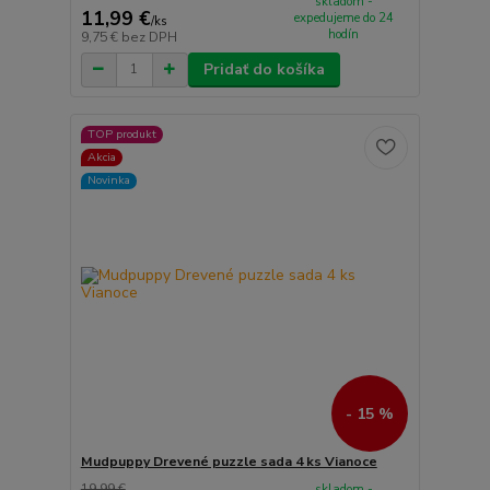
skladom -
11,99 €
expedujeme do 24
/
ks
hodín
9,75 €
bez DPH
Pridať do košíka
TOP produkt
Akcia
Novinka
- 15 %
Mudpuppy Drevené puzzle sada 4 ks Vianoce
19,99 €
skladom -