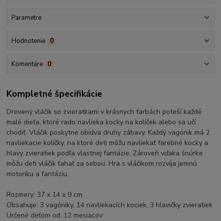
Parametre
Hodnotenie
0
Komentáre
0
Kompletné špecifikácie
Drevený vláčik so zvieratkami v krásnych farbách poteší každé
malé dieťa, ktoré rado navlieka kocky na kolíček alebo sa učí
chodiť. Vláčik poskytne obidva druhy zábavy. Každý vagónik má 2
navliekacie kolíčky, na ktoré deti môžu navliekať farebné kocky a
hlavy zvieratiek podľa vlastnej fantázie. Zároveň vďaka šnúrke
môžu deti vláčik ťahať za sebou. Hra s vláčikom rozvíja jemnú
motoriku a fantáziu.
Rozmery: 37 x 14 x 9 cm
Obsahuje: 3 vagóniky, 14 navliekacích kociek, 3 hlavičky zvieratiek
Určené deťom od: 12 mesiacov