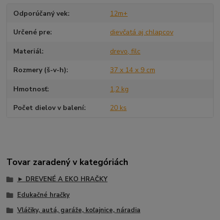
Odporúčaný vek
12m+
Určené pre
dievčatá aj chlapcov
Materiál
drevo, filc
Rozmery (š-v-h)
37 x 14 x 9 cm
Hmotnosť
1,2 kg
Počet dielov v balení
20 ks
Tovar zaradený v kategóriách
► DREVENÉ A EKO HRAČKY
Edukačné hračky
Vláčiky, autá, garáže, koľajnice, náradia