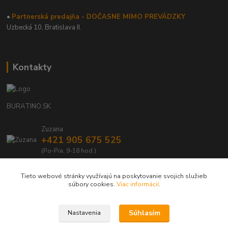
•
Partnerská predajňa - DOČASNE MIMO PREVÁDZKY
Uzbecká 10, Bratislava II.
Kontakty
BURATINO.SK
Zuzana
+421 905 675 525
(Po-Pia, 9-18 hod.)
info@buratino.sk
Tieto webové stránky využívajú na poskytovanie svojich služieb
súbory cookies.
Viac informácií
.
Súhlasím
Nastavenia