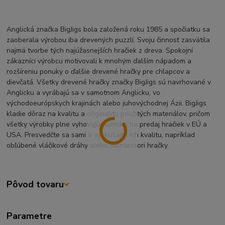
Anglická značka BigJigs bola založená roku 1985 a spočiatku sa
zaoberala výrobou iba drevených puzzlí. Svoju činnosť zasvätila
najmä tvorbe tých najúžasnejších hračiek z dreva. Spokojní
zákazníci výrobcu motivovali k mnohým ďalším nápadom a
rozšíreniu ponuky o ďalšie drevené hračky pre chlapcov a
dievčatá. Všetky drevené hračky značky BigJigs sú navrhované v
Anglicku a vyrábajú sa v samotnom Anglicku, vo
východoeurópskych krajinách alebo juhovýchodnej Ázii. BigJigs
kladie dôraz na kvalitu a originalitu použitých materiálov, pričom
všetky výrobky plne vyhovujú normám na predaj hračiek v EÚ a
USA. Presvedčte sa sami a vyskúšajte ich kvalitu, napríklad
obľúbené vláčikové dráhy alebo Montessori hračky.
Pôvod tovaru
Parametre