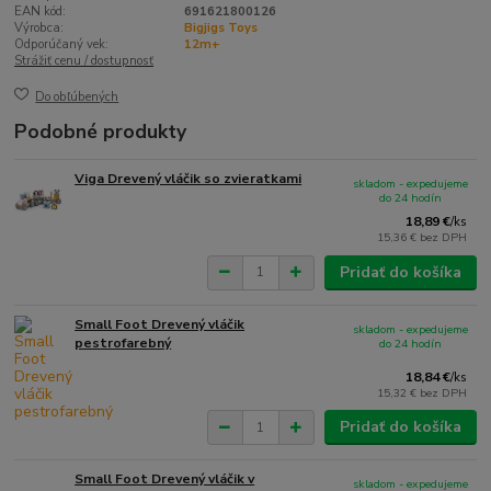
EAN kód:
691621800126
Výrobca:
Bigjigs Toys
Odporúčaný vek:
12m+
Strážiť cenu / dostupnosť
Do obľúbených
Podobné produkty
Viga Drevený vláčik so zvieratkami
skladom - expedujeme
do 24 hodín
18,89 €
/
ks
15,36 €
bez DPH
Pridať do košíka
Small Foot Drevený vláčik
skladom - expedujeme
pestrofarebný
do 24 hodín
18,84 €
/
ks
15,32 €
bez DPH
Pridať do košíka
Small Foot Drevený vláčik v
skladom - expedujeme