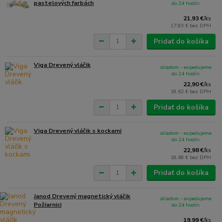
pastelových farbách
do 24 hodín
21,93 €
/
ks
17,83 €
bez DPH
Pridať do košíka
Viga Drevený vláčik
skladom - expedujeme
do 24 hodín
22,90 €
/
ks
18,62 €
bez DPH
Pridať do košíka
Viga Drevený vláčik s kockami
skladom - expedujeme
do 24 hodín
22,98 €
/
ks
18,68 €
bez DPH
Pridať do košíka
Janod Drevený magnetický vláčik
skladom - expedujeme
Požiarnici
do 24 hodín
19,99 €
/
ks