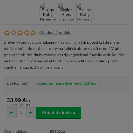
Ohodnotiť produkt
Drevený vláčik so zvieratkami v krásnych farbách poteší každé malé
dieťa, ktoré rado navlieka kocky na kolíček alebo sa učí chodiť. Vláčik
poskytne obidva druhy zábavy. Každý vagónik má 2 navliekacie kolíčky,
na ktoré deti môžu navliekať farebné kocky a hlavy zvieratiek podľa
vlastnej fantázie. Záro...
celý popis
Dostupnosť
skladom - expedujeme do 24 hodín
33,99 €
/
ks
27,63 €
bez DPH
Pridať do košíka
Číslo produktu:
BB32012