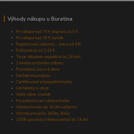
Výhody nákupu u Buratina
Pri nákupe nad 79 € doprava za 0 €
Pri nákupe nad 39 € darček
Registrovaní zákazníci - zľava od 4%
Poštovné už od 3,19 €
Tovar skladom-expedícia do 24 hod.
2 miesta osobného odberu
Pravidelné zľavové akcie
Darčekové poukazy
Certifikované a bezpečné hračky
Udržateľný e-shop
Veľký výber značiek
Poradenstvo pri výbere hračky
Výmena tovaru do 30 dní zadarmo
Výhody pre jasle, škôlky, školy
100% garancia vrátenia peňazí do 14 dní