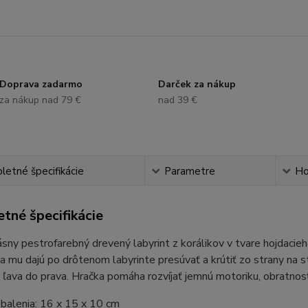
Doprava zadarmo
Darček za nákup
za nákup nad 79 €
nad 39 €
etné špecifikácie
Parametre
Ho
tné špecifikácie
sny pestrofarebný drevený labyrint z korálikov v tvare hojdacieh
sa mu dajú po drôtenom labyrinte presúvať a krútiť zo strany na 
 ľava do prava. Hračka pomáha rozvíjať jemnú motoriku, obratnosť
balenia: 16 x 15 x 10 cm