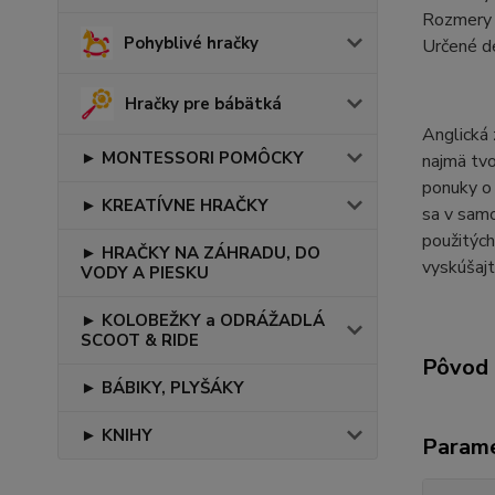
Rozmery l
Pohyblivé hračky
Určené d
Hračky pre bábätká
Anglická 
► MONTESSORI POMÔCKY
najmä tvo
ponuky o 
► KREATÍVNE HRAČKY
sa v samo
použitých
► HRAČKY NA ZÁHRADU, DO
vyskúšajt
VODY A PIESKU
► KOLOBEŽKY a ODRÁŽADLÁ
SCOOT & RIDE
Pôvod 
► BÁBIKY, PLYŠÁKY
► KNIHY
Param