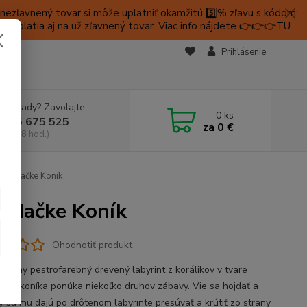
ezľavnený tovar si môže uplatniť okamžitú 5️⃣% zľavu s kódom:
é platia aj na už zľavnený tovar. Viac info nájdete 👉👉👉TU
KTY
Prihlásenie
e si rady? Zavolajte.
0
ks
 905 675 525
za
0 €
a, 9-18 hod.)
a hojdačke Koník
ojdačke Koník
Ohodnotiť produkt
krásny pestrofarebný drevený labyrint z korálikov v tvare
ieho koníka ponúka niekoľko druhov zábavy. Vie sa hojdať a
ky sa mu dajú po drôtenom labyrinte presúvať a krútiť zo strany