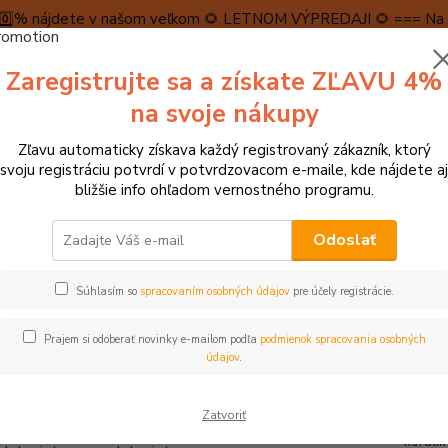
5️⃣0️⃣% nájdete v našom veľkom 🌻 LETNOM VÝPREDAJI 🌻 === Na n
máme teraz pripravené špeciálne zľavy až do výšky 1️⃣5️⃣% , ktor
Zaregistrujte sa a získate ZĽAVU 4%
PRAVA A PLATBA
RECENZIE
👉VRÁTENIE TOVARU👈
KONTA
na svoje nákupy
Zľavu automaticky získava každý registrovaný zákazník, ktorý
Neviet
svoju registráciu potvrdí v potvrdzovacom e-maile, kde nájdete aj
Hľadať
+421
bližšie info ohľadom vernostného programu.
(Po-Pi
Odoslať
dukačné hračky
Motorické hračky
Bigjigs Baby Motorický labyrint n
Súhlasím so
spracovaním osobných údajov
pre účely registrácie.
igs Baby Motorický labyrint na h
Prajem si odoberať novinky e-mailom podľa
podmienok spracovania osobných
údajov
.
Tento 
Zatvoriť
hojdac
koráli