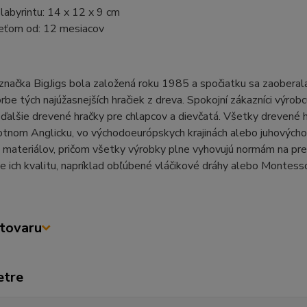
abyrintu: 14 x 12 x 9 cm
eťom od: 12 mesiacov
značka BigJigs bola založená roku 1985 a spočiatku sa zaoberala 
rbe tých najúžasnejších hračiek z dreva. Spokojní zákazníci výro
ďalšie drevené hračky pre chlapcov a dievčatá. Všetky drevené h
tnom Anglicku, vo východoeurópskych krajinách alebo juhovýchodnej
 materiálov, pričom všetky výrobky plne vyhovujú normám na pre
e ich kvalitu, napríklad obľúbené vláčikové dráhy alebo Montesso
tovaru
etre