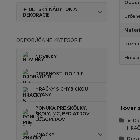
Odpor
► DETSKÝ NÁBYTOK A
DEKORÁCIE
Určen
Materi
ODPORÚČANÉ KATEGÓRIE
Rozmer
NOVINKY
Hmotn
DROBNOSTI DO 10 €
HRAČKY S CHYBIČKOU
KRÁSY
Tovar 
PONUKA PRE ŠKÔLKY,
ŠKOLY, MC, PEDIATROV,
LOGOPÉDOV
► DR
HRA
ZNAČKY
Drevo