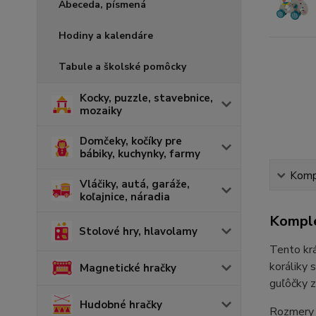
Abeceda, písmená
Hodiny a kalendáre
Tabule a školské pomôcky
Kocky, puzzle, stavebnice,
mozaiky
Domčeky, kočíky pre
bábiky, kuchynky, farmy
Kompl
Vláčiky, autá, garáže,
koľajnice, náradia
Komple
Stolové hry, hlavolamy
Tento krá
koráliky 
Magnetické hračky
guľôčky z
Hudobné hračky
Rozmery 