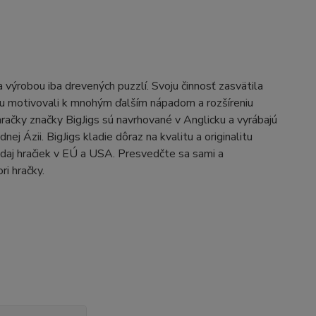
výrobou iba drevených puzzlí. Svoju činnosť zasvätila
bcu motivovali k mnohým ďalším nápadom a rozšíreniu
račky značky BigJigs sú navrhované v Anglicku a vyrábajú
 Ázii. BigJigs kladie dôraz na kvalitu a originalitu
daj hračiek v EÚ a USA. Presvedčte sa sami a
ri hračky.