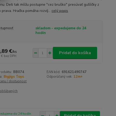
anu. Deti tak môžu postupne "cez bruško" presúvať guľôčky z
o prava. Hračka pomáha rozvíj...
celý popis
tupnosť
skladom - expedujeme do 24
hodín
,89 €
/
ks
Pridať do košíka
 €
bez DPH
roduktu:
BB074
EAN kód:
691621490747
a:
Bigjigs Toys
Odporúčaný vek:
12m+
 cenu / dostupnosť
obľúbených
pedujeme do 24 hodín
Pridať do košíka