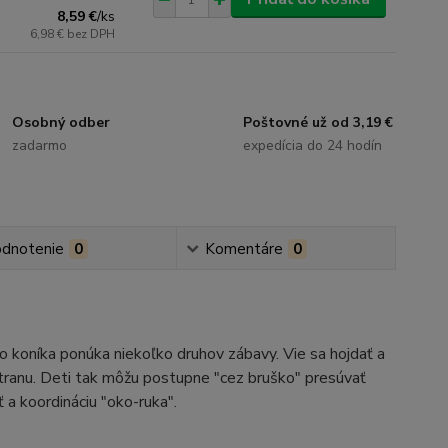
8,59 €
/
ks
6,98 €
bez DPH
Osobný odber
Poštovné už od 3,19 €
zadarmo
expedícia do 24 hodín
dnotenie
0
Komentáre
0
o koníka ponúka niekoľko druhov zábavy. Vie sa hojdať a
stranu. Deti tak môžu postupne "cez bruško" presúvať
 a koordináciu "oko-ruka".