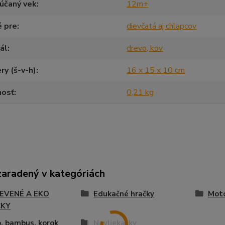
účaný vek
12m+
é pre
dievčatá aj chlapcov
ál
drevo, kov
y (š-v-h)
16 x 15 x 10 cm
osť
0,21 kg
zaradený v kategóriách
EVENÉ A EKO
Edukačné hračky
Moto
ČKY
, bambus, korok
Navliekačky