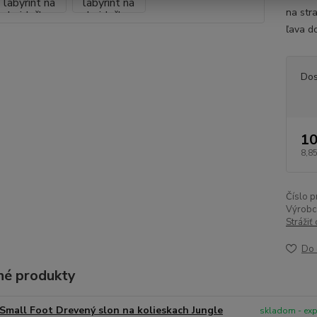
na str
ľava d
Dos
10
8,85
Číslo p
Výrobc
Strážiť
Do 
é produkty
Small Foot Drevený slon na kolieskach Jungle
skladom - ex