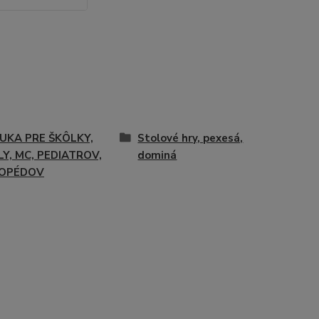
UKA PRE ŠKÔLKY,
Stolové hry, pexesá,
Y, MC, PEDIATROV,
dominá
OPÉDOV