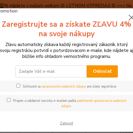
5️⃣0️⃣% nájdete v našom veľkom 🌻 LETNOM VÝPREDAJI 🌻 === Na n
máme teraz pripravené špeciálne zľavy až do výšky 1️⃣5️⃣% , ktor
Zaregistrujte sa a získate ZĽAVU 4%
PRAVA A PLATBA
RECENZIE
👉VRÁTENIE TOVARU👈
KONTA
na svoje nákupy
Zľavu automaticky získava každý registrovaný zákazník, ktorý
Neviet
svoju registráciu potvrdí v potvrdzovacom e-maile, kde nájdete aj
Hľadať
+421
bližšie info ohľadom vernostného programu.
(Po-Pi
Odoslať
tolové hry, hlavolamy
Stolové hry, pexesá, dominá
Bigjigs Toys Dr
Súhlasím so
spracovaním osobných údajov
pre účely registrácie.
igs Toys Drevené šachy a dáma
Prajem si odoberať novinky e-mailom podľa
podmienok spracovania osobných
- 9 %
údajov
.
Súprav
Zatvoriť
šachmi
strate