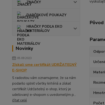
vyskúšajt
ZNAČKY
DARČEKOVÉ POUKAZY
Pôvod 
HRAČKY PODĽA EKO
MATERIÁLOV
Param
Novinky
Odpor
05.09.2023
Určen
Získali sme certifikát UDRŽATEĽNÝ
E-SHOP
Materi
S radosťou vám oznamujeme, že sa nám
Rozmer
podarilo splniť všetky kritériá a získať
certifikát Udržateľný e-shop, ktorý je
Hmotn
udeľovaný e-shopom s uvedomelým p...
čítať celé
Počet 