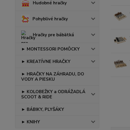
Hudobné hračky
Pohyblivé hračky
Hračky pre bábätká
► MONTESSORI POMÔCKY
► KREATÍVNE HRAČKY
► HRAČKY NA ZÁHRADU, DO
VODY A PIESKU
► KOLOBEŽKY a ODRÁŽADLÁ
SCOOT & RIDE
► BÁBIKY, PLYŠÁKY
► KNIHY