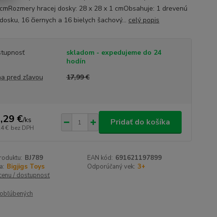
 cmRozmery hracej dosky: 28 x 28 x 1 cmObsahuje: 1 drevenú
 dosku, 16 čiernych a 16 bielych šachový...
celý popis
tupnosť
skladom - expedujeme do 24
hodín
a pred zľavou
17,99 €
,29 €
/
ks
Pridať do košíka
24 €
bez DPH
roduktu:
BJ789
EAN kód:
691621197899
a:
Bigjigs Toys
Odporúčaný vek:
3+
 cenu / dostupnosť
obľúbených