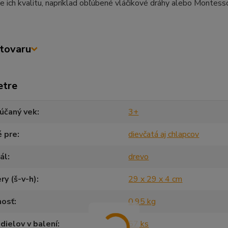
e ich kvalitu, napríklad obľúbené vláčikové dráhy alebo Montesso
tovaru
etre
účaný vek
3+
é pre
dievčatá aj chlapcov
ál
drevo
y (š-v-h)
29 x 29 x 4 cm
osť
0,95 kg
dielov v balení
57 ks