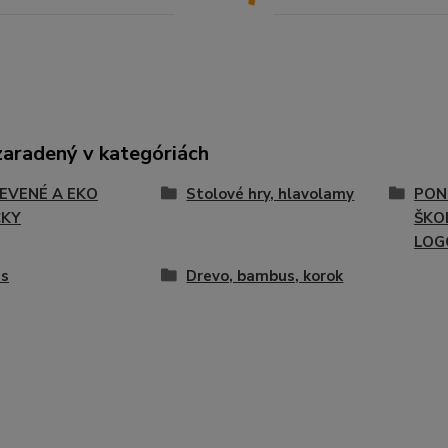
zaradený v kategóriách
EVENÉ A EKO
Stolové hry, hlavolamy
PON
ČKY
ŠKOL
LOG
gs
Drevo, bambus, korok