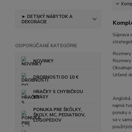
Kompl
► DETSKÝ NÁBYTOK A
Komple
DEKORÁCIE
Súprava d
strategic
ODPORÚČANÉ KATEGÓRIE
Rozmery 
Rozmery 
NOVINKY
Obsahuje:
Určené d
DROBNOSTI DO 10 €
HRAČKY S CHYBIČKOU
KRÁSY
Anglická 
najmä tvo
PONUKA PRE ŠKÔLKY,
ponuky o 
ŠKOLY, MC, PEDIATROV,
sa v samo
LOGOPÉDOV
použitých