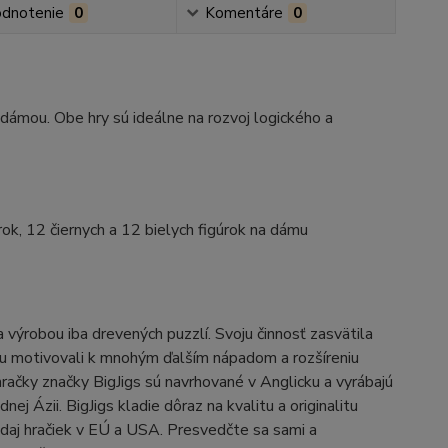
dnotenie
0
Komentáre
0
 dámou. Obe hry sú ideálne na rozvoj logického a
rok, 12 čiernych a 12 bielych figúrok na dámu
výrobou iba drevených puzzlí. Svoju činnosť zasvätila
bcu motivovali k mnohým ďalším nápadom a rozšíreniu
račky značky BigJigs sú navrhované v Anglicku a vyrábajú
 Ázii. BigJigs kladie dôraz na kvalitu a originalitu
daj hračiek v EÚ a USA. Presvedčte sa sami a