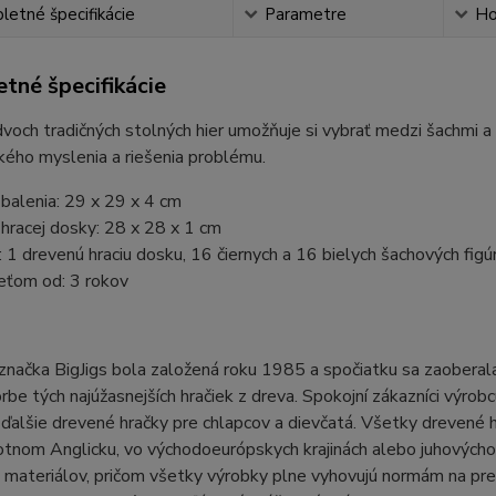
etné špecifikácie
Parametre
Ho
tné špecifikácie
voch tradičných stolných hier umožňuje si vybrať medzi šachmi a
kého myslenia a riešenia problému.
balenia: 29 x 29 x 4 cm
hracej dosky: 28 x 28 x 1 cm
 1 drevenú hraciu dosku, 16 čiernych a 16 bielych šachových figú
eťom od: 3 rokov
značka BigJigs bola založená roku 1985 a spočiatku sa zaoberala 
rbe tých najúžasnejších hračiek z dreva. Spokojní zákazníci výro
ďalšie drevené hračky pre chlapcov a dievčatá. Všetky drevené h
tnom Anglicku, vo východoeurópskych krajinách alebo juhovýchodnej
 materiálov, pričom všetky výrobky plne vyhovujú normám na pre