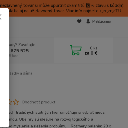
ezľavnený tovar si môže uplatniť okamžitú 5️⃣% zľavu s kódom:
é platia aj na už zľavnený tovar. Viac info nájdete 👉👉👉TU
KTY
Prihlásenie
e si rady? Zavolajte.
0
ks
 905 675 525
za
0 €
a, 9-18 hod.)
evené šachy a dáma
Ohodnotiť produkt
a dvoch tradičných stolných hier umožňuje si vybrať medzi
 a dámou. Obe hry sú ideálne na rozvoj logického a
gického myslenia a riešenia problému. Rozmery balenia: 29 x