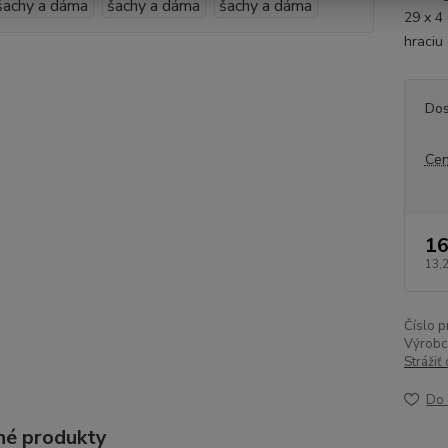
29 x 4
hraciu
Dos
Cen
16
13,
Číslo p
Výrobc
Strážiť
Do 
é produkty