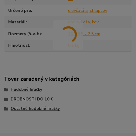
Určené pre
dievčatá aj chlapcov
Materiál
drevo, koža, kov
Rozmery (š-v-h)
15 x 8,5 x 2,5 cm
Hmotnosť
0,1 kg
Tovar zaradený v kategóriách
Hudobné hračky
DROBNOSTI DO 10 €
Ostatné hudobné hračky