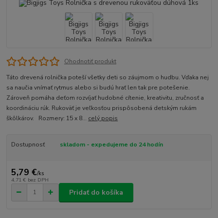
Ohodnotiť produkt
Táto drevená rolnička poteší všetky deti so záujmom o hudbu. Vďaka nej
sa naučia vnímať rytmus alebo si budú hrať len tak pre potešenie.
Zároveň pomáha deťom rozvíjať hudobné cítenie, kreativitu, zručnosť a
koordináciu rúk. Rukoväť je veľkosťou prispôsobená detským rukám
škôlkárov. Rozmery: 15 x 8...
celý popis
Dostupnosť
skladom - expedujeme do 24 hodín
5,79 €
/
ks
4,71 €
bez DPH
Pridať do košíka