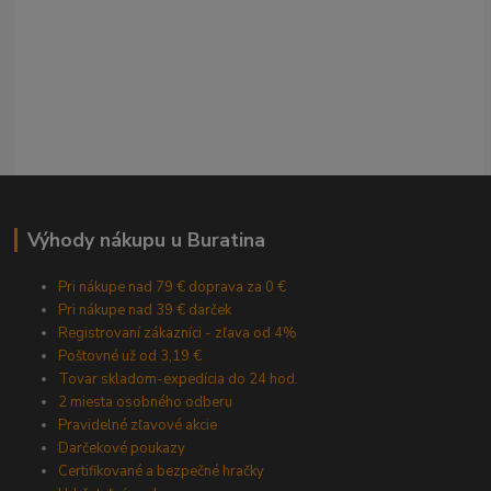
Výhody nákupu u Buratina
Pri nákupe nad 79 € doprava za 0 €
Pri nákupe nad 39 € darček
Registrovaní zákazníci - zľava od 4%
Poštovné už od 3,19 €
Tovar skladom-expedícia do 24 hod.
2 miesta osobného odberu
Pravidelné zľavové akcie
Darčekové poukazy
Certifikované a bezpečné hračky