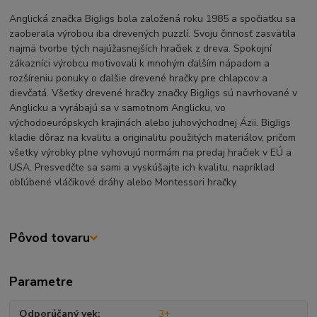
Anglická značka BigJigs bola založená roku 1985 a spočiatku sa
zaoberala výrobou iba drevených puzzlí. Svoju činnosť zasvätila
najmä tvorbe tých najúžasnejších hračiek z dreva. Spokojní
zákazníci výrobcu motivovali k mnohým ďalším nápadom a
rozšíreniu ponuky o ďalšie drevené hračky pre chlapcov a
dievčatá. Všetky drevené hračky značky BigJigs sú navrhované v
Anglicku a vyrábajú sa v samotnom Anglicku, vo
východoeurópskych krajinách alebo juhovýchodnej Ázii. BigJigs
kladie dôraz na kvalitu a originalitu použitých materiálov, pričom
všetky výrobky plne vyhovujú normám na predaj hračiek v EÚ a
USA. Presvedčte sa sami a vyskúšajte ich kvalitu, napríklad
obľúbené vláčikové dráhy alebo Montessori hračky.
Pôvod tovaru
Parametre
Odporúčaný vek
3+