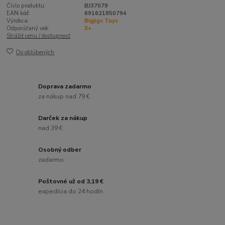
Číslo produktu:
BJ37079
EAN kód:
691621850794
Výrobca:
Bigjigs Toys
Odporúčaný vek:
3+
Strážiť cenu / dostupnosť
Do obľúbených
Doprava zadarmo
za nákup nad 79 €
Darček za nákup
nad 39 €
Osobný odber
zadarmo
Poštovné už od 3,19 €
expedícia do 24 hodín