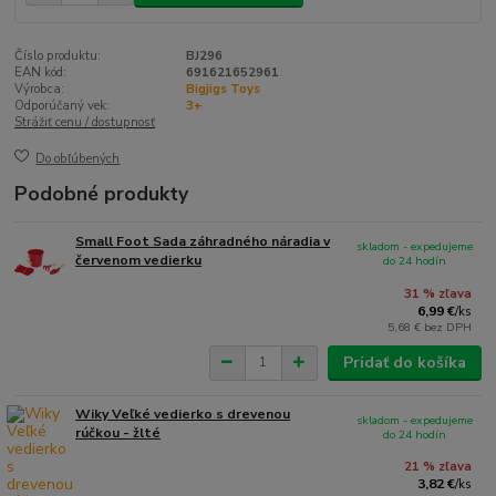
Číslo produktu:
BJ296
EAN kód:
691621652961
Výrobca:
Bigjigs Toys
Odporúčaný vek:
3+
Strážiť cenu / dostupnosť
Do obľúbených
Podobné produkty
Small Foot Sada záhradného náradia v
skladom - expedujeme
červenom vedierku
do 24 hodín
31 % zľava
6,99 €
/
ks
5,68 €
bez DPH
Pridať do košíka
Wiky Veľké vedierko s drevenou
skladom - expedujeme
rúčkou - žlté
do 24 hodín
21 % zľava
3,82 €
/
ks