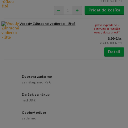
3,11 €
bez DPH
Pridať do košíka
Woody Záhradné vedierko - žlté
práve vypredané -
aktivujte si "Strážiť
cenu / dostupnosť"
3,99 €
/
ks
3,24 €
bez DPH
Detail
Doprava zadarmo
za nákup nad 79 €
Darček za nákup
nad 39 €
Osobný odber
zadarmo