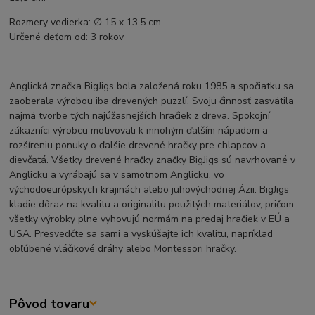
Rozmery vedierka: ∅ 15 x 13,5 cm
Určené deťom od: 3 rokov
Anglická značka BigJigs bola založená roku 1985 a spočiatku sa
zaoberala výrobou iba drevených puzzlí. Svoju činnosť zasvätila
najmä tvorbe tých najúžasnejších hračiek z dreva. Spokojní
zákazníci výrobcu motivovali k mnohým ďalším nápadom a
rozšíreniu ponuky o ďalšie drevené hračky pre chlapcov a
dievčatá. Všetky drevené hračky značky BigJigs sú navrhované v
Anglicku a vyrábajú sa v samotnom Anglicku, vo
východoeurópskych krajinách alebo juhovýchodnej Ázii. BigJigs
kladie dôraz na kvalitu a originalitu použitých materiálov, pričom
všetky výrobky plne vyhovujú normám na predaj hračiek v EÚ a
USA. Presvedčte sa sami a vyskúšajte ich kvalitu, napríklad
obľúbené vláčikové dráhy alebo Montessori hračky.
Pôvod tovaru