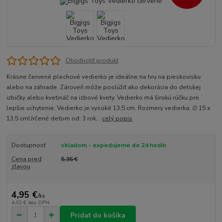
Ohodnotiť produkt
Krásne červené plechové vedierko je ideálne na hru na pieskovisku
alebo na záhrade. Zároveň môže poslúžiť ako dekorácia do detskej
izbičky alebo kvetináč na izbové kvety. Vedierko má širokú rúčku pre
lepšie uchytenie. Vedierko je vysoké 13,5 cm. Rozmery vedierka: ∅ 15 x
13,5 cmUrčené deťom od: 3 rok...
celý popis
Dostupnosť
skladom - expedujeme do 24 hodín
Cena pred
5,35 €
zľavou
4,95 €
/
ks
4,02 €
bez DPH
Pridať do košíka