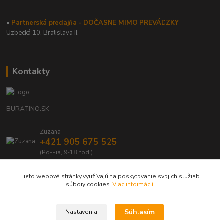
•
Partnerská predajňa - DOČASNE MIMO PREVÁDZKY
Uzbecká 10, Bratislava II.
Kontakty
BURATINO.SK
Zuzana
+421 905 675 525
(Po-Pia, 9-18 hod.)
info@buratino.sk
Tieto webové stránky využívajú na poskytovanie svojich služieb
súbory cookies.
Viac informácií
.
Súhlasím
Nastavenia