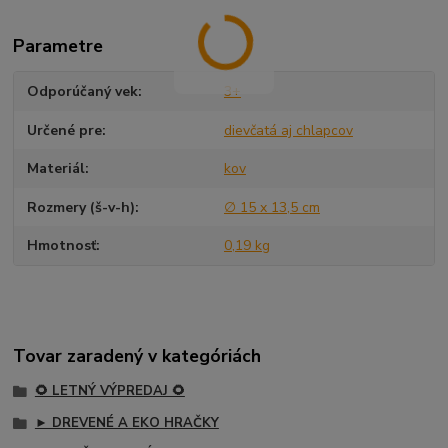
Parametre
Odporúčaný vek
3+
Určené pre
dievčatá aj chlapcov
Materiál
kov
Rozmery (š-v-h)
∅ 15 x 13,5 cm
Hmotnosť
0,19 kg
Tovar zaradený v kategóriách
🌻 LETNÝ VÝPREDAJ 🌻
► DREVENÉ A EKO HRAČKY