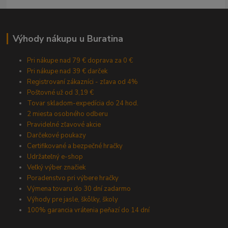
Výhody nákupu u Buratina
Pri nákupe nad 79 € doprava za 0 €
Pri nákupe nad 39 € darček
Registrovaní zákazníci - zľava od 4%
Poštovné už od 3,19 €
Tovar skladom-expedícia do 24 hod.
2 miesta osobného odberu
Pravidelné zľavové akcie
Darčekové poukazy
Certifikované a bezpečné hračky
Udržateľný e-shop
Veľký výber značiek
Poradenstvo pri výbere hračky
Výmena tovaru do 30 dní zadarmo
Výhody pre jasle, škôlky, školy
100% garancia vrátenia peňazí do 14 dní