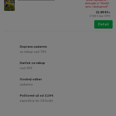
aktivujte si "Strážiť
cenu / dostupnosť"
21,99 €
/
ks
17,88 €
bez DPH
Detail
Doprava zadarmo
za nákup nad 79 €
Darček za nákup
nad 39 €
Osobný odber
zadarmo
Poštovné už od 3,19 €
expedícia do 24 hodín