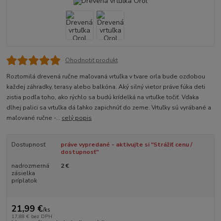
Ohodnotiť produkt
Roztomilá drevená ručne maľovaná vrtuľka v tvare orla bude ozdobou
každej záhradky, terasy alebo balkóna. Aký silný vietor práve fúka deti
zistia podľa toho, ako rýchlo sa budú krídelká na vrtuľke točiť. Vďaka
dlhej palici sa vrtuľka dá ľahko zapichnúť do zeme. Vrtuľky sú vyrábané a
maľované ručne -...
celý popis
Dostupnosť
práve vypredané - aktivujte si "Strážiť cenu /
dostupnosť"
nadrozmerná
2 €
zásielka
príplatok
21,99 €
/
ks
17,88 €
bez DPH