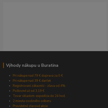
Výhody nákupu u Buratina
Pri nákupe nad 79 € doprava za 0 €
Pri nákupe nad 39 € darček
Registrovaní zákazníci - zľava od 4%
Poštovné už od 3,19 €
Tovar skladom-expedícia do 24 hod.
2 miesta osobného odberu
Pravidelné zľavové akcie