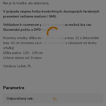
Nie je to hračka, ale dekorácia.
V prípade záujmu fotku konkrétnych dostupných farebných
prevedení zašleme mailom / SMS.
Vzhľadom k rozmerom palice je doprava možná iba cez
Slovenskú poštu a DPD kuriérom.
Rozmery vrtuľky: dĺžka max. 20 cm x výška max. 21 x šírka krídel
max. 42 cm (rozmery sa môžu mierne líšiť v závislosti od druhu
vrtuľky)
Dĺžka palice: 120 - 130 cm
Určené deťom od: 0 rokov
Výrobca: Lešek, PL
Parametre
Odporúčaný vek
0+