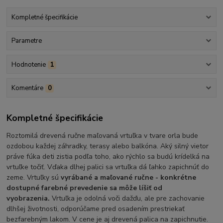
Kompletné špecifikácie
Parametre
Hodnotenie
1
Komentáre
0
Kompletné špecifikácie
Roztomilá drevená ručne maľovaná vrtuľka v tvare orla bude
ozdobou každej záhradky, terasy alebo balkóna. Aký silný vietor
práve fúka deti zistia podľa toho, ako rýchlo sa budú krídelká na
vrtuľke točiť. Vďaka dlhej palici sa vrtuľka dá ľahko zapichnúť do
zeme. Vrtuľky sú
vyrábané a maľované ručne - konkrétne
dostupné farebné prevedenie sa môže líšiť od
vyobrazenia.
Vrtuľka je odolná voči dažďu, ale pre zachovanie
dlhšej životnosti, odporúčame pred osadením prestriekať
bezfarebným lakom. V cene je aj drevená palica na zapichnutie.