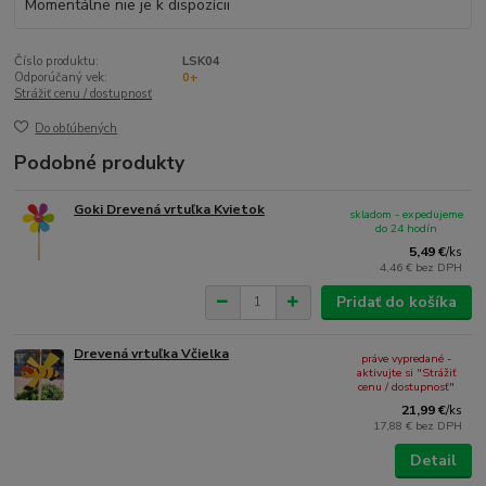
Momentálne nie je k dispozícii
Číslo produktu:
LSK04
Odporúčaný vek:
0+
Strážiť cenu / dostupnosť
Do obľúbených
Podobné produkty
Goki Drevená vrtuľka Kvietok
skladom - expedujeme
do 24 hodín
5,49 €
/
ks
4,46 €
bez DPH
Pridať do košíka
Drevená vrtuľka Včielka
práve vypredané -
aktivujte si "Strážiť
cenu / dostupnosť"
21,99 €
/
ks
17,88 €
bez DPH
Detail