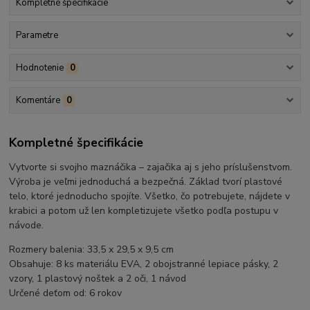
Kompletné špecifikácie
Parametre
Hodnotenie
0
Komentáre
0
Kompletné špecifikácie
Vytvorte si svojho maznáčika – zajačika aj s jeho príslušenstvom.
Výroba je veľmi jednoduchá a bezpečná. Základ tvorí plastové
telo, ktoré jednoducho spojíte. Všetko, čo potrebujete, nájdete v
krabici a potom už len kompletizujete všetko podľa postupu v
návode.
Rozmery balenia: 33,5 x 29,5 x 9,5 cm
Obsahuje: 8 ks materiálu EVA, 2 obojstranné lepiace pásky, 2
vzory, 1 plastový noštek a 2 oči, 1 návod
Určené deťom od: 6 rokov