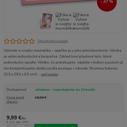
- 47 %
Ohodnotiť produkt
Vytvorte si svojho maznáčika – zajačika aj s jeho príslušenstvom. Výroba
je veľmi jednoduchá a bezpečná. Základ tvorí plastové telo, ktoré
jednoducho spojíte. Všetko, čo potrebujete, nájdete v krabici a potom už
len kompletizujete všetko podľa postupu v návode. Rozmery balenia:
33,5 x 29,5 x 9,5 cmO...
celý popis
Dostupnosť
skladom - expedujeme do 24 hodín
Cena pred
18,99 €
zľavou
9,99 €
/
ks
8,12 €
bez DPH