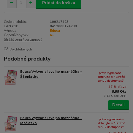
Pridať do košíka
Číslo produktu:
109217423
EAN kód:
8412668174238
Výrobca:
Educa
Odporúčaný vek:
6+
Strážiť cenu / dostupnosť
Do obľúbených
Podobné produkty
Educa Vytvor si svojho maznáčika -
práve vypredané -
Šteniatko
aktivujte si "Strážiť
cenu / dostupnosť"
47 % zľava
9,99 €
/
ks
8,12 €
bez DPH
Detail
Educa Vytvor si svojho maznáčika -
práve vypredané -
Mačiatko
aktivujte si "Strážiť
cenu / dostupnosť"