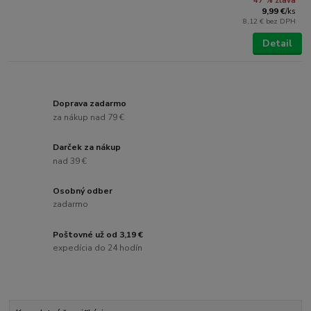
47 % zľava
9,99 €
/
ks
8,12 €
bez DPH
Detail
Doprava zadarmo
za nákup nad 79 €
Darček za nákup
nad 39 €
Osobný odber
zadarmo
Poštovné už od 3,19 €
expedícia do 24 hodín