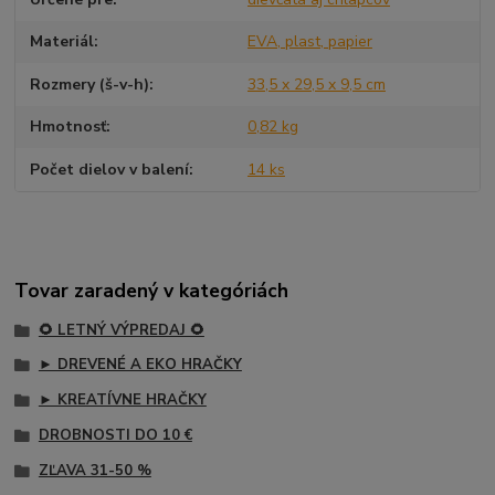
Materiál
EVA, plast, papier
Rozmery (š-v-h)
33,5 x 29,5 x 9,5 cm
Hmotnosť
0,82 kg
Počet dielov v balení
14 ks
Tovar zaradený v kategóriách
🌻 LETNÝ VÝPREDAJ 🌻
► DREVENÉ A EKO HRAČKY
► KREATÍVNE HRAČKY
DROBNOSTI DO 10 €
ZĽAVA 31-50 %