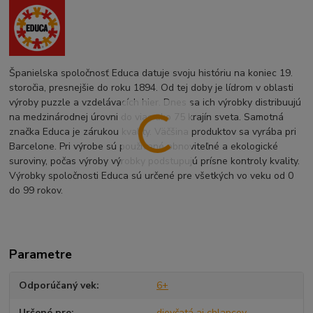
Španielska spoločnosť Educa datuje svoju históriu na koniec 19.
storočia, presnejšie do roku 1894. Od tej doby je lídrom v oblasti
výroby puzzle a vzdelávacích hier. Dnes sa ich výrobky distribuujú
na medzinárodnej úrovni do viac ako 75 krajín sveta. Samotná
značka Educa je zárukou kvality. Väčšina produktov sa vyrába pri
Barcelone. Pri výrobe sú používané obnoviteľné a ekologické
suroviny, počas výroby výrobky podstupujú prísne kontroly kvality.
Výrobky spoločnosti Educa sú určené pre všetkých vo veku od 0
do 99 rokov.
Parametre
Odporúčaný vek
6+
Určené pre
dievčatá aj chlapcov