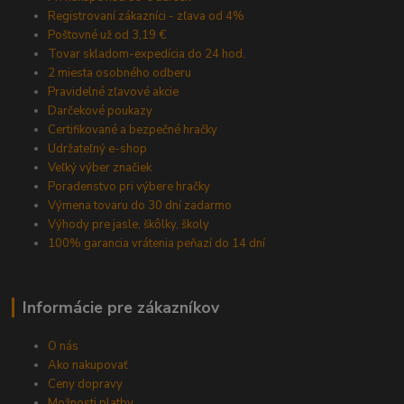
Registrovaní zákazníci - zľava od 4%
Poštovné už od 3,19 €
Tovar skladom-expedícia do 24 hod.
2 miesta osobného odberu
Pravidelné zľavové akcie
Darčekové poukazy
Certifikované a bezpečné hračky
Udržateľný e-shop
Veľký výber značiek
Poradenstvo pri výbere hračky
Výmena tovaru do 30 dní zadarmo
Výhody pre jasle, škôlky, školy
100% garancia vrátenia peňazí do 14 dní
Informácie pre zákazníkov
O nás
Ako nakupovať
Ceny dopravy
Možnosti platby