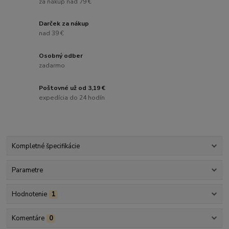
za nákup nad 79 €
Darček za nákup
nad 39 €
Osobný odber
zadarmo
Poštovné už od 3,19 €
expedícia do 24 hodín
Kompletné špecifikácie
Parametre
Hodnotenie
1
Komentáre
0