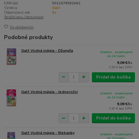
EAN kód:
5011979582492
Výrobca:
Galt
Odporúčaný vek:
3+
Strážiť cenu / dostupnosť
Do obľúbených
Podobné produkty
Galt Vodná mágia - Džungľa
skladom - expedujeme
do 24 hodín
9,09 €
/
ks
7,39 €
bez DPH
Pridať do košíka
Galt Vodná mágia - Jednorožci
skladom - expedujeme
do 24 hodín
9,09 €
/
ks
7,39 €
bez DPH
Pridať do košíka
Galt Vodná mágia - Riekanky
skladom - expedujeme
do 24 hodín