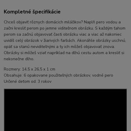
Kompletné špecifikácie
Chceš objaviť rôznych domácich miláčikov? Naplň pero vodou a
začni kresliť perom po jemne viditeľnom obrázku. S každým ťahom
perom sa začnú objavovať časti obrázku viac a viac až nakoniec
uvidíš celý obrázok v žiarivých farbách. Akonáhle obrázky uschnú,
opäť sa stanú neviditeľnými a ty ich môžeš objavovať znova.
Obrázky si môžeš vziať napríklad na dlhú cestu autom a kresliť si
nekonečne dlho.
Rozmery: 14,5 x 26,5 x 1 cm
Obsahuje: 6 opakovane použiteľných obrázkov, vodné pero
Určené deťom od: 3 rokov