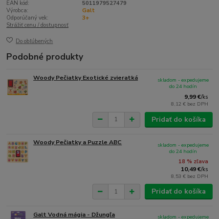
EAN kód:
5011979527479
Výrobca:
Galt
Odporúčaný vek:
3+
Strážiť cenu / dostupnosť
Do obľúbených
Podobné produkty
Woody Pečiatky Exotické zvieratká
skladom - expedujeme
do 24 hodín
9,99 €
/
ks
8,12 €
bez DPH
Pridať do košíka
Woody Pečiatky a Puzzle ABC
skladom - expedujeme
do 24 hodín
18 % zľava
10,49 €
/
ks
8,53 €
bez DPH
Pridať do košíka
Galt Vodná mágia - Džungľa
skladom - expedujeme