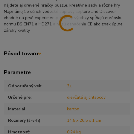
nájdete aj drevené hračky, puzzle, kreatívne sady a rôzne hry.
Najznámejšie sú ich vedecké súpravy Explore and Discover
vhodné na prvé experimenty. Všetky výrobky spĺňajú európsku
normu BS EN71 a HD271 a nesú označenie CE ako znak úplnej
záruky kvality.
Pôvod tovaru
Parametre
Odporúčaný vek
3+
Určené pre
dievčatá aj chlapcov
Materiál
kartón
Rozmery (š-v-h)
14,5 x 26,5 x 1 cm
Hmotnosť
0,24 kg