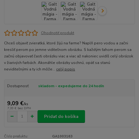
Ohodnotiť produkt
Chceš objaviť zvieratká, ktoré žijú na farme? Naplň pero vodou a začni
kresliť perom po jemne viditeľnom obrázku. S každým ťahom perom sa
začnú objavovať časti obrázku viac a viac až nakoniec uvidíš celý obrázok
v žiarivých farbách. Akonáhle obrázky uschnú, opäť sa stanú
neviditeľnými a ty ich môže...
celý popis
Dostupnosť
skladom - expedujeme do 24 hodín
9,09 €
/
ks
7,39 €
bez DPH
Pridať do košíka
Číslo produktu:
GA1003163