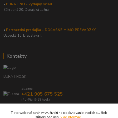
•
BURATINO - výdajný sklad
Záhradná 20,
Dunajská Lužná
•
Partnerská predajňa - DOČASNE MIMO PREVÁDZKY
Uzbecká 10, Bratislava II.
Kontakty
BURATINO.SK
Zuzana
+421 905 675 525
(Po-Pia, 9-18 hod.)
info@buratino.sk
Tieto webové stránky využívajú na poskytovanie svojich služieb
súbory cookies.
Viac informácií
.