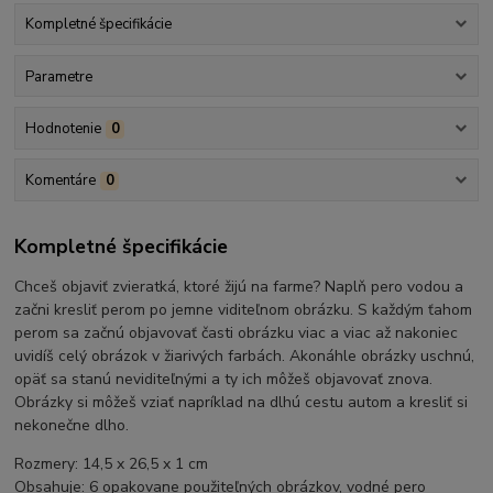
Kompletné špecifikácie
Parametre
Hodnotenie
0
Komentáre
0
Kompletné špecifikácie
Chceš objaviť zvieratká, ktoré žijú na farme? Naplň pero vodou a
začni kresliť perom po jemne viditeľnom obrázku. S každým ťahom
perom sa začnú objavovať časti obrázku viac a viac až nakoniec
uvidíš celý obrázok v žiarivých farbách. Akonáhle obrázky uschnú,
opäť sa stanú neviditeľnými a ty ich môžeš objavovať znova.
Obrázky si môžeš vziať napríklad na dlhú cestu autom a kresliť si
nekonečne dlho.
Rozmery: 14,5 x 26,5 x 1 cm
Obsahuje: 6 opakovane použiteľných obrázkov, vodné pero