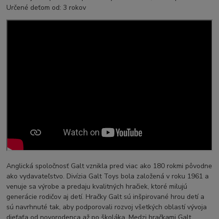
Určené deťom od: 3 rokov
Anglická spoločnosť Galt vznikla pred viac ako 180 rokmi pôvodne
ako vydavateľstvo. Divízia Galt Toys bola založená v roku 1961 a
venuje sa výrobe a predaju kvalitných hračiek, ktoré milujú
generácie rodičov aj detí. Hračky Galt sú inšpirované hrou detí a
sú navrhnuté tak, aby podporovali rozvoj všetkých oblastí vývoja
dieťaťa od novorodenca až po školáka. Medzi hračkami Galt