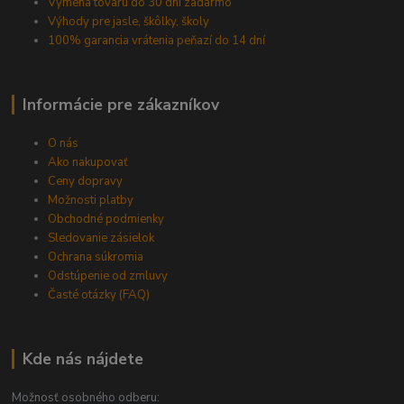
Výmena tovaru do 30 dní zadarmo
Výhody pre jasle, škôlky, školy
100% garancia vrátenia peňazí do 14 dní
Informácie pre zákazníkov
O nás
Ako nakupovať
Ceny dopravy
Možnosti platby
Obchodné podmienky
Sledovanie zásielok
Ochrana súkromia
Odstúpenie od zmluvy
Časté otázky (FAQ)
Kde nás nájdete
Možnosť osobného odberu: