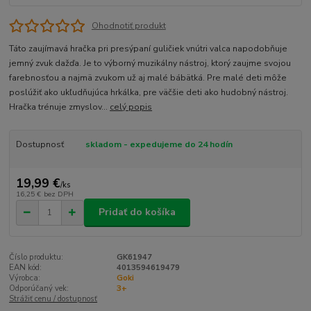
Ohodnotiť produkt
Táto zaujímavá hračka pri presýpaní guličiek vnútri valca napodobňuje
jemný zvuk dažďa. Je to výborný muzikálny nástroj, ktorý zaujme svojou
farebnosťou a najmä zvukom už aj malé bábätká. Pre malé deti môže
poslúžiť ako ukľudňujúca hrkálka, pre väčšie deti ako hudobný nástroj.
Hračka trénuje zmyslov...
celý popis
Dostupnosť
skladom - expedujeme do 24 hodín
19,99 €
/
ks
16,25 €
bez DPH
Pridať do košíka
Číslo produktu:
GK61947
EAN kód:
4013594619479
Výrobca:
Goki
Odporúčaný vek:
3+
Strážiť cenu / dostupnosť