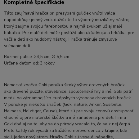
Kompletné špecifikácie
Táto zaujímavá hračka pri presýpaní guličiek vnútri valca
napodobňuje jemný zvuk dažďa. Je to výborný muzikálny nástroj,
ktorý zaujme svojou farebnosťou a najmä zvukom už aj malé
bábätká. Pre malé deti môže poslúžiť ako ukľudňujúca hrkálka, pre
väčšie deti ako hudobný nástroj. Hračka trénuje zmyslové
vnímanie detí.
Rozmer palice: 34,5 cm, ∅ 5,5 cm
Určené deťom od: 3 rokov
Nemecká značka Goki ponúka široký výber drevených hračiek
ako drevené puzzle, stavebnice, spoločenské hry a iné. Goki patrí
medzi najvýznamnejších európskych výrobcov drevených hračiek.
V ponuke je niekoľko značiek (Goki nature, Anker, Susibelle,
Heimess, Holztiger, Cause), ktoré sú pre svoju cenovú dostupnosť
vhodné aj pre materské škôlky a iné zariadenia pre deti. Firma
Goki dbá aj na to, aby sa do prírody vracalo to, čo sa z nej čerpá.
Preto každý rok vysadí za každého norovordenca v krajine, kde
sídli, jeden nový strom. Hračky Goki sú veselé, nápadité,