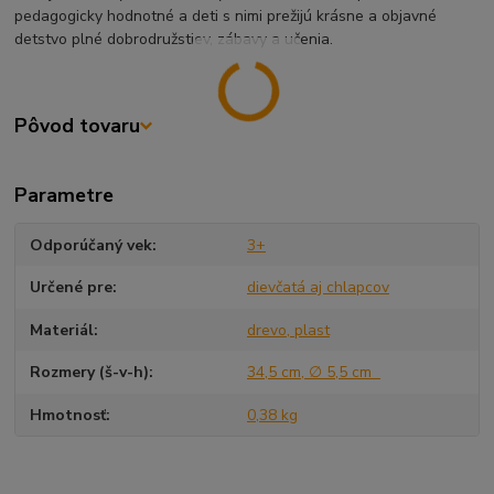
pedagogicky hodnotné a deti s nimi prežijú krásne a objavné
detstvo plné dobrodružstiev, zábavy a učenia.
Pôvod tovaru
Parametre
Odporúčaný vek
3+
Určené pre
dievčatá aj chlapcov
Materiál
drevo, plast
Rozmery (š-v-h)
34,5 cm, ∅ 5,5 cm
Hmotnosť
0,38 kg