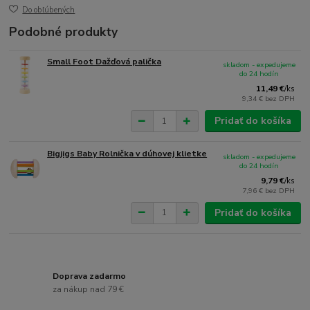
Do obľúbených
Podobné produkty
Small Foot Dažďová palička
skladom - expedujeme
do 24 hodín
11,49 €
/
ks
9,34 €
bez DPH
Pridať do košíka
Bigjigs Baby Rolnička v dúhovej klietke
skladom - expedujeme
do 24 hodín
9,79 €
/
ks
7,96 €
bez DPH
Pridať do košíka
Doprava zadarmo
za nákup nad 79 €