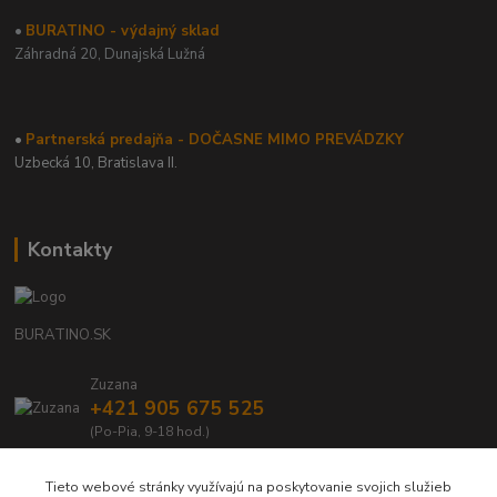
•
BURATINO - výdajný sklad
Záhradná 20,
Dunajská Lužná
•
Partnerská predajňa - DOČASNE MIMO PREVÁDZKY
Uzbecká 10, Bratislava II.
Kontakty
BURATINO.SK
Zuzana
+421 905 675 525
(Po-Pia, 9-18 hod.)
info@buratino.sk
Tieto webové stránky využívajú na poskytovanie svojich služieb