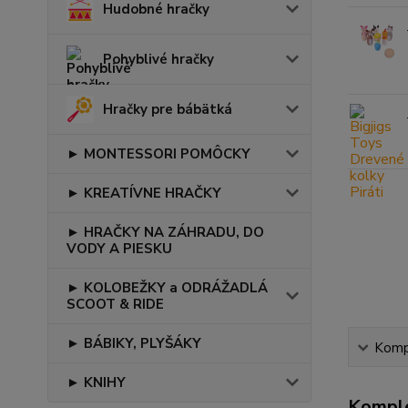
Hudobné hračky
Pohyblivé hračky
Hračky pre bábätká
► MONTESSORI POMÔCKY
► KREATÍVNE HRAČKY
► HRAČKY NA ZÁHRADU, DO
VODY A PIESKU
► KOLOBEŽKY a ODRÁŽADLÁ
SCOOT & RIDE
► BÁBIKY, PLYŠÁKY
Kompl
► KNIHY
Komple