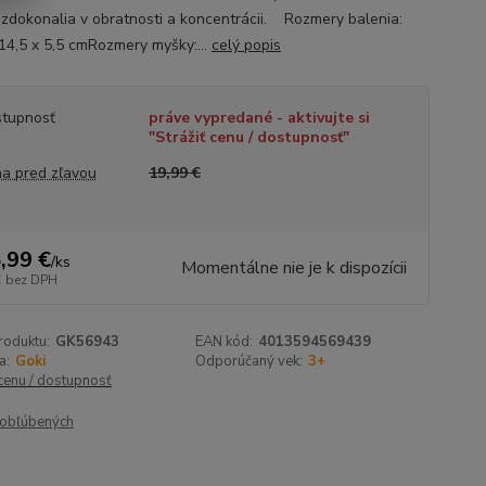
e zdokonalia v obratnosti a koncentrácii. Rozmery balenia:
 14,5 x 5,5 cmRozmery myšky:...
celý popis
tupnosť
práve vypredané - aktivujte si
"Strážiť cenu / dostupnosť"
a pred zľavou
19,99 €
,99 €
/
ks
Momentálne nie je k dispozícii
€
bez DPH
roduktu:
GK56943
EAN kód:
4013594569439
a:
Goki
Odporúčaný vek:
3+
 cenu / dostupnosť
obľúbených