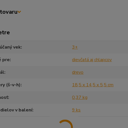
tovaru
etre
účaný vek
3+
é pre
dievčatá aj chlapcov
ál
drevo
y (š-v-h)
18,5 x 14,5 x 5,5 cm
osť
0,37 kg
dielov v balení
9 ks