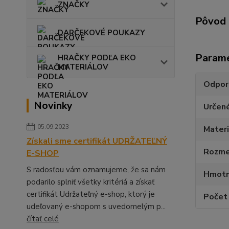
ZNAČKY
Pôvod 
DARČEKOVÉ POUKAZY
Param
HRAČKY PODĽA EKO
MATERIÁLOV
Odpor
Novinky
Určen
05.09.2023
Materi
Získali sme certifikát UDRŽATEĽNÝ
Rozmer
E-SHOP
S radosťou vám oznamujeme, že sa nám
Hmotn
podarilo splniť všetky kritériá a získať
certifikát Udržateľný e-shop, ktorý je
Počet 
udeľovaný e-shopom s uvedomelým p...
čítať celé