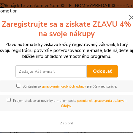
5️⃣0️⃣% nájdete v našom veľkom 🌻 LETNOM VÝPREDAJI 🌻 === Na n
máme teraz pripravené špeciálne zľavy až do výšky 1️⃣5️⃣% , ktor
Zaregistrujte sa a získate ZĽAVU 4%
PRAVA A PLATBA
RECENZIE
👉VRÁTENIE TOVARU👈
KONTA
na svoje nákupy
Zľavu automaticky získava každý registrovaný zákazník, ktorý
Neviet
svoju registráciu potvrdí v potvrdzovacom e-maile, kde nájdete aj
Hľadať
+421
bližšie info ohľadom vernostného programu.
(Po-Pi
Odoslať
tolové hry, hlavolamy
Stolové hry, pexesá, dominá
Goki Drevené ko
Súhlasím so
spracovaním osobných údajov
pre účely registrácie.
 Drevené kolky Myšky
Prajem si odoberať novinky e-mailom podľa
podmienok spracovania osobných
údajov
.
- 20 %
Táto t
Zatvoriť
Pomocou
kolkov