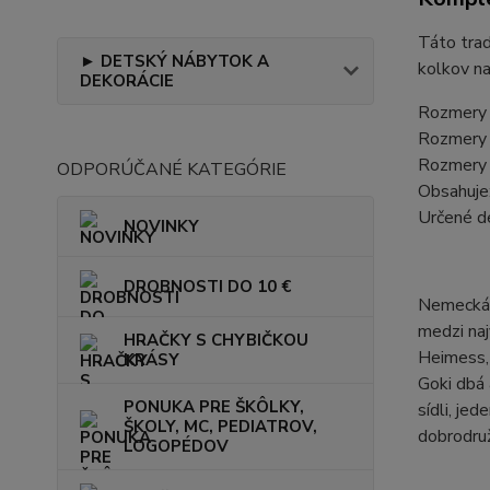
Táto trad
► DETSKÝ NÁBYTOK A
kolkov na
DEKORÁCIE
Rozmery b
Rozmery 
Rozmery 
ODPORÚČANÉ KATEGÓRIE
Obsahuje
Určené d
NOVINKY
DROBNOSTI DO 10 €
Nemecká z
medzi naj
HRAČKY S CHYBIČKOU
Heimess, 
KRÁSY
Goki dbá 
PONUKA PRE ŠKÔLKY,
sídli, je
ŠKOLY, MC, PEDIATROV,
dobrodruž
LOGOPÉDOV