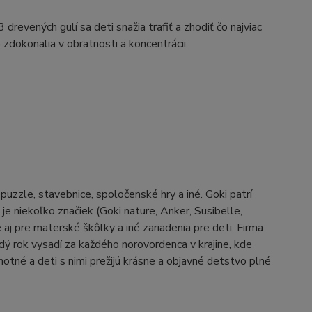
revených gulí sa deti snažia trafiť a zhodiť čo najviac
re zdokonalia v obratnosti a koncentrácii.
zzle, stavebnice, spoločenské hry a iné. Goki patrí
e niekoľko značiek (Goki nature, Anker, Susibelle,
j pre materské škôlky a iné zariadenia pre deti. Firma
aždý rok vysadí za každého norovordenca v krajine, kde
otné a deti s nimi prežijú krásne a objavné detstvo plné