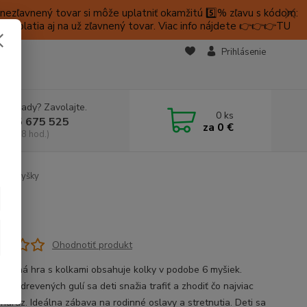
ezľavnený tovar si môže uplatniť okamžitú 5️⃣% zľavu s kódom:
é platia aj na už zľavnený tovar. Viac info nájdete 👉👉👉TU
KTY
Prihlásenie
e si rady? Zavolajte.
0
ks
 905 675 525
za
0 €
a, 9-18 hod.)
lky Myšky
Ohodnotiť produkt
radičná hra s kolkami obsahuje kolky v podobe 6 myšiek.
 3 drevených gulí sa deti snažia trafiť a zhodiť čo najviac
 naraz. Ideálna zábava na rodinné oslavy a stretnutia. Deti sa