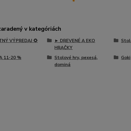
zaradený v kategóriách
ETNÝ VÝPREDAJ 🌻
► DREVENÉ A EKO
Stol
HRAČKY
A 11-20 %
Stolové hry, pexesá,
Goki
dominá