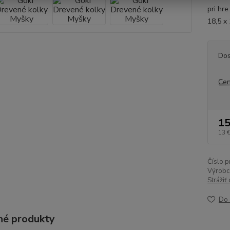
pri hr
18,5 x
Dos
Cen
15
13 
Číslo p
Výrobc
Strážiť
Do 
é produkty