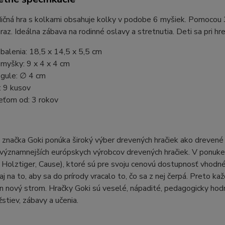
ičná hra s kolkami obsahuje kolky v podobe 6 myšiek. Pomocou 3 d
raz. Ideálna zábava na rodinné oslavy a stretnutia. Deti sa pri h
alenia: 18,5 x 14,5 x 5,5 cm
myšky: 9 x 4 x 4 cm
gule: ∅ 4 cm
: 9 kusov
eťom od: 3 rokov
načka Goki ponúka široký výber drevených hračiek ako drevené pu
významnejších európskych výrobcov drevených hračiek. V ponuke j
Holztiger, Cause), ktoré sú pre svoju cenovú dostupnosť vhodné a
aj na to, aby sa do prírody vracalo to, čo sa z nej čerpá. Preto k
den nový strom. Hračky Goki sú veselé, nápadité, pedagogicky hodn
stiev, zábavy a učenia.