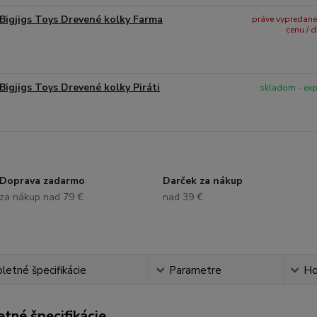
Bigjigs Toys Drevené kolky Farma
práve vypredané -
cenu / 
Bigjigs Toys Drevené kolky Piráti
skladom - ex
Doprava zadarmo
Darček za nákup
za nákup nad 79 €
nad 39 €
etné špecifikácie
Parametre
Ho
tné špecifikácie