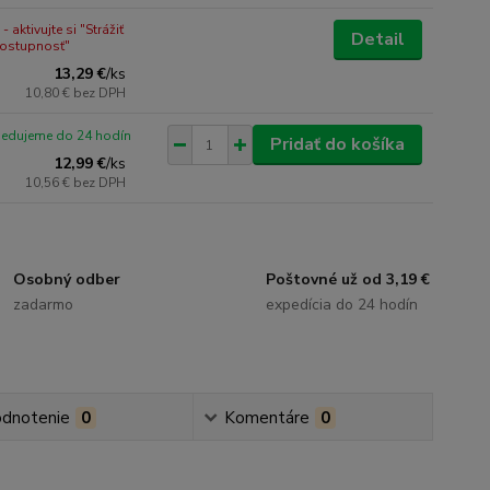
 aktivujte si "Strážiť
Detail
dostupnosť"
13,29 €
/
ks
10,80 €
bez DPH
pedujeme do 24 hodín
Pridať do košíka
12,99 €
/
ks
10,56 €
bez DPH
Osobný odber
Poštovné už od 3,19 €
zadarmo
expedícia do 24 hodín
dnotenie
0
Komentáre
0