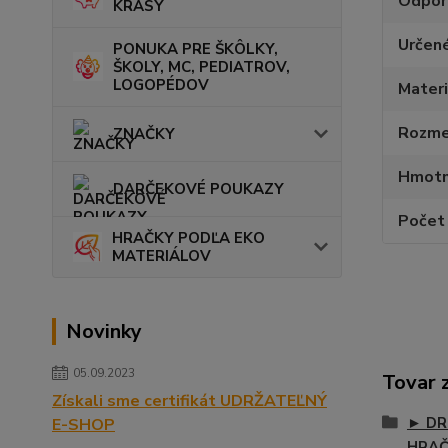
Odpor
KRÁSY
Určen
PONUKA PRE ŠKÔLKY,
ŠKOLY, MC, PEDIATROV,
LOGOPÉDOV
Materi
Rozmer
ZNAČKY
Hmotn
DARČEKOVÉ POUKAZY
Počet 
HRAČKY PODĽA EKO
MATERIÁLOV
Novinky
05.09.2023
Tovar 
Získali sme certifikát UDRŽATEĽNÝ
► DR
E-SHOP
HRA