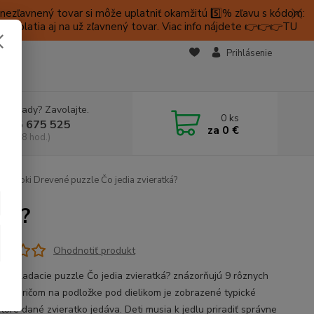
ezľavnený tovar si môže uplatniť okamžitú 5️⃣% zľavu s kódom:
é platia aj na už zľavnený tovar. Viac info nájdete 👉👉👉TU
KTY
Prihlásenie
e si rady? Zavolajte.
0
ks
 905 675 525
za
0 €
a, 9-18 hod.)
Goki Drevené puzzle Čo jedia zvieratká?
tká?
Ohodnotiť produkt
é vkladacie puzzle Čo jedia zvieratká? znázorňujú 9 rôznych
tiek, pričom na podložke pod dielikom je zobrazené typické
ktoré dané zvieratko jedáva. Deti musia k jedlu priradiť správne