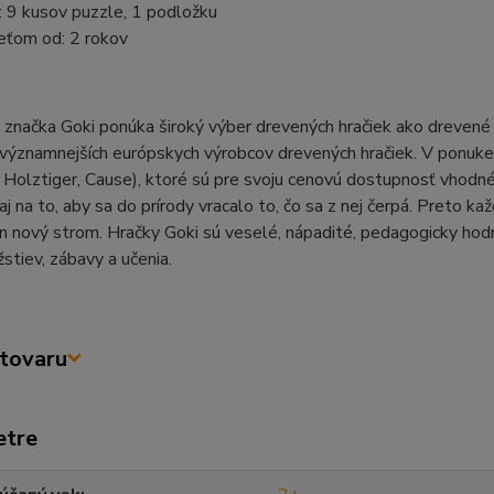
 9 kusov puzzle, 1 podložku
eťom od: 2 rokov
načka Goki ponúka široký výber drevených hračiek ako drevené pu
významnejších európskych výrobcov drevených hračiek. V ponuke j
Holztiger, Cause), ktoré sú pre svoju cenovú dostupnosť vhodné a
aj na to, aby sa do prírody vracalo to, čo sa z nej čerpá. Preto k
den nový strom. Hračky Goki sú veselé, nápadité, pedagogicky hodn
stiev, zábavy a učenia.
tovaru
etre