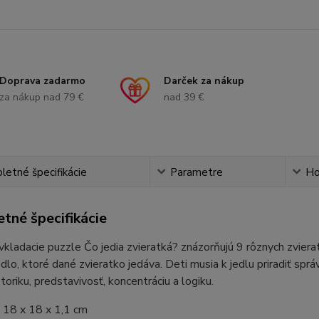
Doprava zadarmo
Darček za nákup
za nákup nad 79 €
nad 39 €
etné špecifikácie
Parametre
Ho
tné špecifikácie
kladacie puzzle Čo jedia zvieratká? znázorňujú 9 rôznych zviera
edlo, ktoré dané zvieratko jedáva. Deti musia k jedlu priradiť spr
oriku, predstavivosť, koncentráciu a logiku.
 18 x 18 x 1,1 cm