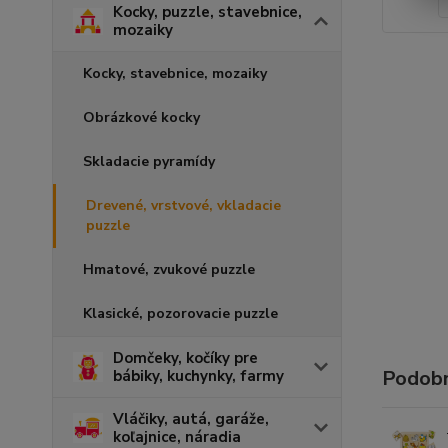
Kocky, puzzle, stavebnice,
mozaiky
Kocky, stavebnice, mozaiky
Obrázkové kocky
Skladacie pyramídy
Drevené, vrstvové, vkladacie
puzzle
Hmatové, zvukové puzzle
Klasické, pozorovacie puzzle
Domčeky, kočíky pre
Podobn
bábiky, kuchynky, farmy
Vláčiky, autá, garáže,
koľajnice, náradia