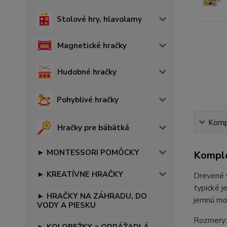
Stolové hry, hlavolamy
Magnetické hračky
Hudobné hračky
Pohyblivé hračky
Kompl
Hračky pre bábätká
► MONTESSORI POMÔCKY
Komple
► KREATÍVNE HRAČKY
Drevené v
typické j
► HRAČKY NA ZÁHRADU, DO
jemnú mot
VODY A PIESKU
Rozmery:
► KOLOBEŽKY a ODRÁŽADLÁ