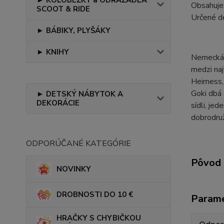
Obsahuje:
SCOOT & RIDE
Určené d
► BÁBIKY, PLYŠÁKY
► KNIHY
Nemecká z
medzi naj
Heimess, 
Goki dbá 
► DETSKÝ NÁBYTOK A
DEKORÁCIE
sídli, je
dobrodruž
ODPORÚČANÉ KATEGÓRIE
Pôvod 
NOVINKY
DROBNOSTI DO 10 €
Param
HRAČKY S CHYBIČKOU