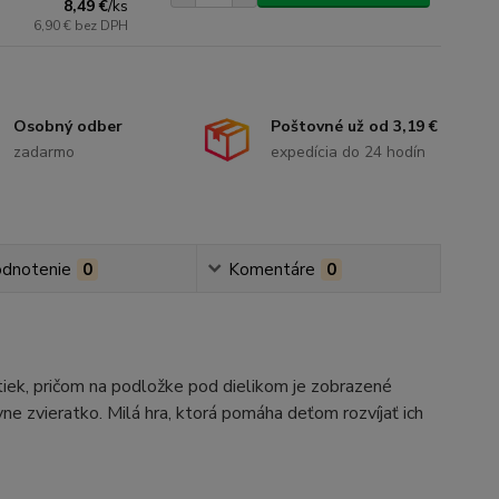
8,49 €
/
ks
6,90 €
bez DPH
Poštovné už od 3,19 €
Osobný odber
expedícia do 24 hodín
zadarmo
dnotenie
0
Komentáre
0
tiek, pričom na podložke pod dielikom je zobrazené
ávne zvieratko. Milá hra, ktorá pomáha deťom rozvíjať ich