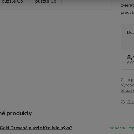
zviera
predsta
Dos
8,
6,90
Číslo p
Výrobc
Strážiť
Do 
é produkty
Goki Drevené puzzle Kto kde býva?
skladom - ex