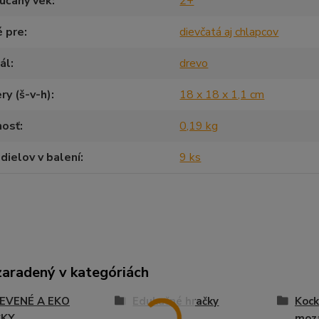
účaný vek
2+
é pre
dievčatá aj chlapcov
ál
drevo
y (š-v-h)
18 x 18 x 1,1 cm
osť
0,19 kg
dielov v balení
9 ks
zaradený v kategóriách
EVENÉ A EKO
Edukačné hračky
Kock
ČKY
moz