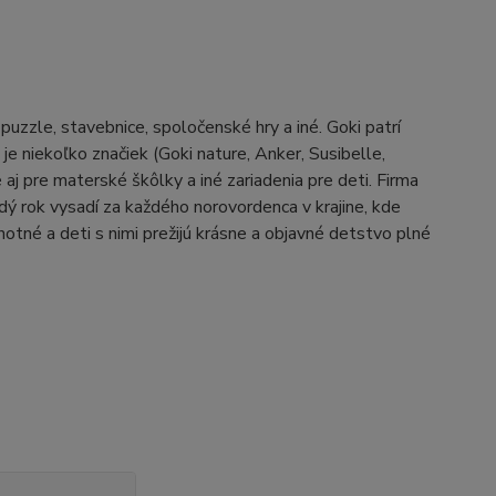
zzle, stavebnice, spoločenské hry a iné. Goki patrí
e niekoľko značiek (Goki nature, Anker, Susibelle,
j pre materské škôlky a iné zariadenia pre deti. Firma
aždý rok vysadí za každého norovordenca v krajine, kde
otné a deti s nimi prežijú krásne a objavné detstvo plné