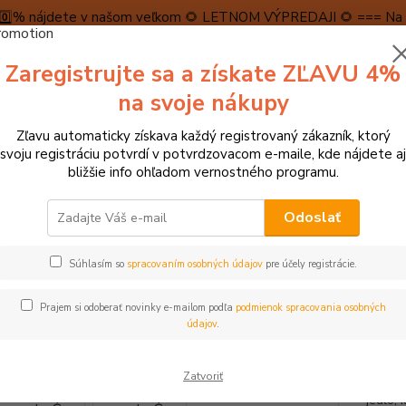
5️⃣0️⃣% nájdete v našom veľkom 🌻 LETNOM VÝPREDAJI 🌻 === Na n
máme teraz pripravené špeciálne zľavy až do výšky 1️⃣5️⃣% , ktor
Zaregistrujte sa a získate ZĽAVU 4%
PRAVA A PLATBA
RECENZIE
👉VRÁTENIE TOVARU👈
KONTA
na svoje nákupy
Zľavu automaticky získava každý registrovaný zákazník, ktorý
Neviet
svoju registráciu potvrdí v potvrdzovacom e-maile, kde nájdete aj
Hľadať
+421
bližšie info ohľadom vernostného programu.
(Po-Pi
Odoslať
ocky, puzzle, stavebnice, mozaiky
Drevené, vrstvové, vkladacie puzzle
Súhlasím so
spracovaním osobných údajov
pre účely registrácie.
 Drevené puzzle Čo jedia zviera
Prajem si odoberať novinky e-mailom podľa
podmienok spracovania osobných
údajov
.
Dreven
Zatvoriť
zviera
jedlo, 