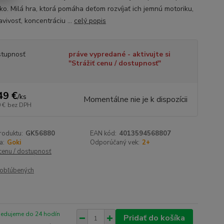
tko. Milá hra, ktorá pomáha deťom rozvíjať ich jemnú motoriku,
vivosť, koncentráciu ...
celý popis
tupnosť
práve vypredané - aktivujte si
"Strážiť cenu / dostupnosť"
49 €
/
ks
Momentálne nie je k dispozícii
 €
bez DPH
roduktu:
GK56880
EAN kód:
4013594568807
a:
Goki
Odporúčaný vek:
2+
 cenu / dostupnosť
obľúbených
pedujeme do 24 hodín
Pridať do košíka