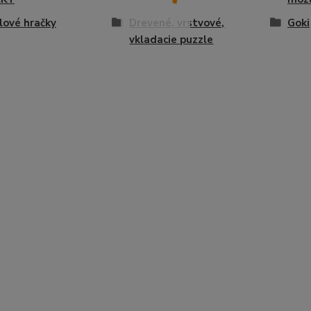
ové hračky
Drevené, vrstvové,
Goki
vkladacie puzzle