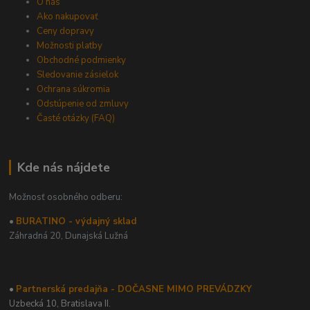
O nás
Ako nakupovať
Ceny dopravy
Možnosti platby
Obchodné podmienky
Sledovanie zásielok
Ochrana súkromia
Odstúpenie od zmluvy
Časté otázky (FAQ)
Kde nás nájdete
Možnosť osobného odberu:
•
BURATINO - výdajný sklad
Záhradná 20,
Dunajská Lužná
•
Partnerská predajňa - DOČASNE MIMO PREVÁDZKY
Uzbecká 10, Bratislava II.