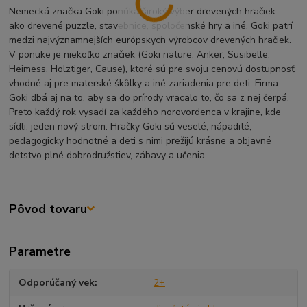
Nemecká značka Goki ponúka široký výber drevených hračiek
ako drevené puzzle, stavebnice, spoločenské hry a iné. Goki patrí
medzi najvýznamnejších európskych výrobcov drevených hračiek.
V ponuke je niekoľko značiek (Goki nature, Anker, Susibelle,
Heimess, Holztiger, Cause), ktoré sú pre svoju cenovú dostupnosť
vhodné aj pre materské škôlky a iné zariadenia pre deti. Firma
Goki dbá aj na to, aby sa do prírody vracalo to, čo sa z nej čerpá.
Preto každý rok vysadí za každého norovordenca v krajine, kde
sídli, jeden nový strom. Hračky Goki sú veselé, nápadité,
pedagogicky hodnotné a deti s nimi prežijú krásne a objavné
detstvo plné dobrodružstiev, zábavy a učenia.
Pôvod tovaru
Parametre
Odporúčaný vek
2+