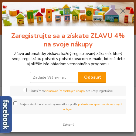
🌞 Viac ako 500 krásnych drevených hračiek so zľavami až do 5️⃣0️⃣%
nájdete v našom veľkom 🌻 LETNOM VÝPREDAJI 🌻 === Na nezľavnený
tovar si môže uplatniť okamžitú 5️⃣% zľavu s kódom: 👉 PRVYNAKUP 👈
=== Pre všetkých registrovaných zákazníkov máme teraz pripravené
špeciálne zľavy až do výšky 1️⃣5️⃣% , ktoré platia aj na už zľavnený tovar.
Viac info nájdete 👉👉👉TU
Zaregistrujte sa a získate ZĽAVU 4%
0
ks
+421 905 675 525
na svoje nákupy
za
0 €
(Po-Pia, 9-18 hod.)
Zľavu automaticky získava každý registrovaný zákazník, ktorý
svoju registráciu potvrdí v potvrdzovacom e-maile, kde nájdete
Menu
aj bližšie info ohľadom vernostného programu.
Hľadať
Odoslať
Súhlasím so
spracovaním osobných údajov
pre účely registrácie.
Úvod
Kocky, puzzle, stavebnice, mozaiky
Drevené, vrstvové, vkladacie
puzzle
Goki Drevené vrstvové puzzle Slon
Prajem si odoberať novinky e-mailom podľa
podmienok spracovania osobných
Goki Drevené vrstvové puzzle
údajov
.
Slon
Zatvoriť