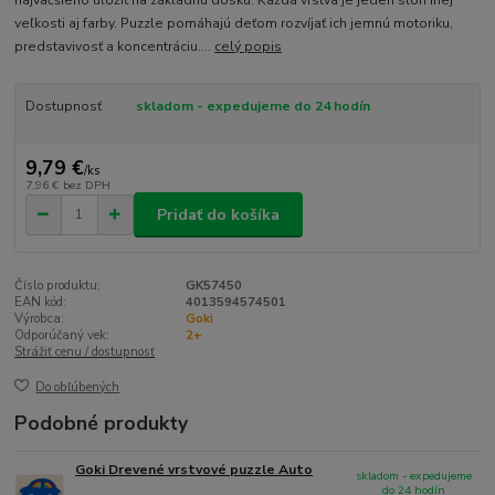
veľkosti aj farby. Puzzle pomáhajú deťom rozvíjať ich jemnú motoriku,
predstavivosť a koncentráciu....
celý popis
Dostupnosť
skladom - expedujeme do 24 hodín
9,79 €
/
ks
7,96 €
bez DPH
Pridať do košíka
Číslo produktu:
GK57450
EAN kód:
4013594574501
Výrobca:
Goki
Odporúčaný vek:
2+
Strážiť cenu / dostupnosť
Do obľúbených
Podobné produkty
Goki Drevené vrstvové puzzle Auto
skladom - expedujeme
do 24 hodín