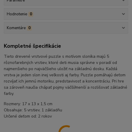
Parametre
Hodnotenie
0
Komentáre
0
Kompletné špecifikácie
Tieto drevené vrstvové puzzle s motívom sloníka majú 5
rôznofarebných vrstiev, ktoré deti musia správne v poradí od
najmenšieho po najväčšieho uložiť na základnú dosku. Každá
vrstva je jeden slon inej veľkosti aj farby. Puzzle pomáhajú deťom
rozvíjať ich jemnú motoriku, predstavivosť a koncentráciu. Pri hre
sa zároveň naučia chápať pojmy väčší/menší a rozlišovať základné
farby.
Rozmery: 17 x 13 x 1,5 cm
Obsahuje: 5 vrstiev, 1 základňu
Určené deťom od: 2 rokov