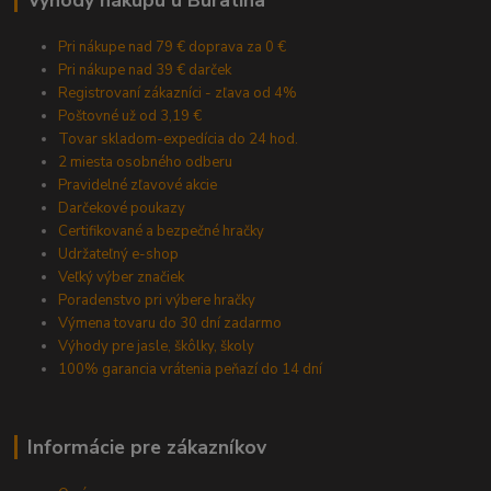
Výhody nákupu u Buratina
Pri nákupe nad 79 € doprava za 0 €
Pri nákupe nad 39 € darček
Registrovaní zákazníci - zľava od 4%
Poštovné už od 3,19 €
Tovar skladom-expedícia do 24 hod.
2 miesta osobného odberu
Pravidelné zľavové akcie
Darčekové poukazy
Certifikované a bezpečné hračky
Udržateľný e-shop
Veľký výber značiek
Poradenstvo pri výbere hračky
Výmena tovaru do 30 dní zadarmo
Výhody pre jasle, škôlky, školy
100% garancia vrátenia peňazí do 14 dní
Informácie pre zákazníkov