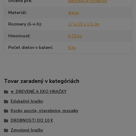
Určené pre
dievčatá aj chlapcov
Materiál
drevo
Rozmery (š-v-h)
17 x 13 x 1,5 cm
Hmotnosť
0,25 kg
Počet dielov v balení
6 ks
Tovar zaradený v kategóriách
► DREVENÉ A EKO HRAČKY
Edukačné hračky
Kocky, puzzle, stavebnice, mozaiky
DROBNOSTI DO 10 €
Zmyslové hračky