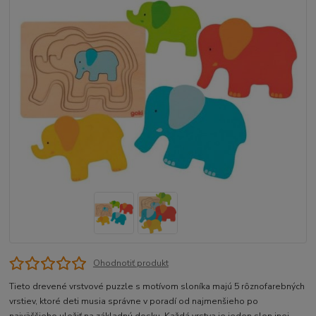
Ohodnotiť produkt
Tieto drevené vrstvové puzzle s motívom sloníka majú 5 rôznofarebných
vrstiev, ktoré deti musia správne v poradí od najmenšieho po
najväčšieho uložiť na základnú dosku. Každá vrstva je jeden slon inej