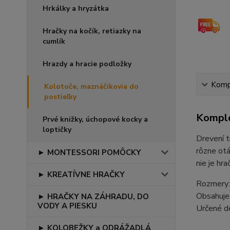
Hrkálky a hryzátka
Hračky na kočík, retiazky na
cumlík
Hrazdy a hracie podložky
Kompl
Kolotoče, maznáčikovia do
postieľky
Komple
Prvé knižky, úchopové kocky a
loptičky
Drevení t
rôzne otá
► MONTESSORI POMÔCKY
nie je hra
► KREATÍVNE HRAČKY
Rozmery:
Obsahuje:
► HRAČKY NA ZÁHRADU, DO
VODY A PIESKU
Určené d
► KOLOBEŽKY a ODRÁŽADLÁ