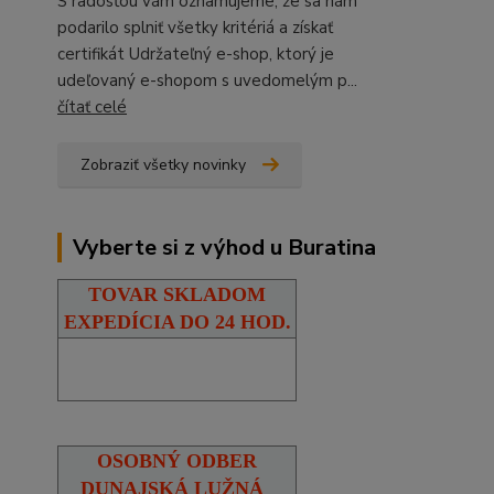
S radosťou vám oznamujeme, že sa nám
podarilo splniť všetky kritériá a získať
certifikát Udržateľný e-shop, ktorý je
udeľovaný e-shopom s uvedomelým p...
čítať celé
Zobraziť všetky novinky
Vyberte si z výhod u Buratina
TOVAR SKLADOM
EXPEDÍCIA DO 24 HOD.
OSOBNÝ ODBER
DUNAJSKÁ LUŽNÁ