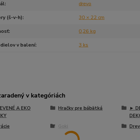
ál
drevo
y (š-v-h)
30 × 22 cm
osť
0,26 kg
dielov v balení
3 ks
zaradený v kategóriách
EVENÉ A EKO
Hračky pre bábätká
► D
ČKY
DEK
ácie
Goki
Drev