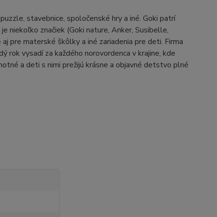
zzle, stavebnice, spoločenské hry a iné. Goki patrí
e niekoľko značiek (Goki nature, Anker, Susibelle,
j pre materské škôlky a iné zariadenia pre deti. Firma
aždý rok vysadí za každého norovordenca v krajine, kde
otné a deti s nimi prežijú krásne a objavné detstvo plné