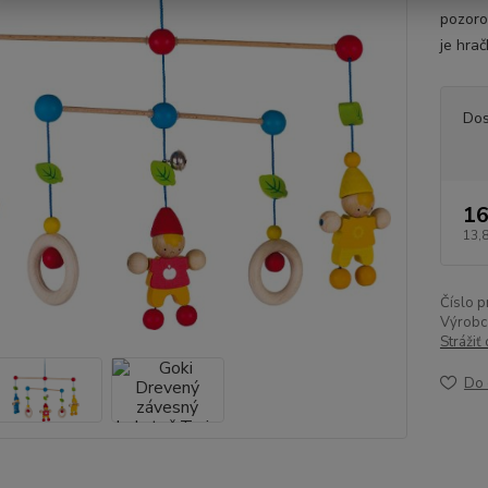
pozoro
je hrač
Dos
16
13,
Číslo p
Výrobc
Strážiť
Do 