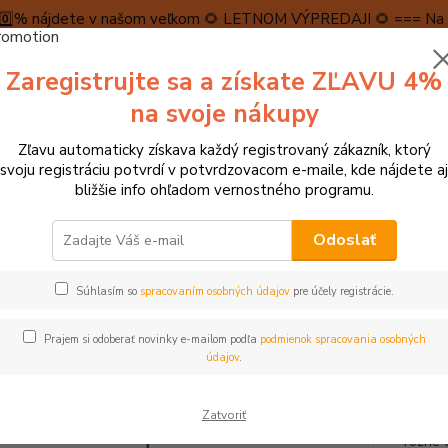
5️⃣0️⃣% nájdete v našom veľkom 🌻 LETNOM VÝPREDAJI 🌻 === Na n
máme teraz pripravené špeciálne zľavy až do výšky 1️⃣5️⃣% , ktor
Zaregistrujte sa a získate ZĽAVU 4%
PRAVA A PLATBA
RECENZIE
👉VRÁTENIE TOVARU👈
KONTA
na svoje nákupy
Zľavu automaticky získava každý registrovaný zákazník, ktorý
Neviet
svoju registráciu potvrdí v potvrdzovacom e-maile, kde nájdete aj
Hľadať
+421
bližšie info ohľadom vernostného programu.
(Po-Pi
Odoslať
račky pre bábätká
Kolotoče, maznáčikovia do postieľky
Goki Drevený
Súhlasím so
spracovaním osobných údajov
pre účely registrácie.
 Drevený závesný kolotoč Traja t
Prajem si odoberať novinky e-mailom podľa
podmienok spracovania osobných
údajov
.
Drevení
Zatvoriť
chlapč
rôzne o