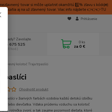
ezľavnený tovar si môže uplatniť okamžitú 5️⃣% zľavu s kódom:
é platia aj na už zľavnený tovar. Viac info nájdete 👉👉👉TU
KTY
Prihlásenie
e si rady? Zavolajte.
0
ks
 905 675 525
za
0 €
a, 9-18 hod.)
 závesný kolotoč Traja trpaslíci
rpaslíci
Ohodnotiť produkt
 trpaslíci v žiarivých farbách ozdobia každú detskú izbičku
eka alebo dievčatka. Vďaka prúdeniu vzduchu sa kolotoč
táča, rolnička zvoní, a tak zaujme pozornosť dieťaťa, ktoré