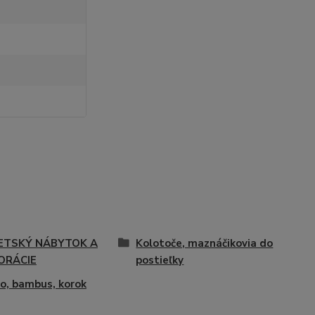
ETSKÝ NÁBYTOK A
Kolotoče, maznáčikovia do
ORÁCIE
postieľky
o, bambus, korok