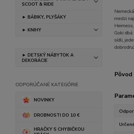
SCOOT & RIDE
Nemecká z
► BÁBIKY, PLYŠÁKY
medzi naj
Heimess, 
► KNIHY
Goki dbá 
sídli, je
dobrodruž
► DETSKÝ NÁBYTOK A
DEKORÁCIE
Pôvod 
ODPORÚČANÉ KATEGÓRIE
Param
NOVINKY
Odpor
DROBNOSTI DO 10 €
Určen
HRAČKY S CHYBIČKOU