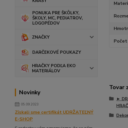
KRÁSY
Materi
PONUKA PRE ŠKÔLKY,
Rozmer
ŠKOLY, MC, PEDIATROV,
LOGOPÉDOV
Hmotn
ZNAČKY
Počet 
DARČEKOVÉ POUKAZY
HRAČKY PODĽA EKO
MATERIÁLOV
Tovar 
Novinky
► DR
05.09.2023
HRA
Získali sme certifikát UDRŽATEĽNÝ
Dekor
E-SHOP