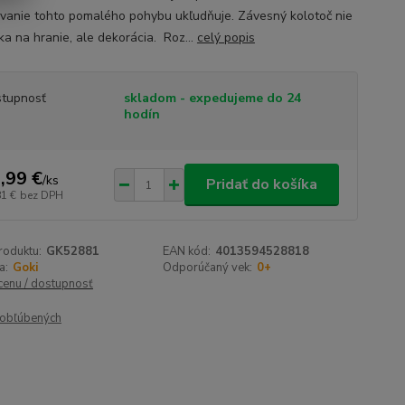
vanie tohto pomalého pohybu ukľudňuje. Závesný kolotoč nie
ka na hranie, ale dekorácia. Roz...
celý popis
tupnosť
skladom - expedujeme do 24
hodín
,99 €
/
ks
Pridať do košíka
81 €
bez DPH
roduktu:
GK52881
EAN kód:
4013594528818
a:
Goki
Odporúčaný vek:
0+
 cenu / dostupnosť
obľúbených