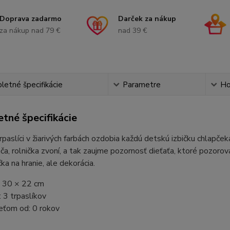
Doprava zadarmo
Darček za nákup
za nákup nad 79 €
nad 39 €
etné špecifikácie
Parametre
Ho
tné špecifikácie
rpaslíci v žiarivých farbách ozdobia každú detskú izbičku chlapč
ča, rolnička zvoní, a tak zaujme pozornosť dieťaťa, ktoré pozo
čka na hranie, ale dekorácia.
 30 × 22 cm
 3 trpaslíkov
eťom od: 0 rokov