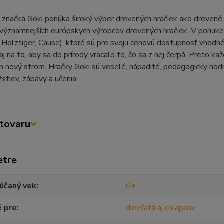
načka Goki ponúka široký výber drevených hračiek ako drevené pu
významnejších európskych výrobcov drevených hračiek. V ponuke j
Holztiger, Cause), ktoré sú pre svoju cenovú dostupnosť vhodné a
aj na to, aby sa do prírody vracalo to, čo sa z nej čerpá. Preto k
den nový strom. Hračky Goki sú veselé, nápadité, pedagogicky hodn
stiev, zábavy a učenia.
tovaru
etre
účaný vek
0+
é pre
dievčatá aj chlapcov