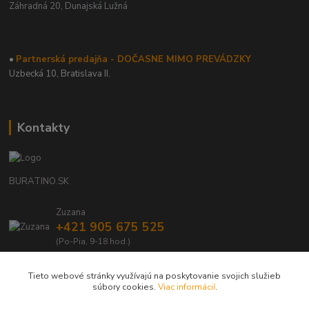
Záhradná 20,
Dunajská Lužná
•
Partnerská predajňa - DOČASNE MIMO PREVÁDZKY
Uzbecká 10, Bratislava II.
Kontakty
BURATINO.SK
Zuzana
+421 905 675 525
(Po-Pia, 9-18 hod.)
info@buratino.sk
Tieto webové stránky využívajú na poskytovanie svojich služieb
súbory cookies.
Viac informácií
.