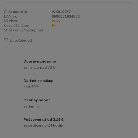
Číslo produktu:
WK010937
EAN kód:
8590331924530
Výrobca:
Wiky
Odporúčaný vek:
3+
Strážiť cenu / dostupnosť
Do obľúbených
Doprava zadarmo
za nákup nad 79 €
Darček za nákup
nad 39 €
Osobný odber
zadarmo
Poštovné už od 3,19 €
expedícia do 24 hodín