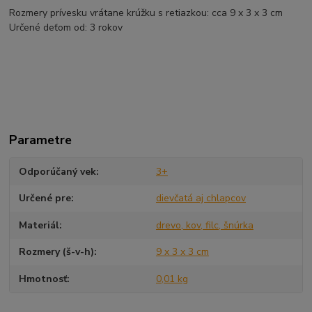
Rozmery prívesku vrátane krúžku s retiazkou: cca 9 x 3 x 3 cm
Určené deťom od: 3 rokov
Parametre
Odporúčaný vek
3+
Určené pre
dievčatá aj chlapcov
Materiál
drevo, kov, filc, šnúrka
Rozmery (š-v-h)
9 x 3 x 3 cm
Hmotnosť
0,01 kg