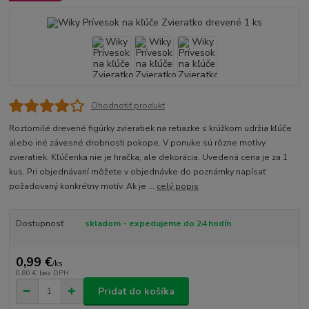
Ohodnotiť produkt
Roztomilé drevené figúrky zvieratiek na retiazke s krúžkom udržia kľúče
alebo iné závesné drobnosti pokope. V ponuke sú rôzne motívy
zvieratiek. Kľúčenka nie je hračka, ale dekorácia. Uvedená cena je za 1
kus. Pri objednávaní môžete v objednávke do poznámky napísať
požadovaný konkrétny motív. Ak je ...
celý popis
Dostupnosť
skladom - expedujeme do 24 hodín
0,99 €
/
ks
0,80 €
bez DPH
Pridať do košíka