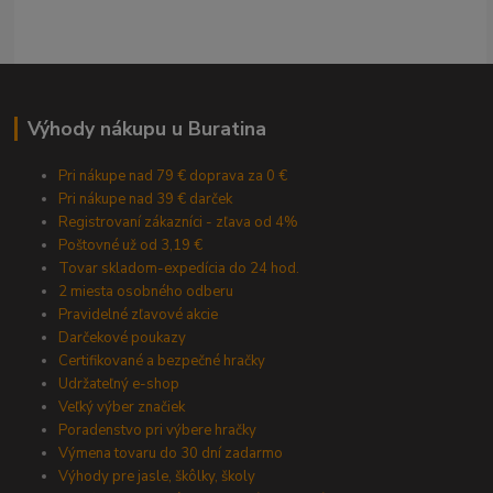
Výhody nákupu u Buratina
Pri nákupe nad 79 € doprava za 0 €
Pri nákupe nad 39 € darček
Registrovaní zákazníci - zľava od 4%
Poštovné už od 3,19 €
Tovar skladom-expedícia do 24 hod.
2 miesta osobného odberu
Pravidelné zľavové akcie
Darčekové poukazy
Certifikované a bezpečné hračky
Udržateľný e-shop
Veľký výber značiek
Poradenstvo pri výbere hračky
Výmena tovaru do 30 dní zadarmo
Výhody pre jasle, škôlky, školy