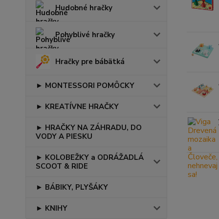
Hudobné hračky
Pohyblivé hračky
Hračky pre bábätká
► MONTESSORI POMÔCKY
► KREATÍVNE HRAČKY
► HRAČKY NA ZÁHRADU, DO
VODY A PIESKU
► KOLOBEŽKY a ODRÁŽADLÁ
SCOOT & RIDE
► BÁBIKY, PLYŠÁKY
► KNIHY