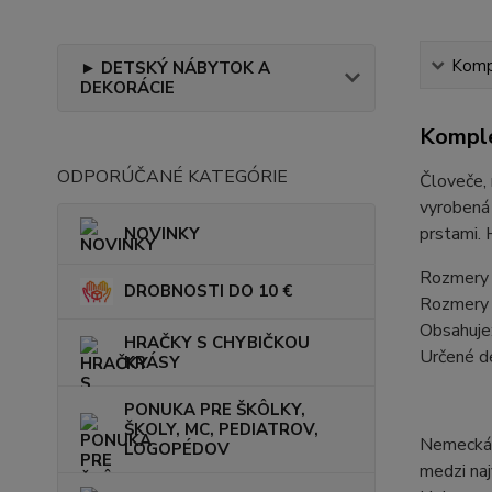
Kompl
► DETSKÝ NÁBYTOK A
DEKORÁCIE
Komple
ODPORÚČANÉ KATEGÓRIE
Človeče, 
vyrobená 
prstami. 
NOVINKY
Rozmery b
DROBNOSTI DO 10 €
Rozmery 
Obsahuje:
HRAČKY S CHYBIČKOU
Určené d
KRÁSY
PONUKA PRE ŠKÔLKY,
ŠKOLY, MC, PEDIATROV,
Nemecká z
LOGOPÉDOV
medzi naj