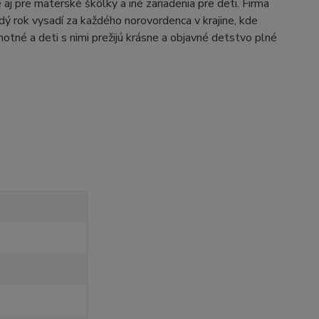
j pre materské škôlky a iné zariadenia pre deti. Firma
aždý rok vysadí za každého norovordenca v krajine, kde
otné a deti s nimi prežijú krásne a objavné detstvo plné