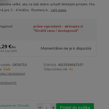
tatočne veľké, aby sa dali dobre uchytiť detskými prstami. Hra
ená pre 2 - 4 hráčov. Rozmery b...
celý popis
tupnosť
práve vypredané - aktivujte si
"Strážiť cenu / dostupnosť"
,29 €
/
ks
Momentálne nie je k dispozícii
24 €
bez DPH
roduktu:
GK56710
EAN kód:
4013594567107
a:
Goki
Odporúčaný vek:
4+
 cenu / dostupnosť
obľúbených
pedujeme do 24 hodín
Pridať do košíka