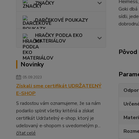
Heimess, 
ZNAČKY
Goki dbá 
sídli, je
DARČEKOVÉ POUKAZY
dobrodruž
HRAČKY PODĽA EKO
MATERIÁLOV
Pôvod 
Novinky
Param
05.09.2023
Získali sme certifikát UDRŽATEĽNÝ
Odpor
E-SHOP
S radosťou vám oznamujeme, že sa nám
Určen
podarilo splniť všetky kritériá a získať
Materi
certifikát Udržateľný e-shop, ktorý je
udeľovaný e-shopom s uvedomelým p...
Rozmer
čítať celé