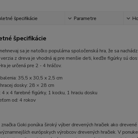
etné špecifikácie
Parametre
Ho
tné špecifikácie
nehnevaj sa je natoľko populárna spoločenská hra, že sa nachádz
verzia z dreva je vhodná aj pre menšie deti, keďže figúrky sú do
Hra je určená pre 2 - 4 hráčov.
alenia: 35,5 x 30,5 x 2,5 cm
hracej dosky: 28 × 28 cm
 4 x 4 farebné figúrky, 1 kocku, 1 hraciu dosku
eťom od: 4 rokov
načka Goki ponúka široký výber drevených hračiek ako drevené pu
významnejších európskych výrobcov drevených hračiek. V ponuke j