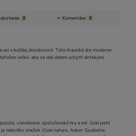
dnotenie
0
Komentáre
0
a asi v každej domácnosti. Táto klasická ale moderne
statočne veľké, aby sa dali dobre uchytiť detskými
zzle, stavebnice, spoločenské hry a iné. Goki patrí
e niekoľko značiek (Goki nature, Anker, Susibelle,