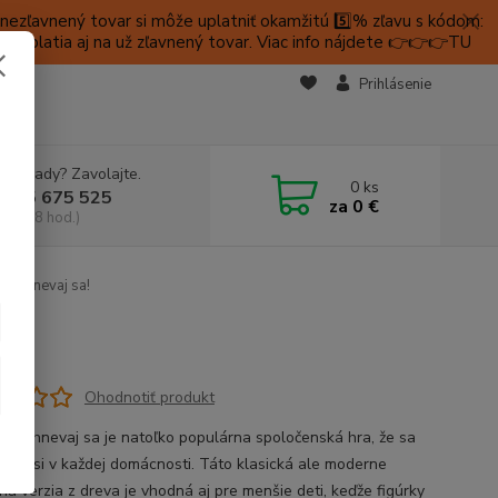
ezľavnený tovar si môže uplatniť okamžitú 5️⃣% zľavu s kódom:
é platia aj na už zľavnený tovar. Viac info nájdete 👉👉👉TU
KTY
Prihlásenie
e si rady? Zavolajte.
0
ks
 905 675 525
za
0 €
a, 9-18 hod.)
, nehnevaj sa!
Ohodnotiť produkt
e, nehnevaj sa je natoľko populárna spoločenská hra, že sa
za asi v každej domácnosti. Táto klasická ale moderne
ná verzia z dreva je vhodná aj pre menšie deti, keďže figúrky