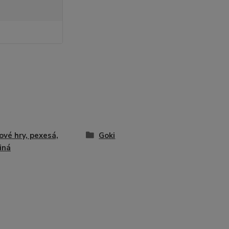
ové hry, pexesá,
Goki
iná