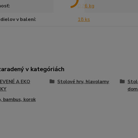
osť
0,76 kg
dielov v balení
18 ks
zaradený v kategóriách
EVENÉ A EKO
Stolové hry, hlavolamy
Stol
ČKY
dom
, bambus, korok