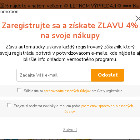
5️⃣0️⃣% nájdete v našom veľkom 🌻 LETNOM VÝPREDAJI 🌻 === Na n
máme teraz pripravené špeciálne zľavy až do výšky 1️⃣5️⃣% , ktor
Zaregistrujte sa a získate ZĽAVU 4%
PRAVA A PLATBA
RECENZIE
👉VRÁTENIE TOVARU👈
KONTA
na svoje nákupy
Zľavu automaticky získava každý registrovaný zákazník, ktorý
Neviet
svoju registráciu potvrdí v potvrdzovacom e-maile, kde nájdete aj
Hľadať
+421
bližšie info ohľadom vernostného programu.
(Po-Pi
Odoslať
tolové hry, hlavolamy
Stolové hry, pexesá, dominá
Goki hra Človeče
Súhlasím so
spracovaním osobných údajov
pre účely registrácie.
 hra Človeče, nehnevaj sa!
Prajem si odoberať novinky e-mailom podľa
podmienok spracovania osobných
ukt
údajov
.
Človeč
Zatvoriť
nachád
vyrobe