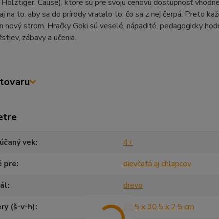
Holztiger, Cause), ktoré sú pre svoju cenovú dostupnosť vhodné a
aj na to, aby sa do prírody vracalo to, čo sa z nej čerpá. Preto k
den nový strom. Hračky Goki sú veselé, nápadité, pedagogicky hodn
stiev, zábavy a učenia.
tovaru
etre
účaný vek
4+
é pre
dievčatá aj chlapcov
ál
drevo
y (š-v-h)
35,5 x 30,5 x 2,5 cm