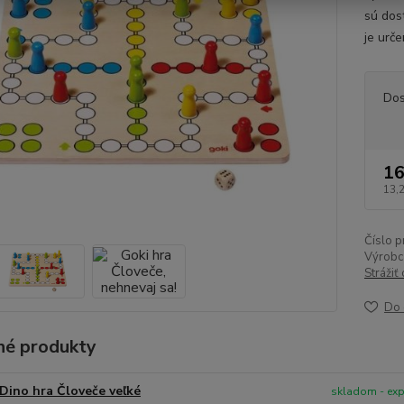
sú dos
je urč
Dos
16
13,
Číslo p
Výrobc
Strážiť
Do 
é produkty
Dino hra Človeče veľké
skladom - ex