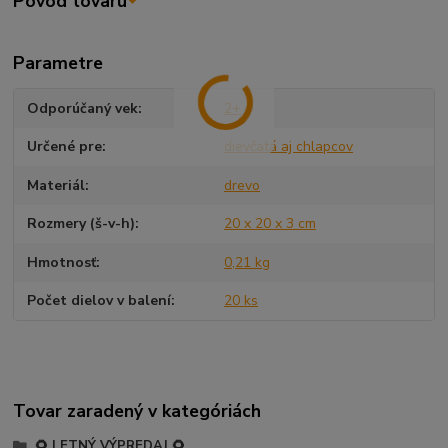
Pôvod tovaru
Parametre
Odporúčaný vek
2+
Určené pre
dievčatá aj chlapcov
Materiál
drevo
Rozmery (š-v-h)
20 x 20 x 3 cm
Hmotnosť
0,21 kg
Počet dielov v balení
20 ks
Tovar zaradený v kategóriách
🌻 LETNÝ VÝPREDAJ 🌻