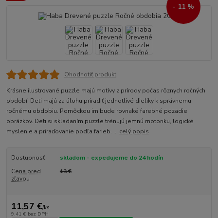
- 11 %
Ohodnotiť produkt
Krásne ilustrované puzzle majú motívy z prírody počas rôznych ročných
období. Deti majú za úlohu priradiť jednotlivé dieliky k správnemu
ročnému obdobiu. Pomôckou im bude rovnaké farebné pozadie
obrázkov. Deti si skladaním puzzle trénujú jemnú motoriku, logické
myslenie a priraďovanie podľa farieb. ...
celý popis
Dostupnosť
skladom - expedujeme do 24 hodín
Cena pred
13 €
zľavou
11,57 €
/
ks
9,41 €
bez DPH