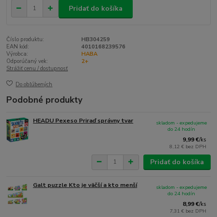
Pridať do košíka
Číslo produktu:
HB304259
EAN kód:
4010168239576
Výrobca:
HABA
Odporúčaný vek:
2+
Strážiť cenu / dostupnosť
Do obľúbených
Podobné produkty
HEADU Pexeso Priraď správny tvar
skladom - expedujeme
do 24 hodín
9,99 €
/
ks
8,12 €
bez DPH
Pridať do košíka
Galt puzzle Kto je väčší a kto menší
skladom - expedujeme
do 24 hodín
8,99 €
/
ks
7,31 €
bez DPH