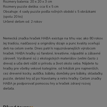
Rozmery balenia: 20 x 20 x 3 cm
Rozmery puzzle dielika: cca 6 x 5 cm
Obsahuje: 4 sady puzzle podľa ročných období s 5 obrázkami
(spolu 20 ks)
Určené deťom od: 2 rokov
Nemecká značka hračiek HABA existuje na trhu viac ako 80 rokov.
Jej tradíciu, nadčasový a originálny dizajn a punc kvality oceňujú
deti na celom svete. Dnes patrí k najuznávanejších výrobcom
hračiek. HABA hračky sú farebné, kreatívne, nápadité a zábavné
zároveň. Vyrábané sú z ekologických materiálov (veľmi často z
dreva) a učia deti vážiť si prírodu a život okolo seba. Nájdete tu
hračky pre všetky vekové kategórie, od hrkálok pre najmenších,
cez drevené kocky, autíčka, bábiky, domčeky pre bábiky, skladačky,
puzzle, detské hry až po hlavolamy a retro hračky. Cieľom značky
HABA je podporovať pomocou hry a hračiek zdravý rozvoj
dieťaťa.