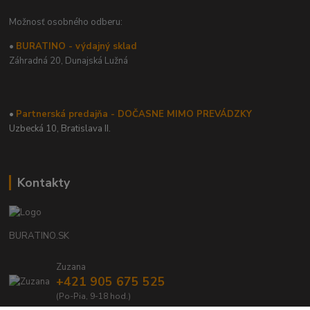
Možnosť osobného odberu:
•
BURATINO - výdajný sklad
Záhradná 20,
Dunajská Lužná
•
Partnerská predajňa - DOČASNE MIMO PREVÁDZKY
Uzbecká 10, Bratislava II.
Kontakty
BURATINO.SK
Zuzana
+421 905 675 525
(Po-Pia, 9-18 hod.)