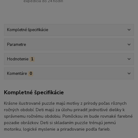
expedícia do 24 hodín
Kompletné špecifikácie
Parametre
Hodnotenie
1
Komentáre
0
Kompletné špecifikácie
Krásne ilustrované puzzle majú motívy z prírody počas rôznych
ročných období. Deti majú za úlohu priradiť jednotlivé dieliky k
správnemu ročnému obdobiu. Pomôckou im bude rovnaké farebné
pozadie obrázkov. Deti si skladaním puzzle trénujú jemnú
motoriku, logické myslenie a priraďovanie podľa farieb.