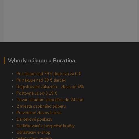
Výhody nákupu u Buratina
Pri nákupe nad 79 € doprava za 0 €
Pri nákupe nad 39 € darček
Registrovaní zákazníci - zľava od 4%
Poštovné už od 3,19 €
Tovar skladom-expedícia do 24 hod.
2 miesta osobného odberu
Pravidelné zľavové akcie
Darčekové poukazy
Certifikované a bezpečné hračky
Udržateľný e-shop
Veľký výber značiek