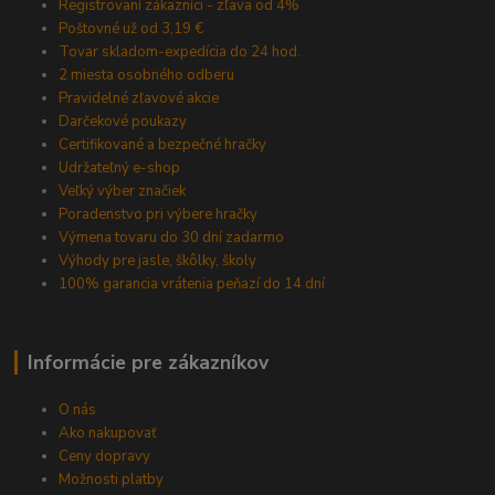
Registrovaní zákazníci - zľava od 4%
Poštovné už od 3,19 €
Tovar skladom-expedícia do 24 hod.
2 miesta osobného odberu
Pravidelné zľavové akcie
Darčekové poukazy
Certifikované a bezpečné hračky
Udržateľný e-shop
Veľký výber značiek
Poradenstvo pri výbere hračky
Výmena tovaru do 30 dní zadarmo
Výhody pre jasle, škôlky, školy
100% garancia vrátenia peňazí do 14 dní
Informácie pre zákazníkov
O nás
Ako nakupovať
Ceny dopravy
Možnosti platby