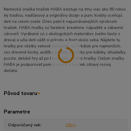
Nemecká značka hračiek HABA existuje na trhu viac ako 80 rokov.
Jej tradíciu, nadčasový a originálny dizajn a punc kvality oceňujú
deti na celom svete. Dnes patrí k najuznávanejších výrobcom
hračiek. HABA hračky sú farebné, kreatívne, nápadité a zábavné
zároveň. Vyrábané sú z ekologických materiálov (veľmi často z
dreva) a učia deti vážiť si prírodu a život okolo seba. Nájdete tu
hračky pre všetky vekové kategórie, od hrkálok pre najmenších,
cez drevené kocky, autíčka, bábiky, domčeky pre bábiky, skladačky,
puzzle, detské hry až po hlavolamy a retro hračky. Cieľom značky
HABA je podporovať pomocou hry a hračiek zdravý rozvoj
dieťaťa.
Pôvod tovaru
Parametre
Odporúčaný vek
18m+