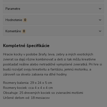
Parametre
Hodnotenie
0
Komentáre
0
Kompletné špecifikácie
Hracie kocky v podobe žirafy, leva, zebry a iných exotických
zvierat sa dajú rôzne kombinovať a deti si tak môžu kreatívne
poskladať reálne alebo netradičné vymyslené zvieratká. Pri hre si
budú rozvíjať svoju kreativitu a fantáziu, jemnú motoriku, a
zároveň sa skvelo zabavia na dlhé hodiny.
Rozmery balenia: 29 x 24 x 5 cm
Rozmery kociek: cca 4 x 4 x 4 cm
Obsahuje: 25 drevených kociek so zvieracími motívmi
Určené deťom od: 18 mesiacov