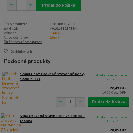
Pridať do košíka
Číslo produktu:
HB1306287001
EAN kód:
4010168257884
Výrobca:
HABA
Odporúčaný vek:
18m+
Strážiť cenu / dostupnosť
Do obľúbených
Podobné produkty
Small Foot Drevené stavebné kocky
skladom - expedujeme
Safari 50 ks
do 24 hodín
20,49 €
/
ks
16,66 €
bez DPH
Pridať do košíka
Viga Drevená stavebnica 75 kociek -
skladom - expedujeme
Mesto
do 24 hodín
26,65 €
/
ks