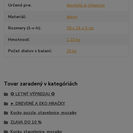
Určené pre
dievčatá aj chlapcov
Materiál
drevo
Rozmery (š-v-h)
29 x 24 x 5 cm
Hmotnosť
1,23 kg
Počet dielov v balení
25 ks
Tovar zaradený v kategóriách
🌻 LETNÝ VÝPREDAJ 🌻
► DREVENÉ A EKO HRAČKY
Kocky, puzzle, stavebnice, mozaiky
ZĽAVA DO 10 %
Kocky, stavebnice, mozaiky