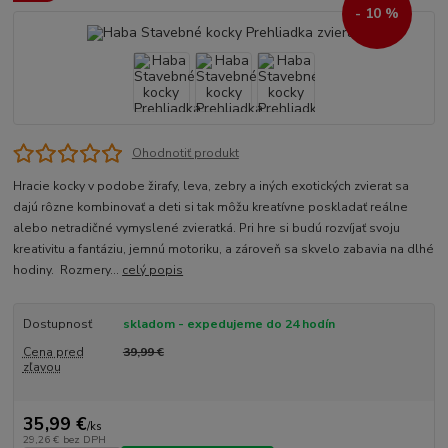
- 10 %
Ohodnotiť produkt
Hracie kocky v podobe žirafy, leva, zebry a iných exotických zvierat sa
dajú rôzne kombinovať a deti si tak môžu kreatívne poskladať reálne
alebo netradičné vymyslené zvieratká. Pri hre si budú rozvíjať svoju
kreativitu a fantáziu, jemnú motoriku, a zároveň sa skvelo zabavia na dlhé
hodiny. Rozmery...
celý popis
Dostupnosť
skladom - expedujeme do 24 hodín
Cena pred
39,99 €
zľavou
35,99 €
/
ks
29,26 €
bez DPH