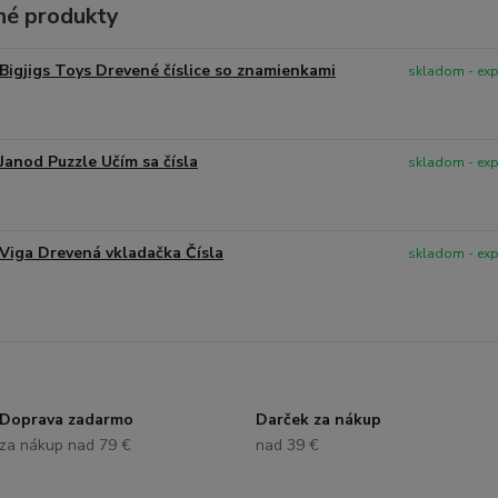
é produkty
Bigjigs Toys Drevené číslice so znamienkami
skladom - ex
Janod Puzzle Učím sa čísla
skladom - ex
Viga Drevená vkladačka Čísla
skladom - ex
Doprava zadarmo
Darček za nákup
za nákup nad 79 €
nad 39 €