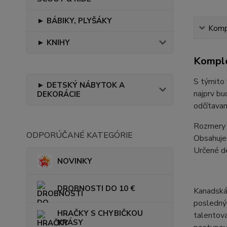
► BÁBIKY, PLYŠÁKY
Kompl
► KNIHY
Komple
S týmito 
► DETSKÝ NÁBYTOK A
najprv bu
DEKORÁCIE
odčítavan
Rozmery 
ODPORÚČANÉ KATEGÓRIE
Obsahuje:
Určené d
NOVINKY
DROBNOSTI DO 10 €
Kanadská 
poslednýc
HRAČKY S CHYBIČKOU
talentova
KRÁSY