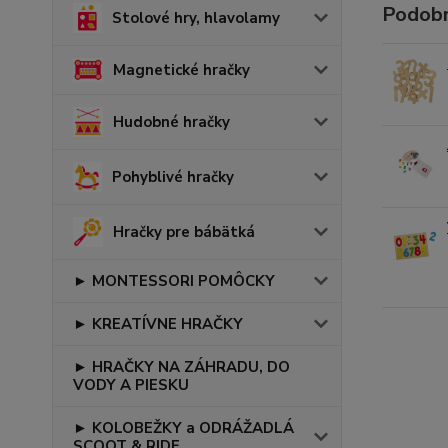
Podobn
Stolové hry, hlavolamy
Magnetické hračky
Hudobné hračky
Pohyblivé hračky
Hračky pre bábätká
► MONTESSORI POMÔCKY
► KREATÍVNE HRAČKY
► HRAČKY NA ZÁHRADU, DO
VODY A PIESKU
► KOLOBEŽKY a ODRÁŽADLÁ
SCOOT & RIDE