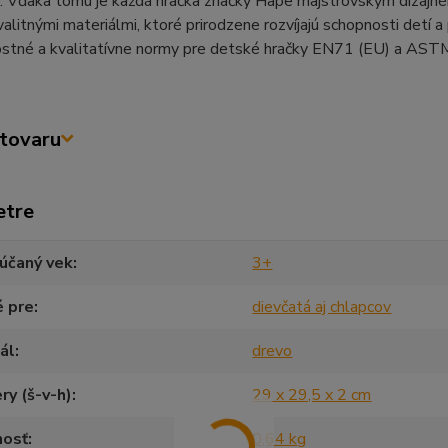
. Vďaka tomu je každá hračka značky Hape majstrovským dizajné
alitnými materiálmi, ktoré prirodzene rozvíjajú schopnosti detí a
stné a kvalitatívne normy pre detské hračky EN71 (EU) a AST
tovaru
etre
účaný vek
3+
é pre
dievčatá aj chlapcov
ál
drevo
y (š-v-h)
29 x 29,5 x 2 cm
osť
0,64 kg