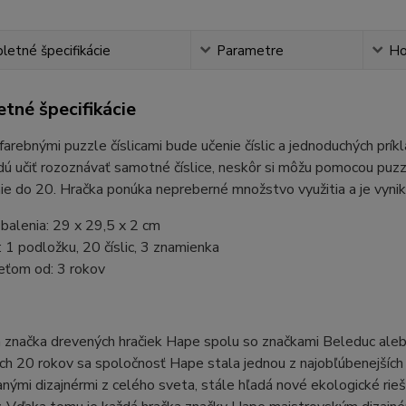
etné špecifikácie
Parametre
Ho
tné špecifikácie
farebnými puzzle číslicami bude učenie číslic a jednoduchých prí
dú učiť rozoznávať samotné číslice, neskôr si môžu pomocou puzz
ie do 20. Hračka ponúka nepreberné množstvo využitia a je vyn
balenia: 29 x 29,5 x 2 cm
 1 podložku, 20 číslic, 3 znamienka
eťom od: 3 rokov
značka drevených hračiek Hape spolu so značkami Beleduc alebo
h 20 rokov sa spoločnosť Hape stala jednou z najobľúbenejších 
nými dizajnérmi z celého sveta, stále hľadá nové ekologické rieš