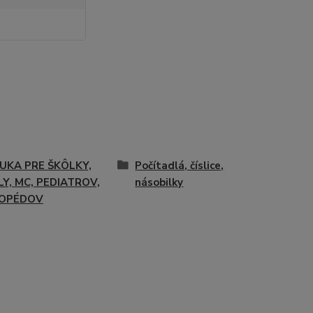
UKA PRE ŠKÔLKY,
Počítadlá, číslice,
Y, MC, PEDIATROV,
násobilky
OPÉDOV