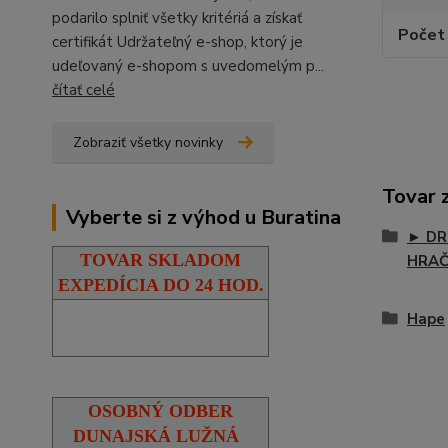
podarilo splniť všetky kritériá a získať
Počet 
certifikát Udržateľný e-shop, ktorý je
udeľovaný e-shopom s uvedomelým p...
čítať celé
Zobraziť všetky novinky
Tovar 
Vyberte si z výhod u Buratina
► DR
TOVAR SKLADOM
HRA
EXPEDÍCIA DO 24 HOD.
Hape
OSOBNÝ ODBER
DUNAJSKÁ LUŽNÁ