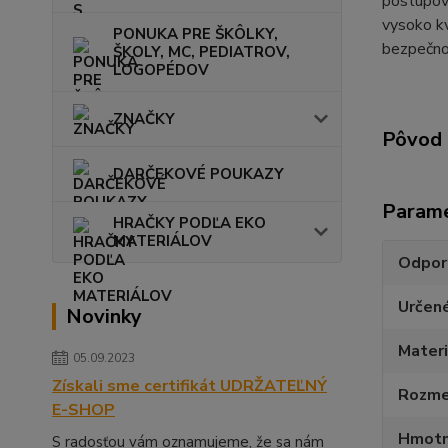
postupov
vysoko kv
PONUKA PRE ŠKÔLKY,
bezpečno
ŠKOLY, MC, PEDIATROV,
LOGOPÉDOV
ZNAČKY
Pôvod 
DARČEKOVÉ POUKAZY
Param
HRAČKY PODĽA EKO
MATERIÁLOV
Odpor
Určen
Novinky
Materi
05.09.2023
Získali sme certifikát UDRŽATEĽNÝ
Rozmer
E-SHOP
Hmotn
S radosťou vám oznamujeme, že sa nám