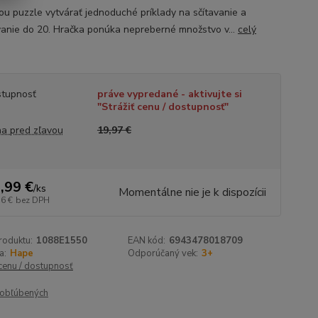
u puzzle vytvárať jednoduché príklady na sčítavanie a
vanie do 20. Hračka ponúka nepreberné množstvo v...
celý
tupnosť
práve vypredané - aktivujte si
"Strážiť cenu / dostupnosť"
a pred zľavou
19,97 €
,99 €
/
ks
Momentálne nie je k dispozícii
56 €
bez DPH
roduktu:
1088E1550
EAN kód:
6943478018709
a:
Hape
Odporúčaný vek:
3+
 cenu / dostupnosť
obľúbených