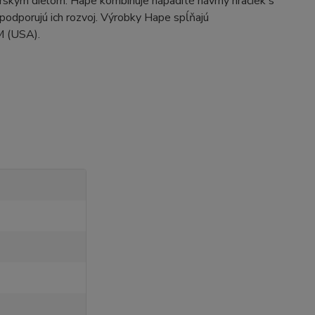
rskym dielom. Hape kombinuje nápadité návrhy hračiek s
 podporujú ich rozvoj. Výrobky Hape spĺňajú
M (USA).