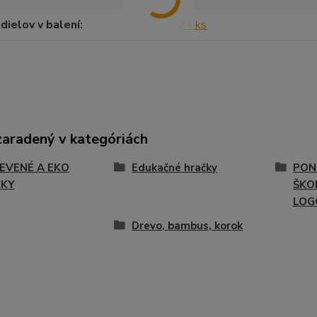
dielov v balení
24 ks
zaradený v kategóriách
EVENÉ A EKO
Edukačné hračky
PON
ČKY
ŠKOL
LOG
Drevo, bambus, korok