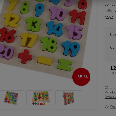
pomoco
odčíta
popis
Dos
Cen
12
10,
- 35 %
Číslo p
Výrobc
Strážiť
Do 