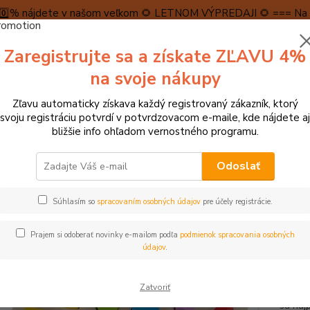
5️⃣0️⃣% nájdete v našom veľkom 🌻 LETNOM VÝPREDAJI 🌻 === Na n
máme teraz pripravené špeciálne zľavy až do výšky 1️⃣5️⃣% , ktor
Zaregistrujte sa a získate ZĽAVU 4%
PRAVA A PLATBA
RECENZIE
👉VRÁTENIE TOVARU👈
KONTA
na svoje nákupy
Zľavu automaticky získava každý registrovaný zákazník, ktorý
Neviet
svoju registráciu potvrdí v potvrdzovacom e-maile, kde nájdete aj
Hľadať
+421
bližšie info ohľadom vernostného programu.
(Po-Pi
Odoslať
dukačné hračky
Počítadlá, číslice, násobilky
Hape Puzzle číslice
Súhlasím so
spracovaním osobných údajov
pre účely registrácie.
 Puzzle číslice
Prajem si odoberať novinky e-mailom podľa
podmienok spracovania osobných
údajov
.
S týmit
Zatvoriť
jednod
sa naj