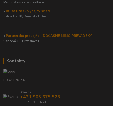
Možnosť osobného odberu:
•
BURATINO - výdajný sklad
Záhradná 20,
Dunajská Lužná
•
Partnerská predajňa - DOČASNE MIMO PREVÁDZKY
Uzbecká 10, Bratislava II.
Kontakty
BURATINO.SK
Zuzana
+421 905 675 525
(Po-Pia, 9-18 hod.)
info@buratino.sk