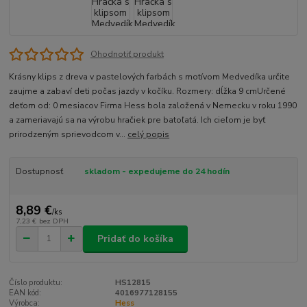
Ohodnotiť produkt
Krásny klips z dreva v pastelových farbách s motívom Medvedíka určite
zaujme a zabaví deti počas jazdy v kočíku. Rozmery: dĺžka 9 cmUrčené
deťom od: 0 mesiacov Firma Hess bola založená v Nemecku v roku 1990
a zameriavajú sa na výrobu hračiek pre batoľatá. Ich cieľom je byť
prirodzeným sprievodcom v...
celý popis
Dostupnosť
skladom - expedujeme do 24 hodín
8,89 €
/
ks
7,23 €
bez DPH
Pridať do košíka
Číslo produktu:
HS12815
EAN kód:
4016977128155
Výrobca:
Hess