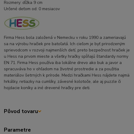
Rozmery: dĺžka 9 cm
Určené deťom od: 0 mesiacov
Firma Hess bola založená v Nemecku v roku 1990 a zameriavajú
sa na výrobu hračiek pre batoľatá. Ich cieľom je byť prirodzeným
sprievodcom v rozvoji najmenších detí, preto bezpečnosť hračiek je
u Hess na prvom mieste a všetky hračky spĺňajú štandardy normy
EN 71. Firma Hess používa iba lokálne drevo ako buk a javor a
spracuváva ho v ohľadom na životné prostredie a za použitia
materiálov šetrných k prírode. Medzi hračkami Hess nájdete najmä
hrkálky, retiazky na cumlíky, závesné kolotoče, ale aj puzzle či
hojdacie koníky a iné drevené hračky pre deti.
Pôvod tovaru
Parametre