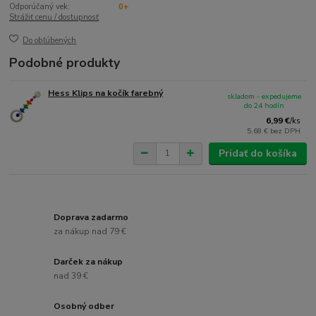
Odporúčaný vek:
0+
Strážiť cenu / dostupnosť
Do obľúbených
Podobné produkty
Hess Klips na kočík farebný
skladom - expedujeme
do 24 hodín
6,99 €
/
ks
5,68 €
bez DPH
Pridať do košíka
Doprava zadarmo
za nákup nad 79 €
Darček za nákup
nad 39 €
Osobný odber