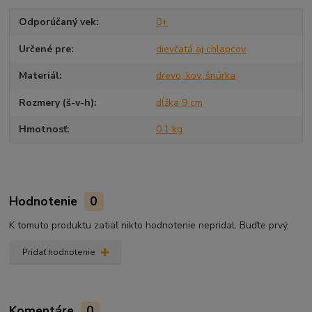
Odporúčaný vek
0+
Určené pre
dievčatá aj chlapcov
Materiál
drevo, kov, šnúrka
Rozmery (š-v-h)
dĺžka 9 cm
Hmotnosť
0.1 kg
Hodnotenie
0
K tomuto produktu zatiaľ nikto hodnotenie nepridal. Buďte prvý.
Pridať hodnotenie
Komentáre
0