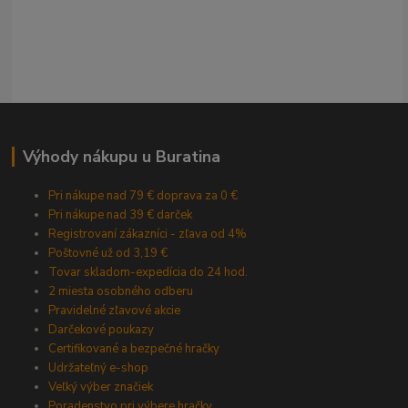
Výhody nákupu u Buratina
Pri nákupe nad 79 € doprava za 0 €
Pri nákupe nad 39 € darček
Registrovaní zákazníci - zľava od 4%
Poštovné už od 3,19 €
Tovar skladom-expedícia do 24 hod.
2 miesta osobného odberu
Pravidelné zľavové akcie
Darčekové poukazy
Certifikované a bezpečné hračky
Udržateľný e-shop
Veľký výber značiek
Poradenstvo pri výbere hračky