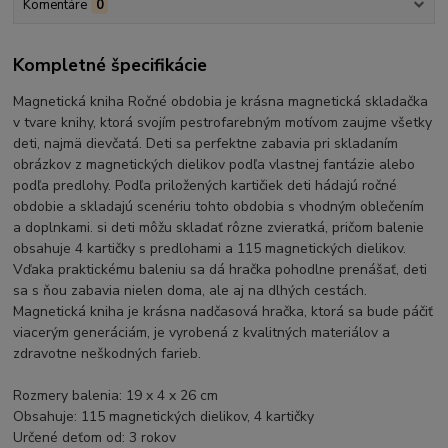
Komentáre
0
Kompletné špecifikácie
Magnetická kniha Ročné obdobia je krásna magnetická skladačka
v tvare knihy, ktorá svojím pestrofarebným motívom zaujme všetky
deti, najmä dievčatá. Deti sa perfektne zabavia pri skladaním
obrázkov z magnetických dielikov podľa vlastnej fantázie alebo
podľa predlohy. Podľa priložených kartičiek deti hádajú ročné
obdobie a skladajú scenériu tohto obdobia s vhodným oblečením
a doplnkami. si deti môžu skladať rôzne zvieratká, pričom balenie
obsahuje 4 kartičky s predlohami a 115 magnetických dielikov.
Vďaka praktickému baleniu sa dá hračka pohodlne prenášať, deti
sa s ňou zabavia nielen doma, ale aj na dlhých cestách.
Magnetická kniha je krásna nadčasová hračka, ktorá sa bude páčiť
viacerým generáciám, je vyrobená z kvalitných materiálov a
zdravotne neškodných farieb.
Rozmery balenia: 19 x 4 x 26 cm
Obsahuje: 115 magnetických dielikov, 4 kartičky
Určené deťom od: 3 rokov