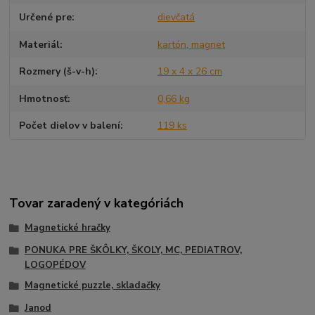
Určené pre
dievčatá
Materiál
kartón, magnet
Rozmery (š-v-h)
19 x 4 x 26 cm
Hmotnosť
0,66 kg
Počet dielov v balení
119 ks
Tovar zaradený v kategóriách
Magnetické hračky
PONUKA PRE ŠKÔLKY, ŠKOLY, MC, PEDIATROV,
LOGOPÉDOV
Magnetické puzzle, skladačky
Janod