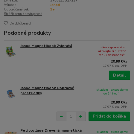
EAN kód:
3700217327217
Výrobca:
Janod
Odporúčaný vek:
3+
Strážiť cenu / dostupnosť
Do obľúbených
Podobné produkty
Janod Magnetibook Zvieratá
práve vypredané -
aktivujte si "Strážiť
cenu / dostupnosť"
20,99 €
/
ks
17,07 €
bez DPH
Detail
Janod Magnetibook Dopravné
skladom - expedujeme
prostriedky
do 24 hodín
20,99 €
/
ks
17,07 €
bez DPH
Pridať do košíka
Petitcollage Drevená magnetická
skladom - expedujeme