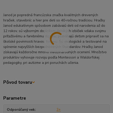
Janod je popredná francúzska značka kvalitných drevených
hračiek, stavebníc a hier pre deti so 40-ročnou tradíciou. Hračky
Janod edukatívnym spôsobom zabávajú deti od narodenia až do
12 rokov, sú výborným doplnkom detských izbičiek vďaka svojmu
príťažlivému a farebnému dizajnu, pomáhajú deťom pripraviť sa na
školské povinnosti hravou formou. Sú ekologické a testované na
splnenie najvyšších bezpečnostných štandardov. Hračky Janod
získavajú každoročne mnoho medzinárodných ocenení. Množstvo
produktov vyhovuje rozvoju podľa Montessori a Waldorfskej
pedagogiky, pri autizme a pri poruchách učenia.
Pôvod tovaru
Parametre
Odporúčaný vek
3+