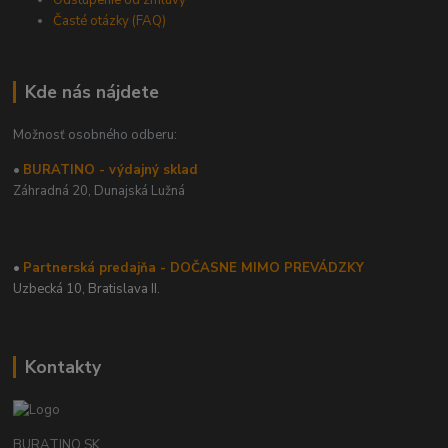
Odstúpenie od zmluvy
Časté otázky (FAQ)
Kde nás nájdete
Možnosť osobného odberu:
•
BURATINO - výdajný sklad
Záhradná 20,
Dunajská Lužná
•
Partnerská predajňa - DOČASNE MIMO PREVÁDZKY
Uzbecká 10, Bratislava II.
Kontakty
BURATINO.SK