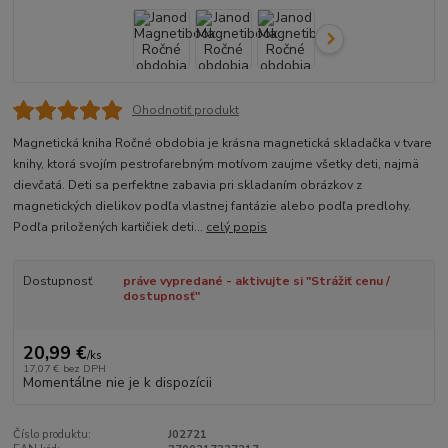
Ohodnotiť produkt
Magnetická kniha Ročné obdobia je krásna magnetická skladačka v tvare
knihy, ktorá svojím pestrofarebným motívom zaujme všetky deti, najmä
dievčatá. Deti sa perfektne zabavia pri skladaním obrázkov z
magnetických dielikov podľa vlastnej fantázie alebo podľa predlohy.
Podľa priložených kartičiek deti...
celý popis
Dostupnosť
práve vypredané - aktivujte si "Strážiť cenu /
dostupnosť"
20,99 €
/
ks
17,07 €
bez DPH
Momentálne nie je k dispozícii
Číslo produktu:
J02721