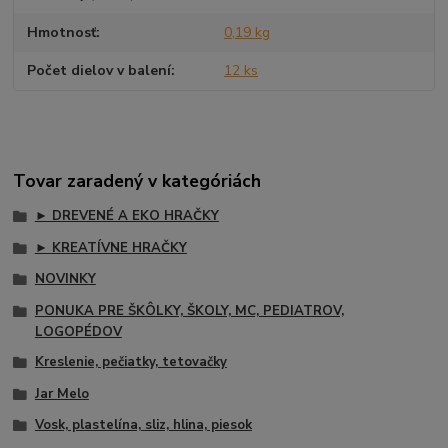
Hmotnosť
0,19 kg
Počet dielov v balení
12 ks
Tovar zaradený v kategóriách
► DREVENÉ A EKO HRAČKY
► KREATÍVNE HRAČKY
NOVINKY
PONUKA PRE ŠKÔLKY, ŠKOLY, MC, PEDIATROV,
LOGOPÉDOV
Kreslenie, pečiatky, tetovačky
Jar Melo
Vosk, plastelína, sliz, hlina, piesok