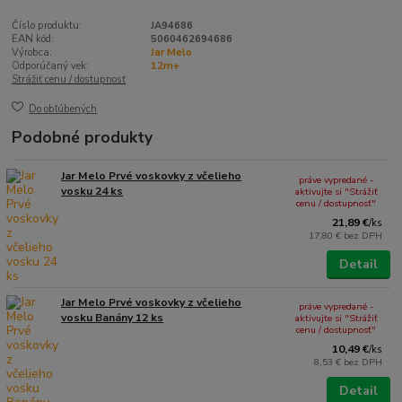
Číslo produktu:
JA94686
EAN kód:
5060462694686
Výrobca:
Jar Melo
Odporúčaný vek:
12m+
Strážiť cenu / dostupnosť
Do obľúbených
Podobné produkty
Jar Melo Prvé voskovky z včelieho
práve vypredané -
vosku 24 ks
aktivujte si "Strážiť
cenu / dostupnosť"
21,89 €
/
ks
17,80 €
bez DPH
Detail
Jar Melo Prvé voskovky z včelieho
práve vypredané -
vosku Banány 12 ks
aktivujte si "Strážiť
cenu / dostupnosť"
10,49 €
/
ks
8,53 €
bez DPH
Detail