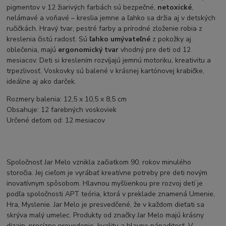
pigmentov v 12 žiarivých farbách sú bezpečné,
netoxické
,
nelámavé a voňavé – kreslia jemne a ľahko sa držia aj v detských
ručičkách. Hravý tvar, pestré farby a prírodné zloženie robia z
kreslenia čistú radosť. Sú
ľahko umývateľné
z pokožky aj
oblečenia, majú
e
rgonomický tvar
vhodný pre deti od 12
mesiacov. Deti si kreslením rozvíjajú jemnú motoriku, kreativitu a
trpezlivosť. Voskovky sú balené v krásnej kartónovej krabičke,
ideálne aj ako darček.
Rozmery balenia: 12,5 x 10,5 x 8,5 cm
Obsahuje: 12 farebných voskoviek
Určené deťom od: 12 mesiacov
Spoločnosť Jar Melo vznikla začiatkom 90. rokov minulého
storočia. Jej cieľom je vyrábať kreatívne potreby pre deti novým
inovatívnym spôsobom. Hlavnou myšlienkou pre rozvoj detí je
podľa spoločnosti APT teória, ktorá v preklade znamená Umenie,
Hra, Myslenie. Jar Melo je presvedčené, že v každom dieťati sa
skrýva malý umelec. Produkty od značky Jar Melo majú krásny
dizajn, precízne prevedenie, kvalitu a hlavne nápaditosť. V