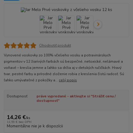
Ohodnotiť produkt
Vynovené voskovky zo 100% včelieho vosku a potravinárskych
pigmentov v 12 žiarivých farbách sú bezpečné, netoxické, nelámavé a
voňavé – kreslia jemne a ľahko sa držia aj v detských ručičkách. Hravý
tvar, pestré farby a prírodné zloženie robia z kreslenia čistú radosť. Sú
ľahko umývateľné z pokožky a...
celý popis
Dostupnosť
práve vypredané - aktivujte si "Strážiť cenu /
dostupnosť"
14,26 €
/
ks
11,59 €
bez DPH
Momentálne nie je k dispozícii