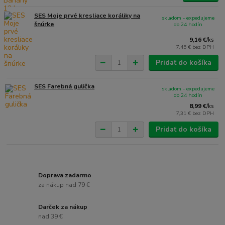
SES Moje prvé kresliace koráliky na
skladom - expedujeme
šnúrke
do 24 hodín
9,16 €
/
ks
7,45 €
bez DPH
Pridať do košíka
SES Farebná gulička
skladom - expedujeme
do 24 hodín
8,99 €
/
ks
7,31 €
bez DPH
Pridať do košíka
Doprava zadarmo
za nákup nad 79 €
Darček za nákup
nad 39 €