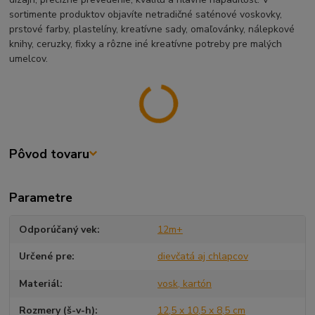
sortimente produktov objavíte netradičné saténové voskovky,
prstové farby, plastelíny, kreatívne sady, omaľovánky, nálepkové
knihy, ceruzky, fixky a rôzne iné kreatívne potreby pre malých
umelcov.
Pôvod tovaru
Parametre
Odporúčaný vek
12m+
Určené pre
dievčatá aj chlapcov
Materiál
vosk, kartón
Rozmery (š-v-h)
12,5 x 10,5 x 8,5 cm