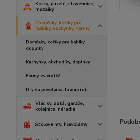
Kocky, puzzle, stavebnice,
mozaiky
Domčeky, kočíky pre
bábiky, kuchynky, farmy
Domčeky, kočíky pre bábiky,
doplnky
Kuchynky, obchodíky, doplnky
Farmy, zvieratká
Hry na povolania, hranie rolí
Vláčiky, autá, garáže,
koľajnice, náradia
Podobn
Stolové hry, hlavolamy