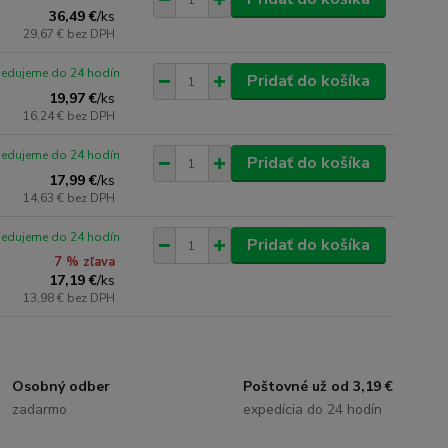
36,49 €
/
ks
29,67 €
bez DPH
pedujeme do 24 hodín
Pridať do košíka
19,97 €
/
ks
16,24 €
bez DPH
pedujeme do 24 hodín
Pridať do košíka
17,99 €
/
ks
14,63 €
bez DPH
pedujeme do 24 hodín
Pridať do košíka
7 % zľava
17,19 €
/
ks
13,98 €
bez DPH
Osobný odber
Poštovné už od 3,19 €
zadarmo
expedícia do 24 hodín