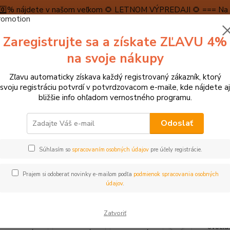
5️⃣0️⃣% nájdete v našom veľkom 🌻 LETNOM VÝPREDAJI 🌻 === Na n
máme teraz pripravené špeciálne zľavy až do výšky 1️⃣5️⃣% , ktor
Zaregistrujte sa a získate ZĽAVU 4%
PRAVA A PLATBA
RECENZIE
👉VRÁTENIE TOVARU👈
KONTA
na svoje nákupy
Zľavu automaticky získava každý registrovaný zákazník, ktorý
Neviet
svoju registráciu potvrdí v potvrdzovacom e-maile, kde nájdete aj
Hľadať
+421
bližšie info ohľadom vernostného programu.
(Po-Pi
Odoslať
omčeky, kočíky pre bábiky, kuchynky, farmy
Le Toy Van Platobný terminá
Súhlasím so
spracovaním osobných údajov
pre účely registrácie.
oy Van Platobný terminál
Prajem si odoberať novinky e-mailom podľa
podmienok spracovania osobných
údajov
.
Červen
Zatvoriť
stánko
ovocia.