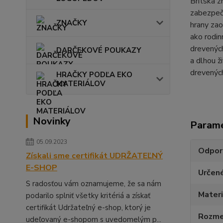
Britská z
zabezpeč
ZNAČKY
hrany zao
ako rodin
drevených
DARČEKOVÉ POUKAZY
a dlhou ž
drevenýc
HRAČKY PODĽA EKO
MATERIÁLOV
Novinky
Param
05.09.2023
Odpor
Získali sme certifikát UDRŽATEĽNÝ
E-SHOP
Určen
S radosťou vám oznamujeme, že sa nám
Materi
podarilo splniť všetky kritériá a získať
certifikát Udržateľný e-shop, ktorý je
Rozmer
udeľovaný e-shopom s uvedomelým p...