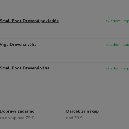
Small Foot Drevená pokladňa
skladom - ex
Viga Drevená váha
skladom - ex
Small Foot Drevená váha
skladom - ex
Doprava zadarmo
Darček za nákup
za nákup nad 79 €
nad 39 €