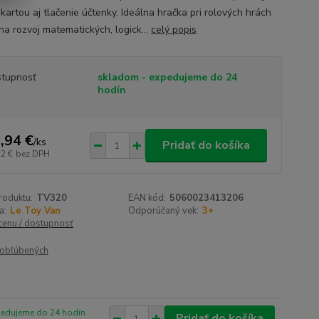
kartou aj tlačenie účtenky. Ideálna hračka pri rolových hrách
na rozvoj matematických, logick...
celý popis
tupnosť
skladom - expedujeme do 24
hodín
,94 €
/
ks
Pridať do košíka
52 €
bez DPH
roduktu:
TV320
EAN kód:
5060023413206
a:
Le Toy Van
Odporúčaný vek:
3+
 cenu / dostupnosť
obľúbených
pedujeme do 24 hodín
Pridať do košíka