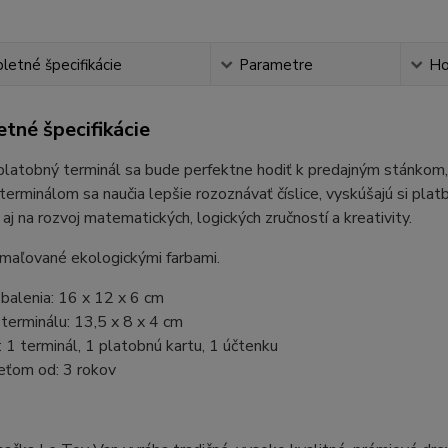
etné špecifikácie
Parametre
Ho
tné špecifikácie
latobný terminál sa bude perfektne hodiť k predajným stánkom,
 terminálom sa naučia lepšie rozoznávať číslice, vyskúšajú si platb
 aj na rozvoj matematických, logických zručností a kreativity.
maľované ekologickými farbami.
balenia: 16 x 12 x 6 cm
erminálu: 13,5 x 8 x 4 cm
 1 terminál, 1 platobnú kartu, 1 účtenku
eťom od: 3 rokov