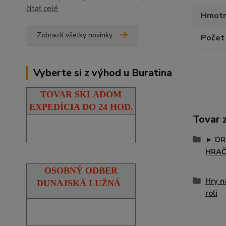
čítať celé
Hmotn
Zobraziť všetky novinky
Počet 
Vyberte si z výhod u Buratina
TOVAR SKLADOM
EXPEDÍCIA DO 24 HOD.
Tovar 
► DR
HRA
OSOBNÝ ODBER
Hry n
DUNAJSKÁ LUŽNÁ
rolí