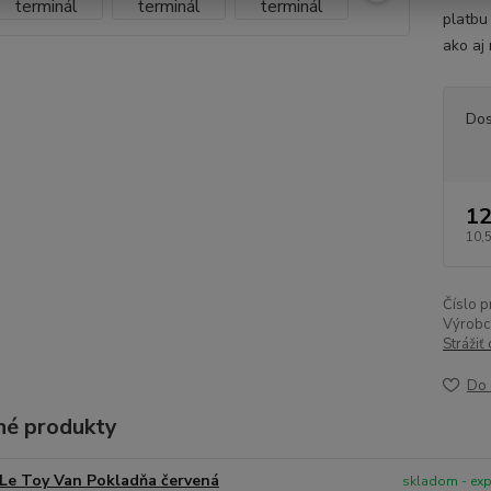
platbu 
ako aj 
Dos
12
10,
Číslo p
Výrobc
Strážiť
Do 
é produkty
Le Toy Van Pokladňa červená
skladom - ex