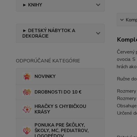
► KNIHY
Kompl
► DETSKÝ NÁBYTOK A
DEKORÁCIE
Komple
Červený p
ovocia. S
ODPORÚČANÉ KATEGÓRIE
hrách ako
NOVINKY
Ručne do
Rozmery 
DROBNOSTI DO 10 €
Rozmery t
Obsahuje:
HRAČKY S CHYBIČKOU
KRÁSY
Určené d
PONUKA PRE ŠKÔLKY,
ŠKOLY, MC, PEDIATROV,
LOGOPÉDOV