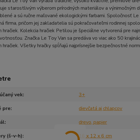
načka Le Toy Van vyrába tradičné, vysoko kvalitné, prémiové dre
uje starostlivým výberom prírodných materiálov a výnimočným d
blené a sú ručne maľované ekologickými farbami. Spoločnosť Le
ná firma, pričom jej zakladatelia sú pokračovateľmi rodinnej spolo
 hračiek. Kolekcia hračiek Petilou je špeciálne vytvorená pre naj
ivotnosťou. Značka Le Toy Van sa predáva vo viac ako 50 kraji
h hračiek. Všetky hračky spĺňajú najprísnejšie bezpečnostné n
etre
účaný vek
3+
é pre
dievčatá aj chlapcov
ál
drevo, papier
y (š-v-h)
16 x 12 x 6 cm