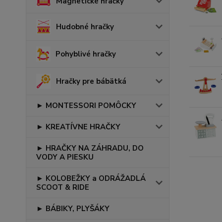
Magnetické hračky
Hudobné hračky
Pohyblivé hračky
Hračky pre bábätká
► MONTESSORI POMÔCKY
► KREATÍVNE HRAČKY
► HRAČKY NA ZÁHRADU, DO
VODY A PIESKU
► KOLOBEŽKY a ODRÁŽADLÁ
SCOOT & RIDE
► BÁBIKY, PLYŠÁKY