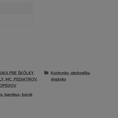
UKA PRE ŠKÔLKY,
Kuchynky, obchodíky,
Y, MC, PEDIATROV,
doplnky
OPÉDOV
o, bambus, korok