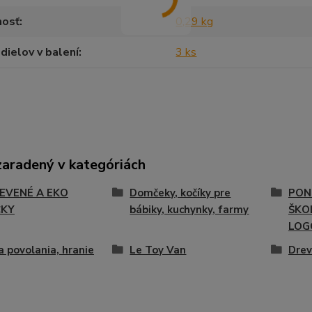
osť
0,29 kg
dielov v balení
3 ks
zaradený v kategóriách
EVENÉ A EKO
Domčeky, kočíky pre
PON
ČKY
bábiky, kuchynky, farmy
ŠKOL
LOG
a povolania, hranie
Le Toy Van
Drev