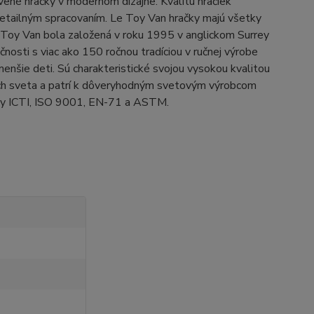
vené hračky v modernom dizajne. Kvalitu hračiek
etailným spracovaním. Le Toy Van hračky majú všetky
 Toy Van bola založená v roku 1995 v anglickom Surrey
čnosti s viac ako 150 ročnou tradíciou v ručnej výrobe
menšie deti. Sú charakteristické svojou vysokou kvalitou
nách sveta a patrí k dôveryhodným svetovým výrobcom
ormy ICTI, ISO 9001, EN-71 a ASTM.